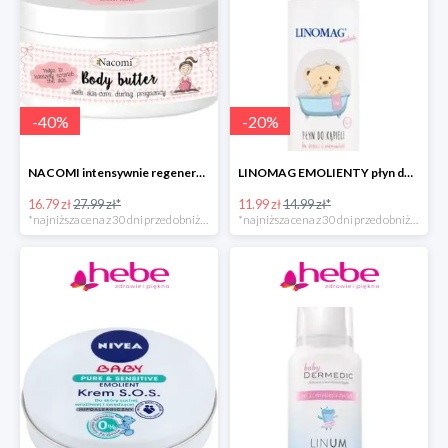
-
40
%
-
20
%
NACOMI intensywnie regenerujące masło do ciała dla kobiet w ciąży
LINOMAG EMOLIENTY płyn do kąpieli dla dzieci i niemowląt
16.79 zł
27.99 zł*
11.99 zł
14.99 zł*
*najniższa cena z 30 dni przed obniżką
*najniższa cena z 30 dni przed obniżką