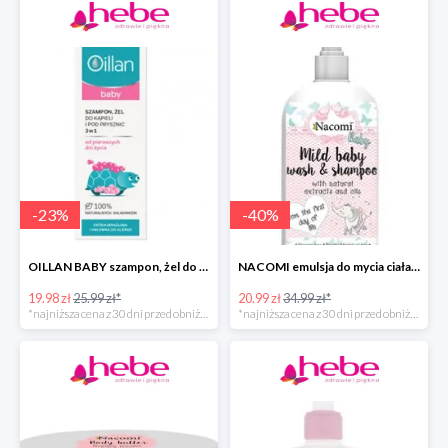
-
23
%
-
40
%
OILLAN BABY szampon, żel do kąpieli i pod prysznic, 200 ml
NACOMI emulsja do mycia ciała dla dzieci
19.98 zł
25.99 zł*
20.99 zł
34.99 zł*
*najniższa cena z 30 dni przed obniżką
*najniższa cena z 30 dni przed obniżką