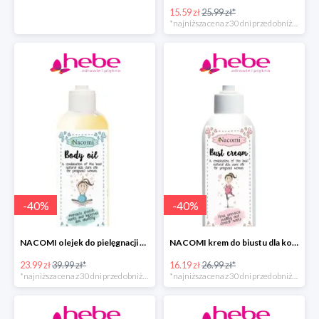
15.59 zł
25.99 zł*
*najniższa cena z 30 dni przed obniżką
-
40
%
-
40
%
NACOMI olejek do pielęgnacji skóry kobiet w ciąży
NACOMI krem do biustu dla kobiet w ciąży w super cenie
23.99 zł
39.99 zł*
16.19 zł
26.99 zł*
*najniższa cena z 30 dni przed obniżką
*najniższa cena z 30 dni przed obniżką