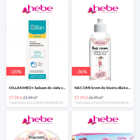
-
20
%
-
36
%
OILLAN MED+ balsam do ciała z kompleksem natłuszczającym
NACOMI krem do biustu dla kobiet w ciąży
17.59 zł
21.99 zł*
17.19 zł
26.99 zł*
*najniższa cena z 30 dni przed obniżką
*najniższa cena z 30 dni przed obniżką