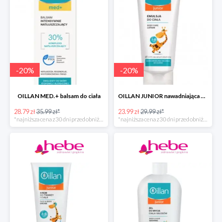
-
20
%
-
20
%
OILLAN MED.+ balsam do ciała
OILLAN JUNIOR nawadniająca emulsja do ciała, 200 ml
28.79 zł
35.99 zł*
23.99 zł
29.99 zł*
*najniższa cena z 30 dni przed obniżką
*najniższa cena z 30 dni przed obniżką