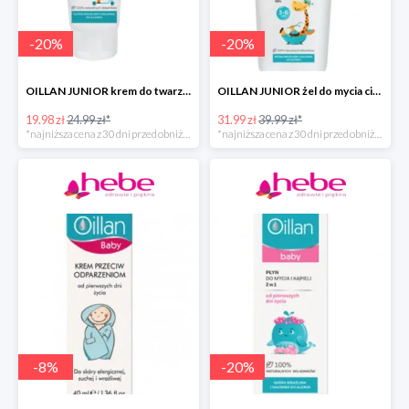
-
20
%
-
20
%
OILLAN JUNIOR krem do twarzy i ciała, 75 ml
OILLAN JUNIOR żel do mycia ciała i włosów, 400 ml
19.98 zł
24.99 zł*
31.99 zł
39.99 zł*
*najniższa cena z 30 dni przed obniżką
*najniższa cena z 30 dni przed obniżką
-
8
%
-
20
%