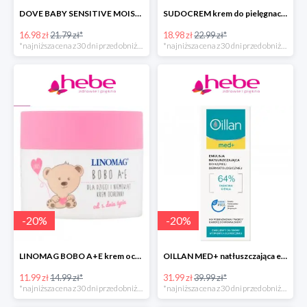
DOVE BABY SENSITIVE MOISTURE emulsja do mycia ciała i włosów -40%
SUDOCREM krem do pielęgnacji delikatnej skóry dziecka
16.98 zł
21.79 zł*
18.98 zł
22.99 zł*
*najniższa cena z 30 dni przed obniżką
*najniższa cena z 30 dni przed obniżką
-
20
%
-
20
%
LINOMAG BOBO A+E krem ochronny dla dzieci i niemowląt od 1. dnia życia
OILLAN MED+ natłuszczająca emulsja do kąpieli
11.99 zł
14.99 zł*
31.99 zł
39.99 zł*
*najniższa cena z 30 dni przed obniżką
*najniższa cena z 30 dni przed obniżką