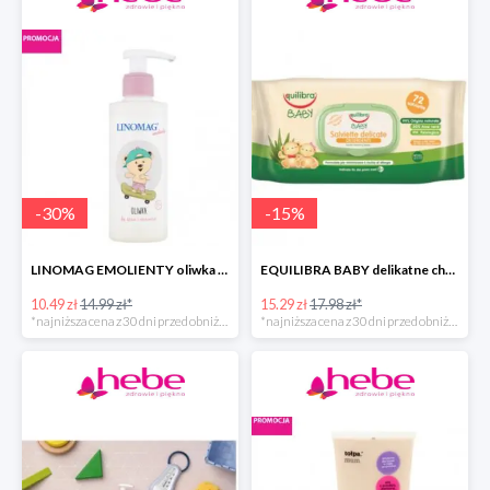
-
30
%
-
15
%
LINOMAG EMOLIENTY oliwka do ciała dla dzieci i niemowląt
EQUILIBRA BABY delikatne chusteczki oczyszczające
10.49 zł
14.99 zł*
15.29 zł
17.98 zł*
*najniższa cena z 30 dni przed obniżką
*najniższa cena z 30 dni przed obniżką