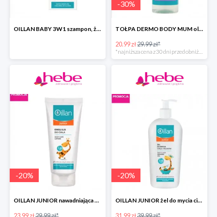
-
30
%
OILLAN BABY 3W1 szampon, żel do kąpieli i pod prysznic
TOŁPA DERMO BODY MUM olejek do ciała przeciw rozstępom
20.99 zł
29.99 zł*
*najniższa cena z 30 dni przed obniżką
-
20
%
-
20
%
OILLAN JUNIOR nawadniająca emulsja do ciała
OILLAN JUNIOR żel do mycia ciała i włosów
23.99 zł
29.99 zł*
31.99 zł
39.99 zł*