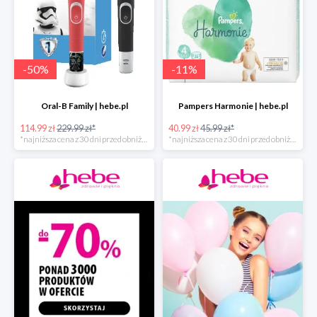
-
50
%
-
11
%
Oral-B Family | hebe.pl
Pampers Harmonie | hebe.pl
114.99 zł
229.99 zł*
40.99 zł
45.99 zł*
*najniższa cena z 30 dni przed obniżką
*najniższa cena z 30 dni przed obniżką