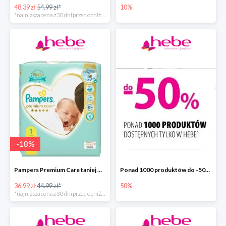
48.39 zł
54.99 zł*
10%
*najniższa cena z 30 dni przed obniżką
-
18
%
Pampers Premium Care taniej w hebe.pl
Ponad 1000 produktów do -50% taniej
36.99 zł
44.99 zł*
50%
*najniższa cena z 30 dni przed obniżką