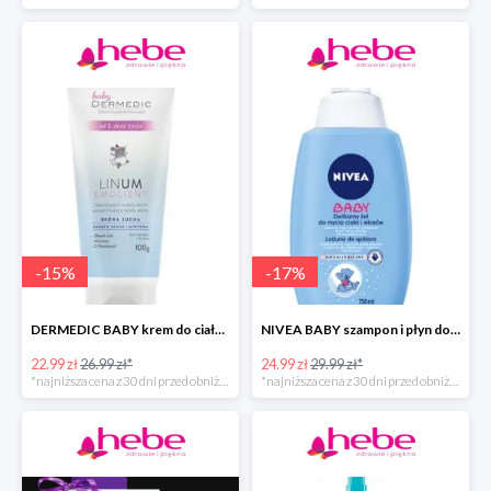
-
15
%
-
17
%
DERMEDIC BABY krem do ciała dla dzieci
NIVEA BABY szampon i płyn do kąpieli dla dziecka
22.99 zł
26.99 zł*
24.99 zł
29.99 zł*
*najniższa cena z 30 dni przed obniżką
*najniższa cena z 30 dni przed obniżką