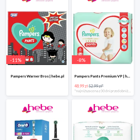
-
11
%
-
8
%
Pampers Warner Bros | hebe.pl
Pampers Pants Premium VP | hebe.pl
48.99 zł
52.99 zł*
*najniższa cena z 30 dni przed obniżką