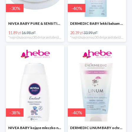
-
30
%
-
40
%
NIVEA BABY PURE & SENSITIVE krem dla dzieci
DERMEDIC BABY lekki balsam do ciała
11.89 zł
16.98 zł*
20.39 zł
33.99 zł*
*najniższa cena z 30 dni przed obniżką
*najniższa cena z 30 dni przed obniżką
-
38
%
-
40
%
NIVEA BABY kojące mleczko nawilżające do ciała dla dzieci
DERMEDIC LINUM BABY ochronny krem specjalny