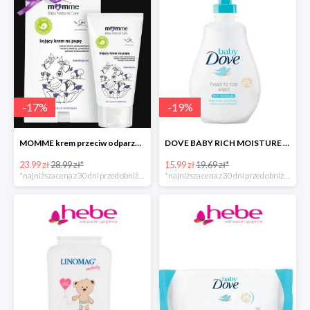
-
17
%
-
19
%
MOMME krem przeciw odparzeniom
DOVE BABY RICH MOISTURE emulsja do mycia ciała i włosów -40%
23.99 zł
28.99 zł*
15.99 zł
19.69 zł*
*najniższa cena z 30 dni przed obniżką
*najniższa cena z 30 dni przed obniżką