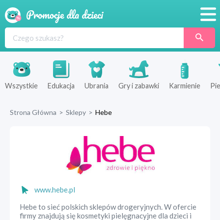
Promocje
Produkty
Sklepy
Wszystkie
Edukacja
Ubrania
Gry i zabawki
Karmienie
Pie
Blog
Strona Główna
>
Sklepy
>
Hebe
Wyprawka
www.hebe.pl
Hebe to sieć polskich sklepów drogeryjnych. W ofercie
firmy znajdują się kosmetyki pielęgnacyjne dla dzieci i