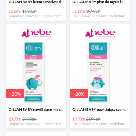
OILLAN BABY krem przeciw odparzeniom, 40 ml
OILLAN BABY płyn do mycia i kąpieli dla dzieci od pierwszych dni życia, 400 ml
15.59 zł
16.98 zł*
31.99 zł
39.99 zł*
*najniższa cena z 30 dni przed obniżką
*najniższa cena z 30 dni przed obniżką
-
20
%
-
20
%
OILLAN BABY nawilżające mleczko do ciała, 200 ml
OILLAN BABY nawilżający szampon do włosów, 200 ml
23.99 zł
29.99 zł*
19.98 zł
24.99 zł*
*najniższa cena z 30 dni przed obniżką
*najniższa cena z 30 dni przed obniżką