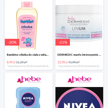
-
20
%
-
21
%
Bambino oliwka do ciała z witaminą F
DERMEDIC masło intensywnie natłuszczające do twarzy i ciała
8.99 zł
11.29 zł*
32.99 zł
41.99 zł*
*najniższa cena z 30 dni przed obniżką
*najniższa cena z 30 dni przed obniżką