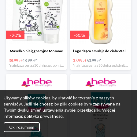
-
20
%
-
30
%
Masełko pielęgnacyjne Momme
Łagodząca emulsja do ciała Weleda
38.99 zł
48.99 zł*
37.99 zł
53.99 zł*
*najniższa cena z 30 dni przed obniżką
*najniższa cena z 30 dni przed obniżką
Używamy plików cookies, by ułatwić korzystanie z naszych
serwisów. Jeśli nie chcesz, by pliki cookies były zapisywane na
Twoim dysku, zmień ustawienia swojej przeglądarki. Więcej
informacji:
polityka prywatności
.
Ok, rozumiem