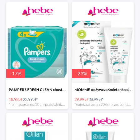
-
17
%
-
23
%
PAMPERS FRESH CLEAN chusteczki nawilżane
MOMME odżywcza śmietanka do kąpieli
18.98 zł
22.99 zł*
29.99 zł
38.99 zł*
*najniższa cena z 30 dni przed obniżką
*najniższa cena z 30 dni przed obniżką