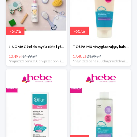
-
30
%
-
30
%
LINOMAG żel do mycia ciała i głowy dla dzieci i niemowląt
TOŁPA MUM wygładzający balsam antycellulitowy do ciała
10.49 zł
14.99 zł*
17.48 zł
24.99 zł*
*najniższa cena z 30 dni przed obniżką
*najniższa cena z 30 dni przed obniżką