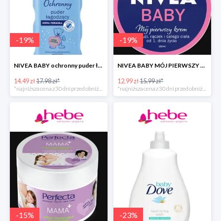
-
19
%
-
19
%
NIVEA BABY ochronny puder łagodzący dla dzieci
NIVEA BABY MÓJ PIERWSZY KREM
14.49 zł
17.98 zł*
12.99 zł
15.99 zł*
*najniższa cena z 30 dni przed obniżką
*najniższa cena z 30 dni przed obniżką
-
15
%
-
23
%