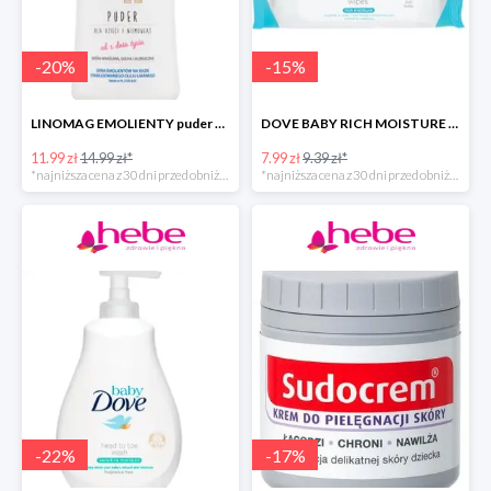
-
20
%
-
15
%
LINOMAG EMOLIENTY puder dla dzieci i niemowląt od 1. dnia życia -40%
DOVE BABY RICH MOISTURE chusteczki pielęgnacyjne -40%
11.99 zł
14.99 zł*
7.99 zł
9.39 zł*
*najniższa cena z 30 dni przed obniżką
*najniższa cena z 30 dni przed obniżką
-
22
%
-
17
%