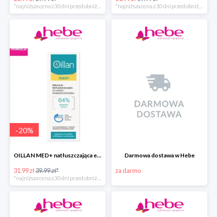
*najniższa cena z 30 dni przed obniżką
*najniższa cena z 30 dni przed obniżką
-
20
%
OILLAN MED+ natłuszczająca emulsja do kąpieli, 500 ml
Darmowa dostawa w Hebe
31.99 zł
39.99 zł*
za darmo
*najniższa cena z 30 dni przed obniżką