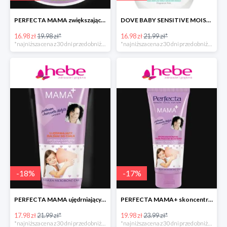
PERFECTA MAMA zwiększające elastyczność skóry masło do ciała
DOVE BABY SENSITIVE MOISTURE emulsja do mycia ciała i włosów
16.98 zł
19.98 zł*
16.98 zł
21.99 zł*
*najniższa cena z 30 dni przed obniżką
*najniższa cena z 30 dni przed obniżką
-
18
%
-
17
%
PERFECTA MAMA ujędrniający balsam do ciała
PERFECTA MAMA+ skoncentrowane serum przeciw rozstępom
17.98 zł
21.99 zł*
19.98 zł
23.99 zł*
*najniższa cena z 30 dni przed obniżką
*najniższa cena z 30 dni przed obniżką