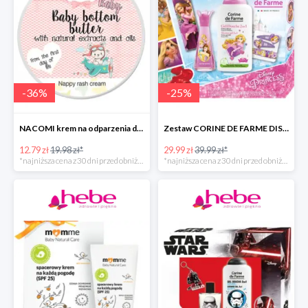
-
36
%
-
25
%
NACOMI krem na odparzenia dla dzieci
Zestaw CORINE DE FARME DISNEY PRINCESS
12.79 zł
19.98 zł*
29.99 zł
39.99 zł*
*najniższa cena z 30 dni przed obniżką
*najniższa cena z 30 dni przed obniżką