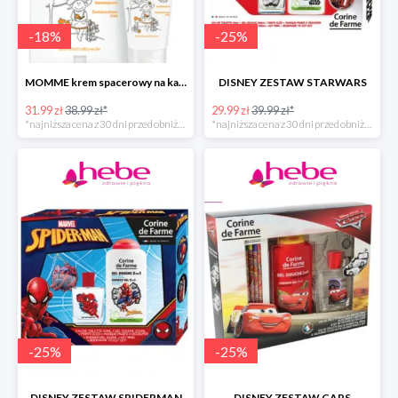
-
18
%
-
25
%
MOMME krem spacerowy na każdą pogodę do ciała
DISNEY ZESTAW STARWARS
31.99 zł
38.99 zł*
29.99 zł
39.99 zł*
*najniższa cena z 30 dni przed obniżką
*najniższa cena z 30 dni przed obniżką
-
25
%
-
25
%
DISNEY ZESTAW SPIDERMAN
DISNEY ZESTAW CARS