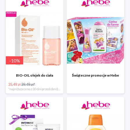
-
10
%
BIO-OIL olejek do ciała
Świąteczne promocje w Hebe
35.49 zł
39.49 zł*
*najniższa cena z 30 dni przed obniżką