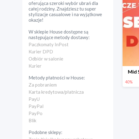
oferująca szeroki wybór ubrań dla
całej rodziny. Znajdziesz tu super
stylizacje casualowe i na wyjątkowe
okazje!
W sklepie
House
dostępne są
następujące metody dostawy:
Paczkomaty InPost
Kurier DPD
Odbiór w salonie
Kurier
Mid 
Metody płatności w
House
:
40%
Za pobraniem
Karta kredytowa/płatnicza
PayU
PayPal
PayPo
Blik
Podobne sklepy: