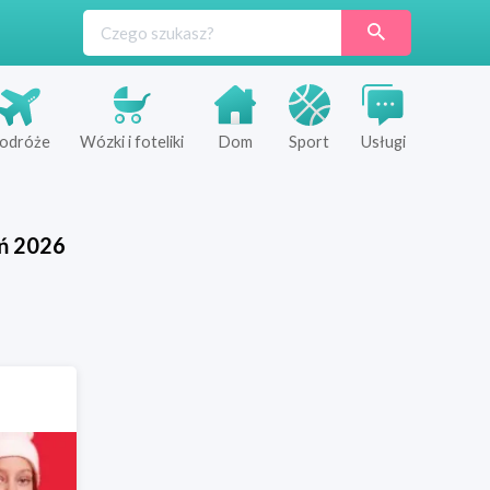
odróże
Wózki i foteliki
Dom
Sport
Usługi
ń
2026