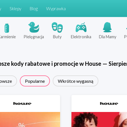
y
Sklepy
Blog
Wyprawka
armienie
Pielęgnacja
Buty
Elektronika
Dla Mamy
P
psze kody rabatowe i promocje w
House
—
Sierpie
owsze
Popularne
Wkrótce wygasną