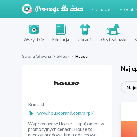
Promocje
Produkt
Wszystkie
Edukacja
Ubrania
Gry i zabawki
K
Strona Główna
>
Sklepy
>
House
Najle
Najn
Kontakt:
www.housebrand.com/pl/pl/
Wyprzedaże w House - kupuj online w
promocyjnych cenach! House to
międzynarodowa firma odzieżowa