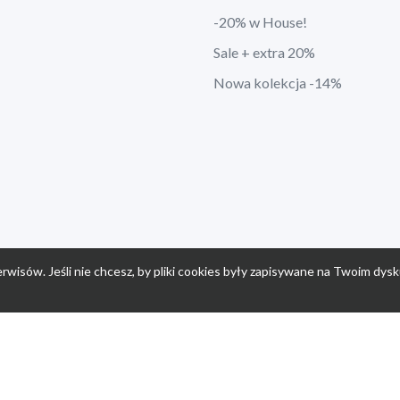
-20% w House!
Sale + extra 20%
Nowa kolekcja -14%
rwisów. Jeśli nie chcesz, by pliki cookies były zapisywane na Twoim dysk
a
Przepisy dla dzieci
Po