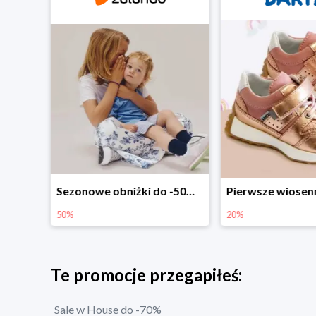
Sezonowe obniżki do -50% w Zalando
Pierwsze wiosenne zakupy -20%
%
20%
Te promocje przegapiłeś:
Sale w House do -70%