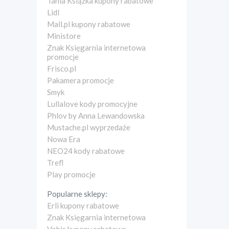
Tania Książka kupony rabatowe
Lidl
Mall.pl kupony rabatowe
Ministore
Znak Księgarnia internetowa
promocje
Frisco.pl
Pakamera promocje
Smyk
Lullalove kody promocyjne
Phlov by Anna Lewandowska
Mustache.pl wyprzedaże
Nowa Era
NEO24 kody rabatowe
Trefl
Play promocje
Popularne sklepy:
Erli kupony rabatowe
Znak Księgarnia internetowa