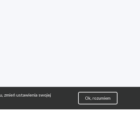
u, zmień ustawienia swojej
Ok, rozumiem
lityka Prywatności