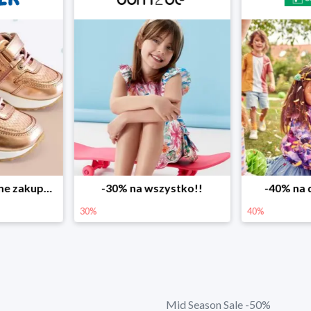
-30% na wszystko!!
-40% na drugą sztukę
30%
40%
Mid Season Sale -50%