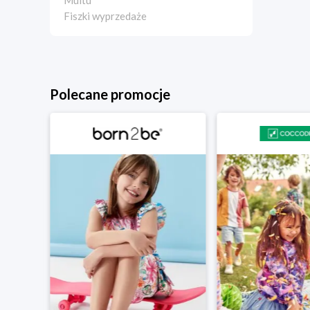
Multu
Fiszki wyprzedaże
Polecane promocje