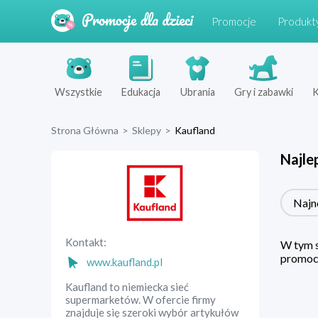
Promocje
Produkt
Wszystkie
Edukacja
Ubrania
Gry i zabawki
K
Strona Główna
>
Sklepy
>
Kaufland
Najle
Najn
Kontakt:
W tym s
promocj
www.kaufland.pl
Kaufland to niemiecka sieć
supermarketów. W ofercie firmy
znajduje się szeroki wybór artykułów