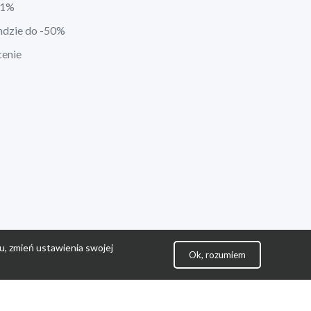
21%
ndzie do -50%
cenie
u, zmień ustawienia swojej
Ok, rozumiem