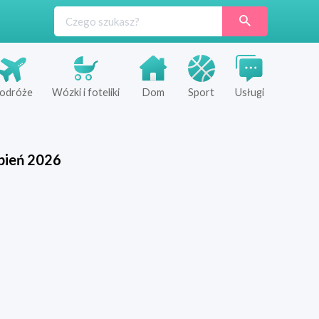
odróże
Wózki i foteliki
Dom
Sport
Usługi
pień
2026