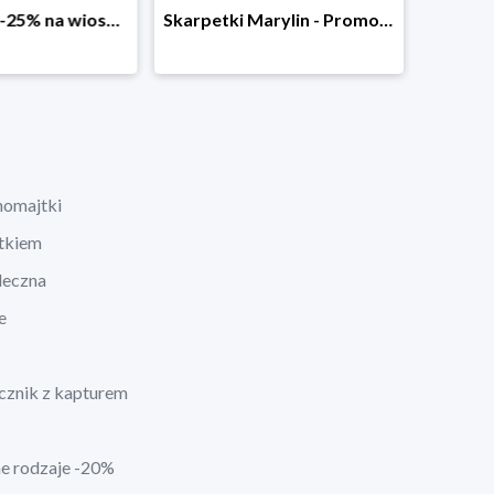
Dodatkowe -25% na wiosenne nowości
Skarpetki Marylin - Promocja 4+1
homajtki
ątkiem
leczna
e
cznik z kapturem
ne rodzaje -20%