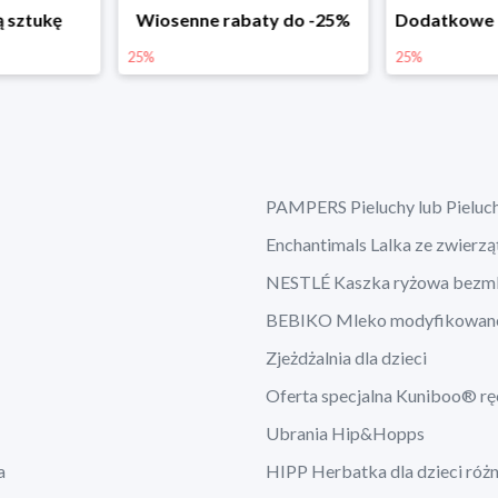
ą sztukę
Wiosenne rabaty do -25%
25%
25%
PAMPERS Pieluchy lub Pieluc
Enchantimals Lalka ze zwierz
NESTLÉ Kaszka ryżowa bezm
BEBIKO Mleko modyfikowan
Zjeżdżalnia dla dzieci
Oferta specjalna Kuniboo® rę
Ubrania Hip&Hopps
a
HIPP Herbatka dla dzieci róż