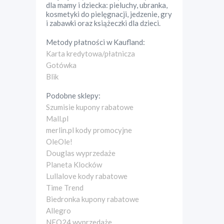
dla mamy i dziecka: pieluchy, ubranka,
kosmetyki do pielęgnacji, jedzenie, gry
i zabawki oraz książeczki dla dzieci.
Metody płatności w
Kaufland
:
Karta kredytowa/płatnicza
Gotówka
Blik
Podobne sklepy:
Szumisie kupony rabatowe
Mall.pl
merlin.pl kody promocyjne
OleOle!
Douglas wyprzedaże
Planeta Klocków
Lullalove kody rabatowe
Time Trend
Biedronka kupony rabatowe
Allegro
NEO24 wyprzedaże