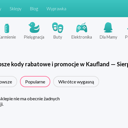
y
Sklepy
Blog
Wyprawka
armienie
Pielęgnacja
Buty
Elektronika
Dla Mamy
P
psze kody rabatowe i promocje w
Kaufland
—
Sier
owsze
Popularne
Wkrótce wygasną
klepie nie ma obecnie żadnych
i.