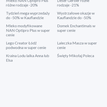
Mleko NAN Optipro Plus
Deser Gerber różne
różne rodzaje -20%
rodzaje -21%
Tydzień mega wyprzedaży
Wystrzałowe okazje w
do -50% w Kauflandzie
Kauflandzie do -50%
Mleko modyfikowane
Domek Enchantimals w
NAN Optipro Plus w super
super cenie
cenie
Lego Creator Łódź
Laleczka Masza w super
podwodna w super cenie
cenie
Kraina Lodu lalka Anna lub
Święty Mikołaj Poleca
Elsa