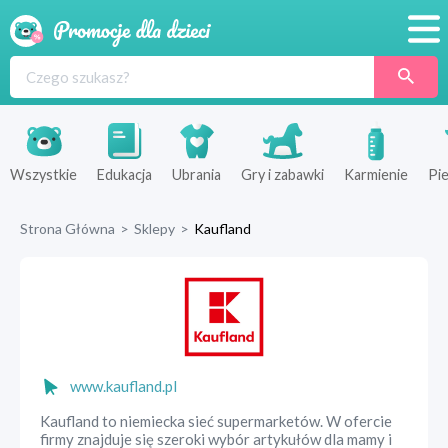
Promocje
Produkty
Sklepy
Wszystkie
Edukacja
Ubrania
Gry i zabawki
Karmienie
Pie
Blog
Strona Główna
>
Sklepy
>
Kaufland
Wyprawka
www.kaufland.pl
Kaufland to niemiecka sieć supermarketów. W ofercie
firmy znajduje się szeroki wybór artykułów dla mamy i