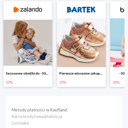
Pierwsze wiosenne zakupy -20%
-30% na wszystko!!
-40% 
20%
30%
40%
Metody płatności w
Kaufland
:
Karta kredytowa/płatnicza
Gotówka