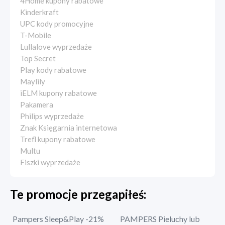
4Home kupony rabatowe
Kinderkraft
UPC kody promocyjne
T-Mobile
Lullalove wyprzedaże
Top Secret
Play kody rabatowe
Maylily
iELM kupony rabatowe
Pakamera
Philips wyprzedaże
Znak Księgarnia internetowa
Trefl kupony rabatowe
Multu
Fiszki wyprzedaże
Te promocje przegapiłeś:
Pampers Sleep&Play -21%
PAMPERS Pieluchy lub