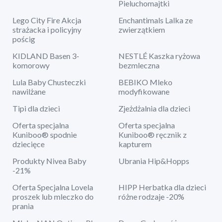
Pieluchomajtki
Lego City Fire Akcja
Enchantimals Lalka ze
strażacka i policyjny
zwierzątkiem
pościg
KIDLAND Basen 3-
NESTLÉ Kaszka ryżowa
komorowy
bezmleczna
Lula Baby Chusteczki
BEBIKO Mleko
nawilżane
modyfikowane
Tipi dla dzieci
Zjeżdżalnia dla dzieci
Oferta specjalna
Oferta specjalna
Kuniboo® spodnie
Kuniboo® ręcznik z
dziecięce
kapturem
Produkty Nivea Baby
Ubrania Hip&Hopps
-21%
Oferta Specjalna Lovela
HIPP Herbatka dla dzieci
proszek lub mleczko do
różne rodzaje -20%
prania