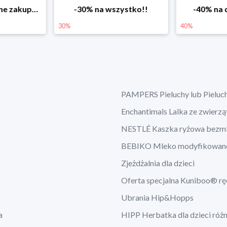
ystko!!
-40% na drugą sztukę
Wiosenne 
40%
25%
PAMPERS Pieluchy lub Pieluc
Enchantimals Lalka ze zwierz
NESTLÉ Kaszka ryżowa bezm
BEBIKO Mleko modyfikowan
Zjeżdżalnia dla dzieci
Oferta specjalna Kuniboo® rę
Ubrania Hip&Hopps
a
HIPP Herbatka dla dzieci róż