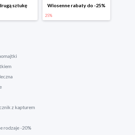
rabaty do -25%
Dodatkowe -25% na wiosenne nowości
25%
homajtki
ątkiem
leczna
e
cznik z kapturem
ne rodzaje -20%