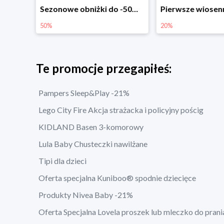
Sezonowe obniżki do -50% w Zalando
Pierwsze wiosenne zakupy -20%
-30% na wsz
20%
30%
Te promocje przegapiłeś:
Pampers Sleep&Play -21%
Lego City Fire Akcja strażacka i policyjny pościg
KIDLAND Basen 3-komorowy
Lula Baby Chusteczki nawilżane
Tipi dla dzieci
Oferta specjalna Kuniboo® spodnie dziecięce
Produkty Nivea Baby -21%
Oferta Specjalna Lovela proszek lub mleczko do prani