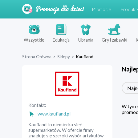
Promocje
Produkt
Wszystkie
Edukacja
Ubrania
Gry i zabawki
K
Strona Główna
>
Sklepy
>
Kaufland
Najle
Najn
Kontakt:
W tym s
promocj
www.kaufland.pl
Kaufland to niemiecka sieć
supermarketów. W ofercie firmy
znajduje się szeroki wybór artykułów