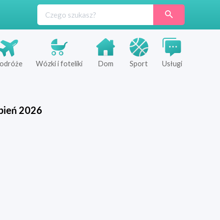
odróże
Wózki i foteliki
Dom
Sport
Usługi
pień
2026