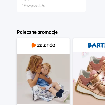
Fiszki
4F wyprzedaże
Polecane promocje