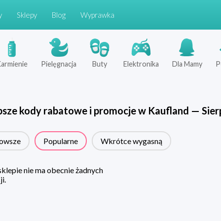
y
Sklepy
Blog
Wyprawka
armienie
Pielęgnacja
Buty
Elektronika
Dla Mamy
P
psze kody rabatowe i promocje w
Kaufland
—
Sier
owsze
Popularne
Wkrótce wygasną
klepie nie ma obecnie żadnych
i.