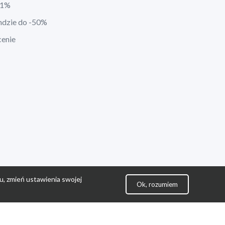
21%
ndzie do -50%
cenie
u, zmień ustawienia swojej
Ok, rozumiem