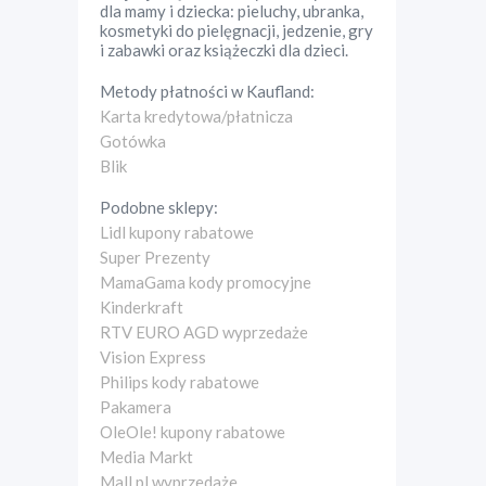
dla mamy i dziecka: pieluchy, ubranka,
kosmetyki do pielęgnacji, jedzenie, gry
i zabawki oraz książeczki dla dzieci.
Metody płatności w
Kaufland
:
Karta kredytowa/płatnicza
Gotówka
Blik
Podobne sklepy:
Lidl kupony rabatowe
Super Prezenty
MamaGama kody promocyjne
Kinderkraft
RTV EURO AGD wyprzedaże
Vision Express
Philips kody rabatowe
Pakamera
OleOle! kupony rabatowe
Media Markt
Mall.pl wyprzedaże