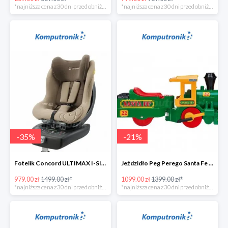
*najniższa cena z 30 dni przed obniżką
*najniższa cena z 30 dni przed obniżką
-
35
%
-
21
%
Fotelik Concord ULTIMAX I-SIZE w super cenie
Jeździdło Peg Perego Santa Fe Train
979.00 zł
1499.00 zł*
1099.00 zł
1399.00 zł*
*najniższa cena z 30 dni przed obniżką
*najniższa cena z 30 dni przed obniżką