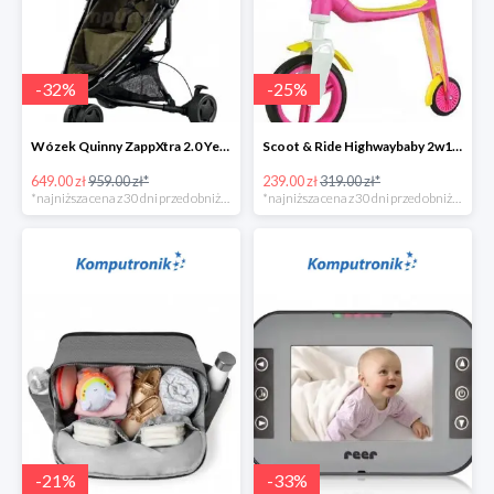
-
32
%
-
25
%
Wózek Quinny ZappXtra 2.0 Yellow Denim w super cenie
Scoot & Ride Highwaybaby 2w1 w super cenie
649.00 zł
959.00 zł*
239.00 zł
319.00 zł*
*najniższa cena z 30 dni przed obniżką
*najniższa cena z 30 dni przed obniżką
-
21
%
-
33
%