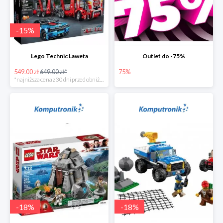
-
15
%
Lego Technic Laweta
Outlet do -75%
549.00 zł
649.00 zł*
75%
*najniższa cena z 30 dni przed obniżką
-
18
%
-
18
%