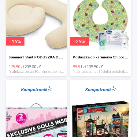
-
16
%
-
29
%
Summer Infant PODUSZKA DLA KOBIET W CIĄŻY 4w1
Poduszka do karmienia Chicco Boppy Ladybug Lane + wyprawka
175.90 zł
209.00 zł*
99.91 zł
139.90 zł*
*najniższa cena z 30 dni przed obniżką
*najniższa cena z 30 dni przed obniżką