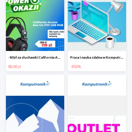
-80zł za słuchawki California Access Boa
Praca i nauka zdalna w Komputronik do -850 zł
80.00 zł
-850%