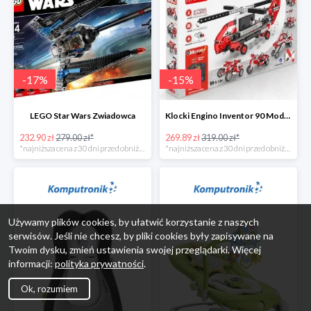
-
17
%
-
15
%
LEGO Star Wars Zwiadowca
Klocki Engino Inventor 90 Models Motorized Set w super cenie
232.90 zł
279.00 zł*
269.89 zł
319.00 zł*
*najniższa cena z 30 dni przed obniżką
*najniższa cena z 30 dni przed obniżką
Używamy plików cookies, by ułatwić korzystanie z naszych
serwisów. Jeśli nie chcesz, by pliki cookies były zapisywane na
Twoim dysku, zmień ustawienia swojej przeglądarki. Więcej
informacji:
polityka prywatności
.
Ok, rozumiem