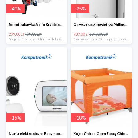
-
40
%
-
25
%
Robot zabawka Abilix Krypton 0 w super cenie
Oczyszczacz powietrza Philips AC1217/10
299.00 zł
499.00 zł*
789.00 zł
1049.00 zł*
*najniższa cena z 30 dni przed obniżką
*najniższa cena z 30 dni przed obniżką
-
15
%
-
18
%
Niania elektroniczna Babymoov Yoo-Feel w super cenie
Kojec Chicco Open Fancy Chicken w super cenie