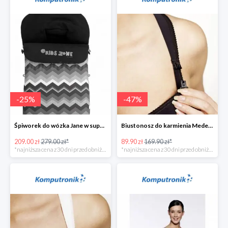
-
25
%
-
47
%
Śpiworek do wózka Jane w super cenie
Biustonosz do karmienia Medela CINDY w super cenie
209.00 zł
279.00 zł*
89.90 zł
169.90 zł*
*najniższa cena z 30 dni przed obniżką
*najniższa cena z 30 dni przed obniżką