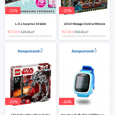
-
15
%
-
20
%
L.O.L Surprise 14 lalek
LEGO Ninjago Doki w Mieście
457.07 zł
539.00 zł*
767.20 zł
959.00 zł*
*najniższa cena z 30 dni przed obniżką
*najniższa cena z 30 dni przed obniżką
-
20
%
-
60
%
LEGO Star Wars First Order
Smartwach dla dzieci Xblitz LoveME -60%