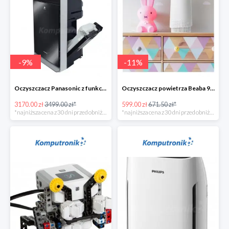
-
9
%
-
11
%
Oczyszczacz Panasonic z funkcją nawilżania - 328zł
Oczyszczacz powietrza Beaba 920328
3170.00 zł
3499.00 zł*
599.00 zł
671.50 zł*
*najniższa cena z 30 dni przed obniżką
*najniższa cena z 30 dni przed obniżką