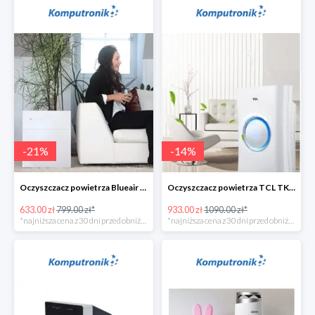
-
21
%
-
14
%
Oczyszczacz powietrza Blueair 203 Classic -135zł
Oczyszczacz powietrza TCL TKJ400F -156zł
633.00 zł
799.00 zł*
933.00 zł
1090.00 zł*
*najniższa cena z 30 dni przed obniżką
*najniższa cena z 30 dni przed obniżką