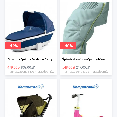
-
49
%
-
40
%
Gondola Quinny Foldable Carrycot Blue Base w super cenie
Śpiwór do wózka Quinny Moodd Grey Crackle w super cenie
479.00 zł
939.00 zł*
149.00 zł
249.00 zł*
*najniższa cena z 30 dni przed obniżką
*najniższa cena z 30 dni przed obniżką