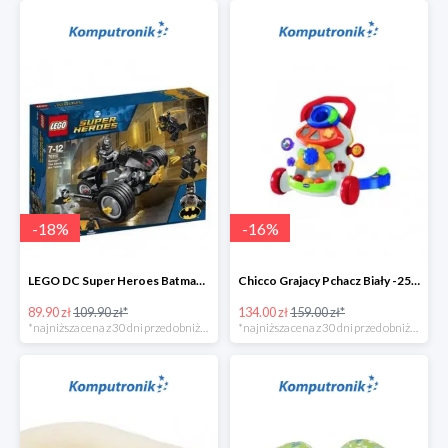
-
18
%
-
16
%
LEGO DC Super Heroes Batman: atak Szponów -20zł
Chicco Grajacy Pchacz Biały -25zł
89.90 zł
109.90 zł*
134.00 zł
159.00 zł*
*najniższa cena z 30 dni przed obniżką
*najniższa cena z 30 dni przed obniżką