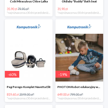
Cobi Miraculous Chloe Lalka
OkBaby "Buddy" Bath Seat
35.90 zł
79.90 zł*
31.90 zł
*najniższa cena z 30 dni przed obniżką
*najniższa cena z 30 dni przed obniżką
-
60
%
-
19
%
Peg Perego Komplet Navetta Elit
PHOTON Robot edukacyjny wersja domowa
819.60 zł
2049.00 zł*
649.00 zł
799.00 zł*
*najniższa cena z 30 dni przed obniżką
*najniższa cena z 30 dni przed obniżką