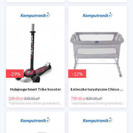
-
29
%
-
12
%
Hulajnoga Smart Trike Scooter
Łóżeczko turystyczne Chicco Next2Me Dream Luna
239.00 zł
339.00 zł*
739.00 zł
839.00 zł*
*najniższa cena z 30 dni przed obniżką
*najniższa cena z 30 dni przed obniżką