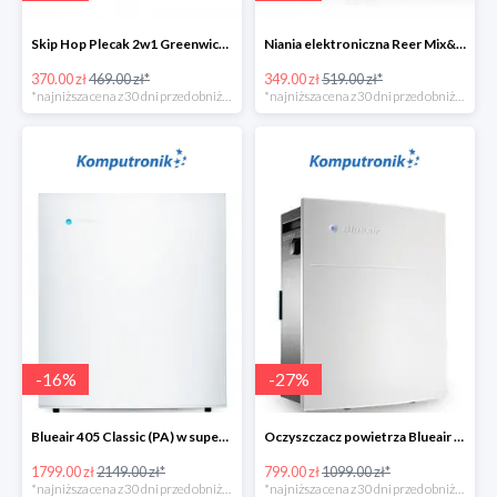
Skip Hop Plecak 2w1 Greenwich Portobello w super cenie
Niania elektroniczna Reer Mix&Match w super cenie
370.00 zł
469.00 zł*
349.00 zł
519.00 zł*
*najniższa cena z 30 dni przed obniżką
*najniższa cena z 30 dni przed obniżką
-
16
%
-
27
%
Blueair 405 Classic (PA) w super cenie
Oczyszczacz powietrza Blueair 203 Classic (SM) w super cenie
1799.00 zł
2149.00 zł*
799.00 zł
1099.00 zł*
*najniższa cena z 30 dni przed obniżką
*najniższa cena z 30 dni przed obniżką