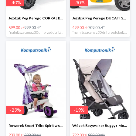
-
40
%
-
30
%
Jeździk Peg Perego CORRAL BEARCAT w super cenie
Jeździk Peg Perego DUCATI SCRAMBLER w super cenie
599.00 zł
999.00 zł*
499.00 zł
709.00 zł*
*najniższa cena z 30 dni przed obniżką
*najniższa cena z 30 dni przed obniżką
-
29
%
-
19
%
Rowerek Smart Trike Spirit w super cenie
Wózek Easywalker Buggy+ Monaco Apero w super cenie
239.00 zł
339.00 zł*
799.00 zł
989.00 zł*