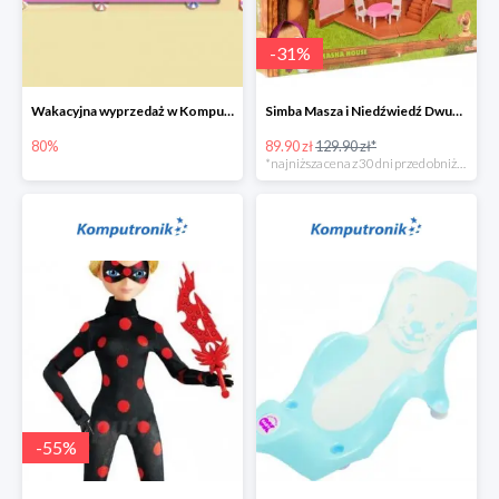
-
31
%
Wakacyjna wyprzedaż w Komputronik do -80%
Simba Masza i Niedźwiedź Dwupoziomowy dom
80%
89.90 zł
129.90 zł*
*najniższa cena z 30 dni przed obniżką
-
55
%