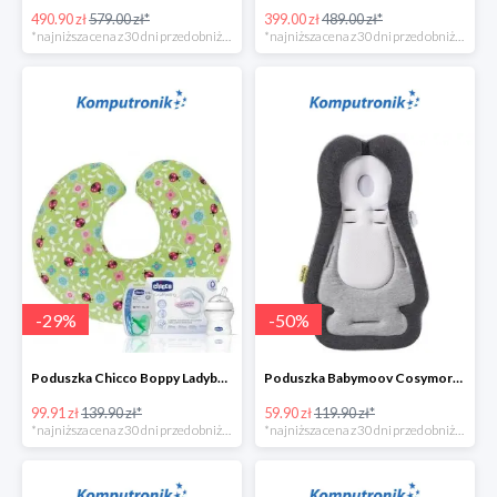
490.90 zł
579.00 zł*
399.00 zł
489.00 zł*
*najniższa cena z 30 dni przed obniżką
*najniższa cena z 30 dni przed obniżką
-
29
%
-
50
%
Poduszka Chicco Boppy Ladybug Lane+wyprawkaw super cenie
Poduszka Babymoov Cosymorpho w super cenie
99.91 zł
139.90 zł*
59.90 zł
119.90 zł*
*najniższa cena z 30 dni przed obniżką
*najniższa cena z 30 dni przed obniżką