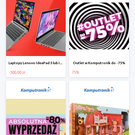
Laptopy Lenovo IdeaPad 3 lub IdeaPad 5 -300 zł
Outlet w Komputronik do -75%
-300.00 zł
75%