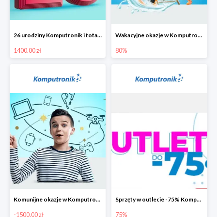
26 urodziny Komputronik i totalna wyprzedaż!
Wakacyjne okazje w Komputronik do -80%
1400.00 zł
80%
Komunijne okazje w Komputronik do -1500 zł
Sprzęty w outlecie -75% Komputronik.pl
-1500.00 zł
75%