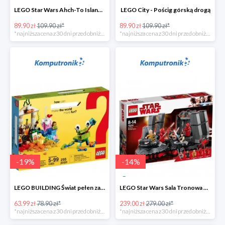
LEGO Star Wars Ahch-To Island Training
LEGO City - Pościg górską drogą
89.90 zł
109.90 zł*
89.90 zł
109.90 zł*
*najniższa cena z 30 dni przed obniżką
*najniższa cena z 30 dni przed obniżką
-
19
%
-
14
%
LEGO BUILDING Świat pełen zabawy
LEGO Star Wars Sala Tronowa Snoke'a -39%
63.99 zł
78.90 zł*
239.00 zł
279.00 zł*
*najniższa cena z 30 dni przed obniżką
*najniższa cena z 30 dni przed obniżką