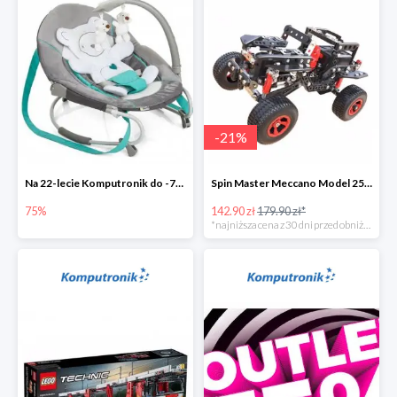
-
21
%
Na 22-lecie Komputronik do -75%
Spin Master Meccano Model 25 w 1 Terenówka
75%
142.90 zł
179.90 zł*
*najniższa cena z 30 dni przed obniżką