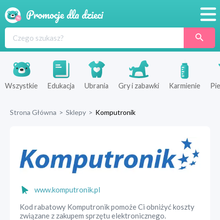
Promocje
Produkty
Sklepy
Wszystkie
Edukacja
Ubrania
Gry i zabawki
Karmienie
Pie
Blog
Strona Główna
>
Sklepy
>
Komputronik
Wyprawka
www.komputronik.pl
Kod rabatowy Komputronik pomoże Ci obniżyć koszty
związane z zakupem sprzętu elektronicznego.