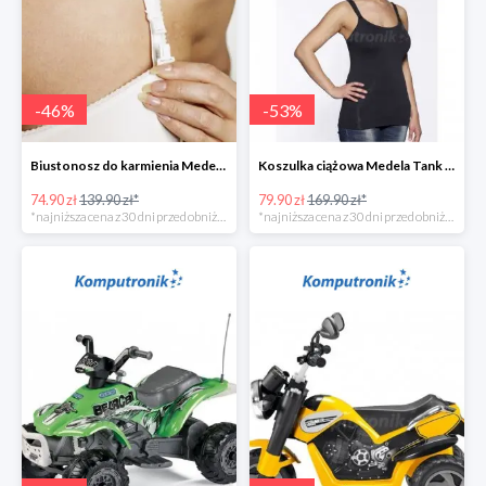
-
46
%
-
53
%
Biustonosz do karmienia Medela EVA w super cenie
Koszulka ciążowa Medela Tank Top w super cenie
74.90 zł
139.90 zł*
79.90 zł
169.90 zł*
*najniższa cena z 30 dni przed obniżką
*najniższa cena z 30 dni przed obniżką