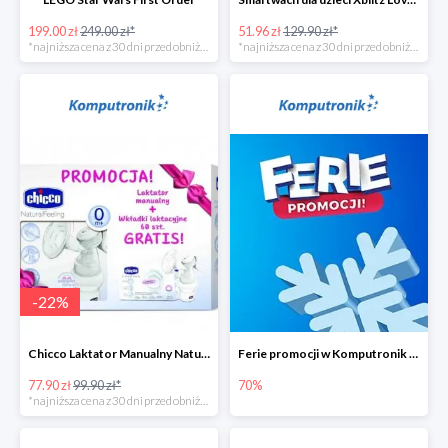
199.00 zł
249.00 zł*
51.96 zł
129.90 zł*
*najniższa cena z 30 dni przed obniżką
*najniższa cena z 30 dni przed obniżką
-
22
%
Chicco Laktator Manualny NaturalFeeling + Wkładki Laktacyjne
Ferie promocji w Komputronik do -70%
77.90 zł
99.90 zł*
70%
*najniższa cena z 30 dni przed obniżką