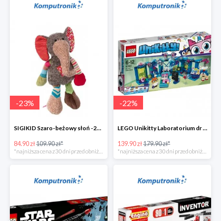
-
23
%
-
22
%
SIGIKID Szaro-beżowy słoń -25zł
LEGO Unikitty Laboratorium dr Lisiczki -40zł
84.90 zł
109.90 zł*
139.90 zł
179.90 zł*
*najniższa cena z 30 dni przed obniżką
*najniższa cena z 30 dni przed obniżką