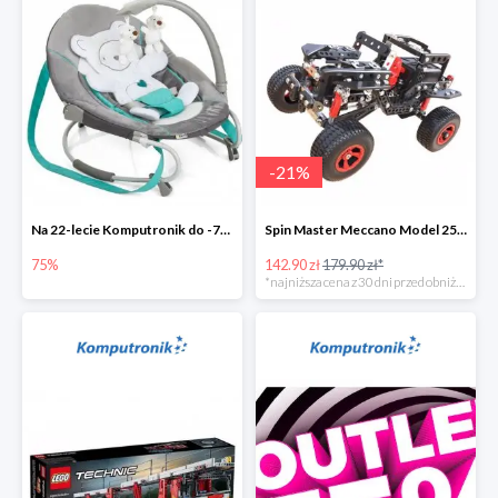
-
21
%
Na 22-lecie Komputronik do -75%
Spin Master Meccano Model 25 w 1 Terenówka
75%
142.90 zł
179.90 zł*
*najniższa cena z 30 dni przed obniżką