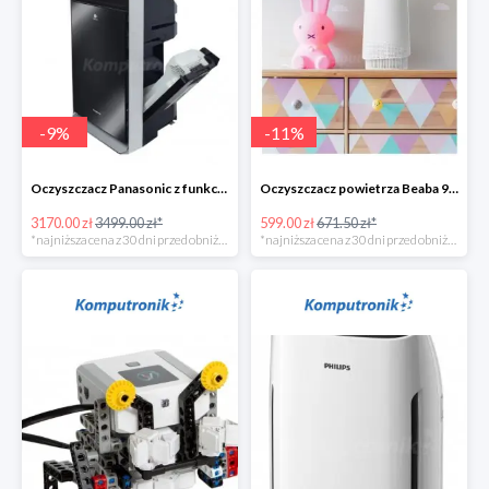
-
9
%
-
11
%
Oczyszczacz Panasonic z funkcją nawilżania - 328zł
Oczyszczacz powietrza Beaba 920328
3170.00 zł
3499.00 zł*
599.00 zł
671.50 zł*
*najniższa cena z 30 dni przed obniżką
*najniższa cena z 30 dni przed obniżką