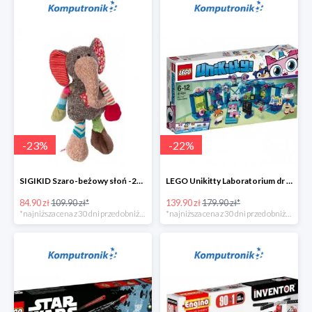
-
23
%
-
22
%
SIGIKID Szaro-beżowy słoń -25zł
LEGO Unikitty Laboratorium dr Lisiczki -40zł
84.90 zł
109.90 zł*
139.90 zł
179.90 zł*
*najniższa cena z 30 dni przed obniżką
*najniższa cena z 30 dni przed obniżką