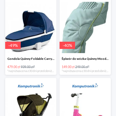
-
49
%
-
40
%
Gondola Quinny Foldable Carrycot Blue Base w super cenie
Śpiwór do wózka Quinny Moodd Grey Crackle w super cenie
479.00 zł
939.00 zł*
149.00 zł
249.00 zł*
*najniższa cena z 30 dni przed obniżką
*najniższa cena z 30 dni przed obniżką