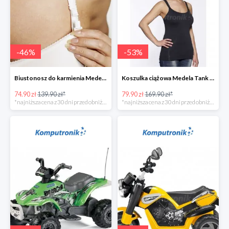
-
46
%
-
53
%
Biustonosz do karmienia Medela EVA w super cenie
Koszulka ciążowa Medela Tank Top w super cenie
74.90 zł
139.90 zł*
79.90 zł
169.90 zł*
*najniższa cena z 30 dni przed obniżką
*najniższa cena z 30 dni przed obniżką