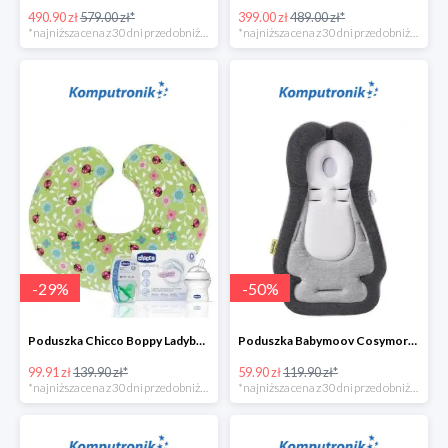
490.90 zł
579.00 zł*
399.00 zł
489.00 zł*
*najniższa cena z 30 dni przed obniżką
*najniższa cena z 30 dni przed obniżką
-
29
%
-
50
%
Poduszka Chicco Boppy Ladybug Lane+wyprawkaw super cenie
Poduszka Babymoov Cosymorpho w super cenie
99.91 zł
139.90 zł*
59.90 zł
119.90 zł*
*najniższa cena z 30 dni przed obniżką
*najniższa cena z 30 dni przed obniżką