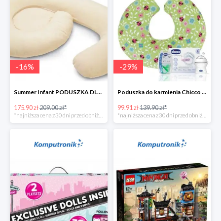
-
16
%
-
29
%
Summer Infant PODUSZKA DLA KOBIET W CIĄŻY 4w1
Poduszka do karmienia Chicco Boppy Ladybug Lane + wyprawka
175.90 zł
209.00 zł*
99.91 zł
139.90 zł*
*najniższa cena z 30 dni przed obniżką
*najniższa cena z 30 dni przed obniżką