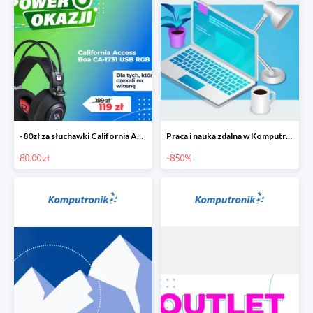
-80zł za słuchawki California Access Boa
Praca i nauka zdalna w Komputronik do -850 zł
80.00 zł
-850%