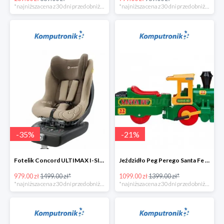
*najniższa cena z 30 dni przed obniżką
*najniższa cena z 30 dni przed obniżką
-
35
%
-
21
%
Fotelik Concord ULTIMAX I-SIZE w super cenie
Jeździdło Peg Perego Santa Fe Train
979.00 zł
1499.00 zł*
1099.00 zł
1399.00 zł*
*najniższa cena z 30 dni przed obniżką
*najniższa cena z 30 dni przed obniżką