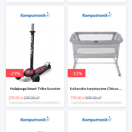
-
29
%
-
12
%
Hulajnoga Smart Trike Scooter
Łóżeczko turystyczne Chicco Next2Me Dream Luna
239.00 zł
339.00 zł*
739.00 zł
839.00 zł*
*najniższa cena z 30 dni przed obniżką
*najniższa cena z 30 dni przed obniżką