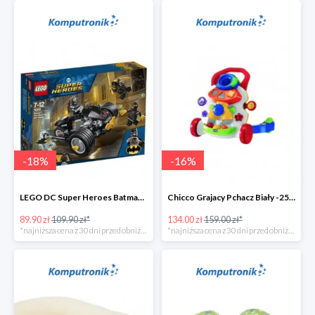
-
18
%
-
16
%
LEGO DC Super Heroes Batman: atak Szponów -20zł
Chicco Grajacy Pchacz Biały -25zł
89.90 zł
109.90 zł*
134.00 zł
159.00 zł*
*najniższa cena z 30 dni przed obniżką
*najniższa cena z 30 dni przed obniżką