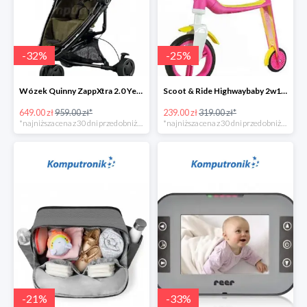
-
32
%
-
25
%
Wózek Quinny ZappXtra 2.0 Yellow Denim w super cenie
Scoot & Ride Highwaybaby 2w1 w super cenie
649.00 zł
959.00 zł*
239.00 zł
319.00 zł*
*najniższa cena z 30 dni przed obniżką
*najniższa cena z 30 dni przed obniżką
-
21
%
-
33
%