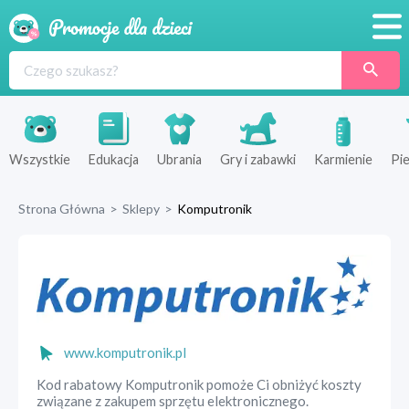
Promocje
Produkty
Sklepy
Wszystkie
Edukacja
Ubrania
Gry i zabawki
Karmienie
Pie
Blog
Strona Główna
>
Sklepy
>
Komputronik
Wyprawka
www.komputronik.pl
Kod rabatowy Komputronik pomoże Ci obniżyć koszty
związane z zakupem sprzętu elektronicznego.