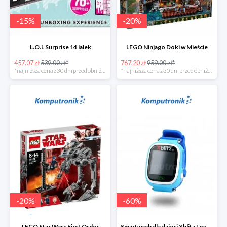
-
15
%
-
20
%
L.O.L Surprise 14 lalek
LEGO Ninjago Doki w Mieście
457.07 zł
539.00 zł*
767.20 zł
959.00 zł*
*najniższa cena z 30 dni przed obniżką
*najniższa cena z 30 dni przed obniżką
-
20
%
-
60
%
LEGO Star Wars First Order
Smartwach dla dzieci Xblitz LoveME -60%