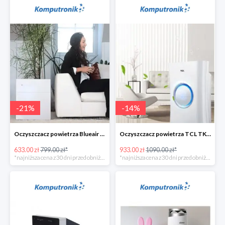
-
21
%
-
14
%
Oczyszczacz powietrza Blueair 203 Classic -135zł
Oczyszczacz powietrza TCL TKJ400F -156zł
633.00 zł
799.00 zł*
933.00 zł
1090.00 zł*
*najniższa cena z 30 dni przed obniżką
*najniższa cena z 30 dni przed obniżką