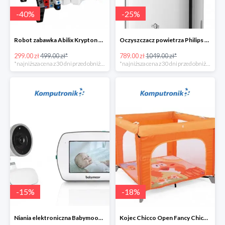
-
40
%
-
25
%
Robot zabawka Abilix Krypton 0 w super cenie
Oczyszczacz powietrza Philips AC1217/10
299.00 zł
499.00 zł*
789.00 zł
1049.00 zł*
*najniższa cena z 30 dni przed obniżką
*najniższa cena z 30 dni przed obniżką
-
15
%
-
18
%
Niania elektroniczna Babymoov Yoo-Feel w super cenie
Kojec Chicco Open Fancy Chicken w super cenie