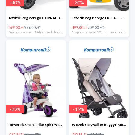
-
40
%
-
30
%
Jeździk Peg Perego CORRAL BEARCAT w super cenie
Jeździk Peg Perego DUCATI SCRAMBLER w super cenie
599.00 zł
999.00 zł*
499.00 zł
709.00 zł*
*najniższa cena z 30 dni przed obniżką
*najniższa cena z 30 dni przed obniżką
-
29
%
-
19
%
Rowerek Smart Trike Spirit w super cenie
Wózek Easywalker Buggy+ Monaco Apero w super cenie
239.00 zł
339.00 zł*
799.00 zł
989.00 zł*