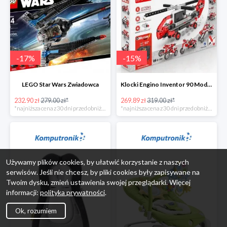
-
17
%
-
15
%
LEGO Star Wars Zwiadowca
Klocki Engino Inventor 90 Models Motorized Set w super cenie
232.90 zł
279.00 zł*
269.89 zł
319.00 zł*
*najniższa cena z 30 dni przed obniżką
*najniższa cena z 30 dni przed obniżką
Używamy plików cookies, by ułatwić korzystanie z naszych
serwisów. Jeśli nie chcesz, by pliki cookies były zapisywane na
Twoim dysku, zmień ustawienia swojej przeglądarki. Więcej
informacji:
polityka prywatności
.
Ok, rozumiem