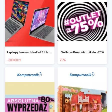
Laptopy Lenovo IdeaPad 3 lub IdeaPad 5 -300 zł
Outlet w Komputronik do -75%
-300.00 zł
75%