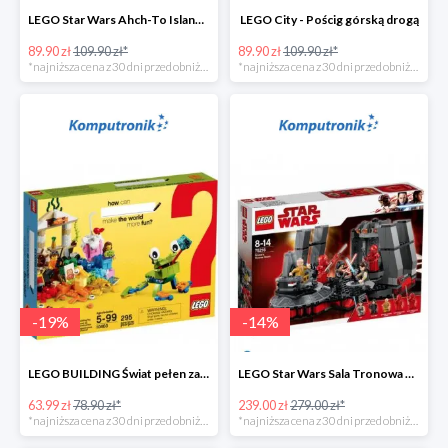
LEGO Star Wars Ahch-To Island Training
LEGO City - Pościg górską drogą
89.90 zł
109.90 zł*
89.90 zł
109.90 zł*
*najniższa cena z 30 dni przed obniżką
*najniższa cena z 30 dni przed obniżką
-
19
%
-
14
%
LEGO BUILDING Świat pełen zabawy
LEGO Star Wars Sala Tronowa Snoke'a -39%
63.99 zł
78.90 zł*
239.00 zł
279.00 zł*
*najniższa cena z 30 dni przed obniżką
*najniższa cena z 30 dni przed obniżką