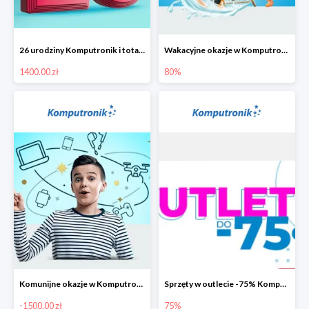
26 urodziny Komputronik i totalna wyprzedaż!
Wakacyjne okazje w Komputronik do -80%
1400.00 zł
80%
Komunijne okazje w Komputronik do -1500 zł
Sprzęty w outlecie -75% Komputronik.pl
-1500.00 zł
75%