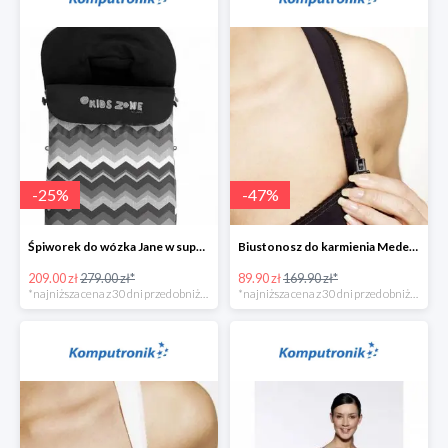
-
25
%
-
47
%
Śpiworek do wózka Jane w super cenie
Biustonosz do karmienia Medela CINDY w super cenie
209.00 zł
279.00 zł*
89.90 zł
169.90 zł*
*najniższa cena z 30 dni przed obniżką
*najniższa cena z 30 dni przed obniżką