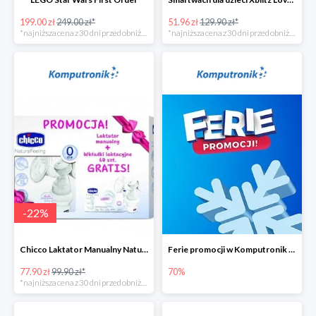
199.00 zł
249.00 zł*
51.96 zł
129.90 zł*
*najniższa cena z 30 dni przed obniżką
*najniższa cena z 30 dni przed obniżką
-
22
%
Chicco Laktator Manualny NaturalFeeling + Wkładki Laktacyjne
Ferie promocji w Komputronik do -70%
77.90 zł
99.90 zł*
70%
*najniższa cena z 30 dni przed obniżką