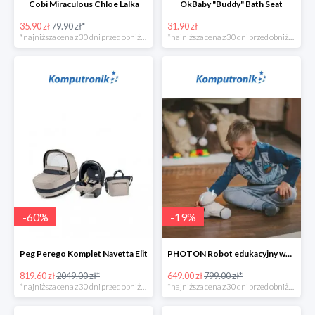
Cobi Miraculous Chloe Lalka
OkBaby "Buddy" Bath Seat
35.90 zł
79.90 zł*
31.90 zł
*najniższa cena z 30 dni przed obniżką
*najniższa cena z 30 dni przed obniżką
-
60
%
-
19
%
Peg Perego Komplet Navetta Elit
PHOTON Robot edukacyjny wersja domowa
819.60 zł
2049.00 zł*
649.00 zł
799.00 zł*
*najniższa cena z 30 dni przed obniżką
*najniższa cena z 30 dni przed obniżką