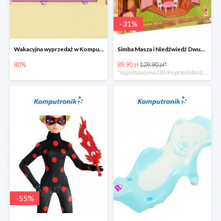
-
31
%
Wakacyjna wyprzedaż w Komputronik do -80%
Simba Masza i Niedźwiedź Dwupoziomowy dom
80%
89.90 zł
129.90 zł*
*najniższa cena z 30 dni przed obniżką
-
55
%