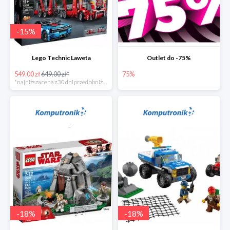
-
15
%
Lego Technic Laweta
Outlet do -75%
549.00 zł
649.00 zł*
75%
*najniższa cena z 30 dni przed obniżką
-
18
%
-
18
%