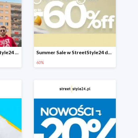
Back to School w StreetStyle24 do -60% plus bonusowe -30%
Summer Sale w StreetStyle24 do -60%
60%