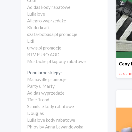
Cobi
Adidas kody rabatowe
Lullalove
Allegro wyprzedaże
Kinderkraft
szafa-bobasa.pl promocje
Lidl
urwis.pl promocje
RTV EURO AGD
Mustache.pl kupony rabatowe
Popularne sklepy:
za dar
Mamaville promocje
Party u Marty
Adidas wyprzedaże
Time Trend
Szumisie kody rabatowe
Douglas
Lullalove kody rabatowe
Phlov by Anna Lewandowska