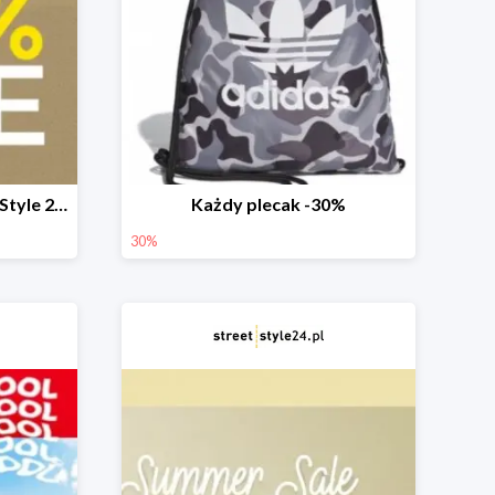
Mid Season Sale w StreetStyle 24 do -40%
Każdy plecak -30%
30%