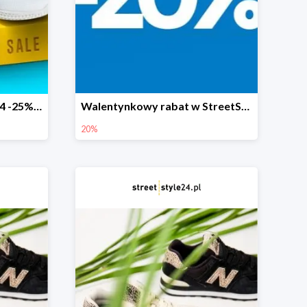
Flash Sale w StreetStyle24 -25% + darmowa dostawa
Walentynkowy rabat w StreetStyle24 -20%
20%