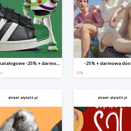
Ceny katalogowe -25% + darmowa dostawa
-25% + darmowa dos
mo
25%