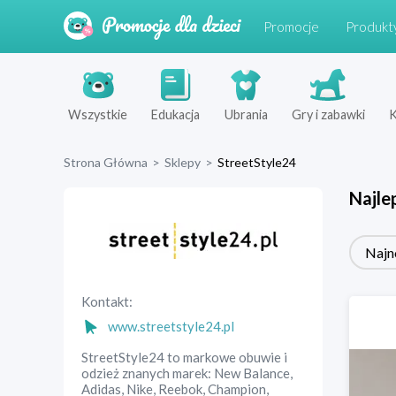
Promocje
Produkt
Wszystkie
Edukacja
Ubrania
Gry i zabawki
K
Strona Główna
>
Sklepy
>
StreetStyle24
Najle
Najn
Kontakt:
www.streetstyle24.pl
StreetStyle24 to markowe obuwie i
odzież znanych marek: New Balance,
Adidas, Nike, Reebok, Champion,