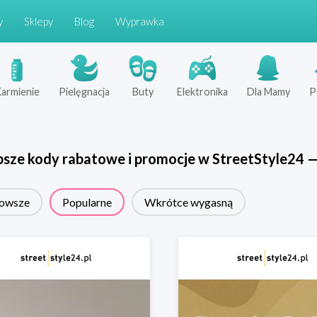
y
Sklepy
Blog
Wyprawka
armienie
Pielęgnacja
Buty
Elektronika
Dla Mamy
P
psze kody rabatowe i promocje w
StreetStyle24
owsze
Popularne
Wkrótce wygasną