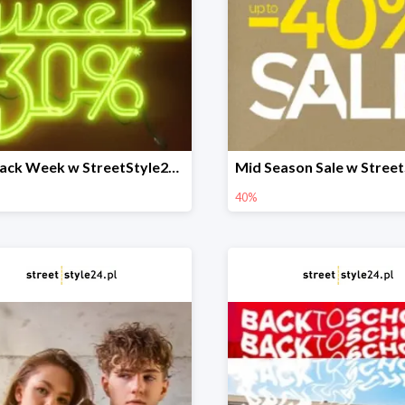
Pre Black Week w StreetStyle24 -30%
40%