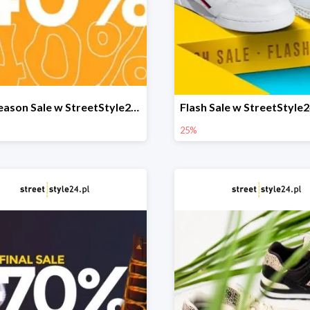
Mid Season Sale w StreetStyle24 do -40%
25%