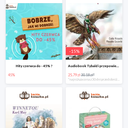
-
15
%
Hity czerwca do - 45% ?
Audiobook Tybald i przepowiednia Studni Praprzodków
45%
25.79 zł
30.18 zł*
*najniższa cena z 30 dni przed obniżką