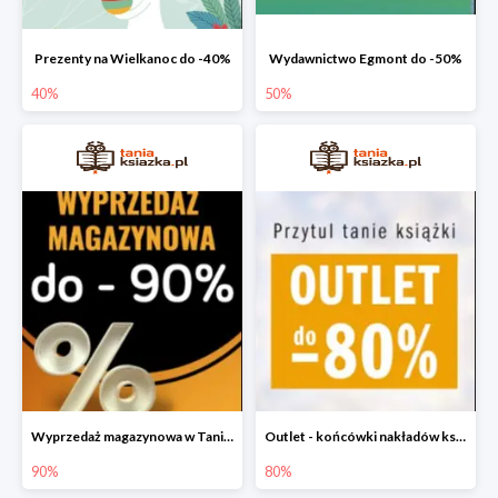
Prezenty na Wielkanoc do -40%
Wydawnictwo Egmont do -50%
40%
50%
Wyprzedaż magazynowa w Taniej Książce do -90%
Outlet - końcówki nakładów książek do -80%
90%
80%