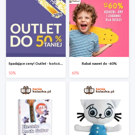
Spadające ceny! Outlet - końcówki nakładów książek do -50%
Rabat nawet do -60%
50%
60%