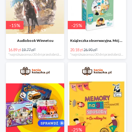
-
15
%
-
25
%
Audiobook Winnetou
Książeczka obserwacyjna. Mój dzień
16.89 zł
19.77 zł*
20.18 zł
26.90 zł*
*najniższa cena z 30 dni przed obniżką
*najniższa cena z 30 dni przed obniżką
-
25
%