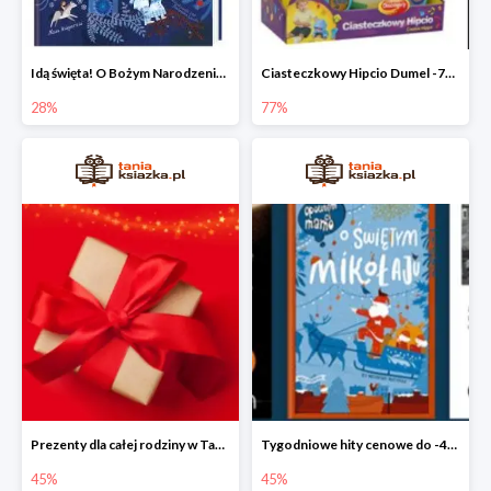
Idą święta! O Bożym Narodzeniu, Mikołaju i tradycjach świątecznych na świecie
Ciasteczkowy Hipcio Dumel -77%
28%
77%
Prezenty dla całej rodziny w Taniej Książce do -45%
Tygodniowe hity cenowe do -45%
45%
45%