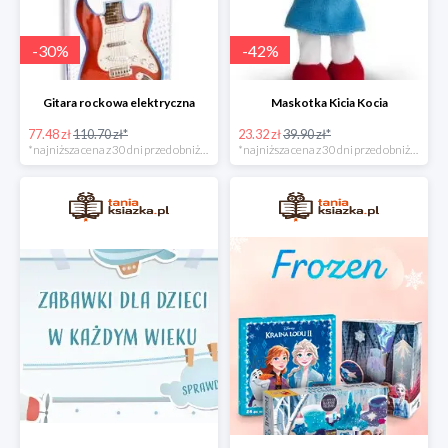
-
30
%
-
42
%
Gitara rockowa elektryczna
Maskotka Kicia Kocia
77.48 zł
110.70 zł*
23.32 zł
39.90 zł*
*najniższa cena z 30 dni przed obniżką
*najniższa cena z 30 dni przed obniżką