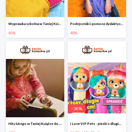
Wyprawka szkolna w Taniej Książce do -40%
Podręczniki i pomoce dydaktyczne w Taniej Książce do -40%
40%
40%
-
36
%
Hity lutego w Taniej Książce do -40%
I Love VIP Pets - pieski z długimi włosami do stylizacji fryzur -36%