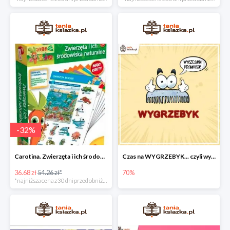
-
32
%
Carotina. Zwierzęta i ich środowisko naturalne -32%
Czas na WYGRZEBYK... czyli wyczesane ceny nawet do - 70%
36.68 zł
54.26 zł*
70%
*najniższa cena z 30 dni przed obniżką