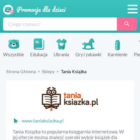
Promocje
Produkty
Sklepy
Wszystkie
Edukacja
Ubrania
Gry i zabawki
Karmienie
Pie
Blog
Strona Główna
>
Sklepy
>
Tania Książka
Wyprawka
www.taniaksiazka.pl
Tania Książka to popularna księgarnia internetowa. W
jej ofercie można znaleźć szeroki wybór książek dla