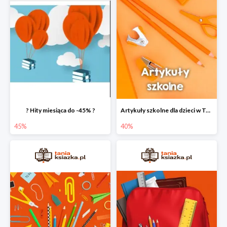
? Hity miesiąca do -45% ?
Artykuły szkolne dla dzieci w Taniej Książce do -40%
45%
40%