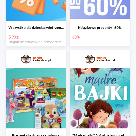
Wszystko dla dziecka: wietrzenie magazynu
Książkowe prezenty -60%
5.90 zł
60%
*najniższa cena z 30 dni przed obniżką
Prezent dla dziecka - zabawki
"Mądre bajki" A.Antosiewicz -40%