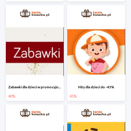
Zabawki dla dzieci w promocyjnych cenach do -40%!
Hity dla dzieci do -45%
40%
45%