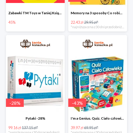
Zabawki TM Toys w Taniej Książce do -45%
Memory na 3 sposoby Co robimy? Nowa edycja -25%
45%
22.43 zł
29.95 zł*
*najniższa cena z 30 dni przed obniżką
-
28
%
-
43
%
Pytaki -28%
I'm a Genius. Quiz. Ciało człowieka -43%
99.16 zł
137.15 zł*
39.97 zł
69.95 zł*
*najniższa cena z 30 dni przed obniżką
*najniższa cena z 30 dni przed obniżką