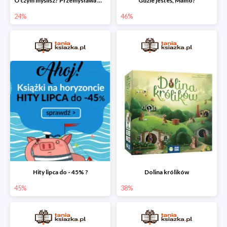
O czym myślisz? Przemysława Wechterowicza
Gdzie jesteś, Mamo?
24%
46%
Hity lipca do - 45% ?
Dolina królików
45%
38%