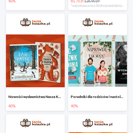
40%
81.70 zł
126.90 zł*
*najniższa cena z 30 dni przed obniżką
Nowości wydawnictwa Nasza Księgarnia w Taniej Książce do -40%
Poradniki dla rodziców i nastolatków w Taniej Książce do -40%
40%
40%