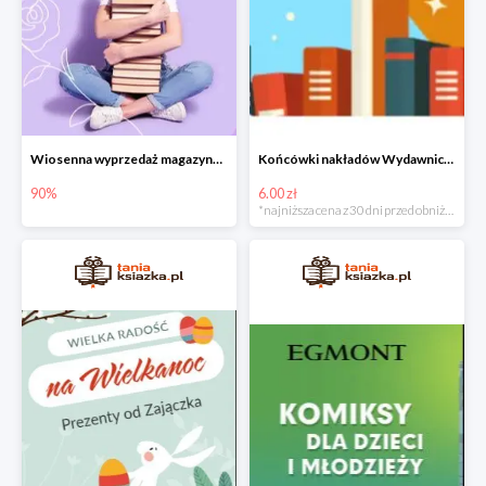
Wiosenna wyprzedaż magazynowa do -90%
Końcówki nakładów Wydawnictwa Kobiecego od 6zł do 15zł
90%
6.00 zł
*najniższa cena z 30 dni przed obniżką