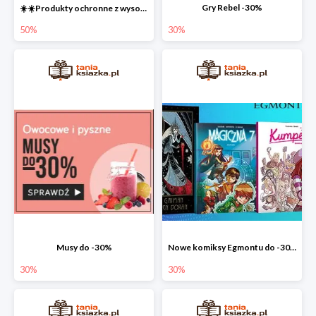
Gry Rebel -30%
☀️☀️Produkty ochronne z wysokim SPF do -50% ☀️☀️
50%
30%
Musy do -30%
Nowe komiksy Egmontu do -30%
30%
30%