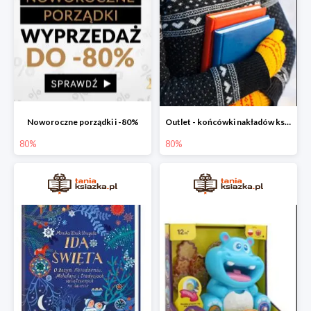
Noworoczne porządki i -80%
Outlet - końcówki nakładów książek
80%
80%