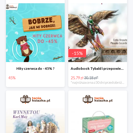
-
15
%
Hity czerwca do - 45% ?
Audiobook Tybald i przepowiednia Studni Praprzodków
45%
25.79 zł
30.18 zł*
*najniższa cena z 30 dni przed obniżką