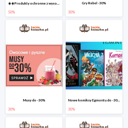
Gry Rebel -30%
☀️☀️Produkty ochronne z wysokim SPF do -50% ☀️☀️
50%
30%
Musy do -30%
Nowe komiksy Egmontu do -30%
30%
30%