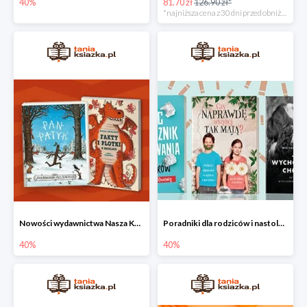
40%
81.70 zł
126.90 zł*
*najniższa cena z 30 dni przed obniżką
Nowości wydawnictwa Nasza Księgarnia w Taniej Książce do -40%
Poradniki dla rodziców i nastolatków w Taniej Książce do -40%
40%
40%