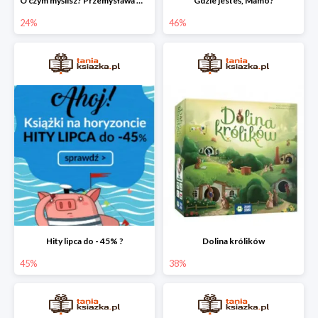
O czym myślisz? Przemysława Wechterowicza
Gdzie jesteś, Mamo?
24%
46%
Hity lipca do - 45% ?
Dolina królików
45%
38%