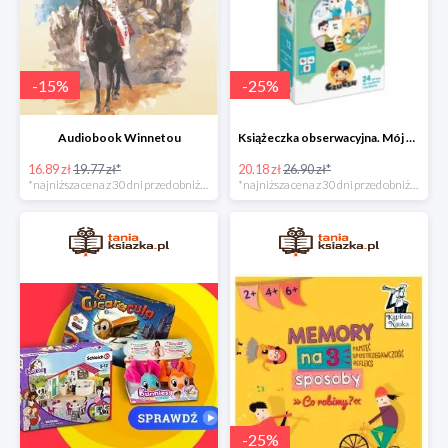
-
15
%
-
25
%
Audiobook Winnetou
Książeczka obserwacyjna. Mój dzień
16.89 zł
19.77 zł*
20.18 zł
26.90 zł*
*najniższa cena z 30 dni przed obniżką
*najniższa cena z 30 dni przed obniżką
-
25
%