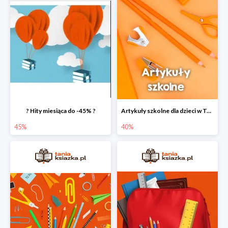
? Hity miesiąca do -45% ?
Artykuły szkolne dla dzieci w Taniej Książce do -40%
45%
40%