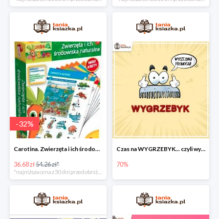
-
32
%
Carotina. Zwierzęta i ich środowisko naturalne -32%
Czas na WYGRZEBYK... czyli wyczesane ceny nawet do - 70%
36.68 zł
54.26 zł*
70%
*najniższa cena z 30 dni przed obniżką