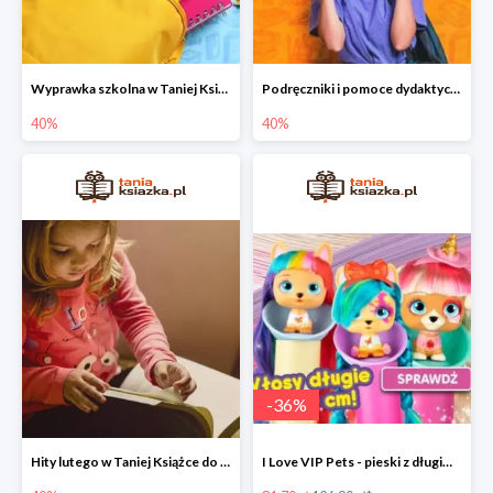
Wyprawka szkolna w Taniej Książce do -40%
Podręczniki i pomoce dydaktyczne w Taniej Książce do -40%
40%
40%
-
36
%
Hity lutego w Taniej Książce do -40%
I Love VIP Pets - pieski z długimi włosami do stylizacji fryzur -36%