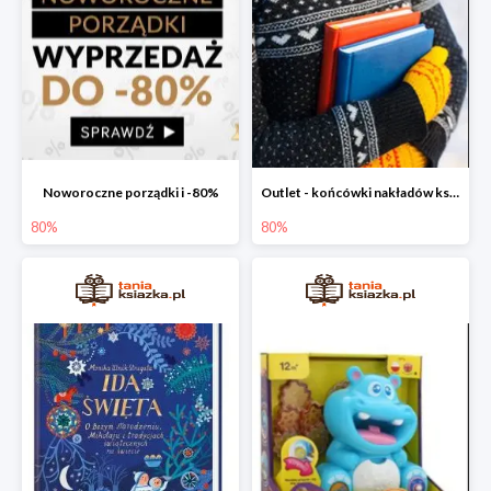
Noworoczne porządki i -80%
Outlet - końcówki nakładów książek
80%
80%