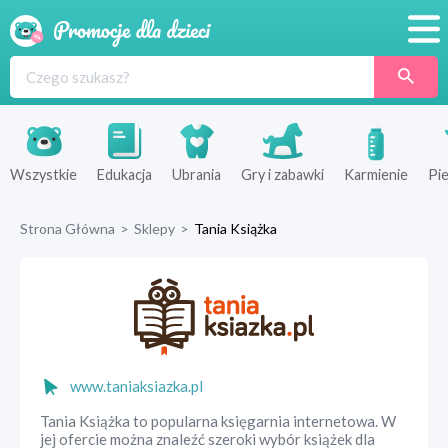
Promocje
Produkty
Sklepy
Wszystkie
Edukacja
Ubrania
Gry i zabawki
Karmienie
Pie
Blog
Strona Główna
>
Sklepy
>
Tania Książka
Wyprawka
www.taniaksiazka.pl
Tania Książka to popularna księgarnia internetowa. W
jej ofercie można znaleźć szeroki wybór książek dla