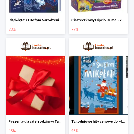
Idą święta! O Bożym Narodzeniu, Mikołaju i tradycjach świątecznych na świecie
Ciasteczkowy Hipcio Dumel -77%
28%
77%
Prezenty dla całej rodziny w Taniej Książce do -45%
Tygodniowe hity cenowe do -45%
45%
45%