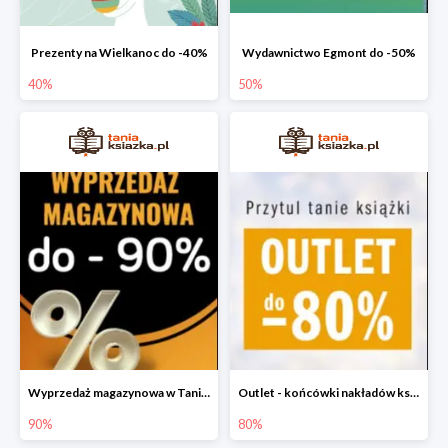
Prezenty na Wielkanoc do -40%
Wydawnictwo Egmont do -50%
40%
50%
Wyprzedaż magazynowa w Taniej Książce do -90%
Outlet - końcówki nakładów książek do -80%
90%
80%