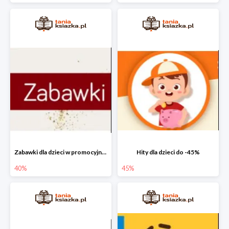
Zabawki dla dzieci w promocyjnych cenach do -40%!
Hity dla dzieci do -45%
40%
45%