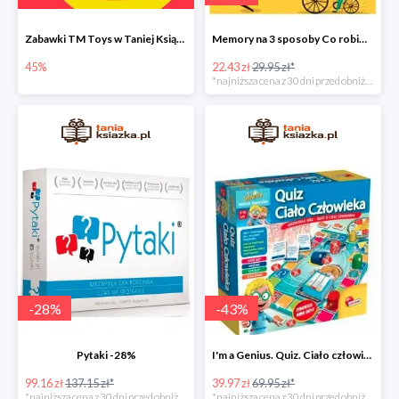
Zabawki TM Toys w Taniej Książce do -45%
Memory na 3 sposoby Co robimy? Nowa edycja -25%
45%
22.43 zł
29.95 zł*
*najniższa cena z 30 dni przed obniżką
-
28
%
-
43
%
Pytaki -28%
I'm a Genius. Quiz. Ciało człowieka -43%
99.16 zł
137.15 zł*
39.97 zł
69.95 zł*
*najniższa cena z 30 dni przed obniżką
*najniższa cena z 30 dni przed obniżką