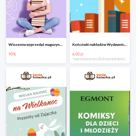
Wiosenna wyprzedaż magazynowa do -90%
Końcówki nakładów Wydawnictwa Kobiecego od 6zł do 15zł
90%
6.00 zł
*najniższa cena z 30 dni przed obniżką