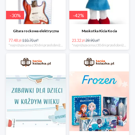
-
30
%
-
42
%
Gitara rockowa elektryczna
Maskotka Kicia Kocia
77.48 zł
110.70 zł*
23.32 zł
39.90 zł*
*najniższa cena z 30 dni przed obniżką
*najniższa cena z 30 dni przed obniżką