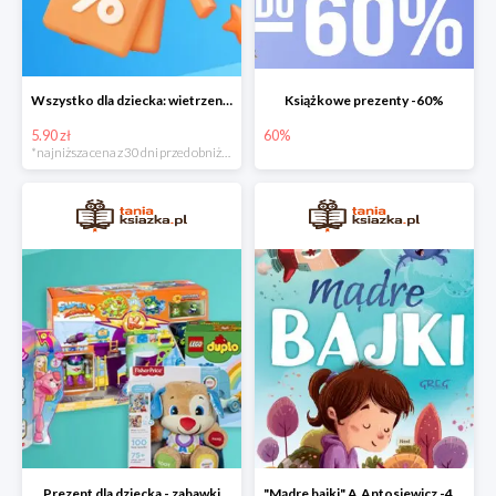
Wszystko dla dziecka: wietrzenie magazynu
Książkowe prezenty -60%
5.90 zł
60%
*najniższa cena z 30 dni przed obniżką
Prezent dla dziecka - zabawki
"Mądre bajki" A.Antosiewicz -40%