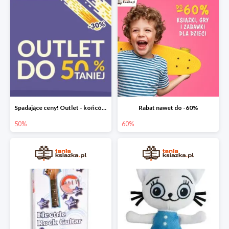
Spadające ceny! Outlet - końcówki nakładów książek do -50%
Rabat nawet do -60%
50%
60%