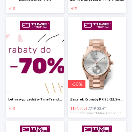
70%
70%
-
50
%
Letnia wyprzedaż w TimeTrend do -70%
Zegarek Kronaby KR SEKEL Sw super cenie
70%
1124.50 zł
2249.00 zł*
*najniższa cena z 30 dni przed obniżką