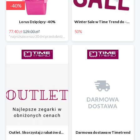
-
40
%
Lorus Dzięcięcy -40%
Winter Sale w Time Trend do -50%
77.40 zł
129.00 zł*
50%
*najniższa cena z 30 dni przed obniżką
Outlet. Skorzystaj z rabatów do -30%
Darmowa dostawa w Timetrend