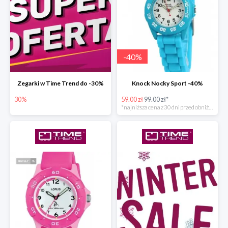
-
40
%
Zegarki w Time Trend do -30%
Knock Nocky Sport -40%
30%
59.00 zł
99.00 zł*
*najniższa cena z 30 dni przed obniżką