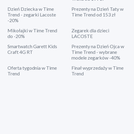
Dzień Dziecka w Time
Prezenty na Dzień Taty w
Trend - zegarki Lacoste
Time Trend od 153 zł
-20%
Mikołajki w Time Trend
Zegarek dla dzieci
do -20%
LACOSTE
Smartwatch Garett Kids
Prezenty na Dzień Ojca w
Craft 4G RT
Time Trend - wybrane
modele zegarków -40%
Oferta tygodnia w Time
Finał wyprzedaży w Time
Trend
Trend