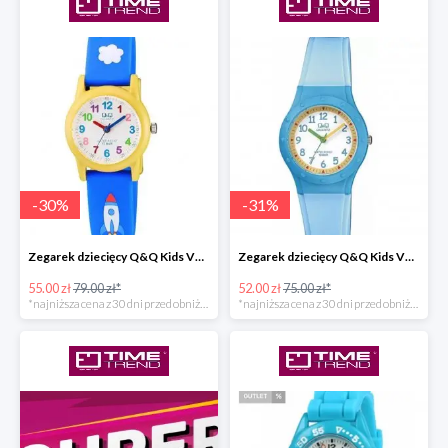
-
30
%
-
31
%
Zegarek dziecięcy Q&Q Kids VR99-003
Zegarek dziecięcy Q&Q Kids VR75-001
55.00 zł
79.00 zł*
52.00 zł
75.00 zł*
*najniższa cena z 30 dni przed obniżką
*najniższa cena z 30 dni przed obniżką