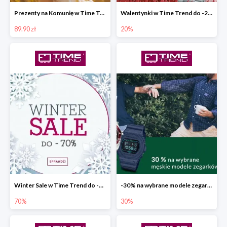
Prezenty na Komunię w Time Trend od 89,90 zł
Walentynki w Time Trend do -20%
89.90 zł
20%
Winter Sale w Time Trend do -70%
-30% na wybrane modele zegarków
70%
30%