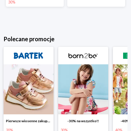
30%
Polecane promocje
Pierwsze wiosenne zakupy -20%
-30% na wszystko!!
-40% n
20%
30%
40%