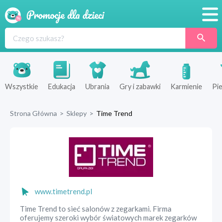
Promocje
Produkty
Sklepy
Wszystkie
Edukacja
Ubrania
Gry i zabawki
Karmienie
Pie
Blog
Strona Główna
>
Sklepy
>
Time Trend
Wyprawka
www.timetrend.pl
Time Trend to sieć salonów z zegarkami. Firma
oferujemy szeroki wybór światowych marek zegarków