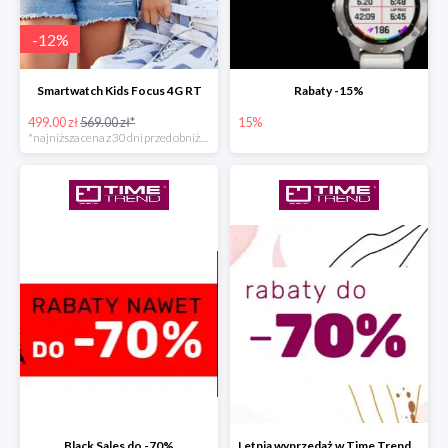
-
12
%
Smartwatch Kids Focus 4G RT
Rabaty -15%
499.00 zł
569.00 zł*
15%
*najniższa cena z 30 dni przed obniżką
Black Sales do -70%
Letnia wyprzedaż w Time Trend do -70%