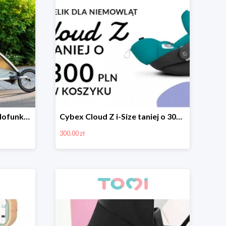
Thule Chariot Cross - wielofunkcyjna przyczepka sportowa
Cybex Cloud Z i-Size taniej o 300zł
300.00 zł