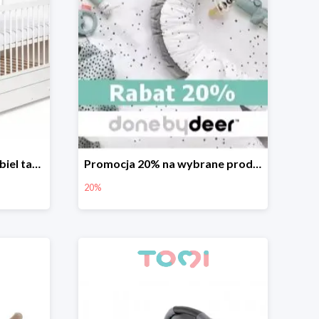
Klupś łóżeczko Kompakt biel tanie 15%
Promocja 20% na wybrane produkty Done by Deer
20%