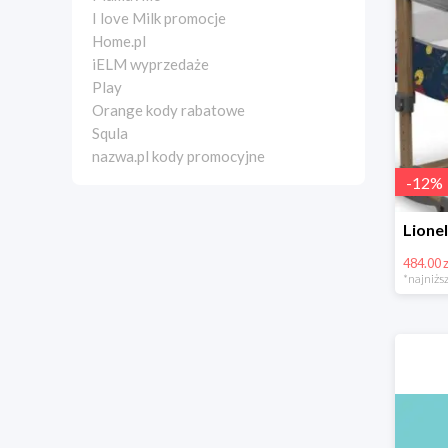
I love Milk promocje
Home.pl
iELM wyprzedaże
Play
Orange kody rabatowe
Squla
nazwa.pl kody promocyjne
-
12
%
484.00 z
*najniższ