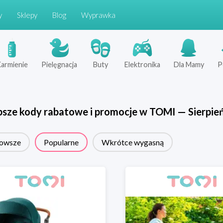
y
Sklepy
Blog
Wyprawka
armienie
Pielęgnacja
Buty
Elektronika
Dla Mamy
P
psze kody rabatowe i promocje w
TOMI
—
Sierpie
owsze
Popularne
Wkrótce wygasną