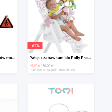
-
67
%
BeSafe zestaw do fotelików montowanych przodem do kierunku jazdy
Pałąk z zabawkami do Polly Progress -67%
49.90 zł
150.00 zł*
*najniższa cena z 30 dni przed obniżką