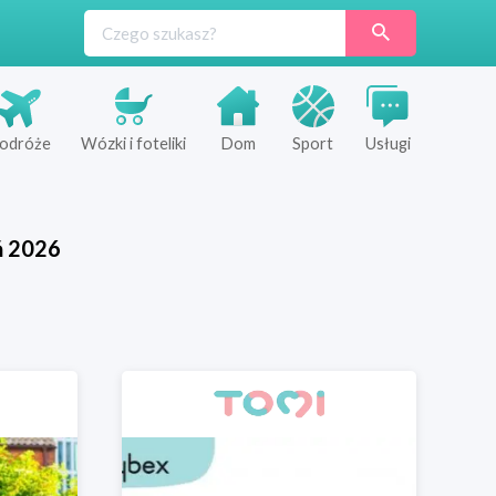
odróże
Wózki i foteliki
Dom
Sport
Usługi
ń
2026