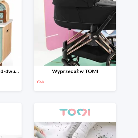
https://www.tomi.pl/janod-dwustronna-drewniana-kuchnia-z-pralka-2w1-z-dzwiekiem-swiatlem/
Wyprzedaż w TOMI
95%