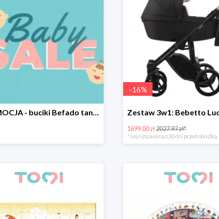
-
16
%
PROMOCJA - buciki Befado taniej o 20%
1699.00 zł
2027.97 zł*
*najniższa cena z 30 dni przed obniżką