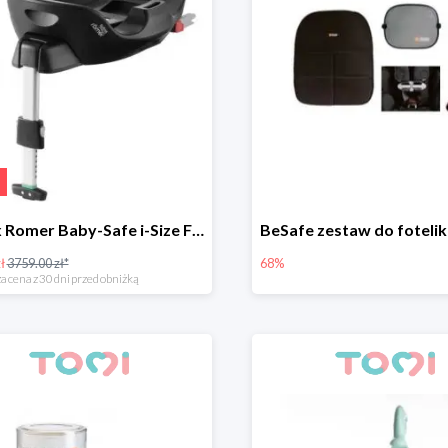
Britax Romer Baby-Safe i-Size Flex Base -82%
ł
3759.00 zł*
68%
a cena z 30 dni przed obniżką