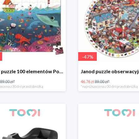
-
47
%
Janod puzzle 100 elementów Podwodny Świat -47%
89.00 zł*
46.76 zł
89.00 zł*
a cena z 30 dni przed obniżką
*najniższa cena z 30 dni przed obniżką