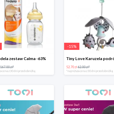
-
15
%
dela zestaw Calma -63%
167.00 zł*
52.70 zł
62.00 zł*
a cena z 30 dni przed obniżką
*najniższa cena z 30 dni przed obniżką