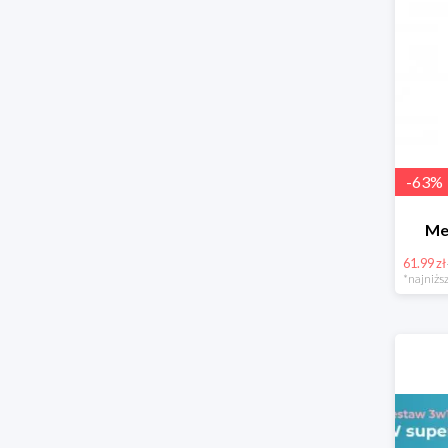
-
63
%
Me
61.99 zł
*najniższ