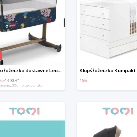
Lionelo łóżeczko dostawne Leonie Grey Stone -12%
ł
548.00 zł*
15%
a cena z 30 dni przed obniżką