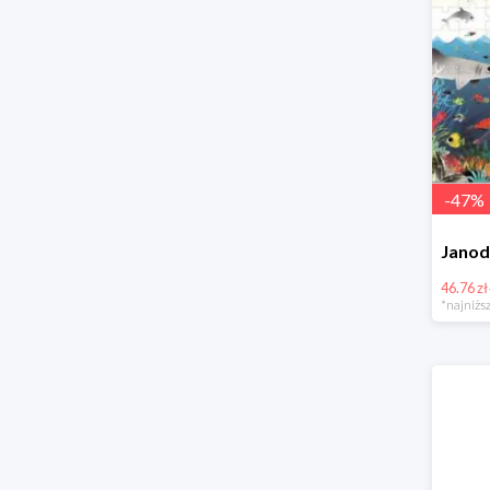
-
47
%
46.76 zł
*najniższ