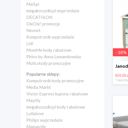
Mall.pl
megakoszulki.pl wyprzedaże
DECATHLON
OleOle! promocje
Neonet
Komputronik wyprzedaże
Lidl
MomMe kody rabatowe
-
18
%
Phlov by Anna Lewandowska
Multu kody promocyjne
Popularne sklepy:
859.00 z
*najniższ
Komputronik kody promocyjne
Media Markt
Vision Express kupony rabatowe
Maylily
megakoszulki.pl kody rabatowe
Lullalove
Philips wyprzedaże
Mamaville