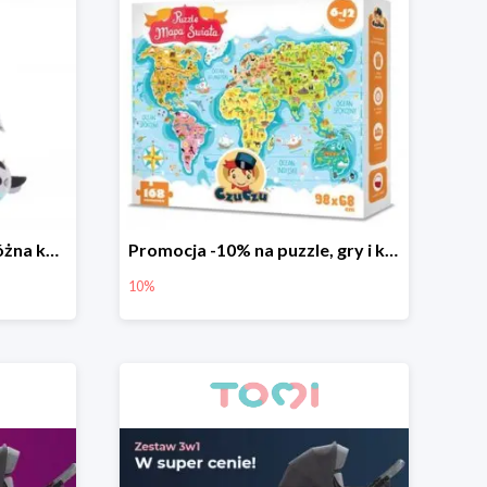
Tiny Love Karuzela podróżna kompaktowa Pack&Go
Promocja -10% na puzzle, gry i karty edukacyjne CzuCzu
10%