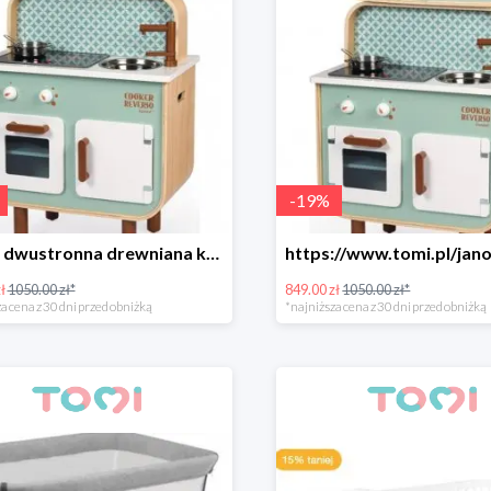
-
19
%
Janod dwustronna drewniana kuchnia z pralką 2w1
ł
1050.00 zł*
849.00 zł
1050.00 zł*
a cena z 30 dni przed obniżką
*najniższa cena z 30 dni przed obniżką