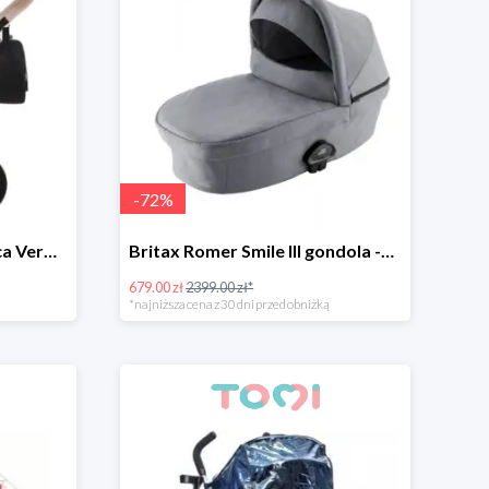
-
72
%
Zestaw 3w1: Bebetto Luca Vero + Avionaut Pixel taniej -15%
Britax Romer Smile III gondola -72%
679.00 zł
2399.00 zł*
*najniższa cena z 30 dni przed obniżką