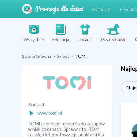
Promocje
Produkt
Wszystkie
Edukacja
Ubrania
Gry i zabawki
K
Strona Główna
>
Sklepy
>
TOMI
Najle
Najn
Kontakt:
www.tomi.pl
TOMI promocje to okazja do zakupów
w niskich cenach! Sprawdź to! TOMI
to sklep internetowy z produktami dla