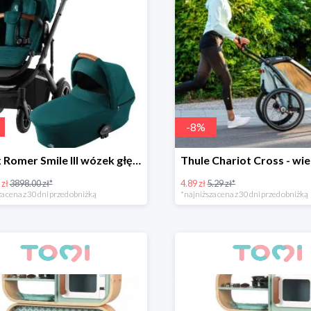
-
8
%
Britax Romer Smile III wózek głęboko-spacerowy
 zł
3898.00 zł*
4.89 zł
5.29 zł*
a cena z 30 dni przed obniżką
*najniższa cena z 30 dni przed obniżką