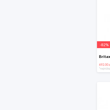
-
82
%
692.00 z
*najniższ