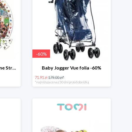
-
60
%
Janod puzzle obserwacyjne Straż pożarna -47%
Baby Jogger Vue folia -60%
71.91 zł
179.00 zł*
*najniższa cena z 30 dni przed obniżką