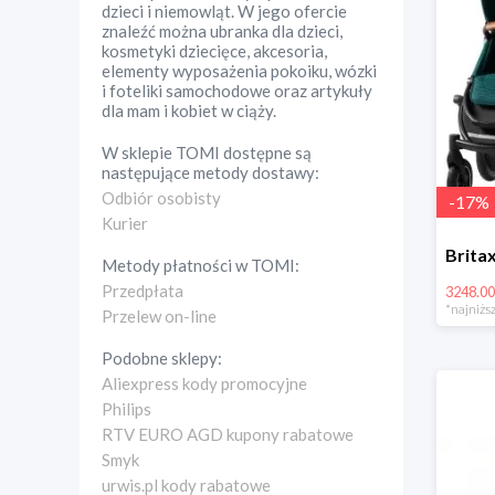
dzieci i niemowląt. W jego ofercie
znaleźć można ubranka dla dzieci,
kosmetyki dziecięce, akcesoria,
elementy wyposażenia pokoiku, wózki
i foteliki samochodowe oraz artykuły
dla mam i kobiet w ciąży.
W sklepie
TOMI
dostępne są
następujące metody dostawy:
Odbiór osobisty
-
17
%
Kurier
Metody płatności w
TOMI
:
Przedpłata
3248.00
*najniższ
Przelew on-line
Podobne sklepy:
Aliexpress kody promocyjne
Philips
RTV EURO AGD kupony rabatowe
Smyk
urwis.pl kody rabatowe