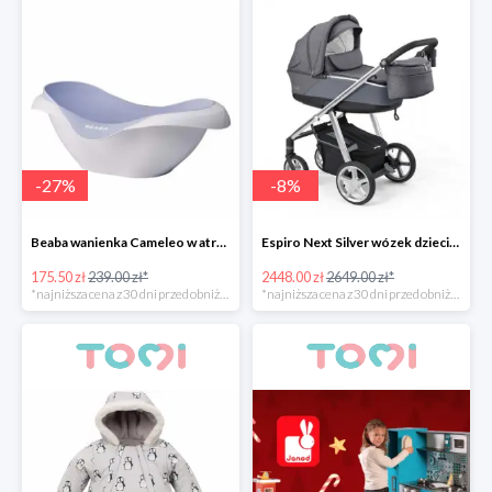
-
27
%
-
8
%
Beaba wanienka Cameleo w atrakcyjnej cenie
Espiro Next Silver wózek dziecięcy w super cenie
175.50 zł
239.00 zł*
2448.00 zł
2649.00 zł*
*najniższa cena z 30 dni przed obniżką
*najniższa cena z 30 dni przed obniżką