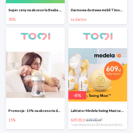
Super ceny na akcesoria Beaba do -30%
Darmowa dostawa mebli Timoore
30%
za darmo
-
8
%
Promocja -15% na akcesoria do karmienia Chicco
Laktator Medela Swing Maxi za 609zł
15%
609.00 zł
659.00 zł*
*najniższa cena z 30 dni przed obniżką