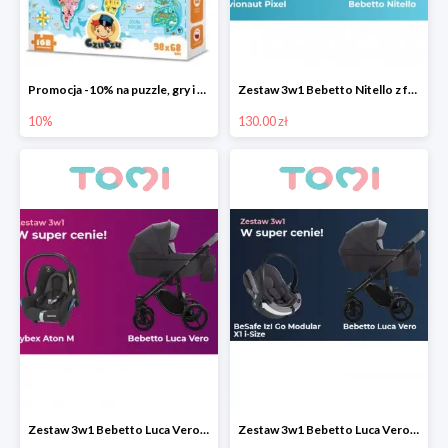
Promocja -10% na puzzle, gry i karty edukacyjne CzuCzu
Zestaw 3w1 Bebetto Nitello z fotelikiem samochodowym Avionaut Pixel taniej
10%
130.00 zł
Zestaw 3w1 Bebetto Luca Vero z fotelikiem samochodowym Cybex Aton M taniej o 200 pln
Zestaw 3w1 Bebetto Luca Vero z fotelikiem BeSafe izi Go Modular X1 i-Size taniej o 200 pln