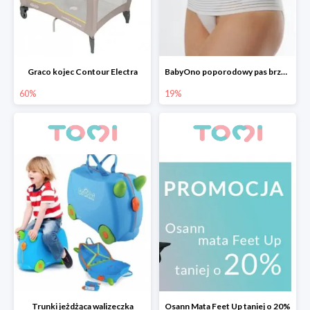
Graco kojec Contour Electra
BabyOno poporodowy pas brzuszny
60%
19%
Trunki jeżdżąca walizeczka
Osann Mata Feet Up taniej o 20%