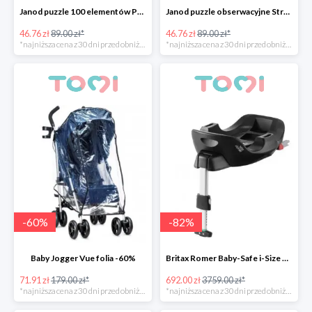
Janod puzzle 100 elementów Podwodny Świat -47%
Janod puzzle obserwacyjne Straż pożarna -47%
46.76 zł
89.00 zł*
46.76 zł
89.00 zł*
*najniższa cena z 30 dni przed obniżką
*najniższa cena z 30 dni przed obniżką
-
60
%
-
82
%
Baby Jogger Vue folia -60%
Britax Romer Baby-Safe i-Size Flex Base -82%
71.91 zł
179.00 zł*
692.00 zł
3759.00 zł*
*najniższa cena z 30 dni przed obniżką
*najniższa cena z 30 dni przed obniżką