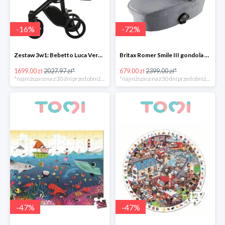
-
16
%
-
72
%
Zestaw 3w1: Bebetto Luca Vero + Avionaut Pixel taniej -15%
Britax Romer Smile III gondola -72%
1699.00 zł
2027.97 zł*
679.00 zł
2399.00 zł*
*najniższa cena z 30 dni przed obniżką
*najniższa cena z 30 dni przed obniżką
-
47
%
-
47
%