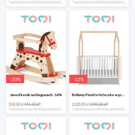
*najniższa cena z 30 dni przed obniżką
*najniższa cena z 30 dni przed obniżką
-
20
%
-
12
%
Janod konik na biegunach -14%
Bellamy Pinette łóżeczko w promocyjnej cenie
358.00 zł
445.53 zł*
1320.00 zł
1495.00 zł*
*najniższa cena z 30 dni przed obniżką
*najniższa cena z 30 dni przed obniżką