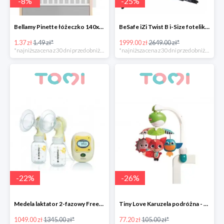
-
8
%
-
25
%
Bellamy Pinette łóżeczko 140x70
BeSafe iZi Twist B i-Size fotelik przekręcany 270°
1.37 zł
1.49 zł*
1999.00 zł
2649.00 zł*
*najniższa cena z 30 dni przed obniżką
*najniższa cena z 30 dni przed obniżką
-
22
%
-
26
%
Medela laktator 2-fazowy Freestyle -22%
Tiny Love Karuzela podróżna - Zabawa na łące -26%
1049.00 zł
1345.00 zł*
77.20 zł
105.00 zł*