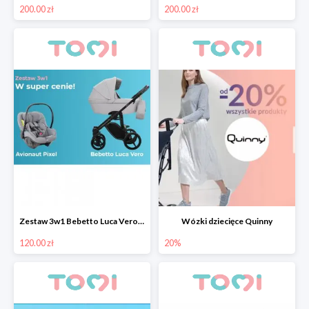
200.00 zł
200.00 zł
Zestaw 3w1 Bebetto Luca Vero z fotelikiem samochodowym Avionaut Pixel taniej o 130 pln
Wózki dziecięce Quinny
120.00 zł
20%