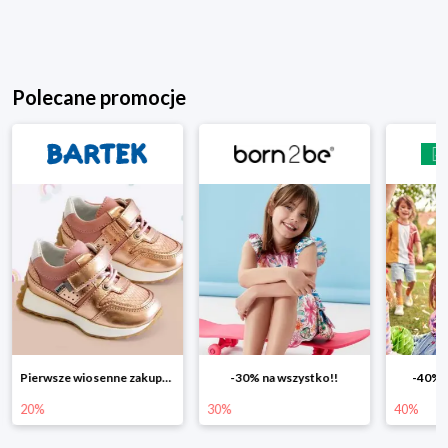
Polecane promocje
-30% na wszystko!!
-40% na drugą sztukę
Wiosenn
30%
40%
25%