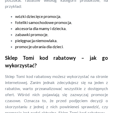
poszukać rabatów według kategorii produktów, na
przykład:
wózki dziecięce promocja
,
foteliki samochodowe promocja
,
akcesoria dla mamy i dziecka
,
zabawki promocje
,
pielęgnacja niemowlaka
,
promocje ubrania dla dzieci
.
Sklep Tomi kod rabatowy – jak go
wykorzystać?
Sklep Tomi kod rabatowy możesz wykorzystać na stronie
internetowej. Zanim jednak zdecydujesz się na jeden z
rabatów, warto przeanalizować wszystkie z dostępnych
ofert. Wśród nich pojawiają się zazwyczaj promocje
czasowe. Oznacza to, że przed podjęciem decyzji o
skorzystaniu z jednej z nich powinieneś sprawdzić, czy
promocja jest nadal aktualna. Sklep Tomi kod rabatowy –