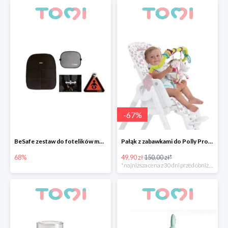
-
67
%
BeSafe zestaw do fotelików montowanych przodem do kierunku jazdy
Pałąk z zabawkami do Polly Progress -67%
68%
49.90 zł
150.00 zł*
*najniższa cena z 30 dni przed obniżką