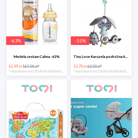
-
63
%
-
15
%
Medela zestaw Calma -63%
Tiny Love Karuzela podróżna kompaktowa Pack&Go
61.99 zł
167.00 zł*
52.70 zł
62.00 zł*
*najniższa cena z 30 dni przed obniżką
*najniższa cena z 30 dni przed obniżką