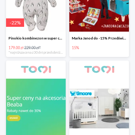
-
22
%
Pinokio kombinezon w super cenie
Marka Janod do -15% Przedświąteczna promocja.
179.00 zł
229.00 zł*
15%
*najniższa cena z 30 dni przed obniżką