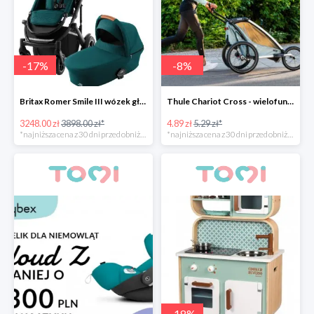
-
17
%
-
8
%
Britax Romer Smile III wózek głęboko-spacerowy
Thule Chariot Cross - wielofunkcyjna przyczepka sportowa
3248.00 zł
3898.00 zł*
4.89 zł
5.29 zł*
*najniższa cena z 30 dni przed obniżką
*najniższa cena z 30 dni przed obniżką
-
18
%