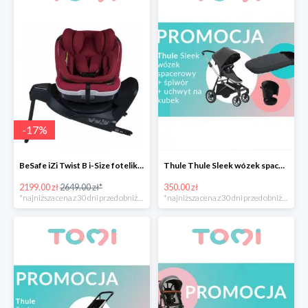
-
17
%
BeSafe iZi Twist B i-Size fotelik przekręcany -17%
Thule Thule Sleek wózek spacerowy + śpiwór + uchwyt na kubek -350zł
2199.00 zł
2649.00 zł*
350.00 zł
*najniższa cena z 30 dni przed obniżką
*najniższa cena z 30 dni przed obniżką