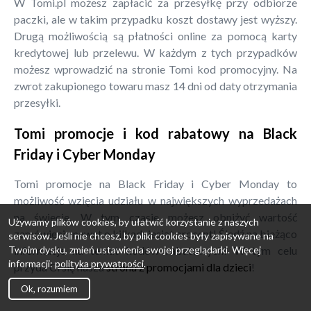
W Tomi.pl możesz zapłacić za przesyłkę przy odbiorze
paczki, ale w takim przypadku koszt dostawy jest wyższy.
Drugą możliwością są płatności online za pomocą karty
kredytowej lub przelewu. W każdym z tych przypadków
możesz wprowadzić na stronie Tomi kod promocyjny. Na
zwrot zakupionego towaru masz 14 dni od daty otrzymania
przesyłki.
Tomi promocje i kod rabatowy na Black
Friday i Cyber Monday
Tomi promocje na Black Friday i Cyber Monday to
możliwość wzięcia udziału w największych wyprzedażach
na świecie. W tym czasie możesz obniżyć wartość
Używamy plików cookies, by ułatwić korzystanie z naszych
zamówienia nawet o kilkadziesiąt procent! Śledź na bieżąco
serwisów. Jeśli nie chcesz, by pliki cookies były zapisywane na
Twoim dysku, zmień ustawienia swojej przeglądarki. Więcej
informacje na temat kodów rabatowych! W tym celu
informacji:
polityka prywatności
.
przyda Ci się nasza
strona z promocjami dla dzieci
!
Ok, rozumiem