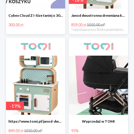
Cybex Cloud Z i-Size taniej o 300zł
Janod dwustronna drewniana kuchnia z pralką 2w1
300.00 zł
859.00 zł
1050.00 zł*
*najniższa cena z 30 dni przed obniżką
-
19
%
https://www.tomi.pl/janod-dwustronna-drewniana-kuchnia-z-pralka-2w1-z-dzwiekiem-swiatlem/
Wyprzedaż w TOMI
849.00 zł
1050.00 zł*
95%