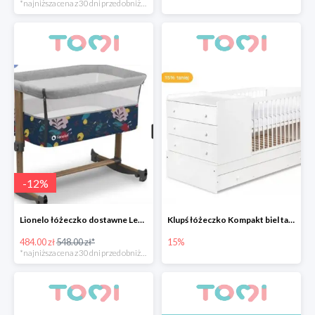
*najniższa cena z 30 dni przed obniżką
-
12
%
Lionelo łóżeczko dostawne Leonie Grey Stone -12%
Klupś łóżeczko Kompakt biel tanie 15%
484.00 zł
548.00 zł*
15%
*najniższa cena z 30 dni przed obniżką