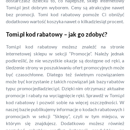
dostarczasz dziecku to, co najlepsze, sklep internetowy
Tomi.pl jest dobrym wyborem. Ceny są atrakcyjne nawet
bez promocji. Tomi kod rabatowy pomoże Ci obniżyć
dodatkowo wartość koszyka nawet o kilkadziesiąt procent.
Tomi.pl kod rabatowy – jak go zdobyć?
Tomi.pl kod rabatowy możesz znaleźć na stronie
internetowej sklepu w sekcji “Promocje”. Należy jednak
podkreślić, że nie wszystkie okazje są dostępne od ręki, a
śledzenie strony w poszukiwaniu ofert promocyjnych może
być czasochłonne. Dlatego też świetnym rozwiązaniem
może być korzystanie z takich rozwiązań jak bazy rabatów
typu: promocjedladzieci.pl. Dzięki nim otrzymasz aktualne
promocje i rabaty na wyciągnięcie ręki. Sprawdź w Tomi.pl
kod rabatowy i pozwól sobie na więcej oszczędności. W
naszej bazie publikujemy informacje o kodach rabatowych i
promocjach w sekcji “Sklepy”, czyli w tym miejscu, w
którym się znajdujesz. Dodatkowo możesz również