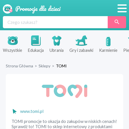
Promocje
Produkty
Sklepy
Wszystkie
Edukacja
Ubrania
Gry i zabawki
Karmienie
Pie
Blog
Strona Główna
>
Sklepy
>
TOMI
Wyprawka
www.tomi.pl
TOMI promocje to okazja do zakupów w niskich cenach!
Sprawdź to! TOMI to sklep internetowy z produktami