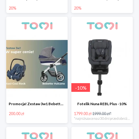
20%
20%
-
10
%
Promocja! Zestaw 3w1 Bebetto Vulcano z fotelikiem samochodowym taniej o 200zł
Fotelik Nuna REBL Plus -10%
200.00 zł
1799.00 zł
1999.00 zł*
*najniższa cena z 30 dni przed obniżką