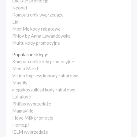
OleOle! promocje
Neonet
Komputronik wyprzedaże
Lidl
MomMe kody rabatowe
Phlov by Anna Lewandowska
Multu kody promocyjne
Popularne sklepy:
Komputronik kody promocyjne
Media Markt
Vision Express kupony rabatowe
Maylily
megakoszulki.pl kody rabatowe
Lullalove
Philips wyprzedaże
Mamaville
I love Milk promocje
Home.pl
iELM wyprzedaże