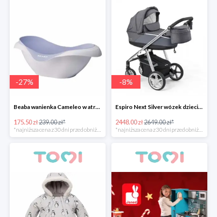
-
27
%
-
8
%
Beaba wanienka Cameleo w atrakcyjnej cenie
Espiro Next Silver wózek dziecięcy w super cenie
175.50 zł
239.00 zł*
2448.00 zł
2649.00 zł*
*najniższa cena z 30 dni przed obniżką
*najniższa cena z 30 dni przed obniżką