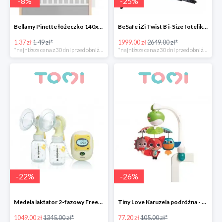
-
8
%
-
25
%
Bellamy Pinette łóżeczko 140x70
BeSafe iZi Twist B i-Size fotelik przekręcany 270°
1.37 zł
1.49 zł*
1999.00 zł
2649.00 zł*
*najniższa cena z 30 dni przed obniżką
*najniższa cena z 30 dni przed obniżką
-
22
%
-
26
%
Medela laktator 2-fazowy Freestyle -22%
Tiny Love Karuzela podróżna - Zabawa na łące -26%
1049.00 zł
1345.00 zł*
77.20 zł
105.00 zł*