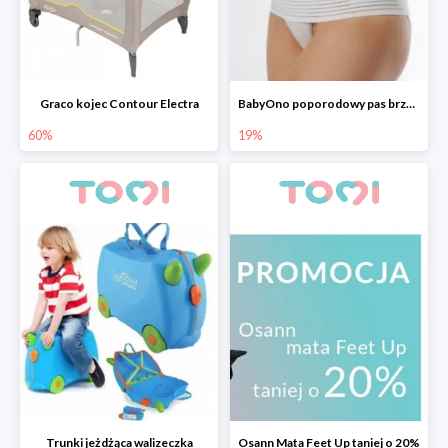
Graco kojec Contour Electra
BabyOno poporodowy pas brzuszny
60%
19%
Trunki jeżdżąca walizeczka
Osann Mata Feet Up taniej o 20%