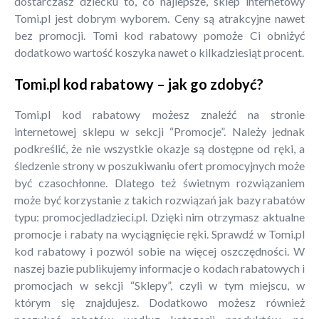
dostarczasz dziecku to, co najlepsze, sklep internetowy
Tomi.pl jest dobrym wyborem. Ceny są atrakcyjne nawet
bez promocji. Tomi kod rabatowy pomoże Ci obniżyć
dodatkowo wartość koszyka nawet o kilkadziesiąt procent.
Tomi.pl kod rabatowy – jak go zdobyć?
Tomi.pl kod rabatowy możesz znaleźć na stronie
internetowej sklepu w sekcji “Promocje”. Należy jednak
podkreślić, że nie wszystkie okazje są dostępne od ręki, a
śledzenie strony w poszukiwaniu ofert promocyjnych może
być czasochłonne. Dlatego też świetnym rozwiązaniem
może być korzystanie z takich rozwiązań jak bazy rabatów
typu: promocjedladzieci.pl. Dzięki nim otrzymasz aktualne
promocje i rabaty na wyciągnięcie ręki. Sprawdź w Tomi.pl
kod rabatowy i pozwól sobie na więcej oszczędności. W
naszej bazie publikujemy informacje o kodach rabatowych i
promocjach w sekcji “Sklepy”, czyli w tym miejscu, w
którym się znajdujesz. Dodatkowo możesz również