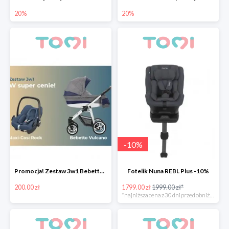
20%
20%
-
10
%
Promocja! Zestaw 3w1 Bebetto Vulcano z fotelikiem samochodowym taniej o 200zł
Fotelik Nuna REBL Plus -10%
200.00 zł
1799.00 zł
1999.00 zł*
*najniższa cena z 30 dni przed obniżką