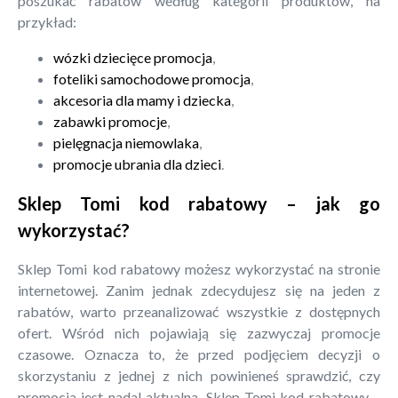
poszukać rabatów według kategorii produktów, na
przykład:
wózki dziecięce promocja
,
foteliki samochodowe promocja
,
akcesoria dla mamy i dziecka
,
zabawki promocje
,
pielęgnacja niemowlaka
,
promocje ubrania dla dzieci
.
Sklep Tomi kod rabatowy – jak go
wykorzystać?
Sklep Tomi kod rabatowy możesz wykorzystać na stronie
internetowej. Zanim jednak zdecydujesz się na jeden z
rabatów, warto przeanalizować wszystkie z dostępnych
ofert. Wśród nich pojawiają się zazwyczaj promocje
czasowe. Oznacza to, że przed podjęciem decyzji o
skorzystaniu z jednej z nich powinieneś sprawdzić, czy
promocja jest nadal aktualna. Sklep Tomi kod rabatowy –