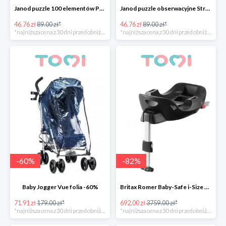
Janod puzzle 100 elementów Podwodny Świat -47%
Janod puzzle obserwacyjne Straż pożarna -47%
46.76 zł
89.00 zł*
46.76 zł
89.00 zł*
*najniższa cena z 30 dni przed obniżką
*najniższa cena z 30 dni przed obniżką
-
60
%
-
82
%
Baby Jogger Vue folia -60%
Britax Romer Baby-Safe i-Size Flex Base -82%
71.91 zł
179.00 zł*
692.00 zł
3759.00 zł*
*najniższa cena z 30 dni przed obniżką
*najniższa cena z 30 dni przed obniżką