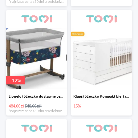
*najniższa cena z 30 dni przed obniżką
-
12
%
Lionelo łóżeczko dostawne Leonie Grey Stone -12%
Klupś łóżeczko Kompakt biel tanie 15%
484.00 zł
548.00 zł*
15%
*najniższa cena z 30 dni przed obniżką