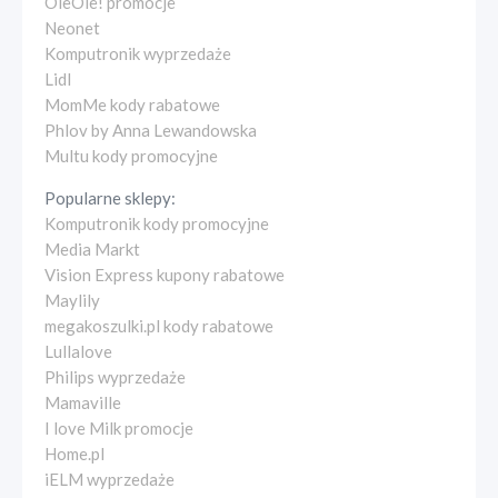
OleOle! promocje
Neonet
Komputronik wyprzedaże
Lidl
MomMe kody rabatowe
Phlov by Anna Lewandowska
Multu kody promocyjne
Popularne sklepy:
Komputronik kody promocyjne
Media Markt
Vision Express kupony rabatowe
Maylily
megakoszulki.pl kody rabatowe
Lullalove
Philips wyprzedaże
Mamaville
I love Milk promocje
Home.pl
iELM wyprzedaże