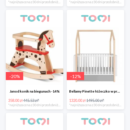
*najniższa cena z 30 dni przed obniżką
*najniższa cena z 30 dni przed obniżką
-
20
%
-
12
%
Janod konik na biegunach -14%
Bellamy Pinette łóżeczko w promocyjnej cenie
358.00 zł
445.53 zł*
1320.00 zł
1495.00 zł*
*najniższa cena z 30 dni przed obniżką
*najniższa cena z 30 dni przed obniżką