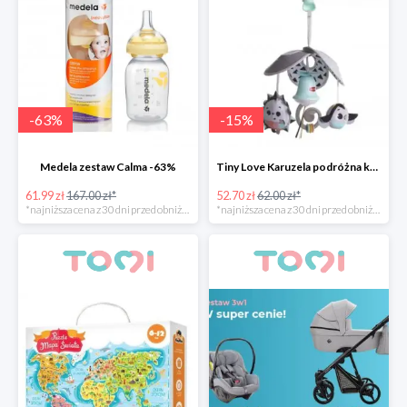
-
63
%
-
15
%
Medela zestaw Calma -63%
Tiny Love Karuzela podróżna kompaktowa Pack&Go
61.99 zł
167.00 zł*
52.70 zł
62.00 zł*
*najniższa cena z 30 dni przed obniżką
*najniższa cena z 30 dni przed obniżką