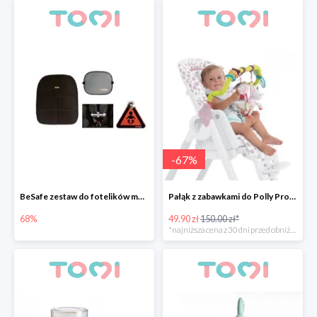
-
67
%
BeSafe zestaw do fotelików montowanych przodem do kierunku jazdy
Pałąk z zabawkami do Polly Progress -67%
68%
49.90 zł
150.00 zł*
*najniższa cena z 30 dni przed obniżką