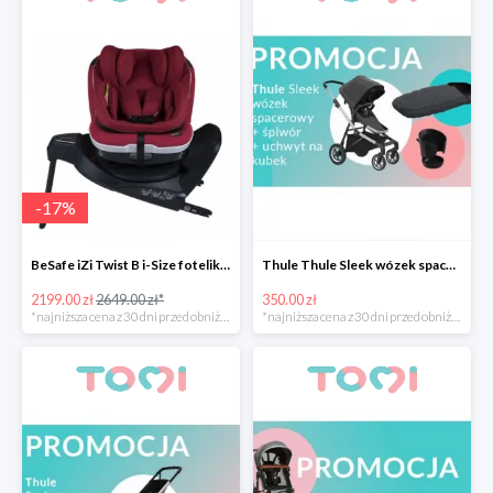
-
17
%
BeSafe iZi Twist B i-Size fotelik przekręcany -17%
Thule Thule Sleek wózek spacerowy + śpiwór + uchwyt na kubek -350zł
2199.00 zł
2649.00 zł*
350.00 zł
*najniższa cena z 30 dni przed obniżką
*najniższa cena z 30 dni przed obniżką