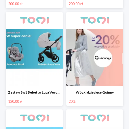
200.00 zł
200.00 zł
Zestaw 3w1 Bebetto Luca Vero z fotelikiem samochodowym Avionaut Pixel taniej o 130 pln
Wózki dziecięce Quinny
120.00 zł
20%