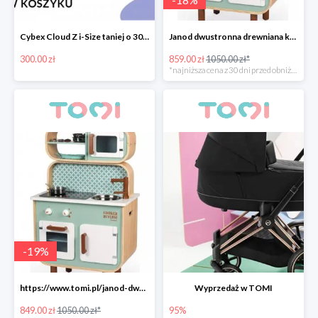
Cybex Cloud Z i-Size taniej o 300zł
Janod dwustronna drewniana kuchnia z pralką 2w1
300.00 zł
859.00 zł
1050.00 zł*
*najniższa cena z 30 dni przed obniżką
-
19
%
https://www.tomi.pl/janod-dwustronna-drewniana-kuchnia-z-pralka-2w1-z-dzwiekiem-swiatlem/
Wyprzedaż w TOMI
849.00 zł
1050.00 zł*
95%