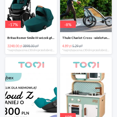
-
17
%
-
8
%
Britax Romer Smile III wózek głęboko-spacerowy
Thule Chariot Cross - wielofunkcyjna przyczepka sportowa
3248.00 zł
3898.00 zł*
4.89 zł
5.29 zł*
*najniższa cena z 30 dni przed obniżką
*najniższa cena z 30 dni przed obniżką
-
18
%