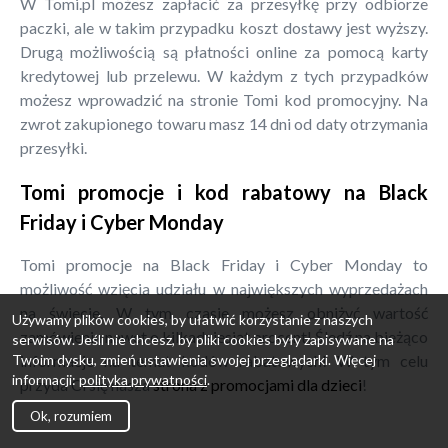
W Tomi.pl możesz zapłacić za przesyłkę przy odbiorze
paczki, ale w takim przypadku koszt dostawy jest wyższy.
Drugą możliwością są płatności online za pomocą karty
kredytowej lub przelewu. W każdym z tych przypadków
możesz wprowadzić na stronie Tomi kod promocyjny. Na
zwrot zakupionego towaru masz 14 dni od daty otrzymania
przesyłki.
Tomi promocje i kod rabatowy na Black
Friday i Cyber Monday
Tomi promocje na Black Friday i Cyber Monday to
możliwość wzięcia udziału w największych wyprzedażach
na świecie. W tym czasie możesz obniżyć wartość
Używamy plików cookies, by ułatwić korzystanie z naszych
zamówienia nawet o kilkadziesiąt procent! Śledź na bieżąco
serwisów. Jeśli nie chcesz, by pliki cookies były zapisywane na
Twoim dysku, zmień ustawienia swojej przeglądarki. Więcej
informacje na temat kodów rabatowych! W tym celu
informacji:
polityka prywatności
.
przyda Ci się nasza
strona z promocjami dla dzieci
!
Ok, rozumiem