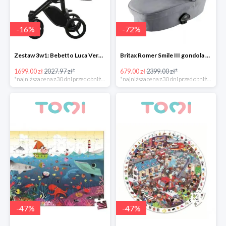
-
16
%
-
72
%
Zestaw 3w1: Bebetto Luca Vero + Avionaut Pixel taniej -15%
Britax Romer Smile III gondola -72%
1699.00 zł
2027.97 zł*
679.00 zł
2399.00 zł*
*najniższa cena z 30 dni przed obniżką
*najniższa cena z 30 dni przed obniżką
-
47
%
-
47
%