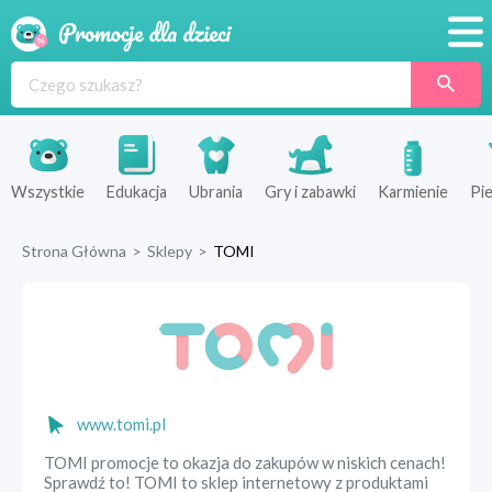
Promocje
Produkty
Sklepy
Wszystkie
Edukacja
Ubrania
Gry i zabawki
Karmienie
Pie
Blog
Strona Główna
>
Sklepy
>
TOMI
Wyprawka
www.tomi.pl
TOMI promocje to okazja do zakupów w niskich cenach!
Sprawdź to! TOMI to sklep internetowy z produktami