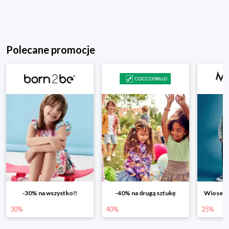
Polecane promocje
-30% na wszystko!!
-40% na drugą sztukę
Wiosenn
30%
40%
25%