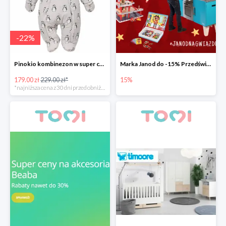
-
22
%
Pinokio kombinezon w super cenie
Marka Janod do -15% Przedświąteczna promocja.
179.00 zł
229.00 zł*
15%
*najniższa cena z 30 dni przed obniżką