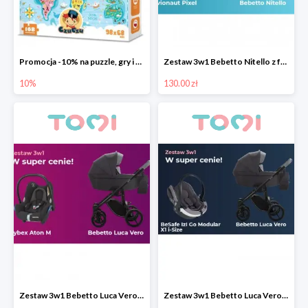
Promocja -10% na puzzle, gry i karty edukacyjne CzuCzu
Zestaw 3w1 Bebetto Nitello z fotelikiem samochodowym Avionaut Pixel taniej
10%
130.00 zł
Zestaw 3w1 Bebetto Luca Vero z fotelikiem samochodowym Cybex Aton M taniej o 200 pln
Zestaw 3w1 Bebetto Luca Vero z fotelikiem BeSafe izi Go Modular X1 i-Size taniej o 200 pln