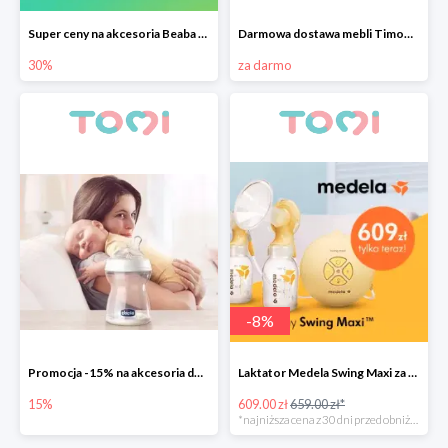
Super ceny na akcesoria Beaba do -30%
Darmowa dostawa mebli Timoore
30%
za darmo
-
8
%
Promocja -15% na akcesoria do karmienia Chicco
Laktator Medela Swing Maxi za 609zł
15%
609.00 zł
659.00 zł*
*najniższa cena z 30 dni przed obniżką