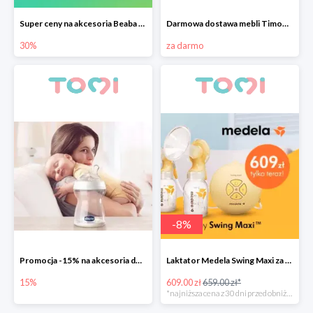
Super ceny na akcesoria Beaba do -30%
Darmowa dostawa mebli Timoore
30%
za darmo
-
8
%
Promocja -15% na akcesoria do karmienia Chicco
Laktator Medela Swing Maxi za 609zł
15%
609.00 zł
659.00 zł*
*najniższa cena z 30 dni przed obniżką