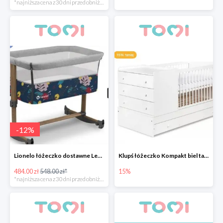
*najniższa cena z 30 dni przed obniżką
-
12
%
Lionelo łóżeczko dostawne Leonie Grey Stone -12%
Klupś łóżeczko Kompakt biel tanie 15%
484.00 zł
548.00 zł*
15%
*najniższa cena z 30 dni przed obniżką