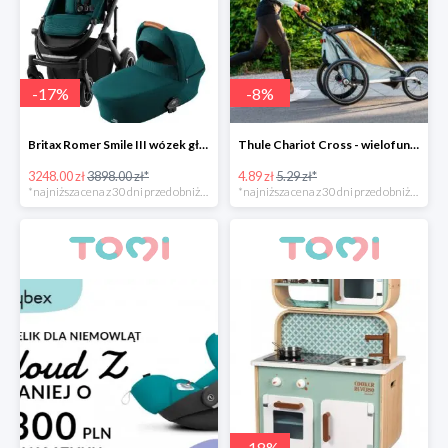
-
17
%
-
8
%
Britax Romer Smile III wózek głęboko-spacerowy
Thule Chariot Cross - wielofunkcyjna przyczepka sportowa
3248.00 zł
3898.00 zł*
4.89 zł
5.29 zł*
*najniższa cena z 30 dni przed obniżką
*najniższa cena z 30 dni przed obniżką
-
18
%