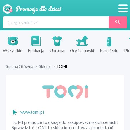
Promocje
Produkty
Sklepy
Wszystkie
Edukacja
Ubrania
Gry i zabawki
Karmienie
Pie
Blog
Strona Główna
>
Sklepy
>
TOMI
Wyprawka
www.tomi.pl
TOMI promocje to okazja do zakupów w niskich cenach!
Sprawdź to! TOMI to sklep internetowy z produktami