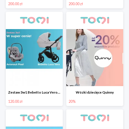
200.00 zł
200.00 zł
Zestaw 3w1 Bebetto Luca Vero z fotelikiem samochodowym Avionaut Pixel taniej o 130 pln
Wózki dziecięce Quinny
120.00 zł
20%