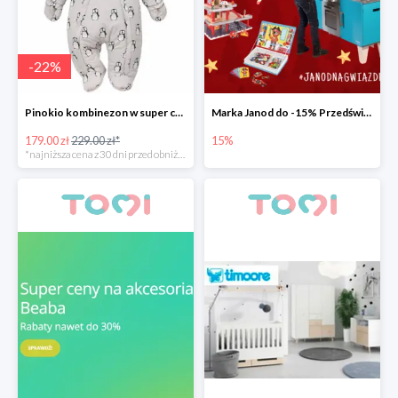
-
22
%
Pinokio kombinezon w super cenie
Marka Janod do -15% Przedświąteczna promocja.
179.00 zł
229.00 zł*
15%
*najniższa cena z 30 dni przed obniżką