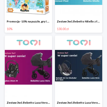
Promocja -10% na puzzle, gry i karty edukacyjne CzuCzu
Zestaw 3w1 Bebetto Nitello z fotelikiem samochodowym Avionaut Pixel taniej
10%
130.00 zł
Zestaw 3w1 Bebetto Luca Vero z fotelikiem samochodowym Cybex Aton M taniej o 200 pln
Zestaw 3w1 Bebetto Luca Vero z fotelikiem BeSafe izi Go Modular X1 i-Size taniej o 200 pln