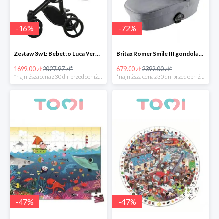
-
16
%
-
72
%
Zestaw 3w1: Bebetto Luca Vero + Avionaut Pixel taniej -15%
Britax Romer Smile III gondola -72%
1699.00 zł
2027.97 zł*
679.00 zł
2399.00 zł*
*najniższa cena z 30 dni przed obniżką
*najniższa cena z 30 dni przed obniżką
-
47
%
-
47
%