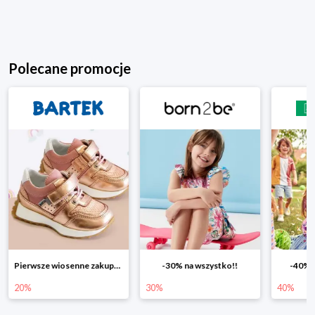
Polecane promocje
-30% na wszystko!!
-40% na drugą sztukę
Wiosenn
30%
40%
25%