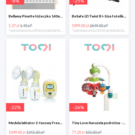
-
8
%
-
25
%
Bellamy Pinette łóżeczko 140x70
BeSafe iZi Twist B i-Size fotelik przekręcany 270°
1.37 zł
1.49 zł*
1999.00 zł
2649.00 zł*
*najniższa cena z 30 dni przed obniżką
*najniższa cena z 30 dni przed obniżką
-
22
%
-
26
%
Medela laktator 2-fazowy Freestyle -22%
Tiny Love Karuzela podróżna - Zabawa na łące -26%
1049.00 zł
1345.00 zł*
77.20 zł
105.00 zł*