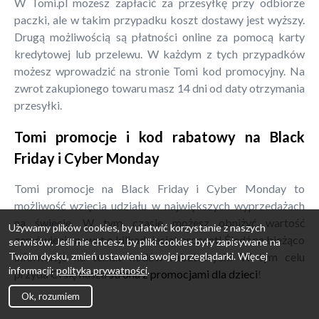
W Tomi.pl możesz zapłacić za przesyłkę przy odbiorze
paczki, ale w takim przypadku koszt dostawy jest wyższy.
Drugą możliwością są płatności online za pomocą karty
kredytowej lub przelewu. W każdym z tych przypadków
możesz wprowadzić na stronie Tomi kod promocyjny. Na
zwrot zakupionego towaru masz 14 dni od daty otrzymania
przesyłki.
Tomi promocje i kod rabatowy na Black
Friday i Cyber Monday
Tomi promocje na Black Friday i Cyber Monday to
możliwość wzięcia udziału w największych wyprzedażach
na świecie. W tym czasie możesz obniżyć wartość
Używamy plików cookies, by ułatwić korzystanie z naszych
zamówienia nawet o kilkadziesiąt procent! Śledź na bieżąco
serwisów. Jeśli nie chcesz, by pliki cookies były zapisywane na
Twoim dysku, zmień ustawienia swojej przeglądarki. Więcej
informacje na temat kodów rabatowych! W tym celu
informacji:
polityka prywatności
.
przyda Ci się nasza
strona z promocjami dla dzieci
!
Ok, rozumiem