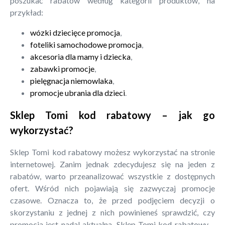
poszukać rabatów według kategorii produktów, na
przykład:
wózki dziecięce promocja
,
foteliki samochodowe promocja
,
akcesoria dla mamy i dziecka
,
zabawki promocje
,
pielęgnacja niemowlaka
,
promocje ubrania dla dzieci
.
Sklep Tomi kod rabatowy – jak go
wykorzystać?
Sklep Tomi kod rabatowy możesz wykorzystać na stronie
internetowej. Zanim jednak zdecydujesz się na jeden z
rabatów, warto przeanalizować wszystkie z dostępnych
ofert. Wśród nich pojawiają się zazwyczaj promocje
czasowe. Oznacza to, że przed podjęciem decyzji o
skorzystaniu z jednej z nich powinieneś sprawdzić, czy
promocja jest nadal aktualna. Sklep Tomi kod rabatowy –