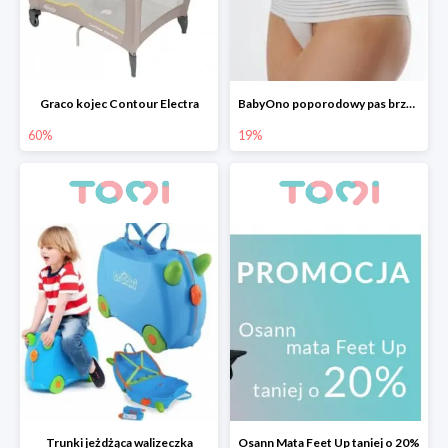
Graco kojec Contour Electra
BabyOno poporodowy pas brzuszny
60%
19%
Trunki jeżdżąca walizeczka
Osann Mata Feet Up taniej o 20%