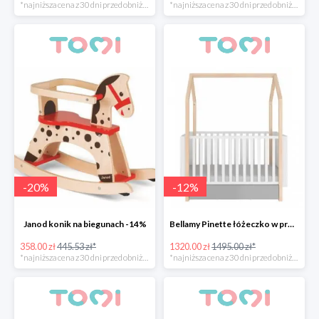
*najniższa cena z 30 dni przed obniżką
*najniższa cena z 30 dni przed obniżką
-
20
%
-
12
%
Janod konik na biegunach -14%
Bellamy Pinette łóżeczko w promocyjnej cenie
358.00 zł
445.53 zł*
1320.00 zł
1495.00 zł*
*najniższa cena z 30 dni przed obniżką
*najniższa cena z 30 dni przed obniżką