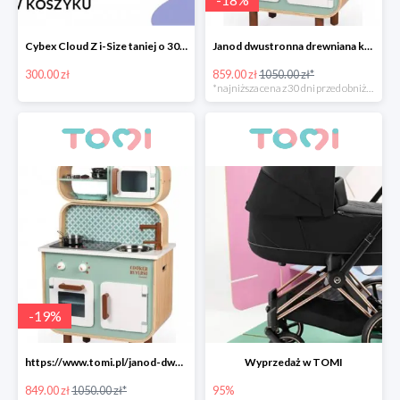
Cybex Cloud Z i-Size taniej o 300zł
Janod dwustronna drewniana kuchnia z pralką 2w1
300.00 zł
859.00 zł
1050.00 zł*
*najniższa cena z 30 dni przed obniżką
-
19
%
https://www.tomi.pl/janod-dwustronna-drewniana-kuchnia-z-pralka-2w1-z-dzwiekiem-swiatlem/
Wyprzedaż w TOMI
849.00 zł
1050.00 zł*
95%