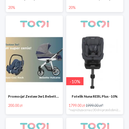
20%
20%
-
10
%
Promocja! Zestaw 3w1 Bebetto Vulcano z fotelikiem samochodowym taniej o 200zł
Fotelik Nuna REBL Plus -10%
200.00 zł
1799.00 zł
1999.00 zł*
*najniższa cena z 30 dni przed obniżką