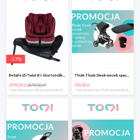
-
17
%
BeSafe iZi Twist B i-Size fotelik przekręcany -17%
Thule Thule Sleek wózek spacerowy + śpiwór + uchwyt na kubek -350zł
2199.00 zł
2649.00 zł*
350.00 zł
*najniższa cena z 30 dni przed obniżką
*najniższa cena z 30 dni przed obniżką