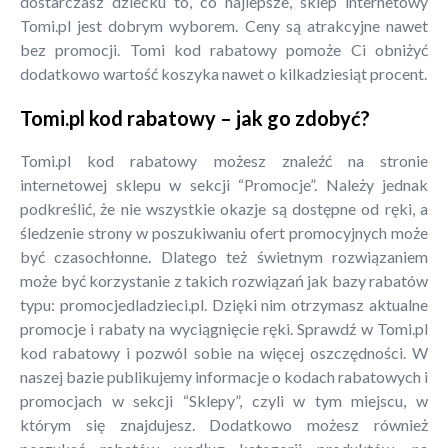
dostarczasz dziecku to, co najlepsze, sklep internetowy
Tomi.pl jest dobrym wyborem. Ceny są atrakcyjne nawet
bez promocji. Tomi kod rabatowy pomoże Ci obniżyć
dodatkowo wartość koszyka nawet o kilkadziesiąt procent.
Tomi.pl kod rabatowy – jak go zdobyć?
Tomi.pl kod rabatowy możesz znaleźć na stronie
internetowej sklepu w sekcji “Promocje”. Należy jednak
podkreślić, że nie wszystkie okazje są dostępne od ręki, a
śledzenie strony w poszukiwaniu ofert promocyjnych może
być czasochłonne. Dlatego też świetnym rozwiązaniem
może być korzystanie z takich rozwiązań jak bazy rabatów
typu: promocjedladzieci.pl. Dzięki nim otrzymasz aktualne
promocje i rabaty na wyciągnięcie ręki. Sprawdź w Tomi.pl
kod rabatowy i pozwól sobie na więcej oszczędności. W
naszej bazie publikujemy informacje o kodach rabatowych i
promocjach w sekcji “Sklepy”, czyli w tym miejscu, w
którym się znajdujesz. Dodatkowo możesz również