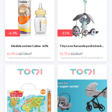
-
63
%
-
15
%
Medela zestaw Calma -63%
Tiny Love Karuzela podróżna kompaktowa Pack&Go
61.99 zł
167.00 zł*
52.70 zł
62.00 zł*
*najniższa cena z 30 dni przed obniżką
*najniższa cena z 30 dni przed obniżką