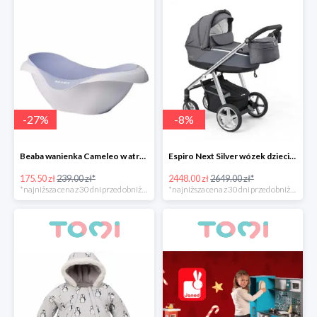
-
27
%
-
8
%
Beaba wanienka Cameleo w atrakcyjnej cenie
Espiro Next Silver wózek dziecięcy w super cenie
175.50 zł
239.00 zł*
2448.00 zł
2649.00 zł*
*najniższa cena z 30 dni przed obniżką
*najniższa cena z 30 dni przed obniżką