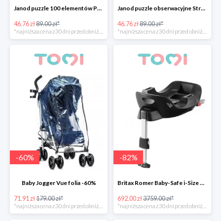
Janod puzzle 100 elementów Podwodny Świat -47%
Janod puzzle obserwacyjne Straż pożarna -47%
46.76 zł
89.00 zł*
46.76 zł
89.00 zł*
*najniższa cena z 30 dni przed obniżką
*najniższa cena z 30 dni przed obniżką
-
60
%
-
82
%
Baby Jogger Vue folia -60%
Britax Romer Baby-Safe i-Size Flex Base -82%
71.91 zł
179.00 zł*
692.00 zł
3759.00 zł*
*najniższa cena z 30 dni przed obniżką
*najniższa cena z 30 dni przed obniżką