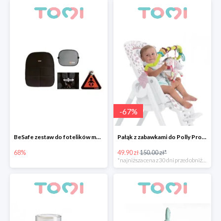
-
67
%
BeSafe zestaw do fotelików montowanych przodem do kierunku jazdy
Pałąk z zabawkami do Polly Progress -67%
68%
49.90 zł
150.00 zł*
*najniższa cena z 30 dni przed obniżką