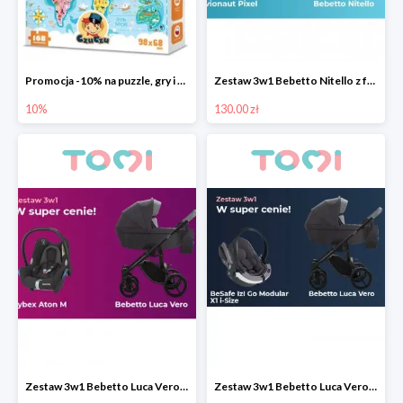
Promocja -10% na puzzle, gry i karty edukacyjne CzuCzu
Zestaw 3w1 Bebetto Nitello z fotelikiem samochodowym Avionaut Pixel taniej
10%
130.00 zł
Zestaw 3w1 Bebetto Luca Vero z fotelikiem samochodowym Cybex Aton M taniej o 200 pln
Zestaw 3w1 Bebetto Luca Vero z fotelikiem BeSafe izi Go Modular X1 i-Size taniej o 200 pln