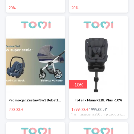
20%
20%
-
10
%
Promocja! Zestaw 3w1 Bebetto Vulcano z fotelikiem samochodowym taniej o 200zł
Fotelik Nuna REBL Plus -10%
200.00 zł
1799.00 zł
1999.00 zł*
*najniższa cena z 30 dni przed obniżką