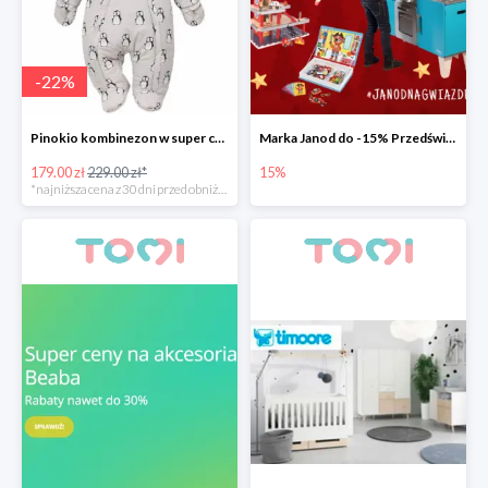
-
22
%
Pinokio kombinezon w super cenie
Marka Janod do -15% Przedświąteczna promocja.
179.00 zł
229.00 zł*
15%
*najniższa cena z 30 dni przed obniżką