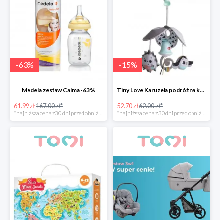
-
63
%
-
15
%
Medela zestaw Calma -63%
Tiny Love Karuzela podróżna kompaktowa Pack&Go
61.99 zł
167.00 zł*
52.70 zł
62.00 zł*
*najniższa cena z 30 dni przed obniżką
*najniższa cena z 30 dni przed obniżką