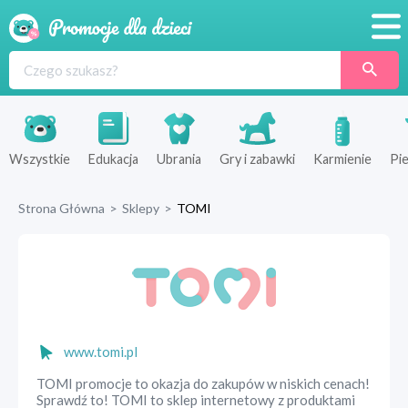
Promocje
Produkty
Sklepy
Wszystkie
Edukacja
Ubrania
Gry i zabawki
Karmienie
Pie
Blog
Strona Główna
>
Sklepy
>
TOMI
Wyprawka
www.tomi.pl
TOMI promocje to okazja do zakupów w niskich cenach!
Sprawdź to! TOMI to sklep internetowy z produktami