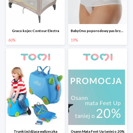
Graco kojec Contour Electra
BabyOno poporodowy pas brzuszny
60%
19%
Trunki jeżdżąca walizeczka
Osann Mata Feet Up taniej o 20%