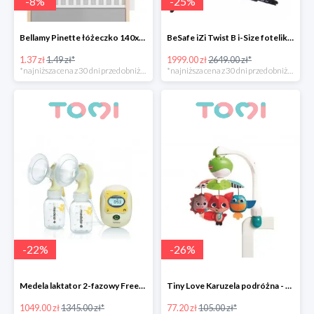
-
8
%
-
25
%
Bellamy Pinette łóżeczko 140x70
BeSafe iZi Twist B i-Size fotelik przekręcany 270°
1.37 zł
1.49 zł*
1999.00 zł
2649.00 zł*
*najniższa cena z 30 dni przed obniżką
*najniższa cena z 30 dni przed obniżką
-
22
%
-
26
%
Medela laktator 2-fazowy Freestyle -22%
Tiny Love Karuzela podróżna - Zabawa na łące -26%
1049.00 zł
1345.00 zł*
77.20 zł
105.00 zł*