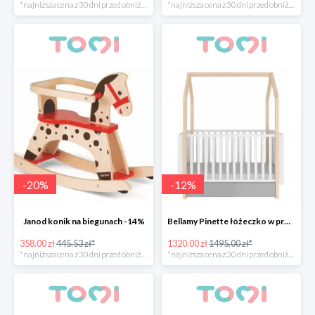
*najniższa cena z 30 dni przed obniżką
*najniższa cena z 30 dni przed obniżką
-
20
%
-
12
%
Janod konik na biegunach -14%
Bellamy Pinette łóżeczko w promocyjnej cenie
358.00 zł
445.53 zł*
1320.00 zł
1495.00 zł*
*najniższa cena z 30 dni przed obniżką
*najniższa cena z 30 dni przed obniżką