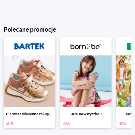
Polecane promocje
-30% na wszystko!!
-40% na drugą sztukę
Wiosenn
30%
40%
25%