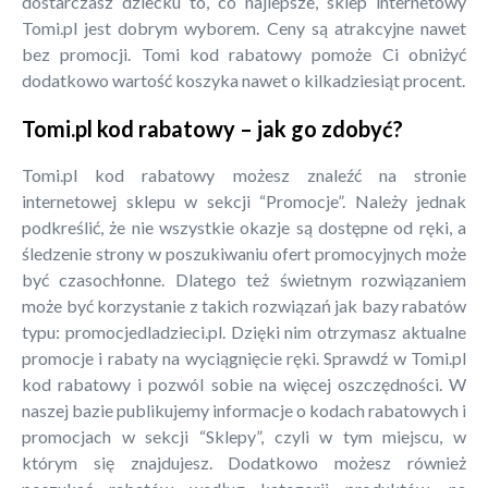
dostarczasz dziecku to, co najlepsze, sklep internetowy
Tomi.pl jest dobrym wyborem. Ceny są atrakcyjne nawet
bez promocji. Tomi kod rabatowy pomoże Ci obniżyć
dodatkowo wartość koszyka nawet o kilkadziesiąt procent.
Tomi.pl kod rabatowy – jak go zdobyć?
Tomi.pl kod rabatowy możesz znaleźć na stronie
internetowej sklepu w sekcji “Promocje”. Należy jednak
podkreślić, że nie wszystkie okazje są dostępne od ręki, a
śledzenie strony w poszukiwaniu ofert promocyjnych może
być czasochłonne. Dlatego też świetnym rozwiązaniem
może być korzystanie z takich rozwiązań jak bazy rabatów
typu: promocjedladzieci.pl. Dzięki nim otrzymasz aktualne
promocje i rabaty na wyciągnięcie ręki. Sprawdź w Tomi.pl
kod rabatowy i pozwól sobie na więcej oszczędności. W
naszej bazie publikujemy informacje o kodach rabatowych i
promocjach w sekcji “Sklepy”, czyli w tym miejscu, w
którym się znajdujesz. Dodatkowo możesz również