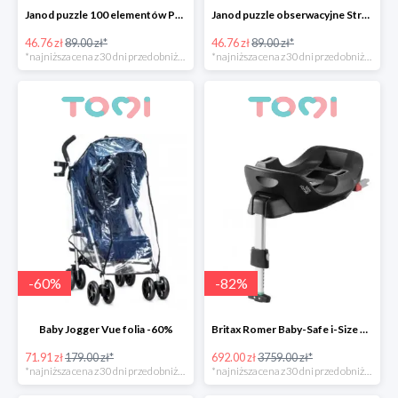
Janod puzzle 100 elementów Podwodny Świat -47%
Janod puzzle obserwacyjne Straż pożarna -47%
46.76 zł
89.00 zł*
46.76 zł
89.00 zł*
*najniższa cena z 30 dni przed obniżką
*najniższa cena z 30 dni przed obniżką
-
60
%
-
82
%
Baby Jogger Vue folia -60%
Britax Romer Baby-Safe i-Size Flex Base -82%
71.91 zł
179.00 zł*
692.00 zł
3759.00 zł*
*najniższa cena z 30 dni przed obniżką
*najniższa cena z 30 dni przed obniżką