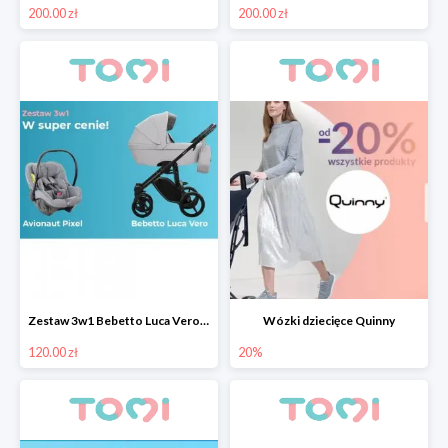
200.00 zł
200.00 zł
Zestaw 3w1 Bebetto Luca Vero z fotelikiem samochodowym Avionaut Pixel taniej o 130 pln
Wózki dziecięce Quinny
120.00 zł
20%