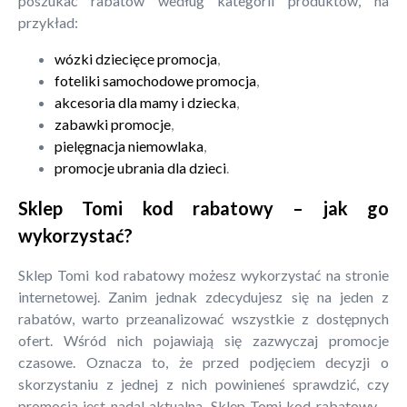
poszukać rabatów według kategorii produktów, na
przykład:
wózki dziecięce promocja
,
foteliki samochodowe promocja
,
akcesoria dla mamy i dziecka
,
zabawki promocje
,
pielęgnacja niemowlaka
,
promocje ubrania dla dzieci
.
Sklep Tomi kod rabatowy – jak go
wykorzystać?
Sklep Tomi kod rabatowy możesz wykorzystać na stronie
internetowej. Zanim jednak zdecydujesz się na jeden z
rabatów, warto przeanalizować wszystkie z dostępnych
ofert. Wśród nich pojawiają się zazwyczaj promocje
czasowe. Oznacza to, że przed podjęciem decyzji o
skorzystaniu z jednej z nich powinieneś sprawdzić, czy
promocja jest nadal aktualna. Sklep Tomi kod rabatowy –