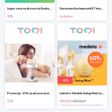
Super ceny na akcesoria Beaba do -30%
Darmowa dostawa mebli Timoore
30%
za darmo
-
8
%
Promocja -15% na akcesoria do karmienia Chicco
Laktator Medela Swing Maxi za 609zł
15%
609.00 zł
659.00 zł*
*najniższa cena z 30 dni przed obniżką