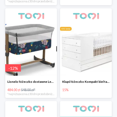
*najniższa cena z 30 dni przed obniżką
-
12
%
Lionelo łóżeczko dostawne Leonie Grey Stone -12%
Klupś łóżeczko Kompakt biel tanie 15%
484.00 zł
548.00 zł*
15%
*najniższa cena z 30 dni przed obniżką