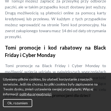
W Tomi.pl możesz zapłacić za przesyłkę przy odbiorze
paczki, ale w takim przypadku koszt dostawy jest wyższy.
Drugą możliwością są płatności online za pomocą karty
kredytowej lub przelewu. W każdym z tych przypadków
możesz wprowadzić na stronie Tomi kod promocyjny. Na
zwrot zakupionego towaru masz 14 dni od daty otrzymania
przesyłki.
Tomi promocje i kod rabatowy na Black
Friday i Cyber Monday
Tomi promocje na Black Friday i Cyber Monday to
możliwość wzięcia udziału w największych wyprzedażach
na świecie. W tym czasie możesz obniżyć wartość
Używamy plików cookies, by ułatwić korzystanie z naszych
zamówienia nawet o kilkadziesiąt procent! Śledź na bieżąco
serwisów. Jeśli nie chcesz, by pliki cookies były zapisywane na
Twoim dysku, zmień ustawienia swojej przeglądarki. Więcej
informacje na temat kodów rabatowych! W tym celu
informacji:
polityka prywatności
.
przyda Ci się nasza
strona z promocjami dla dzieci
!
Ok, rozumiem