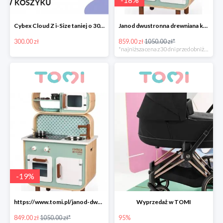
Cybex Cloud Z i-Size taniej o 300zł
Janod dwustronna drewniana kuchnia z pralką 2w1
300.00 zł
859.00 zł
1050.00 zł*
*najniższa cena z 30 dni przed obniżką
-
19
%
https://www.tomi.pl/janod-dwustronna-drewniana-kuchnia-z-pralka-2w1-z-dzwiekiem-swiatlem/
Wyprzedaż w TOMI
849.00 zł
1050.00 zł*
95%