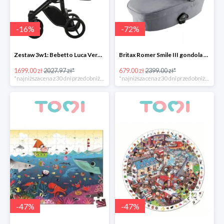
-
16
%
-
72
%
Zestaw 3w1: Bebetto Luca Vero + Avionaut Pixel taniej -15%
Britax Romer Smile III gondola -72%
1699.00 zł
2027.97 zł*
679.00 zł
2399.00 zł*
*najniższa cena z 30 dni przed obniżką
*najniższa cena z 30 dni przed obniżką
-
47
%
-
47
%