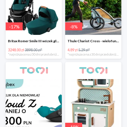
-
17
%
-
8
%
Britax Romer Smile III wózek głęboko-spacerowy
Thule Chariot Cross - wielofunkcyjna przyczepka sportowa
3248.00 zł
3898.00 zł*
4.89 zł
5.29 zł*
*najniższa cena z 30 dni przed obniżką
*najniższa cena z 30 dni przed obniżką
-
18
%