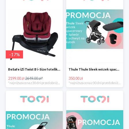
-
17
%
BeSafe iZi Twist B i-Size fotelik przekręcany -17%
Thule Thule Sleek wózek spacerowy + śpiwór + uchwyt na kubek -350zł
2199.00 zł
2649.00 zł*
350.00 zł
*najniższa cena z 30 dni przed obniżką
*najniższa cena z 30 dni przed obniżką