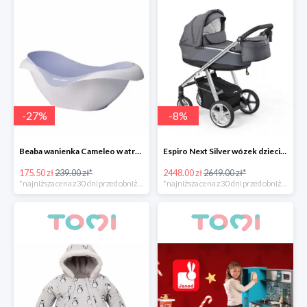
-
27
%
-
8
%
Beaba wanienka Cameleo w atrakcyjnej cenie
Espiro Next Silver wózek dziecięcy w super cenie
175.50 zł
239.00 zł*
2448.00 zł
2649.00 zł*
*najniższa cena z 30 dni przed obniżką
*najniższa cena z 30 dni przed obniżką