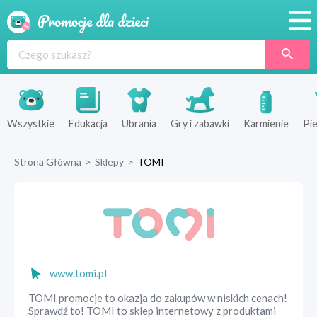
Promocje
Produkty
Sklepy
Wszystkie
Edukacja
Ubrania
Gry i zabawki
Karmienie
Pie
Blog
Strona Główna
>
Sklepy
>
TOMI
Wyprawka
www.tomi.pl
TOMI promocje to okazja do zakupów w niskich cenach!
Sprawdź to! TOMI to sklep internetowy z produktami