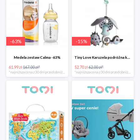
-
63
%
-
15
%
Medela zestaw Calma -63%
Tiny Love Karuzela podróżna kompaktowa Pack&Go
61.99 zł
167.00 zł*
52.70 zł
62.00 zł*
*najniższa cena z 30 dni przed obniżką
*najniższa cena z 30 dni przed obniżką