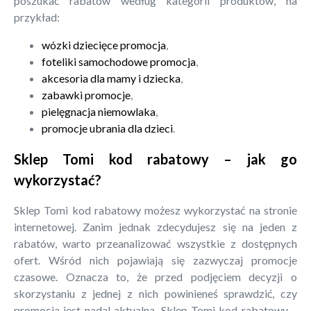
poszukać rabatów według kategorii produktów, na
przykład:
wózki dziecięce promocja
,
foteliki samochodowe promocja
,
akcesoria dla mamy i dziecka
,
zabawki promocje
,
pielęgnacja niemowlaka
,
promocje ubrania dla dzieci
.
Sklep Tomi kod rabatowy – jak go
wykorzystać?
Sklep Tomi kod rabatowy możesz wykorzystać na stronie
internetowej. Zanim jednak zdecydujesz się na jeden z
rabatów, warto przeanalizować wszystkie z dostępnych
ofert. Wśród nich pojawiają się zazwyczaj promocje
czasowe. Oznacza to, że przed podjęciem decyzji o
skorzystaniu z jednej z nich powinieneś sprawdzić, czy
promocja jest nadal aktualna. Sklep Tomi kod rabatowy –