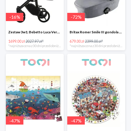
-
16
%
-
72
%
Zestaw 3w1: Bebetto Luca Vero + Avionaut Pixel taniej -15%
Britax Romer Smile III gondola -72%
1699.00 zł
2027.97 zł*
679.00 zł
2399.00 zł*
*najniższa cena z 30 dni przed obniżką
*najniższa cena z 30 dni przed obniżką
-
47
%
-
47
%