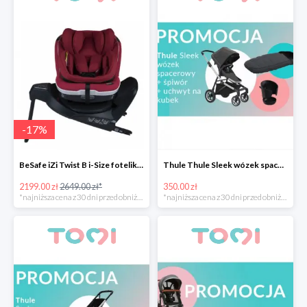
-
17
%
BeSafe iZi Twist B i-Size fotelik przekręcany -17%
Thule Thule Sleek wózek spacerowy + śpiwór + uchwyt na kubek -350zł
2199.00 zł
2649.00 zł*
350.00 zł
*najniższa cena z 30 dni przed obniżką
*najniższa cena z 30 dni przed obniżką