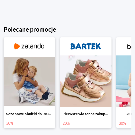
Polecane promocje
Pierwsze wiosenne zakupy -20%
-30% na wszystko!!
-40% n
20%
30%
40%