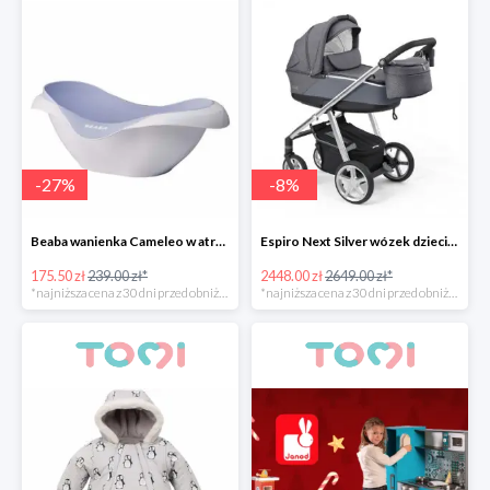
-
27
%
-
8
%
Beaba wanienka Cameleo w atrakcyjnej cenie
Espiro Next Silver wózek dziecięcy w super cenie
175.50 zł
239.00 zł*
2448.00 zł
2649.00 zł*
*najniższa cena z 30 dni przed obniżką
*najniższa cena z 30 dni przed obniżką