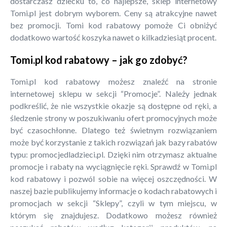
dostarczasz dziecku to, co najlepsze, sklep internetowy
Tomi.pl jest dobrym wyborem. Ceny są atrakcyjne nawet
bez promocji. Tomi kod rabatowy pomoże Ci obniżyć
dodatkowo wartość koszyka nawet o kilkadziesiąt procent.
Tomi.pl kod rabatowy – jak go zdobyć?
Tomi.pl kod rabatowy możesz znaleźć na stronie
internetowej sklepu w sekcji “Promocje”. Należy jednak
podkreślić, że nie wszystkie okazje są dostępne od ręki, a
śledzenie strony w poszukiwaniu ofert promocyjnych może
być czasochłonne. Dlatego też świetnym rozwiązaniem
może być korzystanie z takich rozwiązań jak bazy rabatów
typu: promocjedladzieci.pl. Dzięki nim otrzymasz aktualne
promocje i rabaty na wyciągnięcie ręki. Sprawdź w Tomi.pl
kod rabatowy i pozwól sobie na więcej oszczędności. W
naszej bazie publikujemy informacje o kodach rabatowych i
promocjach w sekcji “Sklepy”, czyli w tym miejscu, w
którym się znajdujesz. Dodatkowo możesz również