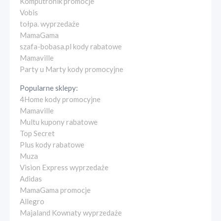
Komputronik promocje
Vobis
tołpa. wyprzedaże
MamaGama
szafa-bobasa.pl kody rabatowe
Mamaville
Party u Marty kody promocyjne
Popularne sklepy:
4Home kody promocyjne
Mamaville
Multu kupony rabatowe
Top Secret
Plus kody rabatowe
Muza
Vision Express wyprzedaże
Adidas
MamaGama promocje
Allegro
Majaland Kownaty wyprzedaże