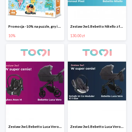
Promocja -10% na puzzle, gry i karty edukacyjne CzuCzu
Zestaw 3w1 Bebetto Nitello z fotelikiem samochodowym Avionaut Pixel taniej
10%
130.00 zł
Zestaw 3w1 Bebetto Luca Vero z fotelikiem samochodowym Cybex Aton M taniej o 200 pln
Zestaw 3w1 Bebetto Luca Vero z fotelikiem BeSafe izi Go Modular X1 i-Size taniej o 200 pln