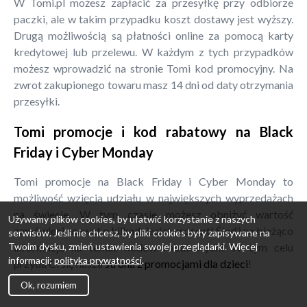
W Tomi.pl możesz zapłacić za przesyłkę przy odbiorze
paczki, ale w takim przypadku koszt dostawy jest wyższy.
Drugą możliwością są płatności online za pomocą karty
kredytowej lub przelewu. W każdym z tych przypadków
możesz wprowadzić na stronie Tomi kod promocyjny. Na
zwrot zakupionego towaru masz 14 dni od daty otrzymania
przesyłki.
Tomi promocje i kod rabatowy na Black
Friday i Cyber Monday
Tomi promocje na Black Friday i Cyber Monday to
możliwość wzięcia udziału w największych wyprzedażach
na świecie. W tym czasie możesz obniżyć wartość
Używamy plików cookies, by ułatwić korzystanie z naszych
zamówienia nawet o kilkadziesiąt procent! Śledź na bieżąco
serwisów. Jeśli nie chcesz, by pliki cookies były zapisywane na
Twoim dysku, zmień ustawienia swojej przeglądarki. Więcej
informacje na temat kodów rabatowych! W tym celu
informacji:
polityka prywatności
.
przyda Ci się nasza
strona z promocjami dla dzieci
!
Ok, rozumiem