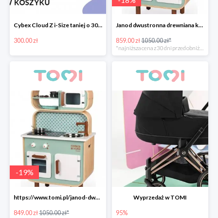
Cybex Cloud Z i-Size taniej o 300zł
Janod dwustronna drewniana kuchnia z pralką 2w1
300.00 zł
859.00 zł
1050.00 zł*
*najniższa cena z 30 dni przed obniżką
-
19
%
https://www.tomi.pl/janod-dwustronna-drewniana-kuchnia-z-pralka-2w1-z-dzwiekiem-swiatlem/
Wyprzedaż w TOMI
849.00 zł
1050.00 zł*
95%