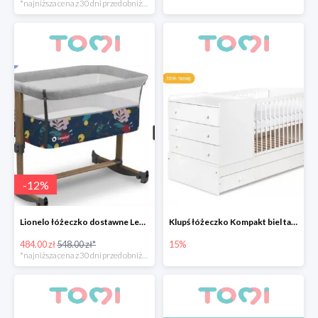
*najniższa cena z 30 dni przed obniżką
-
12
%
Lionelo łóżeczko dostawne Leonie Grey Stone -12%
Klupś łóżeczko Kompakt biel tanie 15%
484.00 zł
548.00 zł*
15%
*najniższa cena z 30 dni przed obniżką