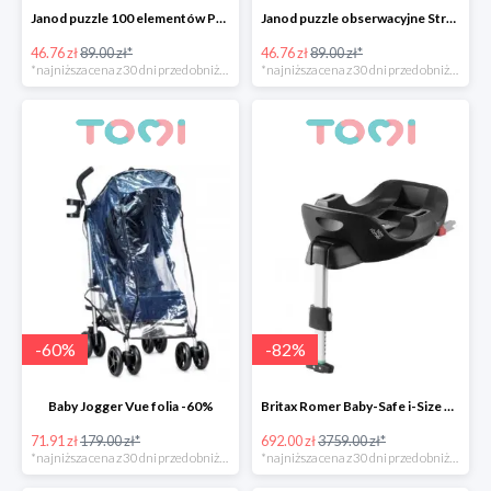
Janod puzzle 100 elementów Podwodny Świat -47%
Janod puzzle obserwacyjne Straż pożarna -47%
46.76 zł
89.00 zł*
46.76 zł
89.00 zł*
*najniższa cena z 30 dni przed obniżką
*najniższa cena z 30 dni przed obniżką
-
60
%
-
82
%
Baby Jogger Vue folia -60%
Britax Romer Baby-Safe i-Size Flex Base -82%
71.91 zł
179.00 zł*
692.00 zł
3759.00 zł*
*najniższa cena z 30 dni przed obniżką
*najniższa cena z 30 dni przed obniżką