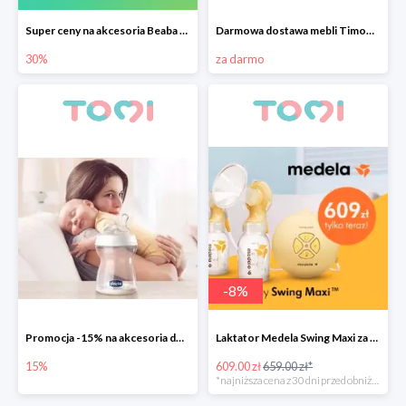
Super ceny na akcesoria Beaba do -30%
Darmowa dostawa mebli Timoore
30%
za darmo
-
8
%
Promocja -15% na akcesoria do karmienia Chicco
Laktator Medela Swing Maxi za 609zł
15%
609.00 zł
659.00 zł*
*najniższa cena z 30 dni przed obniżką