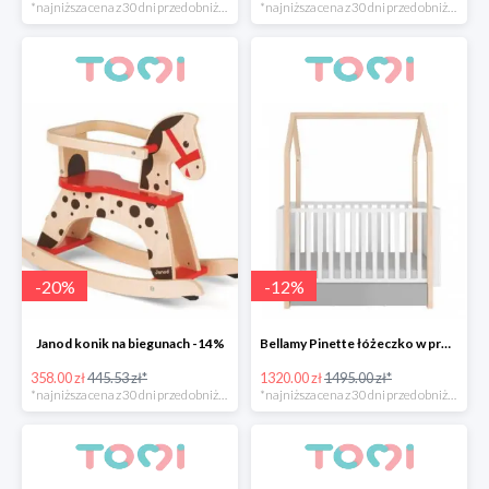
*najniższa cena z 30 dni przed obniżką
*najniższa cena z 30 dni przed obniżką
-
20
%
-
12
%
Janod konik na biegunach -14%
Bellamy Pinette łóżeczko w promocyjnej cenie
358.00 zł
445.53 zł*
1320.00 zł
1495.00 zł*
*najniższa cena z 30 dni przed obniżką
*najniższa cena z 30 dni przed obniżką