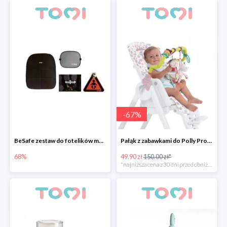
-
67
%
BeSafe zestaw do fotelików montowanych przodem do kierunku jazdy
Pałąk z zabawkami do Polly Progress -67%
68%
49.90 zł
150.00 zł*
*najniższa cena z 30 dni przed obniżką