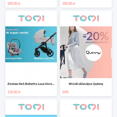
200.00 zł
200.00 zł
Zestaw 3w1 Bebetto Luca Vero z fotelikiem samochodowym Avionaut Pixel taniej o 130 pln
Wózki dziecięce Quinny
120.00 zł
20%