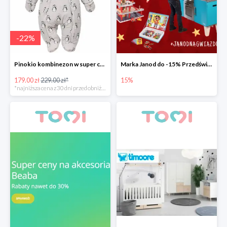
-
22
%
Pinokio kombinezon w super cenie
Marka Janod do -15% Przedświąteczna promocja.
179.00 zł
229.00 zł*
15%
*najniższa cena z 30 dni przed obniżką