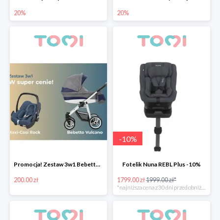
20%
20%
-
10
%
Promocja! Zestaw 3w1 Bebetto Vulcano z fotelikiem samochodowym taniej o 200zł
Fotelik Nuna REBL Plus -10%
200.00 zł
1799.00 zł
1999.00 zł*
*najniższa cena z 30 dni przed obniżką