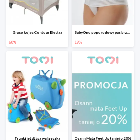
Graco kojec Contour Electra
BabyOno poporodowy pas brzuszny
60%
19%
Trunki jeżdżąca walizeczka
Osann Mata Feet Up taniej o 20%