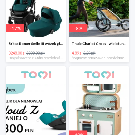
-
17
%
-
8
%
Britax Romer Smile III wózek głęboko-spacerowy
Thule Chariot Cross - wielofunkcyjna przyczepka sportowa
3248.00 zł
3898.00 zł*
4.89 zł
5.29 zł*
*najniższa cena z 30 dni przed obniżką
*najniższa cena z 30 dni przed obniżką
-
18
%