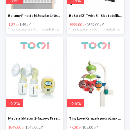
-
8
%
-
25
%
Bellamy Pinette łóżeczko 140x70
BeSafe iZi Twist B i-Size fotelik przekręcany 270°
1.37 zł
1.49 zł*
1999.00 zł
2649.00 zł*
*najniższa cena z 30 dni przed obniżką
*najniższa cena z 30 dni przed obniżką
-
22
%
-
26
%
Medela laktator 2-fazowy Freestyle -22%
Tiny Love Karuzela podróżna - Zabawa na łące -26%
1049.00 zł
1345.00 zł*
77.20 zł
105.00 zł*