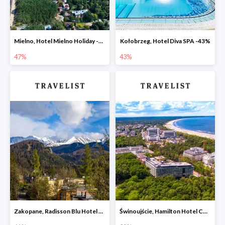
Mielno, Hotel Mielno Holiday -47%
Kołobrzeg, Hotel Diva SPA -43%
47%
43%
Zakopane, Radisson Blu Hotel & Residences -61%
Świnoujście, Hamilton Hotel Conference SPA & Wellness -20%