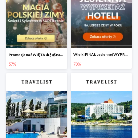
Wielki FINAŁ Jesiennej WYPRZEDAŻY Hoteli 🔥
Promocja na ŚWIĘTA 🎄🍾 💰 nawet do -57%
57%
70%