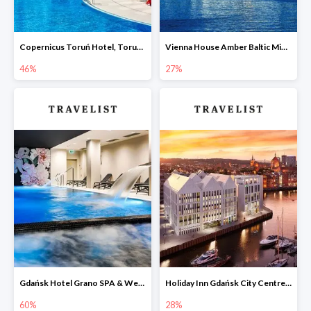
Copernicus Toruń Hotel, Toruń -46%
Vienna House Amber Baltic Miedzyzdroje -27%
46%
27%
Gdańsk Hotel Grano SPA & Wellness w Travelist do -60%
Holiday Inn Gdańsk City Centre, Gdańsk, Wybrzeże -28%
60%
28%