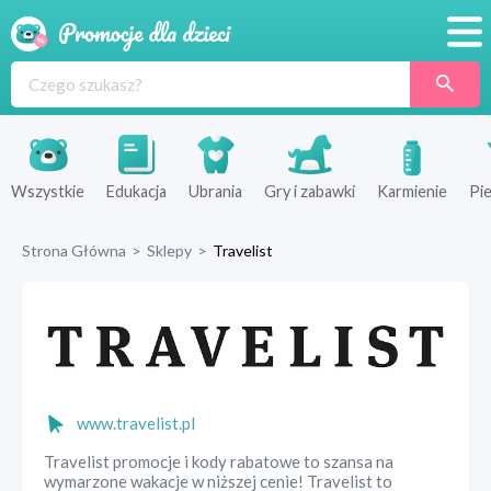
Promocje
Produkty
Sklepy
Wszystkie
Edukacja
Ubrania
Gry i zabawki
Karmienie
Pie
Blog
Strona Główna
>
Sklepy
>
Travelist
Wyprawka
www.travelist.pl
Travelist promocje i kody rabatowe to szansa na
wymarzone wakacje w niższej cenie! Travelist to