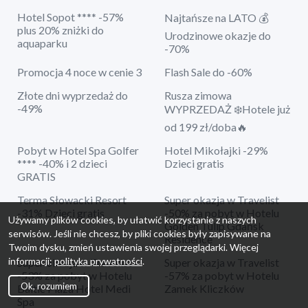
Hotel Sopot **** -57%
Najtańsze na LATO 💰
plus 20% zniżki do
Urodzinowe okazje do
aquaparku
-70%
Promocja 4 noce w cenie 3
Flash Sale do -60%
Złote dni wyprzedaż do
Rusza zimowa
-49%
WYPRZEDAŻ ❄️Hotele już
od 199 zł/doba🔥
Pobyt w Hotel Spa Golfer
Hotel Mikołajki -29%
**** -40% i 2 dzieci
Dzieci gratis
GRATIS
Terma Słowacki Resort
Super okazja w Travelist
-31% Dzieci gratis
-50% za pobyt w Hotelu
Używamy plików cookies, by ułatwić korzystanie z naszych
Golden Tulip Gdańsk
serwisów. Jeśli nie chcesz, by pliki cookies były zapisywane na
Residence
Twoim dysku, zmień ustawienia swojej przeglądarki. Więcej
informacji:
polityka prywatności
.
Super okazja w Travelist
Super okazja w Travelist
-53% za pobyt w Hotelu
-57% za pobyt w Hotelu
Ok, rozumiem
Baltic Plaza Hotel Medi
Zamek Kliczków
Spa