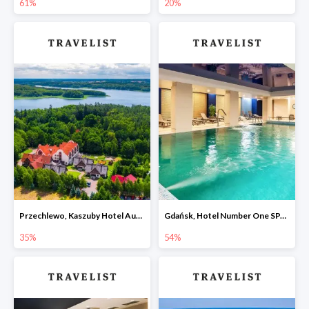
61%
20%
Przechlewo, Kaszuby Hotel Aubrecht Country SPA Resort -35%
Gdańsk, Hotel Number One SPA & Wellness by Grano -54%
35%
54%