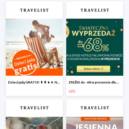
Dzieci jadą GRATIS! 👨‍👩‍👧‍👦 Największa PROMOCJA dla rodzin na Travelist.pl
ZNIŻKI do -68 w prezencie dla Ciebie 🎅
68%