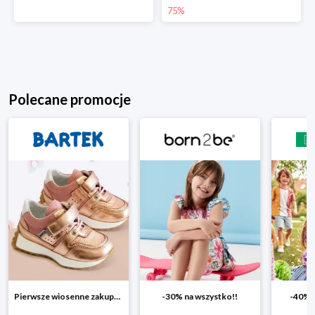
75%
Polecane promocje
-30% na wszystko!!
-40% na drugą sztukę
Wiosenn