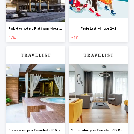
Pobyt w hotelu Platinum Mountain Hotel & SPA -47%
Ferie Last Minute 2+2
47%
54%
Super okazja w Travelist -53% za pobyt w Hotelu Aubrecht Country SPA Resort
Super okazja w Travelist -57% za pobyt w Hotelu Number One SPA & Wellness by Grano