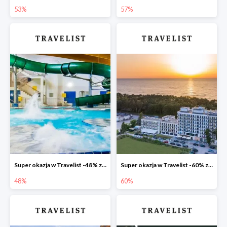
53%
57%
Super okazja w Travelist -48% za pobyt w Hotelu Mrągowo Resort & Spa
Super okazja w Travelist -60% za pobyt w hotelu Blue Marine Mielno
48%
60%