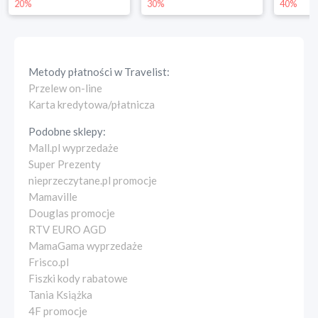
30%
40%
25%
Metody płatności w
Travelist
:
Przelew on-line
Karta kredytowa/płatnicza
Podobne sklepy:
Mall.pl wyprzedaże
Super Prezenty
nieprzeczytane.pl promocje
Mamaville
Douglas promocje
RTV EURO AGD
MamaGama wyprzedaże
Frisco.pl
Fiszki kody rabatowe
Tania Książka
4F promocje