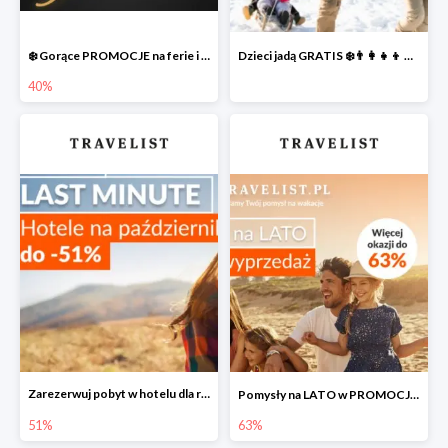
❄️ Gorące PROMOCJE na ferie i nie tylko
Dzieci jadą GRATIS ❄️👨‍👩‍👧‍👦 NOWE okazje
40%
Zarezerwuj pobyt w hotelu dla rodziny do -51% taniej
Pomysły na LATO w PROMOCJI do -63% ☀️
51%
63%