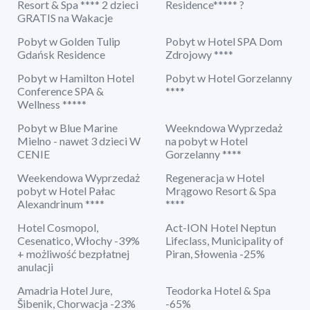
Resort & Spa **** 2 dzieci
Residence***** ?
GRATIS na Wakacje
Pobyt w Golden Tulip
Pobyt w Hotel SPA Dom
Gdańsk Residence
Zdrojowy ****
Pobyt w Hamilton Hotel
Pobyt w Hotel Gorzelanny
Conference SPA &
****
Wellness *****
Pobyt w Blue Marine
Weekndowa Wyprzedaż
Mielno - nawet 3 dzieci W
na pobyt w Hotel
CENIE
Gorzelanny ****
Weekendowa Wyprzedaż
Regeneracja w Hotel
pobyt w Hotel Pałac
Mrągowo Resort & Spa
Alexandrinum ****
****
Hotel Cosmopol,
Act-ION Hotel Neptun
Cesenatico, Włochy -39%
Lifeclass, Municipality of
+ możliwość bezpłatnej
Piran, Słowenia -25%
anulacji
Amadria Hotel Jure,
Teodorka Hotel & Spa
Šibenik, Chorwacja -23%
-65%