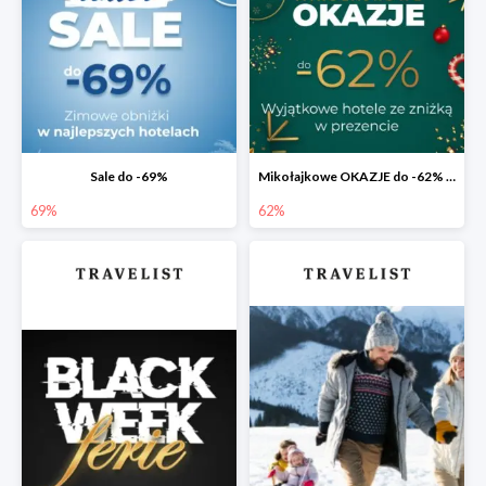
Sale do -69%
Mikołajkowe OKAZJE do -62% na bis 🎅 Prezent dla spóźnialskich
69%
62%