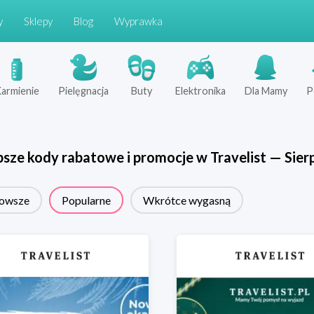
y
Sklepy
Blog
Wyprawka
armienie
Pielęgnacja
Buty
Elektronika
Dla Mamy
P
psze kody rabatowe i promocje w
Travelist
—
Sier
owsze
Popularne
Wkrótce wygasną