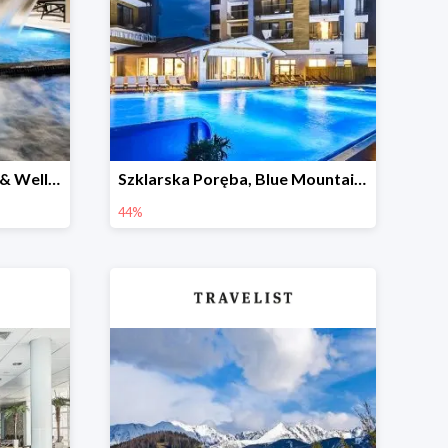
Gdańsk Hotel Grano SPA & Wellness w Travelist do -57%
Szklarska Poręba, Blue Mountain Resort -44%
44%