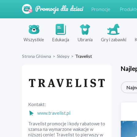
Promocje
Produkt
Wszystkie
Edukacja
Ubrania
Gry i zabawki
K
Strona Główna
>
Sklepy
>
Travelist
Najle
Najn
Kontakt:
www.travelist.pl
Travelist promocje i kody rabatowe to
szansa na wymarzone wakacje w
niższej cenie! Travelist to pierwszy w