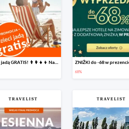
Dzieci jadą GRATIS! 👨‍👩‍👧‍👦 Największa PROMOCJA dla rodzin na Travelist.pl
68%