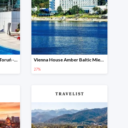
Copernicus Toruń Hotel, Toruń -46%
Vienna House Amber Baltic Miedzyzdroje -27%
27%