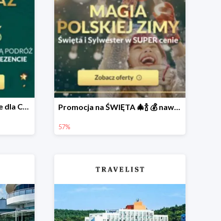
ZNIŻKI do -68 w prezencie dla Ciebie 🎅
Promocja na ŚWIĘTA 🎄🍾 💰 nawet do -57%
57%