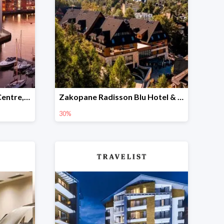
Holiday Inn Gdańsk City Centre, Gdańsk, Wybrzeże -28%
Zakopane Radisson Blu Hotel & Residences Zakopane w Travelist -30%
30%