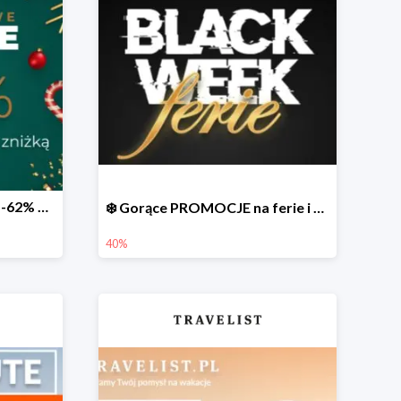
Mikołajkowe OKAZJE do -62% na bis 🎅 Prezent dla spóźnialskich
❄️ Gorące PROMOCJE na ferie i nie tylko
40%