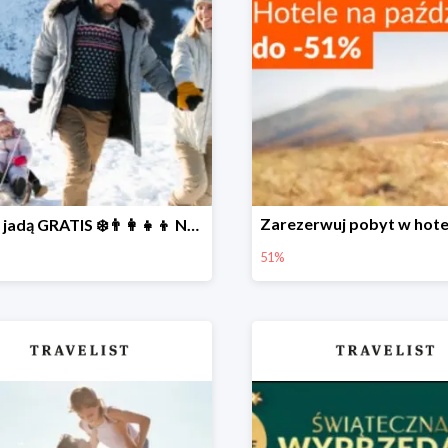
Dzieci jadą GRATIS ❄️👨‍👩‍👧‍👦 NOWE okazje
51%