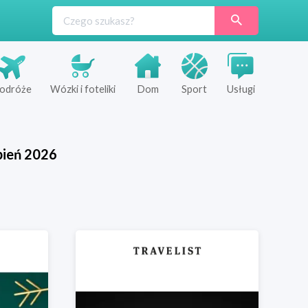
odróże
Wózki i foteliki
Dom
Sport
Usługi
pień
2026