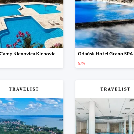
Small Camp Klenovica Klenovica Chorwacja w Travelist -27%
57%