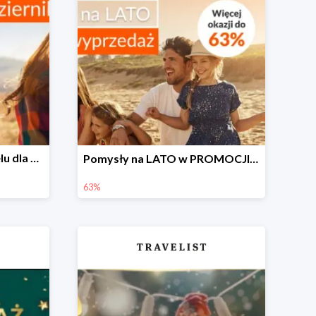
Zarezerwuj pobyt w hotelu dla rodziny do -51% taniej
Pomysły na LATO w PROMOCJI do -63% ☀️
63%