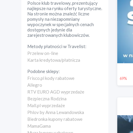
Polsce klub travelowy, prezentujący
najlepsze na rynku oferty turystyczne.
Na stronie można znaleźć liczne
pomysły na niezapomniany
wypoczynek w specjalnych cenach
dostępnych jedynie dla
zarejestrowanych klubowiczów.
Metody płatności w
Travelist
:
Przelew on-line
Karta kredytowa/płatnicza
Podobne sklepy:
Frisco.pl kody rabatowe
69%
Allegro
RTV EURO AGD wyprzedaże
Bezpieczna Rodzina
Mall.pl wyprzedaże
Phlov by Anna Lewandowska
Biedronka kupony rabatowe
MamaGama
Muza kupony rabatowe