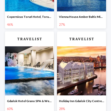
Copernicus Toruń Hotel, Toruń -46%
Vienna House Amber Baltic Miedzyzdroje -27%
46%
27%
Gdańsk Hotel Grano SPA & Wellness w Travelist do -60%
Holiday Inn Gdańsk City Centre, Gdańsk, Wybrzeże -28%
60%
28%