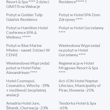
Resort & Spa **** 2 dzieci
Residence***** ?
GRATIS na Wakacje
Pobyt w Golden Tulip
Pobyt w Hotel SPA Dom
Gdańsk Residence
Zdrojowy ****
Pobyt w Hamilton Hotel
Pobyt w Hotel Gorzelanny
Conference SPA &
****
Wellness *****
Pobyt w Blue Marine
Weekndowa Wyprzedaż
Mielno - nawet 3 dzieci W
na pobyt w Hotel
CENIE
Gorzelanny ****
Weekendowa Wyprzedaż
Regeneracja w Hotel
pobyt w Hotel Pałac
Mrągowo Resort & Spa
Alexandrinum ****
****
Hotel Cosmopol,
Act-ION Hotel Neptun
Cesenatico, Włochy -39%
Lifeclass, Municipality of
+ możliwość bezpłatnej
Piran, Słowenia -25%
anulacji
Amadria Hotel Jure,
Teodorka Hotel & Spa
Šibenik, Chorwacja -23%
-65%