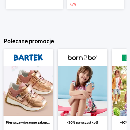
75%
Polecane promocje
-30% na wszystko!!
-40% na drugą sztukę
Wiosenn