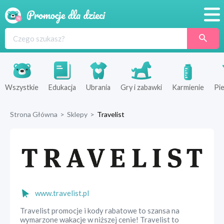
Promocje
Produkty
Sklepy
Wszystkie
Edukacja
Ubrania
Gry i zabawki
Karmienie
Pie
Blog
Strona Główna
>
Sklepy
>
Travelist
Wyprawka
www.travelist.pl
Travelist promocje i kody rabatowe to szansa na
wymarzone wakacje w niższej cenie! Travelist to