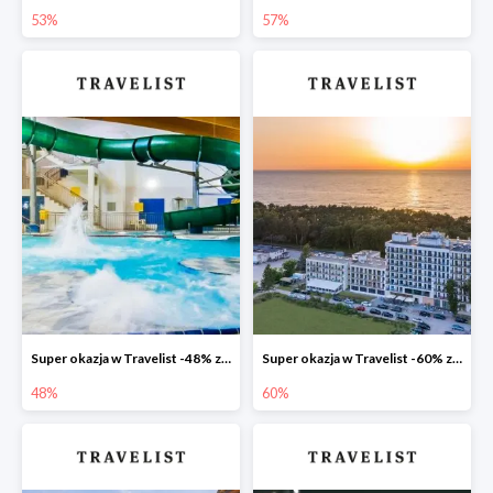
53%
57%
Super okazja w Travelist -48% za pobyt w Hotelu Mrągowo Resort & Spa
Super okazja w Travelist -60% za pobyt w hotelu Blue Marine Mielno
48%
60%