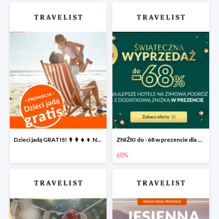
Dzieci jadą GRATIS! 👨‍👩‍👧‍👦 Największa PROMOCJA dla rodzin na Travelist.pl
ZNIŻKI do -68 w prezencie dla Ciebie 🎅
68%