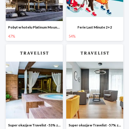
Pobyt w hotelu Platinum Mountain Hotel & SPA -47%
Ferie Last Minute 2+2
47%
54%
Super okazja w Travelist -53% za pobyt w Hotelu Aubrecht Country SPA Resort
Super okazja w Travelist -57% za pobyt w Hotelu Number One SPA & Wellness by Grano