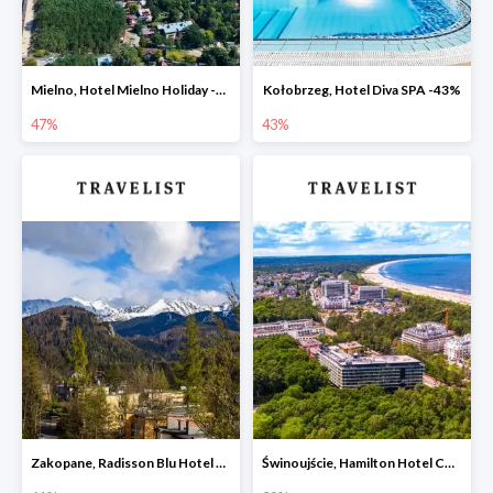
Mielno, Hotel Mielno Holiday -47%
Kołobrzeg, Hotel Diva SPA -43%
47%
43%
Zakopane, Radisson Blu Hotel & Residences -61%
Świnoujście, Hamilton Hotel Conference SPA & Wellness -20%