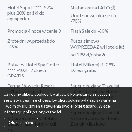
Hotel Sopot **** -57%
Najtańsze na LATO 💰
plus 20% zniżki do
Urodzinowe okazje do
aquaparku
-70%
Promocja 4 noce w cenie 3
Flash Sale do -60%
Złote dni wyprzedaż do
Rusza zimowa
-49%
WYPRZEDAŻ ❄️Hotele już
od 199 zł/doba🔥
Pobyt w Hotel Spa Golfer
Hotel Mikołajki -29%
**** -40% i 2 dzieci
Dzieci gratis
GRATIS
Terma Słowacki Resort
Super okazja w Travelist
-31% Dzieci gratis
-50% za pobyt w Hotelu
Używamy plików cookies, by ułatwić korzystanie z naszych
Golden Tulip Gdańsk
serwisów. Jeśli nie chcesz, by pliki cookies były zapisywane na
Residence
Twoim dysku, zmień ustawienia swojej przeglądarki. Więcej
informacji:
polityka prywatności
.
Super okazja w Travelist
Super okazja w Travelist
-53% za pobyt w Hotelu
-57% za pobyt w Hotelu
Ok, rozumiem
Baltic Plaza Hotel Medi
Zamek Kliczków
Spa