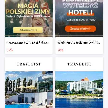
Wielki FINAŁ Jesiennej WYPRZEDAŻY Hoteli 🔥
Promocja na ŚWIĘTA 🎄🍾 💰 nawet do -57%
57%
70%