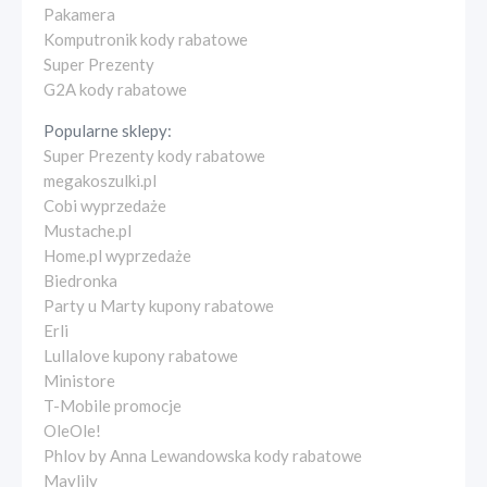
Pakamera
Komputronik kody rabatowe
Super Prezenty
G2A kody rabatowe
Popularne sklepy:
Super Prezenty kody rabatowe
megakoszulki.pl
Cobi wyprzedaże
Mustache.pl
Home.pl wyprzedaże
Biedronka
Party u Marty kupony rabatowe
Erli
Lullalove kupony rabatowe
Ministore
T-Mobile promocje
OleOle!
Phlov by Anna Lewandowska kody rabatowe
Maylily