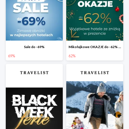
Sale do -69%
Mikołajkowe OKAZJE do -62% na bis 🎅 Prezent dla spóźnialskich
69%
62%