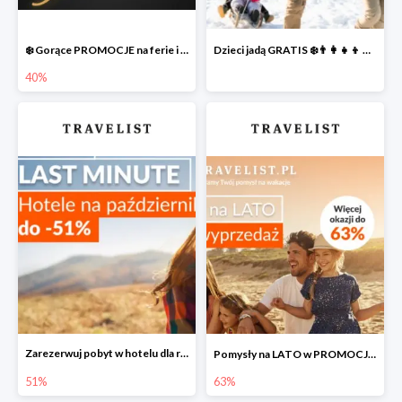
❄️ Gorące PROMOCJE na ferie i nie tylko
Dzieci jadą GRATIS ❄️👨‍👩‍👧‍👦 NOWE okazje
40%
Zarezerwuj pobyt w hotelu dla rodziny do -51% taniej
Pomysły na LATO w PROMOCJI do -63% ☀️
51%
63%