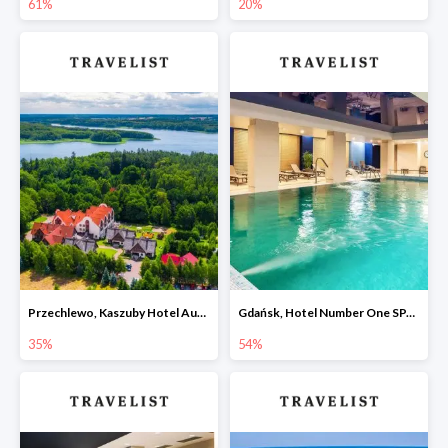
61%
20%
Przechlewo, Kaszuby Hotel Aubrecht Country SPA Resort -35%
Gdańsk, Hotel Number One SPA & Wellness by Grano -54%
35%
54%