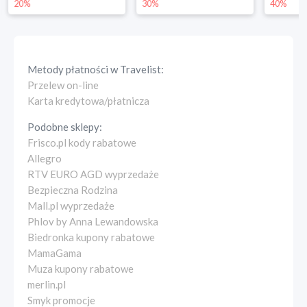
30%
40%
25%
Metody płatności w
Travelist
:
Przelew on-line
Karta kredytowa/płatnicza
Podobne sklepy:
Frisco.pl kody rabatowe
Allegro
RTV EURO AGD wyprzedaże
Bezpieczna Rodzina
Mall.pl wyprzedaże
Phlov by Anna Lewandowska
Biedronka kupony rabatowe
MamaGama
Muza kupony rabatowe
merlin.pl
Smyk promocje