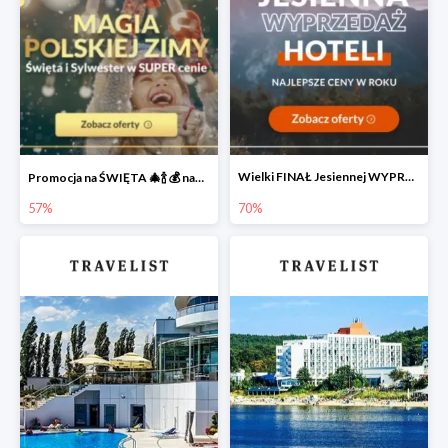
Wielki FINAŁ Jesiennej WYPRZEDAŻY Hoteli 🔥
Promocja na ŚWIĘTA 🎄🍾 💰 nawet do -57%
57%
70%