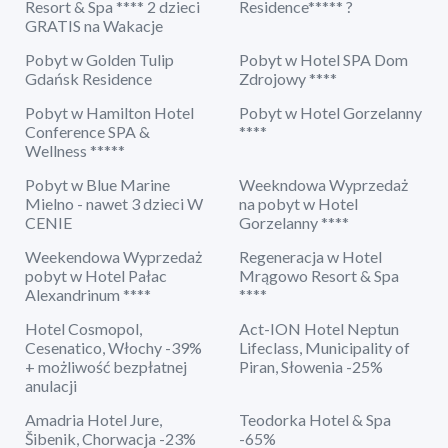
Resort & Spa **** 2 dzieci
Residence***** ?
GRATIS na Wakacje
Pobyt w Golden Tulip
Pobyt w Hotel SPA Dom
Gdańsk Residence
Zdrojowy ****
Pobyt w Hamilton Hotel
Pobyt w Hotel Gorzelanny
Conference SPA &
****
Wellness *****
Pobyt w Blue Marine
Weekndowa Wyprzedaż
Mielno - nawet 3 dzieci W
na pobyt w Hotel
CENIE
Gorzelanny ****
Weekendowa Wyprzedaż
Regeneracja w Hotel
pobyt w Hotel Pałac
Mrągowo Resort & Spa
Alexandrinum ****
****
Hotel Cosmopol,
Act-ION Hotel Neptun
Cesenatico, Włochy -39%
Lifeclass, Municipality of
+ możliwość bezpłatnej
Piran, Słowenia -25%
anulacji
Amadria Hotel Jure,
Teodorka Hotel & Spa
Šibenik, Chorwacja -23%
-65%