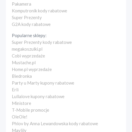
Pakamera
Komputronik kody rabatowe
Super Prezenty
G2A kody rabatowe
Popularne sklepy:
Super Prezenty kody rabatowe
megakoszulki.pl
Cobi wyprzedaże
Mustache.pl
Home.pl wyprzedaże
Biedronka
Party u Marty kupony rabatowe
Erli
Lullalove kupony rabatowe
Ministore
T-Mobile promocje
OleOle!
Phlov by Anna Lewandowska kody rabatowe
Maylily