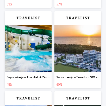
53%
57%
Super okazja w Travelist -48% za pobyt w Hotelu Mrągowo Resort & Spa
Super okazja w Travelist -60% za pobyt w hotelu Blue Marine Mielno
48%
60%