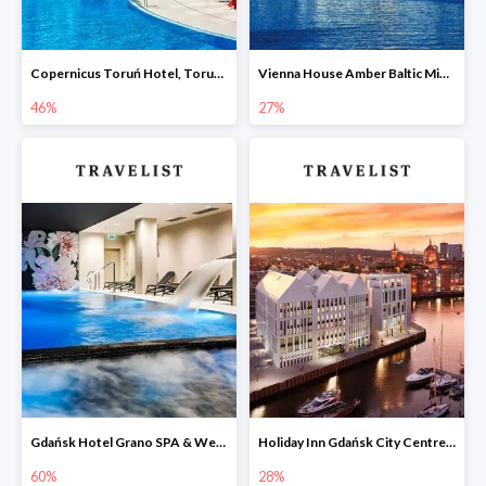
Copernicus Toruń Hotel, Toruń -46%
Vienna House Amber Baltic Miedzyzdroje -27%
46%
27%
Gdańsk Hotel Grano SPA & Wellness w Travelist do -60%
Holiday Inn Gdańsk City Centre, Gdańsk, Wybrzeże -28%
60%
28%