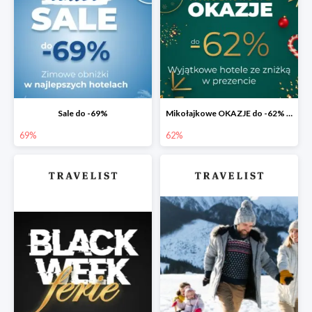
Sale do -69%
Mikołajkowe OKAZJE do -62% na bis 🎅 Prezent dla spóźnialskich
69%
62%