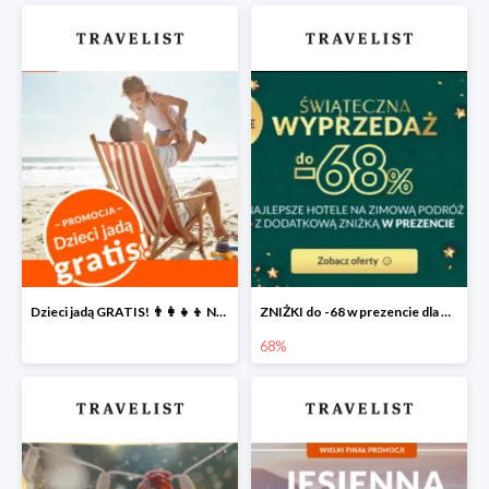
Dzieci jadą GRATIS! 👨‍👩‍👧‍👦 Największa PROMOCJA dla rodzin na Travelist.pl
ZNIŻKI do -68 w prezencie dla Ciebie 🎅
68%