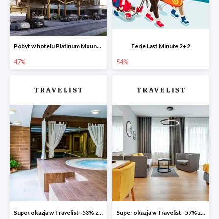
Pobyt w hotelu Platinum Mountain Hotel & SPA -47%
Ferie Last Minute 2+2
47%
54%
Super okazja w Travelist -53% za pobyt w Hotelu Aubrecht Country SPA Resort
Super okazja w Travelist -57% za pobyt w Hotelu Number One SPA & Wellness by Grano