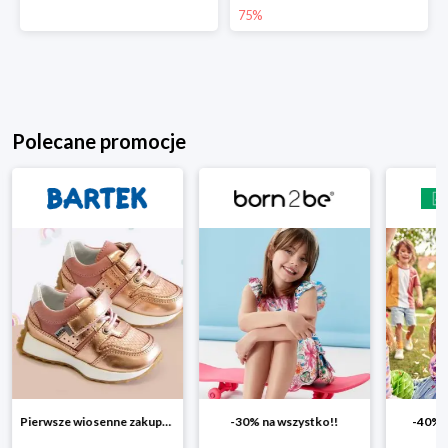
75%
Polecane promocje
-30% na wszystko!!
-40% na drugą sztukę
Wiosenn