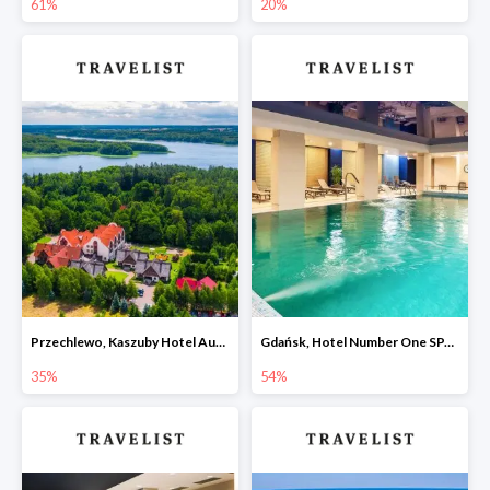
61%
20%
Przechlewo, Kaszuby Hotel Aubrecht Country SPA Resort -35%
Gdańsk, Hotel Number One SPA & Wellness by Grano -54%
35%
54%