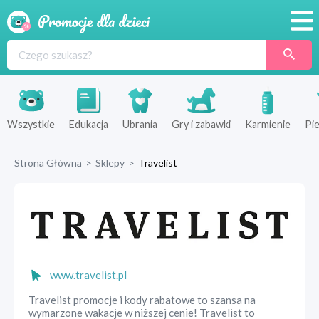
Promocje
Produkty
Sklepy
Wszystkie
Edukacja
Ubrania
Gry i zabawki
Karmienie
Pie
Blog
Strona Główna
>
Sklepy
>
Travelist
Wyprawka
www.travelist.pl
Travelist promocje i kody rabatowe to szansa na
wymarzone wakacje w niższej cenie! Travelist to