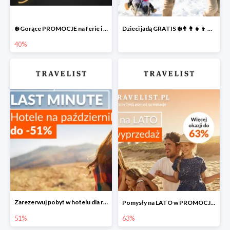
❄️ Gorące PROMOCJE na ferie i nie tylko
Dzieci jadą GRATIS ❄️👨‍👩‍👧‍👦 NOWE okazje
40%
Zarezerwuj pobyt w hotelu dla rodziny do -51% taniej
Pomysły na LATO w PROMOCJI do -63% ☀️
51%
63%