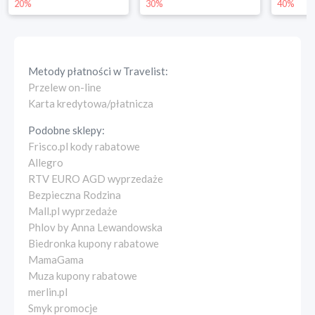
30%
40%
25%
Metody płatności w
Travelist
:
Przelew on-line
Karta kredytowa/płatnicza
Podobne sklepy:
Frisco.pl kody rabatowe
Allegro
RTV EURO AGD wyprzedaże
Bezpieczna Rodzina
Mall.pl wyprzedaże
Phlov by Anna Lewandowska
Biedronka kupony rabatowe
MamaGama
Muza kupony rabatowe
merlin.pl
Smyk promocje