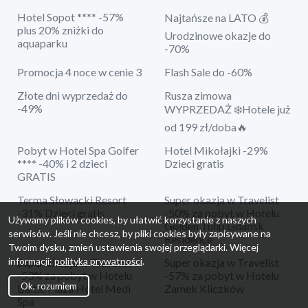
Hotel Sopot **** -57%
Najtańsze na LATO 💰
plus 20% zniżki do
Urodzinowe okazje do
aquaparku
-70%
Promocja 4 noce w cenie 3
Flash Sale do -60%
Złote dni wyprzedaż do
Rusza zimowa
-49%
WYPRZEDAŻ ❄️Hotele już
od 199 zł/doba🔥
Pobyt w Hotel Spa Golfer
Hotel Mikołajki -29%
**** -40% i 2 dzieci
Dzieci gratis
GRATIS
Terma Słowacki Resort
Super okazja w Travelist
-31% Dzieci gratis
-50% za pobyt w Hotelu
Używamy plików cookies, by ułatwić korzystanie z naszych
Golden Tulip Gdańsk
serwisów. Jeśli nie chcesz, by pliki cookies były zapisywane na
Residence
Twoim dysku, zmień ustawienia swojej przeglądarki. Więcej
informacji:
polityka prywatności
.
Super okazja w Travelist
Super okazja w Travelist
-53% za pobyt w Hotelu
-57% za pobyt w Hotelu
Ok, rozumiem
Baltic Plaza Hotel Medi
Zamek Kliczków
Spa