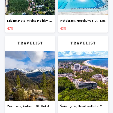
Mielno, Hotel Mielno Holiday -47%
Kołobrzeg, Hotel Diva SPA -43%
47%
43%
Zakopane, Radisson Blu Hotel & Residences -61%
Świnoujście, Hamilton Hotel Conference SPA & Wellness -20%