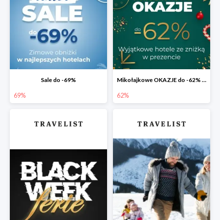
Sale do -69%
Mikołajkowe OKAZJE do -62% na bis 🎅 Prezent dla spóźnialskich
69%
62%