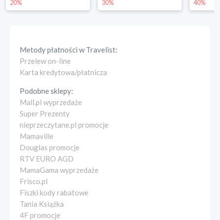
30%
40%
25%
Metody płatności w
Travelist
:
Przelew on-line
Karta kredytowa/płatnicza
Podobne sklepy:
Mall.pl wyprzedaże
Super Prezenty
nieprzeczytane.pl promocje
Mamaville
Douglas promocje
RTV EURO AGD
MamaGama wyprzedaże
Frisco.pl
Fiszki kody rabatowe
Tania Książka
4F promocje