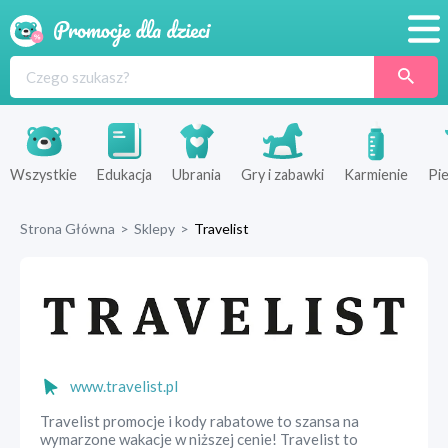
Promocje
Produkty
Sklepy
Wszystkie
Edukacja
Ubrania
Gry i zabawki
Karmienie
Pie
Blog
Strona Główna
>
Sklepy
>
Travelist
Wyprawka
www.travelist.pl
Travelist promocje i kody rabatowe to szansa na
wymarzone wakacje w niższej cenie! Travelist to