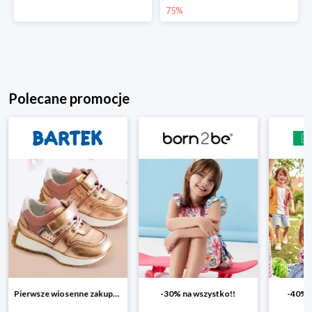
75%
Polecane promocje
-30% na wszystko!!
-40% na drugą sztukę
Wiosenn