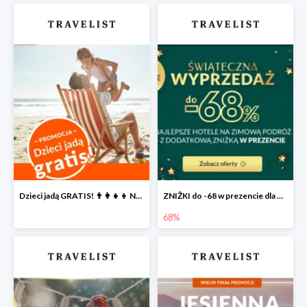
Dzieci jadą GRATIS! 👨‍👩‍👧‍👦 Największa PROMOCJA dla rodzin na Travelist.pl
ZNIŻKI do -68 w prezencie dla Ciebie 🎅
68%