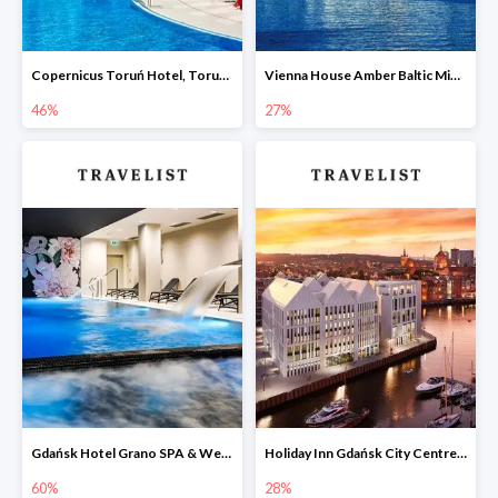
Copernicus Toruń Hotel, Toruń -46%
Vienna House Amber Baltic Miedzyzdroje -27%
46%
27%
Gdańsk Hotel Grano SPA & Wellness w Travelist do -60%
Holiday Inn Gdańsk City Centre, Gdańsk, Wybrzeże -28%
60%
28%