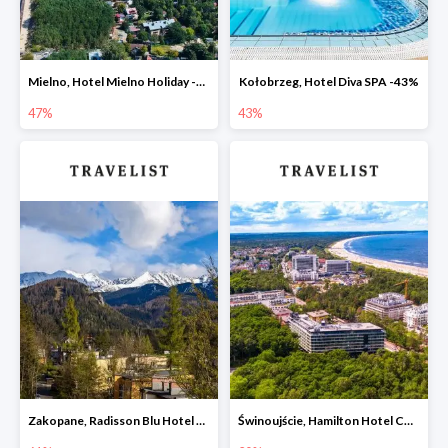
Mielno, Hotel Mielno Holiday -47%
Kołobrzeg, Hotel Diva SPA -43%
47%
43%
Zakopane, Radisson Blu Hotel & Residences -61%
Świnoujście, Hamilton Hotel Conference SPA & Wellness -20%