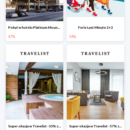
Pobyt w hotelu Platinum Mountain Hotel & SPA -47%
Ferie Last Minute 2+2
47%
54%
Super okazja w Travelist -53% za pobyt w Hotelu Aubrecht Country SPA Resort
Super okazja w Travelist -57% za pobyt w Hotelu Number One SPA & Wellness by Grano