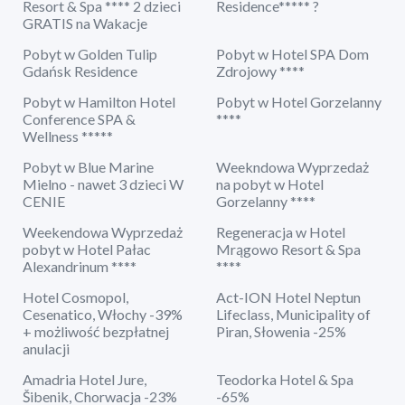
Resort & Spa **** 2 dzieci
Residence***** ?
GRATIS na Wakacje
Pobyt w Golden Tulip
Pobyt w Hotel SPA Dom
Gdańsk Residence
Zdrojowy ****
Pobyt w Hamilton Hotel
Pobyt w Hotel Gorzelanny
Conference SPA &
****
Wellness *****
Pobyt w Blue Marine
Weekndowa Wyprzedaż
Mielno - nawet 3 dzieci W
na pobyt w Hotel
CENIE
Gorzelanny ****
Weekendowa Wyprzedaż
Regeneracja w Hotel
pobyt w Hotel Pałac
Mrągowo Resort & Spa
Alexandrinum ****
****
Hotel Cosmopol,
Act-ION Hotel Neptun
Cesenatico, Włochy -39%
Lifeclass, Municipality of
+ możliwość bezpłatnej
Piran, Słowenia -25%
anulacji
Amadria Hotel Jure,
Teodorka Hotel & Spa
Šibenik, Chorwacja -23%
-65%