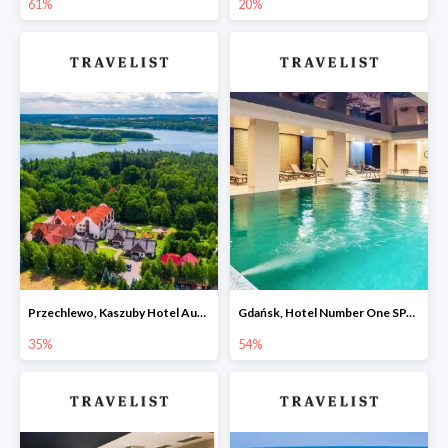
61%
20%
Przechlewo, Kaszuby Hotel Aubrecht Country SPA Resort -35%
Gdańsk, Hotel Number One SPA & Wellness by Grano -54%
35%
54%