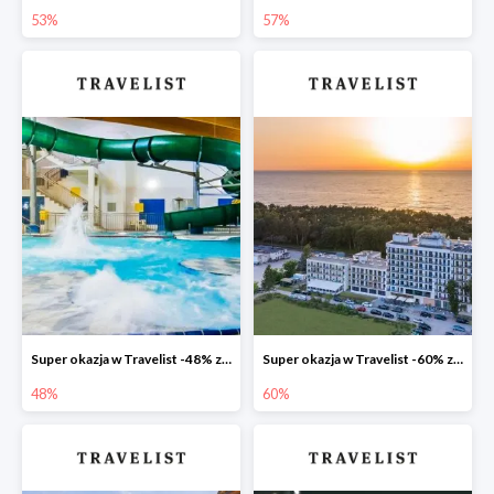
53%
57%
Super okazja w Travelist -48% za pobyt w Hotelu Mrągowo Resort & Spa
Super okazja w Travelist -60% za pobyt w hotelu Blue Marine Mielno
48%
60%