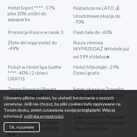
Hotel Sopot **** -57%
Najtańsze na LATO 💰
plus 20% zniżki do
Urodzinowe okazje do
aquaparku
-70%
Promocja 4 noce w cenie 3
Flash Sale do -60%
Złote dni wyprzedaż do
Rusza zimowa
-49%
WYPRZEDAŻ ❄️Hotele już
od 199 zł/doba🔥
Pobyt w Hotel Spa Golfer
Hotel Mikołajki -29%
**** -40% i 2 dzieci
Dzieci gratis
GRATIS
Terma Słowacki Resort
Super okazja w Travelist
-31% Dzieci gratis
-50% za pobyt w Hotelu
Używamy plików cookies, by ułatwić korzystanie z naszych
Golden Tulip Gdańsk
serwisów. Jeśli nie chcesz, by pliki cookies były zapisywane na
Residence
Twoim dysku, zmień ustawienia swojej przeglądarki. Więcej
informacji:
polityka prywatności
.
Super okazja w Travelist
Super okazja w Travelist
-53% za pobyt w Hotelu
-57% za pobyt w Hotelu
Ok, rozumiem
Baltic Plaza Hotel Medi
Zamek Kliczków
Spa