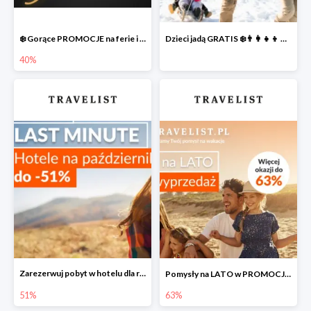
❄️ Gorące PROMOCJE na ferie i nie tylko
Dzieci jadą GRATIS ❄️👨‍👩‍👧‍👦 NOWE okazje
40%
Zarezerwuj pobyt w hotelu dla rodziny do -51% taniej
Pomysły na LATO w PROMOCJI do -63% ☀️
51%
63%