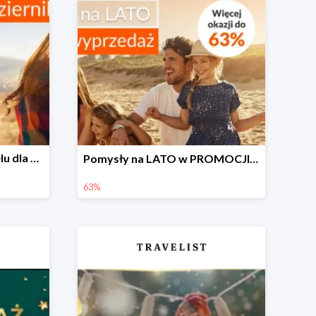
Zarezerwuj pobyt w hotelu dla rodziny do -51% taniej
Pomysły na LATO w PROMOCJI do -63% ☀️
63%