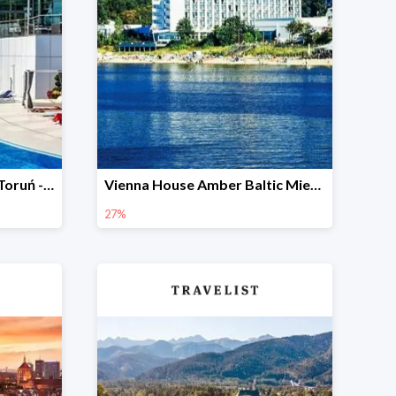
Copernicus Toruń Hotel, Toruń -46%
Vienna House Amber Baltic Miedzyzdroje -27%
27%