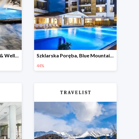
Gdańsk Hotel Grano SPA & Wellness w Travelist do -57%
Szklarska Poręba, Blue Mountain Resort -44%
44%