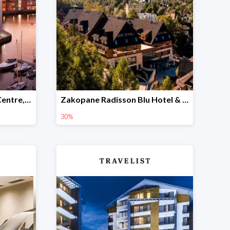
Holiday Inn Gdańsk City Centre, Gdańsk, Wybrzeże -28%
Zakopane Radisson Blu Hotel & Residences Zakopane w Travelist -30%
30%