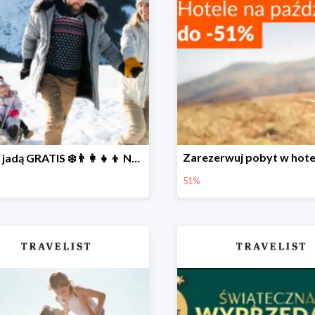
Dzieci jadą GRATIS ❄️👨‍👩‍👧‍👦 NOWE okazje
51%