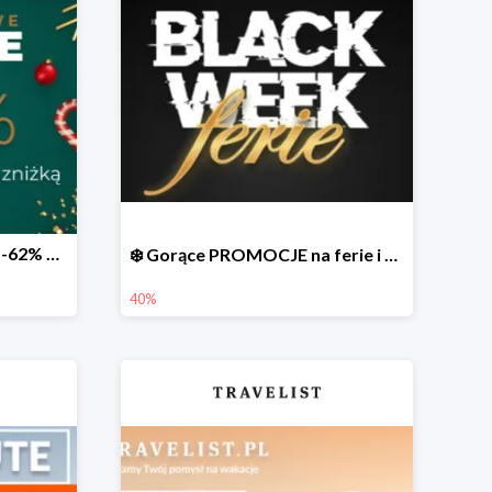
Mikołajkowe OKAZJE do -62% na bis 🎅 Prezent dla spóźnialskich
❄️ Gorące PROMOCJE na ferie i nie tylko
40%