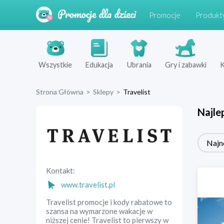
Promocje
Produkt
Wszystkie
Edukacja
Ubrania
Gry i zabawki
K
Strona Główna
>
Sklepy
>
Travelist
Najle
Najn
Kontakt:
www.travelist.pl
Travelist promocje i kody rabatowe to
szansa na wymarzone wakacje w
niższej cenie! Travelist to pierwszy w