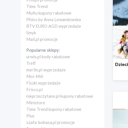
Time Trend
Multu kupony rabatowe
Phlov by Anna Lewandowska
RTV EURO AGD wyprzedaże
Smyk
Mall.pl promocje
Popularne sklepy:
urwis.pl kody rabatowe
Trefl
merlin.pl wyprzedaże
Moi-Mili
Fiszki wyprzedaże
Frisco.pl
nieprzeczytane.pl kupony rabatowe
Ministore
Time Trend kupony rabatowe
Plus
szafa-bobasa.pl promocje