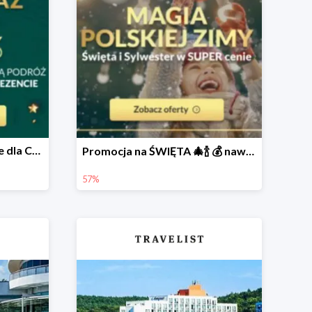
ZNIŻKI do -68 w prezencie dla Ciebie 🎅
Promocja na ŚWIĘTA 🎄🍾 💰 nawet do -57%
57%