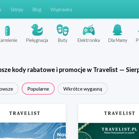
y
Sklepy
Blog
Wyprawka
armienie
Pielęgnacja
Buty
Elektronika
Dla Mamy
P
psze kody rabatowe i promocje w
Travelist
—
Sier
owsze
Popularne
Wkrótce wygasną