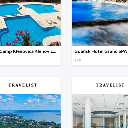
Small Camp Klenovica Klenovica Chorwacja w Travelist -27%
57%