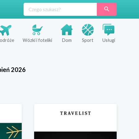
odróże
Wózki i foteliki
Dom
Sport
Usługi
pień
2026