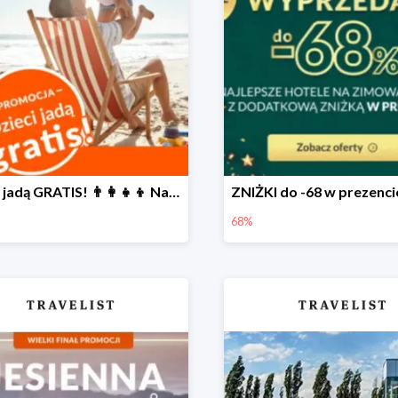
Dzieci jadą GRATIS! 👨‍👩‍👧‍👦 Największa PROMOCJA dla rodzin na Travelist.pl
68%