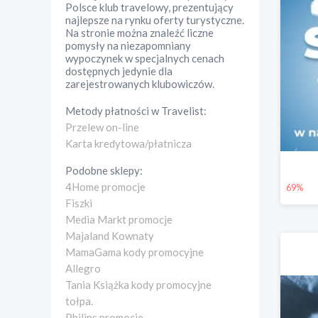
Polsce klub travelowy, prezentujący
najlepsze na rynku oferty turystyczne.
Na stronie można znaleźć liczne
pomysły na niezapomniany
wypoczynek w specjalnych cenach
dostępnych jedynie dla
zarejestrowanych klubowiczów.
Metody płatności w
Travelist
:
Przelew on-line
Karta kredytowa/płatnicza
Podobne sklepy:
4Home promocje
69%
Fiszki
Media Markt promocje
Majaland Kownaty
MamaGama kody promocyjne
Allegro
Tania Książka kody promocyjne
tołpa.
Philips promocje