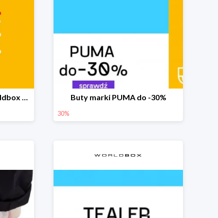
Final Summer Sale w Worldbox do -70%
Buty marki PUMA do -30%
30%