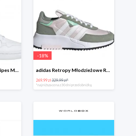
-
18
%
adidas Continental 80 Stripes Młodzieżowe Białe
adidas Retropy Młodzieżowe Różowe
269.99 zł
329.99 zł*
*najniższa cena z 30 dni przed obniżką