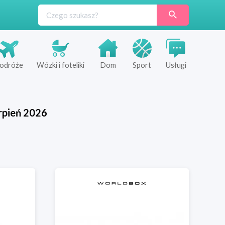
odróże
Wózki i foteliki
Dom
Sport
Usługi
rpień
2026