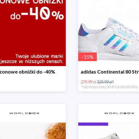
-
15
%
zonowe obniżki do -40%
279.99 zł
329.99 zł*
*najniższa cena z 30 dni przed obniżką