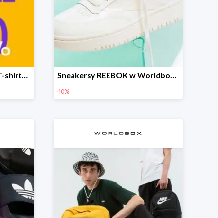
Sneakersy, kurtki, bluzy, T-shirty i akcesoria nawet o 50% taniej
Sneakersy REEBOK w Worldbox do -40%
40%