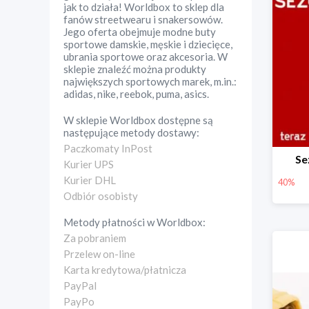
jak to działa! Worldbox to sklep dla
fanów streetwearu i snakersowów.
Jego oferta obejmuje modne buty
sportowe damskie, męskie i dziecięce,
ubrania sportowe oraz akcesoria. W
sklepie znaleźć można produkty
największych sportowych marek, m.in.:
adidas, nike, reebok, puma, asics.
W sklepie
Worldbox
dostępne są
następujące metody dostawy:
Paczkomaty InPost
Se
Kurier UPS
Kurier DHL
40%
Odbiór osobisty
Metody płatności w
Worldbox
:
Za pobraniem
Przelew on-line
Karta kredytowa/płatnicza
PayPal
PayPo