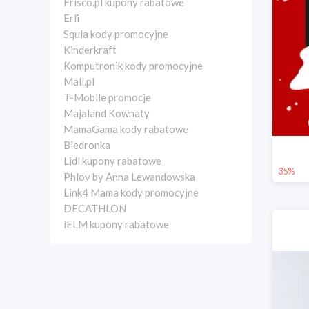
Frisco.pl kupony rabatowe
Erli
Squla kody promocyjne
Kinderkraft
Komputronik kody promocyjne
Mall.pl
T-Mobile promocje
Majaland Kownaty
MamaGama kody rabatowe
Biedronka
Lidl kupony rabatowe
35%
Phlov by Anna Lewandowska
Link4 Mama kody promocyjne
DECATHLON
iELM kupony rabatowe