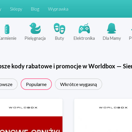
y
Sklepy
Blog
Wyprawka
armienie
Pielęgnacja
Buty
Elektronika
Dla Mamy
P
psze kody rabatowe i promocje w
Worldbox
—
Sie
owsze
Popularne
Wkrótce wygasną