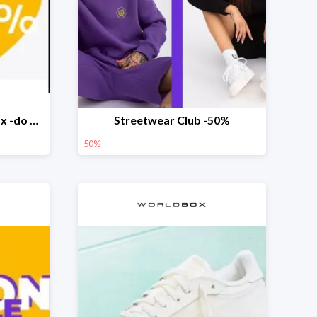
Happy Easter w Worldbox -do 30% na wybrane produkty
Streetwear Club -50%
50%