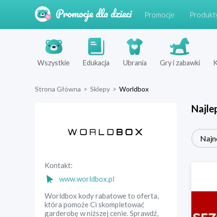
Promocje
Produkt
Wszystkie
Edukacja
Ubrania
Gry i zabawki
K
Strona Główna
>
Sklepy
>
Worldbox
Najle
Najn
Kontakt:
www.worldbox.pl
Worldbox kody rabatowe to oferta,
która pomoże Ci skompletować
garderobę w niższej cenie. Sprawdź,