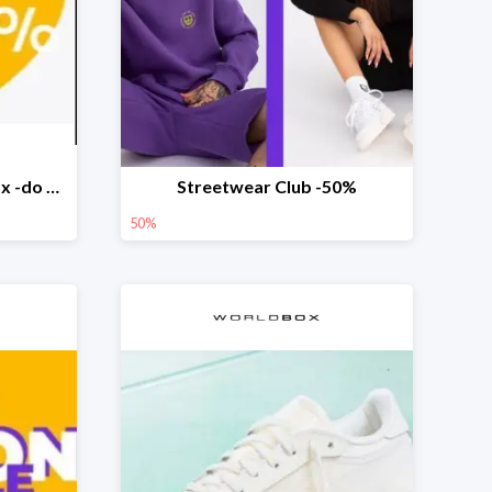
Happy Easter w Worldbox -do 30% na wybrane produkty
Streetwear Club -50%
50%