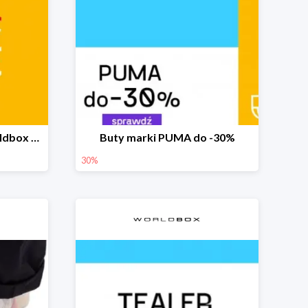
Final Summer Sale w Worldbox do -70%
Buty marki PUMA do -30%
30%