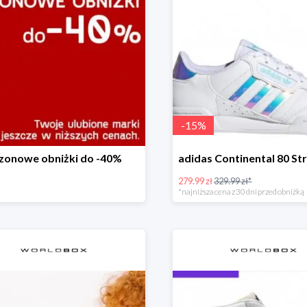
-
15
%
zonowe obniżki do -40%
279.99 zł
329.99 zł*
*najniższa cena z 30 dni przed obniżką