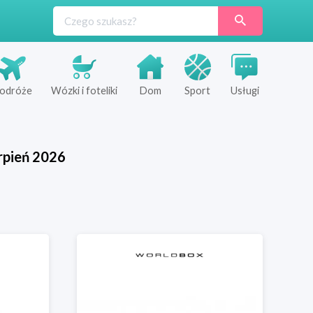
odróże
Wózki i foteliki
Dom
Sport
Usługi
rpień
2026