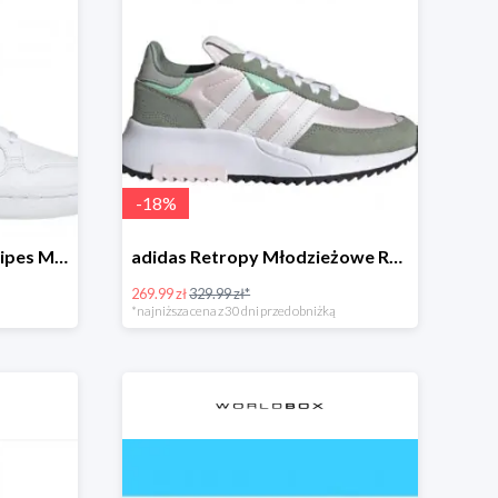
-
18
%
adidas Continental 80 Stripes Młodzieżowe Białe
adidas Retropy Młodzieżowe Różowe
269.99 zł
329.99 zł*
*najniższa cena z 30 dni przed obniżką