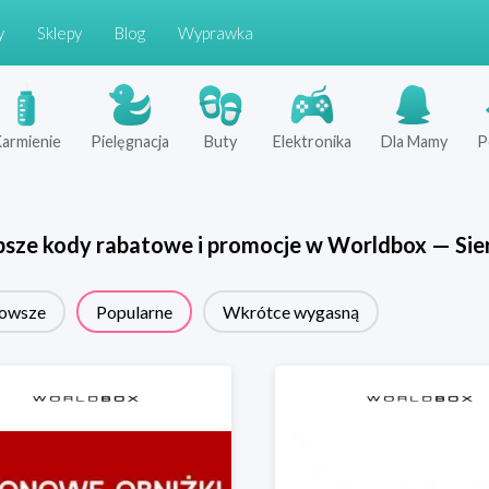
y
Sklepy
Blog
Wyprawka
armienie
Pielęgnacja
Buty
Elektronika
Dla Mamy
P
psze kody rabatowe i promocje w
Worldbox
—
Sie
owsze
Popularne
Wkrótce wygasną