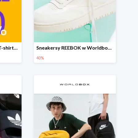
Sneakersy, kurtki, bluzy, T-shirty i akcesoria nawet o 50% taniej
Sneakersy REEBOK w Worldbox do -40%
40%