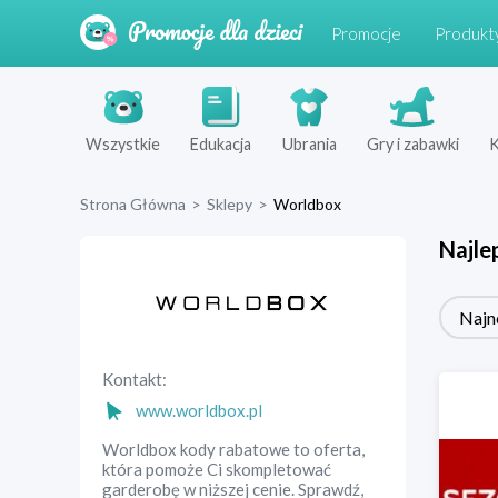
Promocje
Produkt
Wszystkie
Edukacja
Ubrania
Gry i zabawki
K
Strona Główna
>
Sklepy
>
Worldbox
Najle
Najn
Kontakt:
www.worldbox.pl
Worldbox kody rabatowe to oferta,
która pomoże Ci skompletować
garderobę w niższej cenie. Sprawdź,