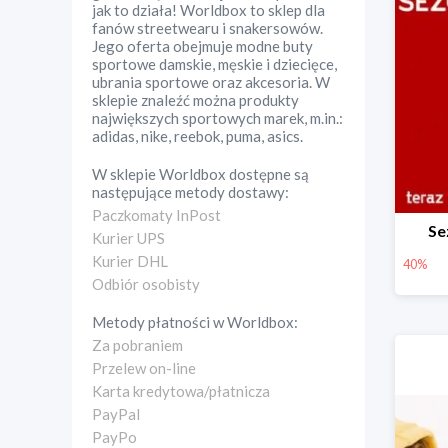
jak to działa! Worldbox to sklep dla
fanów streetwearu i snakersowów.
Jego oferta obejmuje modne buty
sportowe damskie, męskie i dziecięce,
ubrania sportowe oraz akcesoria. W
sklepie znaleźć można produkty
największych sportowych marek, m.in.:
adidas, nike, reebok, puma, asics.
W sklepie
Worldbox
dostępne są
następujące metody dostawy:
Paczkomaty InPost
Se
Kurier UPS
Kurier DHL
40%
Odbiór osobisty
Metody płatności w
Worldbox
:
Za pobraniem
Przelew on-line
Karta kredytowa/płatnicza
PayPal
PayPo