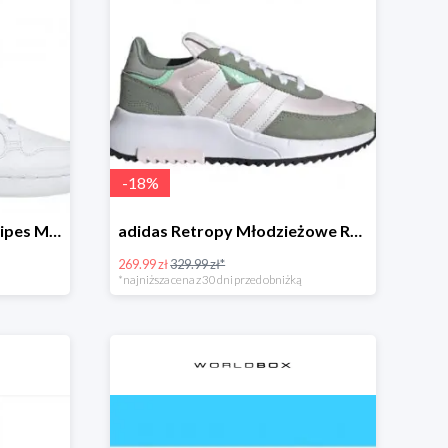
-
18
%
adidas Continental 80 Stripes Młodzieżowe Białe
adidas Retropy Młodzieżowe Różowe
269.99 zł
329.99 zł*
*najniższa cena z 30 dni przed obniżką