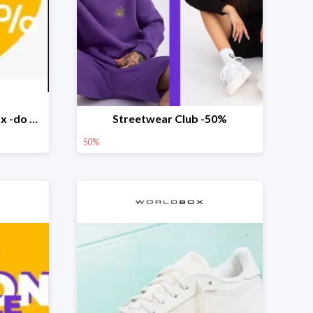
Happy Easter w Worldbox -do 30% na wybrane produkty
Streetwear Club -50%
50%