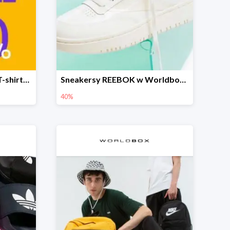
Sneakersy, kurtki, bluzy, T-shirty i akcesoria nawet o 50% taniej
Sneakersy REEBOK w Worldbox do -40%
40%