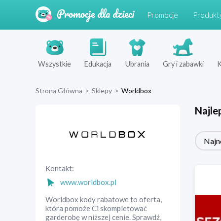
Promocje
Produkt
Wszystkie
Edukacja
Ubrania
Gry i zabawki
K
Strona Główna
>
Sklepy
>
Worldbox
Najle
Najn
Kontakt:
www.worldbox.pl
Worldbox kody rabatowe to oferta,
która pomoże Ci skompletować
garderobę w niższej cenie. Sprawdź,