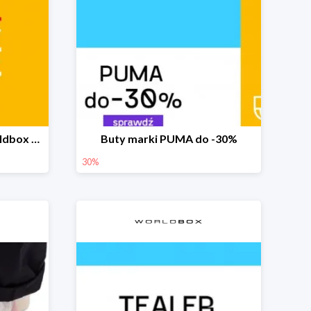
Final Summer Sale w Worldbox do -70%
Buty marki PUMA do -30%
30%