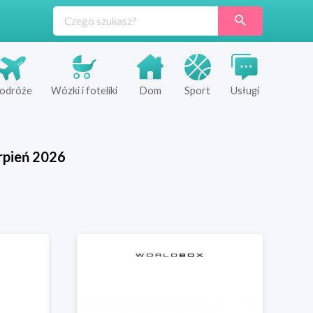
odróże
Wózki i foteliki
Dom
Sport
Usługi
rpień
2026