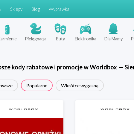
y
Sklepy
Blog
Wyprawka
armienie
Pielęgnacja
Buty
Elektronika
Dla Mamy
P
psze kody rabatowe i promocje w
Worldbox
—
Sie
owsze
Popularne
Wkrótce wygasną