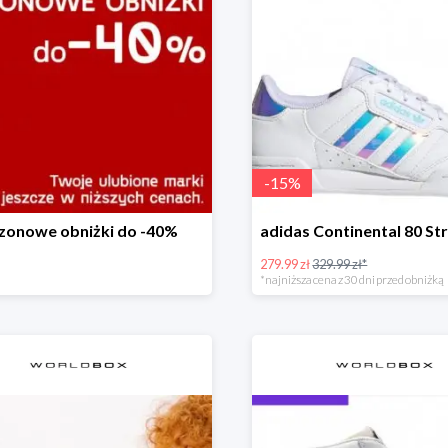
-
15
%
zonowe obniżki do -40%
279.99 zł
329.99 zł*
*najniższa cena z 30 dni przed obniżką