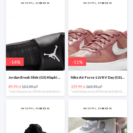
-
14
%
-
11
%
Jordan Break Slide (GS) Klapki Młodzieżowe Czarne
Nike Air Force 1 LV8 V Day (GS) Młodzieżowe Różowe
89.99 zł
104.99 zł*
329.99 zł
369.99 zł*
*najniższa cena z 30 dni przed obniżką
*najniższa cena z 30 dni przed obniżką