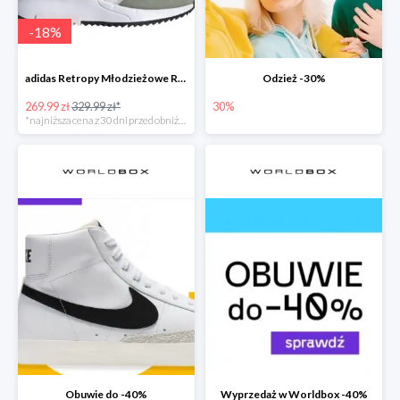
-
18
%
adidas Retropy Młodzieżowe Różowe
Odzież -30%
269.99 zł
329.99 zł*
30%
*najniższa cena z 30 dni przed obniżką
Obuwie do -40%
Wyprzedaż w Worldbox -40%