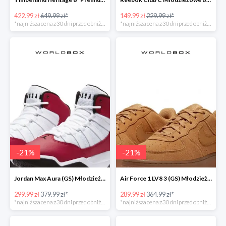
422.99 zł
649.99 zł*
149.99 zł
229.99 zł*
*najniższa cena z 30 dni przed obniżką
*najniższa cena z 30 dni przed obniżką
-
21
%
-
21
%
Jordan Max Aura (GS) Młodzieżowe Czerwone
Air Force 1 LV8 3 (GS) Młodzieżowe Brązowe
299.99 zł
379.99 zł*
289.99 zł
364.99 zł*
*najniższa cena z 30 dni przed obniżką
*najniższa cena z 30 dni przed obniżką