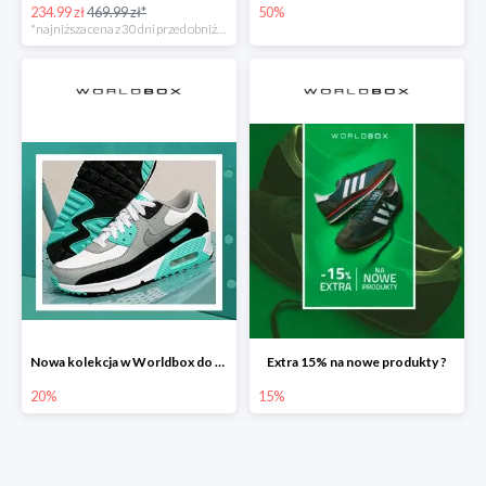
234.99 zł
469.99 zł*
50%
*najniższa cena z 30 dni przed obniżką
Nowa kolekcja w Worldbox do -20%
Extra 15% na nowe produkty ?
20%
15%