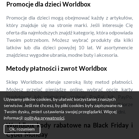
Promocje dla dzieci Worldbox
Promocje dla dzieci mogą obejmować każdy z artykułów,
który znajduje się na stronie marki. Jeśli interesuje Cię
oferta dla najmłodszych znajdź kategorię, która odpowiada
Twoim potrzebom. Możesz wybrać produkty dla kilki
latków lub dla dzieci powyżej 10 lat. W asortymencie
znajdziesz wygodne ubrania, modne buty i akcesoria.
Metody płatności i zwrot Worldbox
Sklep Worldbox oferuje szeroką listę metod płatności.
Możesz przelać pieniądze online, wybrać opcję karty
kredytowej lub płatniczej, wybrać PayPal lub PayPo.
Używamy plików cookies, by ułatwić korzystanie z naszych
Istnieje również opcja zapłacenia gotówką przy odbiorze
serwisów. Jeśli nie chcesz, by pliki cookies były zapisywane na
paczki. Termin zwrotu płatności może wynieść do 14 dni.
Twoim dysku, zmień ustawienia swojej przeglądarki. Więcej
informacji:
polityka prywatności
.
Worldbox kody rabatowe na Black Friday i
Ok, rozumiem
Cyber Monday