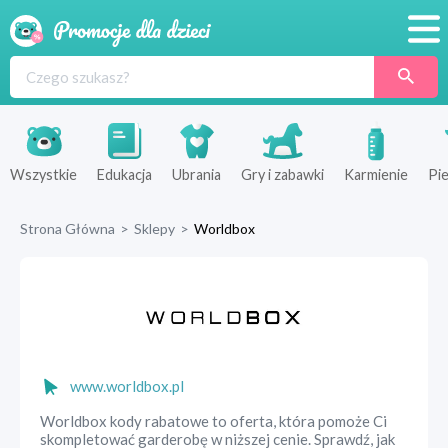
Promocje
Produkty
Sklepy
Wszystkie
Edukacja
Ubrania
Gry i zabawki
Karmienie
Pie
Blog
Strona Główna
>
Sklepy
>
Worldbox
Wyprawka
www.worldbox.pl
Worldbox kody rabatowe to oferta, która pomoże Ci
skompletować garderobę w niższej cenie. Sprawdź, jak