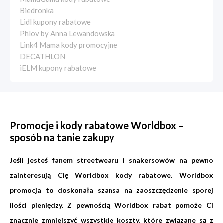
Biedronka
Lidl kupony rabatowe
Phlov by Anna Lewandowska
Link4 Mama kody promocyjne
DECATHLON
iELM kupony rabatowe
Promocje i kody rabatowe Worldbox –
sposób na tanie zakupy
Jeśli jesteś fanem streetwearu i snakersowów na pewno
zainteresują Cię Worldbox kody rabatowe. Worldbox
promocja to doskonała szansa na zaoszczędzenie sporej
ilości pieniędzy. Z pewnością Worldbox rabat pomoże Ci
znacznie zmniejszyć wszystkie koszty, które związane są z