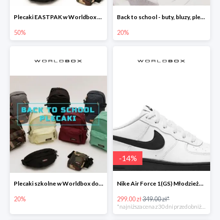
Plecaki EASTPAK w Worldbox -50%
Back to school - buty, bluzy, plecaki i inne
50%
20%
-
14
%
Plecaki szkolne w Worldbox do -20%
Nike Air Force 1(GS) Młodzieżowe Białe
20%
299.00 zł
349.00 zł*
*najniższa cena z 30 dni przed obniżką