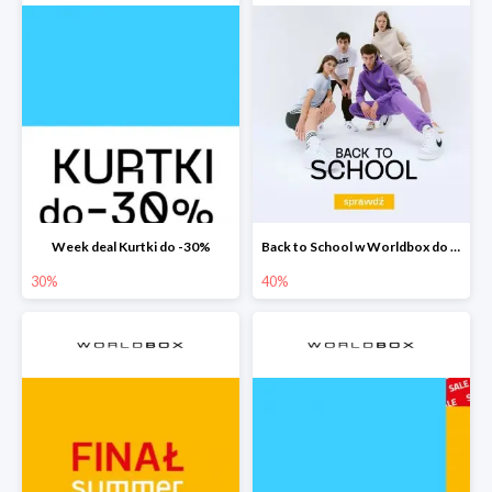
Week deal Kurtki do -30%
Back to School w Worldbox do -40%
30%
40%