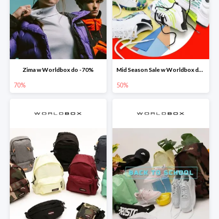
Zima w Worldbox do -70%
Mid Season Sale w Worldbox do -50%
70%
50%