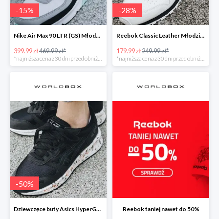
-
15
%
-
28
%
Nike Air Max 90 LTR (GS) Młodzieżowe
Reebok Classic Leather Młodzieżowe
399.99 zł
469.99 zł*
179.99 zł
249.99 zł*
*najniższa cena z 30 dni przed obniżką
*najniższa cena z 30 dni przed obniżką
-
50
%
Dziewczęce buty Asics HyperGEL-LYTE
Reebok taniej nawet do 50%