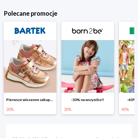
Polecane promocje
-30% na wszystko!!
-40% na drugą sztukę
Wiosenn
30%
40%
25%