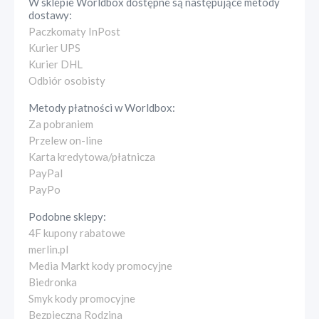
W sklepie
Worldbox
dostępne są następujące metody
dostawy:
Paczkomaty InPost
Kurier UPS
Kurier DHL
Odbiór osobisty
Metody płatności w
Worldbox
:
Za pobraniem
Przelew on-line
Karta kredytowa/płatnicza
PayPal
PayPo
Podobne sklepy:
4F kupony rabatowe
merlin.pl
Media Markt kody promocyjne
Biedronka
Smyk kody promocyjne
Bezpieczna Rodzina