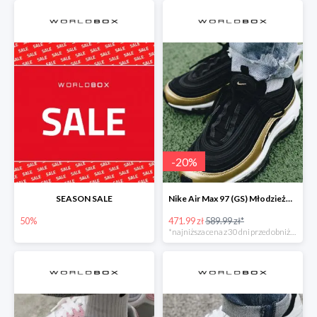
-
20
%
SEASON SALE
Nike Air Max 97 (GS) Młodzieżowe Czarne
50%
471.99 zł
589.99 zł*
*najniższa cena z 30 dni przed obniżką