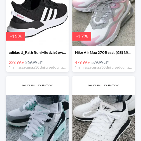
-
15
%
-
17
%
adidas U_Path Run Młodzieżowe Czarne
Nike Air Max 270 React (GS) Młodzieżowe
229.99 zł
269.99 zł*
479.99 zł
579.99 zł*
*najniższa cena z 30 dni przed obniżką
*najniższa cena z 30 dni przed obniżką