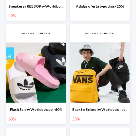
Sneakersy REEBOK w Worldbox do -40%
Adidas oferta tygodnia -25%
40%
Flash Sale w Worldbox do -60%
Back to School w Worldbox - plecaki do -50%
60%
50%