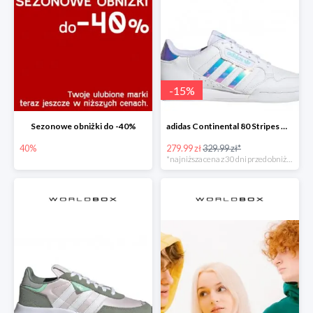
-
15
%
Sezonowe obniżki do -40%
adidas Continental 80 Stripes Młodzieżowe Białe
40%
279.99 zł
329.99 zł*
*najniższa cena z 30 dni przed obniżką