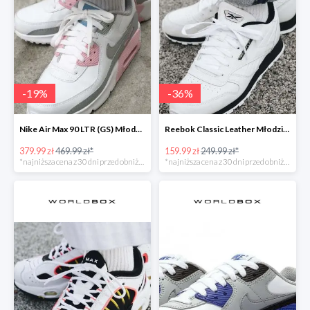
-
19
%
-
36
%
Nike Air Max 90 LTR (GS) Młodzieżowe Białe
Reebok Classic Leather Młodzieżowe Białe
379.99 zł
469.99 zł*
159.99 zł
249.99 zł*
*najniższa cena z 30 dni przed obniżką
*najniższa cena z 30 dni przed obniżką