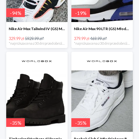
-
94
%
-
19
%
Nike Air Max Tailwind IV (GS) Młodzieżowe Białe
Nike Air Max 90 LTR (GS) Młodzieżowe Biał
329.99 zł
5929.99 zł*
379.99 zł
469.99 zł*
*najniższa cena z 30 dni przed obniżką
*najniższa cena z 30 dni przed obniżką
-
35
%
-
35
%
Timberland Heritage 6" Premium Młodzieżowe Czarne
Reebok Club C Młodzieżowe Białe