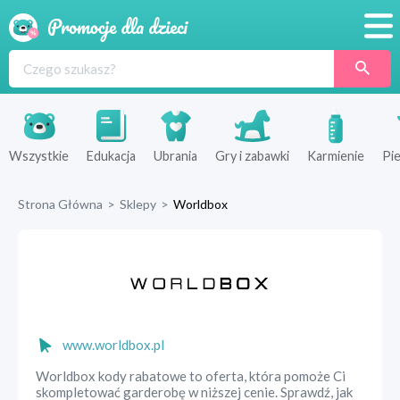
Promocje
Produkty
Sklepy
Wszystkie
Edukacja
Ubrania
Gry i zabawki
Karmienie
Pie
Blog
Strona Główna
>
Sklepy
>
Worldbox
Wyprawka
www.worldbox.pl
Worldbox kody rabatowe to oferta, która pomoże Ci
skompletować garderobę w niższej cenie. Sprawdź, jak