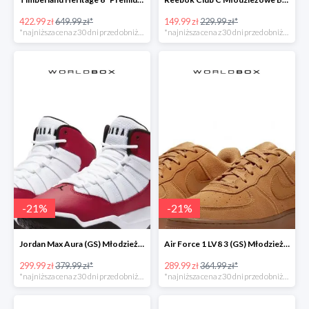
422.99 zł
649.99 zł*
149.99 zł
229.99 zł*
*najniższa cena z 30 dni przed obniżką
*najniższa cena z 30 dni przed obniżką
-
21
%
-
21
%
Jordan Max Aura (GS) Młodzieżowe Czerwone
Air Force 1 LV8 3 (GS) Młodzieżowe Brązowe
299.99 zł
379.99 zł*
289.99 zł
364.99 zł*
*najniższa cena z 30 dni przed obniżką
*najniższa cena z 30 dni przed obniżką