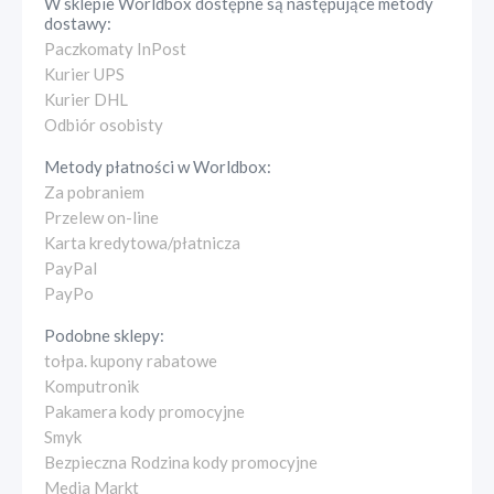
W sklepie
Worldbox
dostępne są następujące metody
dostawy:
Paczkomaty InPost
Kurier UPS
Kurier DHL
Odbiór osobisty
Metody płatności w
Worldbox
:
Za pobraniem
Przelew on-line
Karta kredytowa/płatnicza
PayPal
PayPo
Podobne sklepy:
tołpa. kupony rabatowe
Komputronik
Pakamera kody promocyjne
Smyk
Bezpieczna Rodzina kody promocyjne
Media Markt