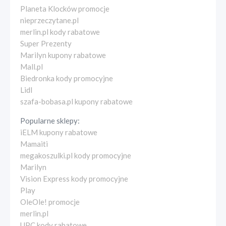
Planeta Klocków promocje
nieprzeczytane.pl
merlin.pl kody rabatowe
Super Prezenty
Marilyn kupony rabatowe
Mall.pl
Biedronka kody promocyjne
Lidl
szafa-bobasa.pl kupony rabatowe
Popularne sklepy:
iELM kupony rabatowe
Mamaiti
megakoszulki.pl kody promocyjne
Marilyn
Vision Express kody promocyjne
Play
OleOle! promocje
merlin.pl
UPC kody rabatowe