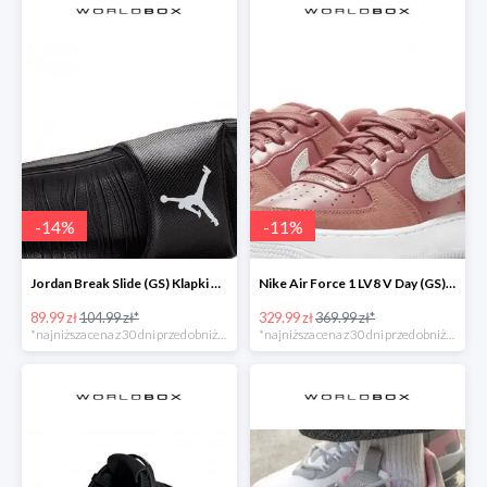
-
14
%
-
11
%
Jordan Break Slide (GS) Klapki Młodzieżowe Czarne
Nike Air Force 1 LV8 V Day (GS) Młodzieżowe Różowe
89.99 zł
104.99 zł*
329.99 zł
369.99 zł*
*najniższa cena z 30 dni przed obniżką
*najniższa cena z 30 dni przed obniżką