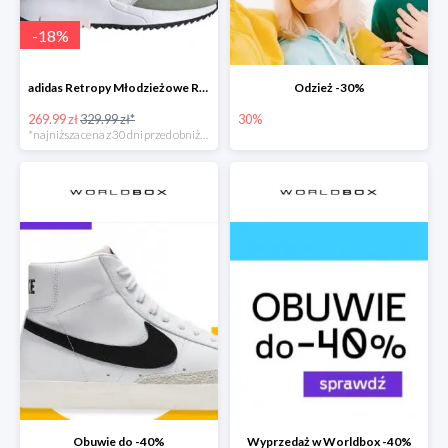
-
18
%
adidas Retropy Młodzieżowe Różowe
Odzież -30%
269.99 zł
329.99 zł*
30%
*najniższa cena z 30 dni przed obniżką
Obuwie do -40%
Wyprzedaż w Worldbox -40%