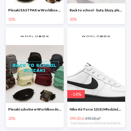
Plecaki EASTPAK w Worldbox -50%
Back to school - buty, bluzy, plecaki i inne
50%
20%
-
14
%
Plecaki szkolne w Worldbox do -20%
Nike Air Force 1(GS) Młodzieżowe Białe
20%
299.00 zł
349.00 zł*
*najniższa cena z 30 dni przed obniżką