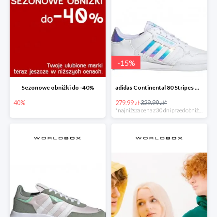
-
15
%
Sezonowe obniżki do -40%
adidas Continental 80 Stripes Młodzieżowe Białe
40%
279.99 zł
329.99 zł*
*najniższa cena z 30 dni przed obniżką