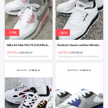
-
19
%
-
36
%
Nike Air Max 90 LTR (GS) Młodzieżowe Białe
Reebok Classic Leather Młodzieżowe Białe
379.99 zł
469.99 zł*
159.99 zł
249.99 zł*
*najniższa cena z 30 dni przed obniżką
*najniższa cena z 30 dni przed obniżką