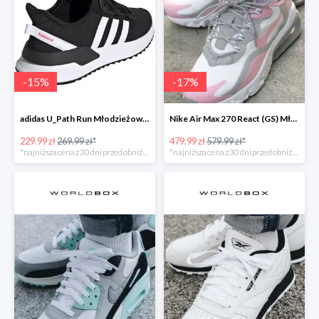
-
15
%
-
17
%
adidas U_Path Run Młodzieżowe Czarne
Nike Air Max 270 React (GS) Młodzieżowe
229.99 zł
269.99 zł*
479.99 zł
579.99 zł*
*najniższa cena z 30 dni przed obniżką
*najniższa cena z 30 dni przed obniżką