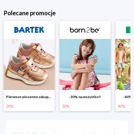
Polecane promocje
-30% na wszystko!!
-40% na drugą sztukę
Wiosenn
30%
40%
25%