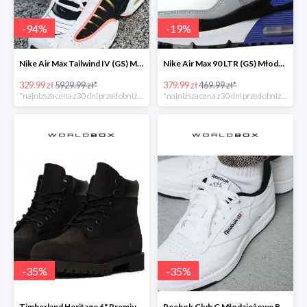
-
94
%
-
19
%
Nike Air Max Tailwind IV (GS) Młodzieżowe Białe
Nike Air Max 90 LTR (GS) Młodzieżowe Biał
329.99 zł
5929.99 zł*
379.99 zł
469.99 zł*
*najniższa cena z 30 dni przed obniżką
*najniższa cena z 30 dni przed obniżką
-
35
%
-
35
%
Timberland Heritage 6" Premium Młodzieżowe Czarne
Reebok Club C Młodzieżowe Białe