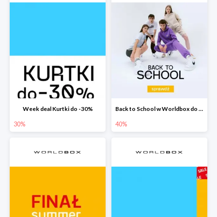
Week deal Kurtki do -30%
Back to School w Worldbox do -40%
30%
40%