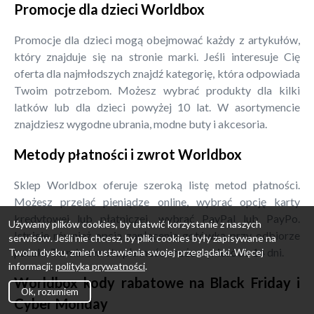
Promocje dla dzieci Worldbox
Promocje dla dzieci mogą obejmować każdy z artykułów,
który znajduje się na stronie marki. Jeśli interesuje Cię
oferta dla najmłodszych znajdź kategorię, która odpowiada
Twoim potrzebom. Możesz wybrać produkty dla kilki
latków lub dla dzieci powyżej 10 lat. W asortymencie
znajdziesz wygodne ubrania, modne buty i akcesoria.
Metody płatności i zwrot Worldbox
Sklep Worldbox oferuje szeroką listę metod płatności.
Możesz przelać pieniądze online, wybrać opcję karty
kredytowej lub płatniczej, wybrać PayPal lub PayPo.
Używamy plików cookies, by ułatwić korzystanie z naszych
Istnieje również opcja zapłacenia gotówką przy odbiorze
serwisów. Jeśli nie chcesz, by pliki cookies były zapisywane na
paczki. Termin zwrotu płatności może wynieść do 14 dni.
Twoim dysku, zmień ustawienia swojej przeglądarki. Więcej
informacji:
polityka prywatności
.
Worldbox kody rabatowe na Black Friday i
Ok, rozumiem
Cyber Monday