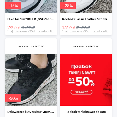
-
15
%
-
28
%
Nike Air Max 90 LTR (GS) Młodzieżowe
Reebok Classic Leather Młodzieżowe
399.99 zł
469.99 zł*
179.99 zł
249.99 zł*
*najniższa cena z 30 dni przed obniżką
*najniższa cena z 30 dni przed obniżką
-
50
%
Dziewczęce buty Asics HyperGEL-LYTE
Reebok taniej nawet do 50%