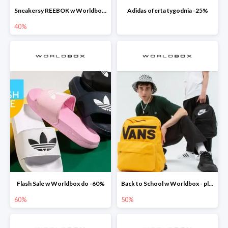
Sneakersy REEBOK w Worldbox do -40%
Adidas oferta tygodnia -25%
40%
Flash Sale w Worldbox do -60%
Back to School w Worldbox - plecaki do -50%
60%
50%