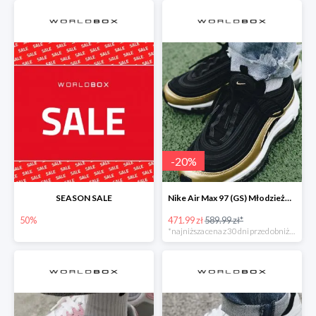
-
20
%
SEASON SALE
Nike Air Max 97 (GS) Młodzieżowe Czarne
50%
471.99 zł
589.99 zł*
*najniższa cena z 30 dni przed obniżką