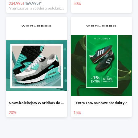
234.99 zł
469.99 zł*
50%
*najniższa cena z 30 dni przed obniżką
Nowa kolekcja w Worldbox do -20%
Extra 15% na nowe produkty ?
20%
15%