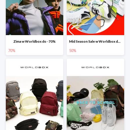
Zima w Worldbox do -70%
Mid Season Sale w Worldbox do -50%
70%
50%