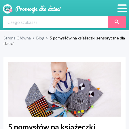
Promocje
Produkty
Strona Główna
>
Blog
>
5 pomysłów na książeczki sensoryczne dla
dzieci
Sklepy
Blog
Wyprawka
5 pomysłów na książeczki