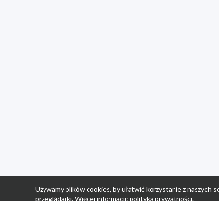
Używamy plików cookies, by ułatwić korzystanie z naszych se
przeglądarki. Więcej informacji:
polityka prywatności
.