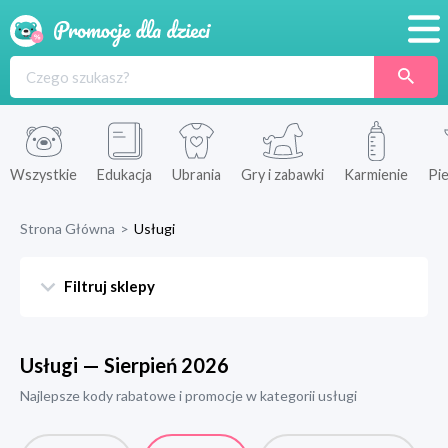
Promocje
Produkty
Sklepy
Wszystkie
Edukacja
Ubrania
Gry i zabawki
Karmienie
Pie
Blog
Strona Główna
>
Usługi
Wyprawka
Filtruj sklepy
Usługi
—
Sierpień
2026
Najlepsze kody rabatowe i promocje w kategorii
usługi