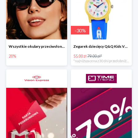
-
30
%
Wszystkie okulary przeciwsłoneczne Solaris w Vision Express -20%
Zegarek dziecięcy Q&Q Kids VR99-003
20%
55.00 zł
79.00 zł*
*najniższa cena z 30 dni przed obniżką