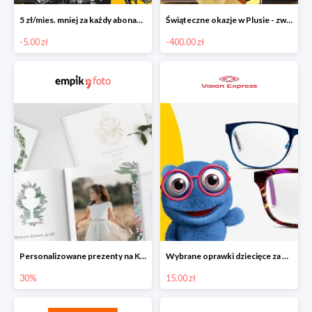
5 zł/mies. mniej za każdy abonament w Plush przy zakupie min. dwóch
Świąteczne okazje w Plusie - zwrot gotówki nawet do -400zł
-5.00 zł
-400.00 zł
Personalizowane prezenty na Komunię w Empik Foto do -30%
Wybrane oprawki dziecięce za 15 zł
30%
15.00 zł