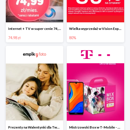
Internet + TV w super cenie 74,99zł/mc
Wielka wyprzedaż w Vision Express do -80%
74.98 zł
80%
Prezenty na Walentynki dla Twoich bliskich w Empik Foto do -30%
Mistrzowski Box w T-Mobile - Mistrzowski Box od 30 zł.