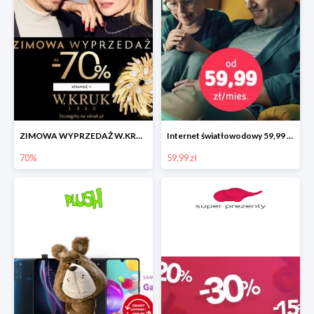
ZIMOWA WYPRZEDAŻ W.KRUK! ✨
Internet światłowodowy 59,99 zł miesięcznie w UPC
70%
59.99 zł