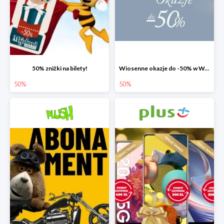
50% zniżki na bilety!
Wiosenne okazje do -50% w W.KRUK
50%
50%