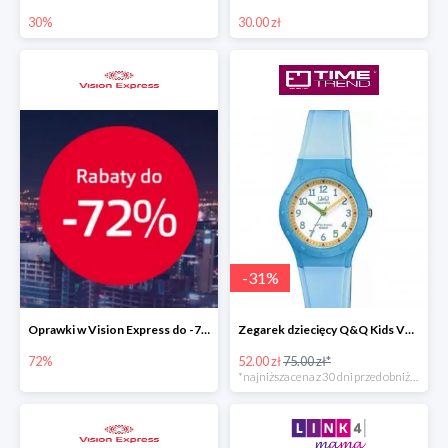
30%
30.00 zł
-
31
%
Oprawki w Vision Express do -72%
Zegarek dziecięcy Q&Q Kids VR75-001
72%
52.00 zł
75.00 zł*
*najniższa cena z 30 dni przed obniżką