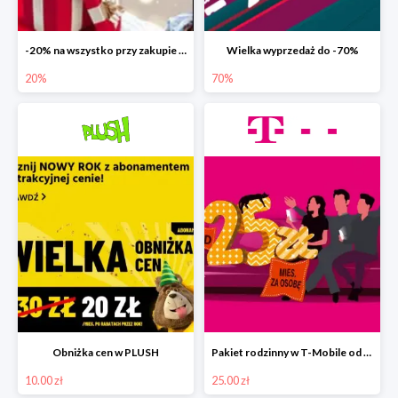
-20% na wszystko przy zakupie karty podarunkowej
Wielka wyprzedaż do -70%
20%
70%
Obniżka cen w PLUSH
Pakiet rodzinny w T-Mobile od 25 zł. miesięcznie
10.00 zł
25.00 zł