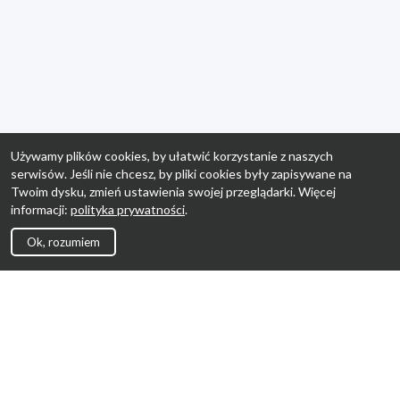
Używamy plików cookies, by ułatwić korzystanie z naszych
serwisów. Jeśli nie chcesz, by pliki cookies były zapisywane na
Twoim dysku, zmień ustawienia swojej przeglądarki. Więcej
informacji:
polityka prywatności
.
Ok, rozumiem