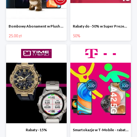
Bombowy Abonament w Plush od 25 zł.
Rabaty do -50% w Super Prezenty
25.00 zł
50%
Rabaty -15%
Smartokazje w T-Mobile - rabaty do -300 zł