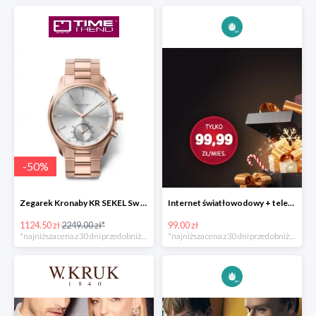
-
50
%
Zegarek Kronaby KR SEKEL Sw super cenie
Internet światłowodowy + telewizja tylko 99zł/mies.
1124.50 zł
2249.00 zł*
99.00 zł
*najniższa cena z 30 dni przed obniżką
*najniższa cena z 30 dni przed obniżką