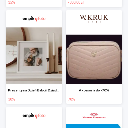
15%
-300.00 zł
Prezenty na Dzień Babci i Dziadka w Empik Foto do -30%
Akcesoria do -70%
30%
70%