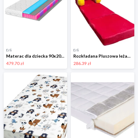
Erli
Erli
Materac dla dziecka 90x200 kieszeniowy dziecięcy 14cm Borys Kids H3 średni
Rozkładana Pluszowa leżanka krzesło dla dziecka
479.70 zł
286.39 zł