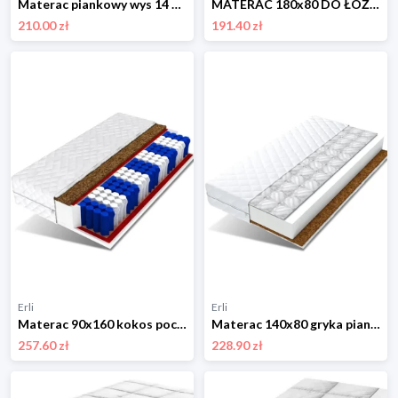
Materac piankowy wys 14 cm 80x200 cm - Wigofil - PRODUCENT !!! HITT !!!
MATERAC 180x80 DO ŁÓŻKA GRYKA PIANKA KOKOS 180x80
210.00 zł
191.40 zł
Erli
Erli
Materac 90x160 kokos pocket 7 stref 14 cm MILO
Materac 140x80 gryka pianka kokos BIANKA
257.60 zł
228.90 zł