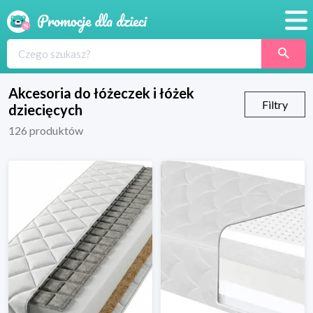
Promocje
Produkty
Akcesoria do łóżeczek i łóżek
Filtry
dziecięcych
Sklepy
126
produktów
Blog
Wyprawka