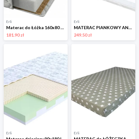
Erli
Erli
Materac do Łóżka 160x80 x 10 cm Gryka Pianka Kokos
MATERAC PIANKOWY ANTYALERGICZNY DLA DZIECKA PIANKA HR LATEKS 140x70 ATEST
181.90 zł
249.50 zł
Erli
Erli
Materac dziecięcy 90x180 lateks pianka FDM SMILE wodoodporny pokrowiec
MATERAC do ŁÓŻECZKA TURYSTYCZNEGO 120x60