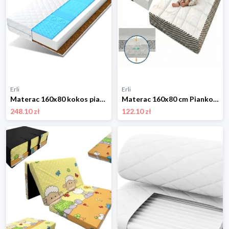
Erli
Erli
Materac 160x80 kokos pianka HR profilowana BOLEK
Materac 160x80 cm Piankowy do łóżeczka Dziecięcy H3 Pełny Atest Oeko-Tex
248.10 zł
122.10 zł