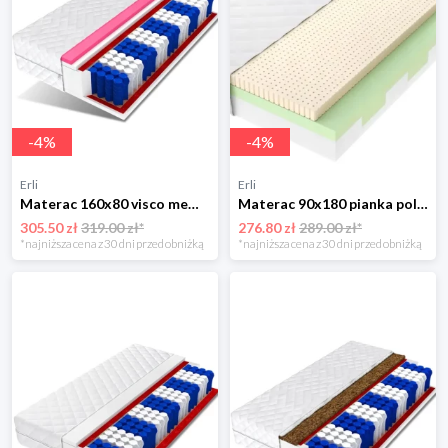
-
4
%
-
4
%
Erli
Erli
Materac 160x80 visco memory pocket 7 stref SOLARIS
Materac 90x180 pianka poliuretanowa T25 strefowy lateks BERRY
305.50 zł
319.00 zł*
276.80 zł
289.00 zł*
*najniższa cena z 30 dni przed obniżką
*najniższa cena z 30 dni przed obniżką