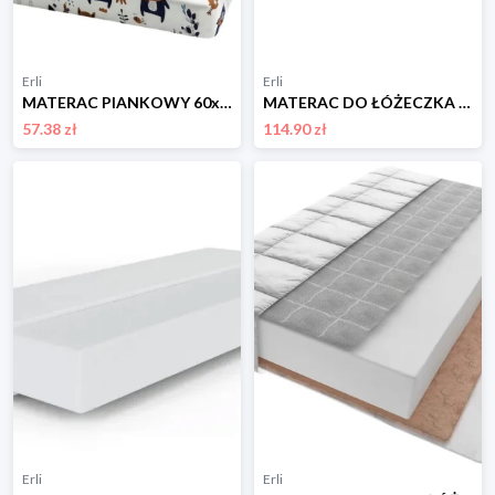
Erli
Erli
MATERAC PIANKOWY 60x120cm dziecięcy DO ŁÓŻECZKA pokrowiec BAWEŁNA 135
MATERAC DO ŁÓŻECZKA GRYKA + PIANKA + KOKOS 120 x 60
57.38 zł
114.90 zł
Erli
Erli