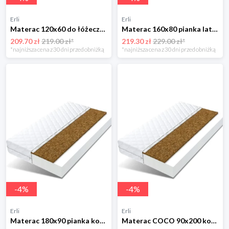
Erli
Erli
Materac 120x60 do łóżeczka gryka kokos BIANKA
Materac 160x80 pianka lateks VENUS
209.70 zł
219.00 zł*
219.30 zł
229.00 zł*
*najniższa cena z 30 dni przed obniżką
*najniższa cena z 30 dni przed obniżką
-
4
%
-
4
%
Erli
Erli
Materac 180x90 pianka kokos COCO
Materac COCO 90x200 kokos pianka dla dzieci 200x90