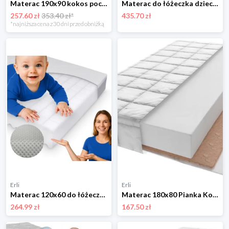
Materac 190x90 kokos pocket 7 stref 14 cm MILO
Materac do łóżeczka dziecięcego 120x80 cm KOMFORT LUX KOMPAKT 2 - częściowy
257.60 zł
353.40 zł*
435.70 zł
*najniższa cena z 30 dni przed obniżką
Erli
Erli
Materac 120x60 do łóżeczka piankowy twardy dziecięcy 60x120 cm dla dziecka
Materac 180x80 Pianka Kokos OEKO-TEX Zdejmowany Pokrowiec
264.99 zł
167.50 zł