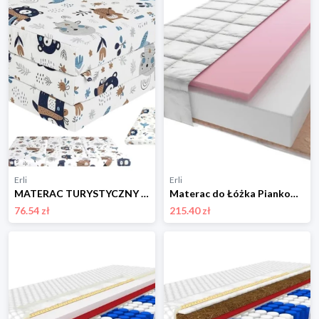
Erli
Erli
MATERAC TURYSTYCZNY 120x60 składany PUFA TORBA dla dziecka do ŁÓŻECZKA 135
Materac do Łóżka Piankowy Strefowy Kokos 160 x 80 x 11 cm
76.54 zł
215.40 zł