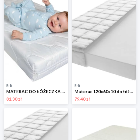
Erli
Erli
MATERAC DO ŁÓŻECZKA 120x60cm dwustronny Pokrowiec Pikowany ATEST dla dzieci
Materac 120x60x10 do łóżeczka Piankowy H3 Oeko-Tex zdejmowany pokrowiec
81.30 zł
79.40 zł