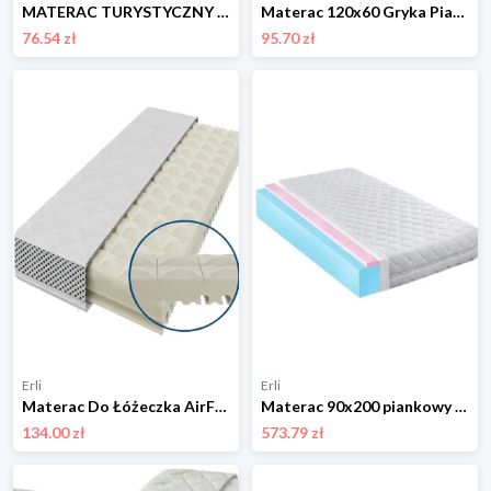
MATERAC TURYSTYCZNY 120x60 składany PUFA TORBA dla dziecka do ŁÓŻECZKA 120
Materac 120x60 Gryka Pianka Kokos Antyalergiczny Zdejmowany Pokrowiec
76.54 zł
95.70 zł
Erli
Erli
Materac Do Łóżeczka AirFlow Comfort 120x60 Piankowy Antyseptyczny Strefowy
Materac 90x200 piankowy dla dziecka z pianką HR miękki 24cm antyalergiczny
134.00 zł
573.79 zł