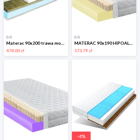
Erli
Erli
Materac 90x200 trawa morska Visco Memory 10cm
MATERAC 90x190 HIPOALERGICZNY Z LATEKSEM 14CM H2H3
478.00 zł
573.79 zł
-
4
%