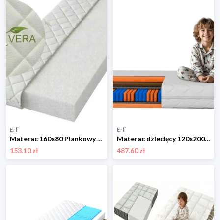
Erli
Erli
Materac 160x80 Piankowy Dwustronny Twardy ALOE VERA Antyalergiczny Premium
Materac dziecięcy 120x200 kieszeniowy dwustronny kokos 17 cm twardy, średni
153.10 zł
487.60 zł