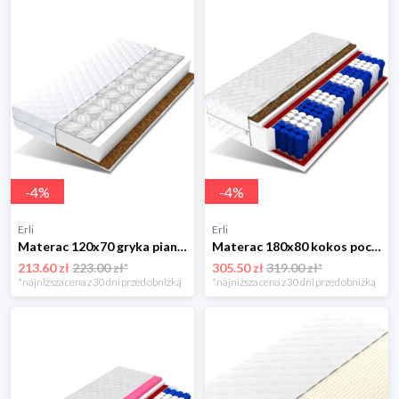
-
4
%
-
4
%
Erli
Erli
Materac 120x70 gryka pianka kokos BIANKA
Materac 180x80 kokos pocket 7 stref 15cm MARS
213.60 zł
223.00 zł*
305.50 zł
319.00 zł*
*najniższa cena z 30 dni przed obniżką
*najniższa cena z 30 dni przed obniżką