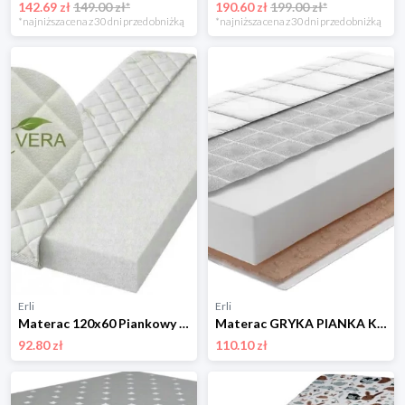
142.69 zł
149.00 zł*
190.60 zł
199.00 zł*
*najniższa cena z 30 dni przed obniżką
*najniższa cena z 30 dni przed obniżką
Erli
Erli
Materac 120x60 Piankowy Średnio Twardy ALOE VERA Antyalergiczny Premium
Materac GRYKA PIANKA KOKOS 100x50 o grubości 8 cm + pokrowiec pikowany
92.80 zł
110.10 zł