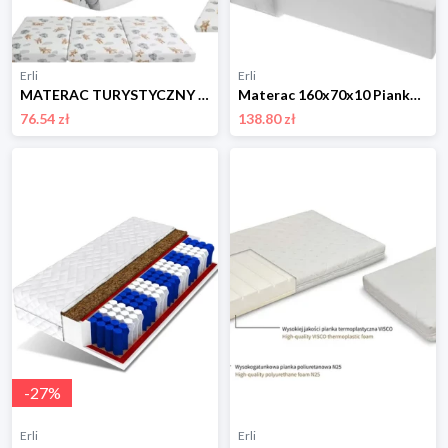
Erli
Erli
MATERAC TURYSTYCZNY 120x60 składany PUFA TORBA dla dziecka do ŁÓŻECZKA 23
Materac 160x70x10 Piankowy H3 Dziecięcy Certyfikat OEKO-TEX Cały Wyrób
76.54 zł
138.80 zł
-
27
%
Erli
Erli