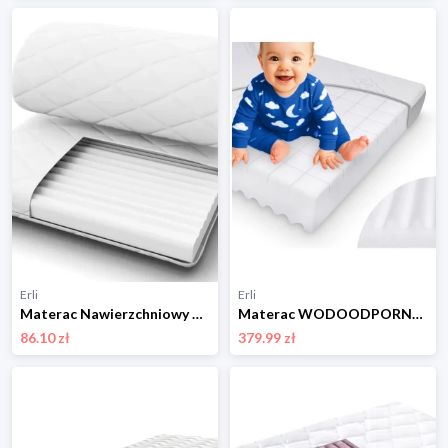
Erli
Erli
Materac Nawierzchniowy 160x80 piankowy dziecięcy średniotwardy Topper
Materac WODOODPORNY 140x70 z Nieprzemakalny Pokrowiec do łóżeczka 70x140 cm
86.10 zł
379.99 zł