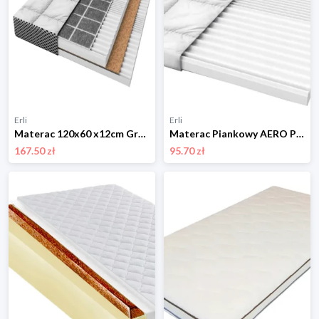
Erli
Erli
Materac 120x60 x12cm Gryka Pianka Kokos AERO PREMIUM LUX Strefowy Modułowy
Materac Piankowy AERO PREMIUM 160 x 80 x 6 cm Nawierzchniowy Topper
167.50 zł
95.70 zł