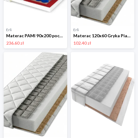
Erli
Erli
Materac PAMI 90x200 pocket Double HARD kokos
Materac 120x60 Gryka Pianka Kokos Antyalergiczny Zdejmowany Pokrowiec
236.60 zł
102.40 zł