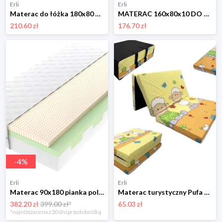
Erli
Erli
Materac do łóżka 180x80 Gryka Pianka Kokos 10cm Zdejmowany Pokrowiec
MATERAC 160x80x10 DO ŁÓŻKA GRYKA PIANKA KOKOS Dwustronny Twardy
210.60 zł
176.70 zł
-
4
%
Erli
Erli
Materac 90x180 pianka poliuretanowa T25 lateks strefowy MINIOR
Materac turystyczny Pufa 120x60 dla dzieci + Torba Składany 2w1
382.20 zł
399.00 zł*
65.03 zł
*najniższa cena z 30 dni przed obniżką