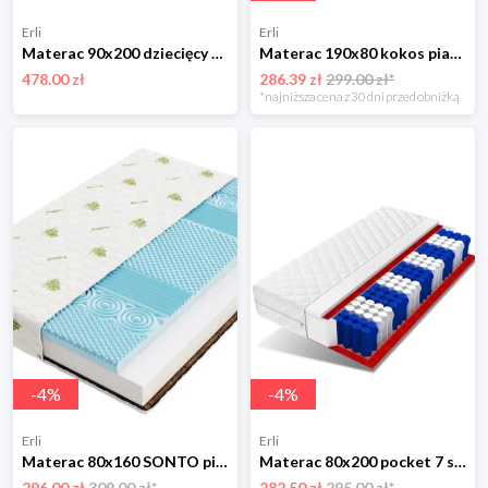
Erli
Erli
Materac 90x200 dziecięcy z lateksem na alergię antyalergiczny piankowy H3
Materac 190x80 kokos pianka HR profilowana BOLEK
478.00 zł
286.39 zł
299.00 zł*
*najniższa cena z 30 dni przed obniżką
-
4
%
-
4
%
Erli
Erli
Materac 80x160 SONTO pianka kokos piankowy do łóżeczka
Materac 80x200 pocket 7 stref 15 cm DINO
296.00 zł
309.00 zł*
282.50 zł
295.00 zł*