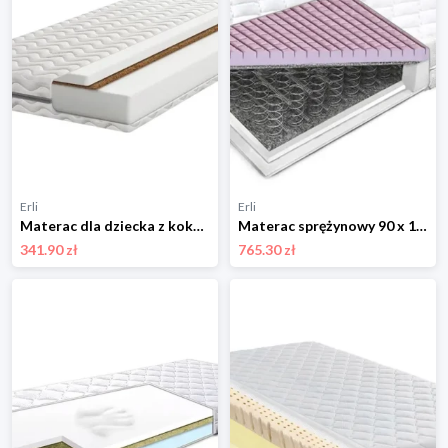
Erli
Erli
Materac dla dziecka z kokosem 12 cm H3 90x200 cm
Materac sprężynowy 90 x 160 pianka masująca kostka
341.90 zł
765.30 zł