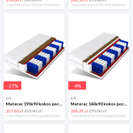
*najniższa cena z 30 dni przed obniżką
*najniższa cena z 30 dni przed obniżką
-
27
%
-
4
%
Erli
Erli
Materac 190x90 kokos pocket 7 stref 14 cm MILO
Materac 160x90 kokos pocket 7 stref 15cm MARS
257.60 zł
353.40 zł*
286.39 zł
299.00 zł*
*najniższa cena z 30 dni przed obniżką
*najniższa cena z 30 dni przed obniżką