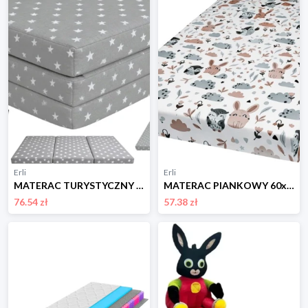
Erli
Erli
MATERAC TURYSTYCZNY 120x60 składany PUFA TORBA dla dziecka do ŁÓŻECZKA 33
MATERAC PIANKOWY 60x120cm dziecięcy DO ŁÓŻECZKA pokrowiec BAWEŁNA 129
76.54 zł
57.38 zł