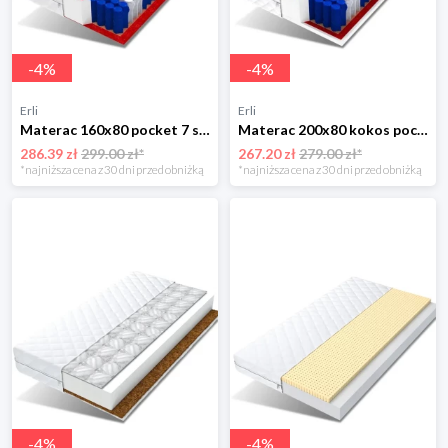
-
4
%
-
4
%
Erli
Erli
Materac 160x80 pocket 7 stref 12 cm DINO
Materac 200x80 kokos pocket 7 stref 14 cm MILO
286.39 zł
299.00 zł*
267.20 zł
279.00 zł*
*najniższa cena z 30 dni przed obniżką
*najniższa cena z 30 dni przed obniżką
-
4
%
-
4
%