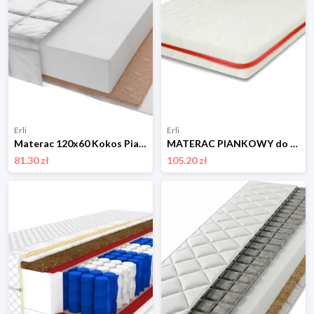
Erli
Erli
Materac 120x60 Kokos Pianka Dziecięcy Dwustronny Atest Oeko-Tex
MATERAC PIANKOWY do łóżeczka 160X80 PIKOWANY !!!
81.30 zł
105.20 zł