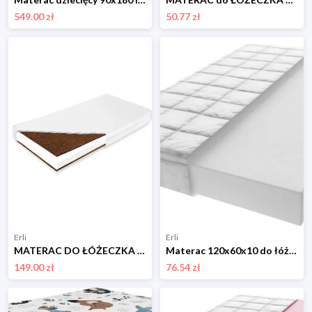
549.00 zł
50.77 zł
Erli
Erli
MATERAC DO ŁÓŻECZKA KOKOS PIANKA KOKOS 120x60 KPK
Materac 120x60x10 do łóżeczka Piankowy H3 Oeko-Tex zdejmowany pokrowiec
149.00 zł
76.54 zł