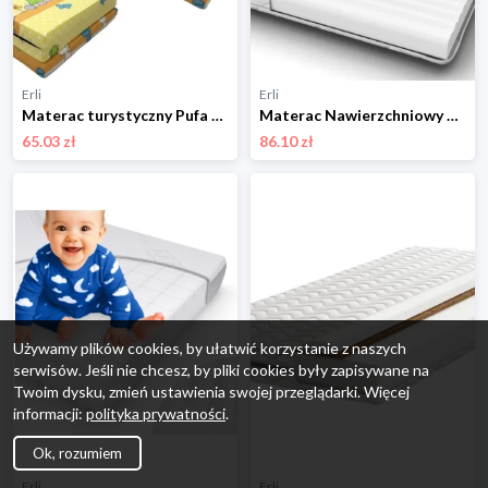
Erli
Erli
Materac turystyczny Pufa 120x60 dla dzieci + Torba Składany 2w1
Materac Nawierzchniowy 160x80 piankowy dziecięcy średniotwardy Topper
65.03 zł
86.10 zł
Używamy plików cookies, by ułatwić korzystanie z naszych
serwisów. Jeśli nie chcesz, by pliki cookies były zapisywane na
Twoim dysku, zmień ustawienia swojej przeglądarki. Więcej
informacji:
polityka prywatności
.
Ok, rozumiem
Erli
Erli