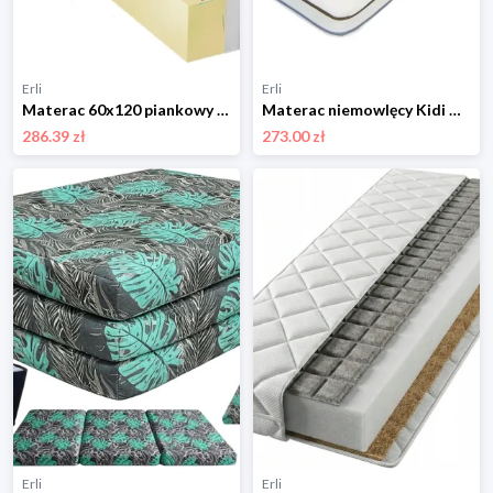
Erli
Erli
Materac 60x120 piankowy kokosowy H2 H3 11 cm dla dzieci do pokoju dziecka
Materac niemowlęcy Kidi Double Fun 120x60 lateks-pianka-kokos Danpol
286.39 zł
273.00 zł
Erli
Erli