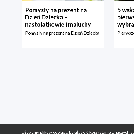
Pomysły na prezent na
5 wska
Dzień Dziecka –
pierws
nastolatkowie i maluchy
wybra
Pomysły na prezent na Dzień Dziecka
Pierwsze
Używamy plików cookies, by ułatwić korzystanie z naszych se