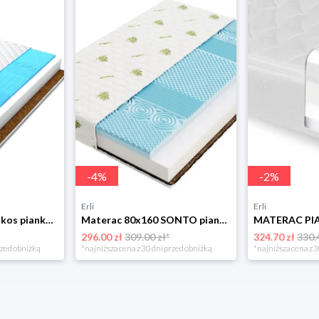
-
4
%
-
2
%
Erli
Erli
Materac 190x80 kokos pianka HR profilowana BOLEK
Materac 80x160 SONTO pianka kokos piankowy do łóżeczka
296.00 zł
309.00 zł*
324.70 zł
330.
rzed obniżką
*najniższa cena z 30 dni przed obniżką
*najniższa cena z 3