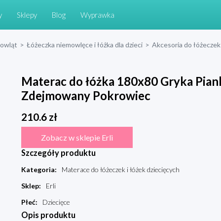
y
Sklepy
Blog
Wyprawka
mowląt
>
Łóżeczka niemowlęce i łóżka dla dzieci
>
Akcesoria do łóżeczek 
Materac do łóżka 180x80 Gryka Pia
Zdejmowany Pokrowiec
210.6
zł
Zobacz w sklepie Erli
Szczegóły produktu
Kategoria
:
Materace do łóżeczek i łóżek dziecięcych
Sklep
:
Erli
Płeć
:
Dziecięce
Opis produktu