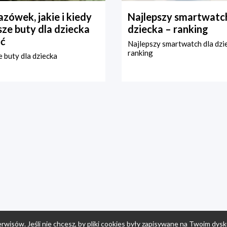
zówek, jakie i kiedy
Najlepszy smartwatch
ze buty dla dziecka
dziecka – ranking
ć
Najlepszy smartwatch dla dzi
ranking
 buty dla dziecka
rwisów. Jeśli nie chcesz, by pliki cookies były zapisywane na Twoim dysk