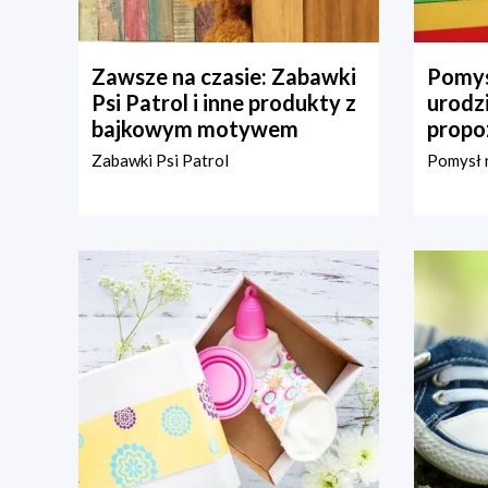
Zawsze na czasie: Zabawki
Pomys
Psi Patrol i inne produkty z
urodz
bajkowym motywem
propo
Zabawki Psi Patrol
Pomysł n