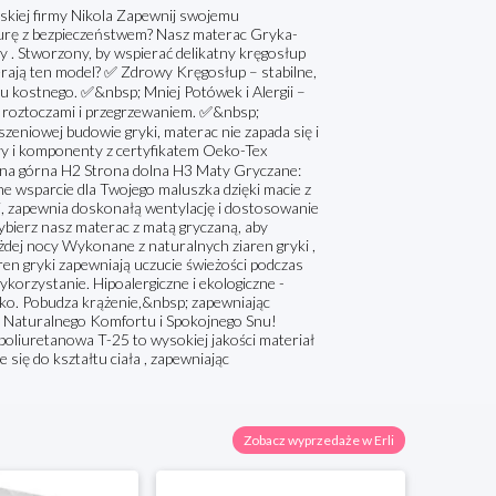
kiej firmy Nikola Zapewnij swojemu
urę z bezpieczeństwem? Nasz materac Gryka-
 . Stworzony, by wspierać delikatny kręgosłup
rają ten model? ✅ Zdrowy Kręgosłup – stabilne,
u kostnego. ✅&nbsp; Mniej Potówek i Alergii –
ą, roztoczami i przegrzewaniem. ✅&nbsp;
szeniowej budowie gryki, materac nie zapada się i
ły i komponenty z certyfikatem Oeko-Tex
trona górna H2 Strona dolna H3 Maty Gryczane:
e wsparcie dla Twojego maluszka dzięki macie z
, zapewnia doskonałą wentylację i dostosowanie
ybierz nasz materac z matą gryczaną, aby
ażdej nocy Wykonane z naturalnych ziaren gryki ,
ren gryki zapewniają uczucie świeżości podczas
korzystanie. Hipoalergiczne i ekologiczne -
sko. Pobudza krążenie,&nbsp; zapewniając
a Naturalnego Komfortu i Spokojnego Snu!
oliuretanowa T-25 to wysokiej jakości materiał
się do kształtu ciała , zapewniając
Zobacz wyprzedaże w Erli