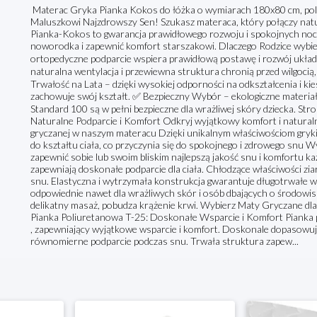
Materac Gryka Pianka Kokos do łóżka o wymiarach 180x80 cm, pols
Maluszkowi Najzdrowszy Sen! Szukasz materaca, który połączy nat
Pianka-Kokos to gwarancja prawidłowego rozwoju i spokojnych nocy
noworodka i zapewnić komfort starszakowi. Dlaczego Rodzice wybie
ortopedyczne podparcie wspiera prawidłową postawę i rozwój układ
naturalna wentylacja i przewiewna struktura chronią przed wilgoci
Trwałość na Lata – dzięki wysokiej odporności na odkształcenia i kie
zachowuje swój kształt. ✅ Bezpieczny Wybór – ekologiczne materia
Standard 100 są w pełni bezpieczne dla wrażliwej skóry dziecka. S
Naturalne Podparcie i Komfort Odkryj wyjątkowy komfort i naturaln
gryczanej w naszym materacu Dzięki unikalnym właściwościom gryki
do kształtu ciała, co przyczynia się do spokojnego i zdrowego snu W
zapewnić sobie lub swoim bliskim najlepszą jakość snu i komfortu k
zapewniają doskonałe podparcie dla ciała. Chłodzące właściwości zia
snu. Elastyczna i wytrzymała konstrukcja gwarantuje długotrwałe wy
odpowiednie nawet dla wrażliwych skór i osób dbających o środowi
delikatny masaż, pobudza krążenie krwi. Wybierz Maty Gryczane dl
Pianka Poliuretanowa T-25: Doskonałe Wsparcie i Komfort Pianka p
, zapewniający wyjątkowe wsparcie i komfort. Doskonale dopasowuje 
równomierne podparcie podczas snu. Trwała struktura zapew...