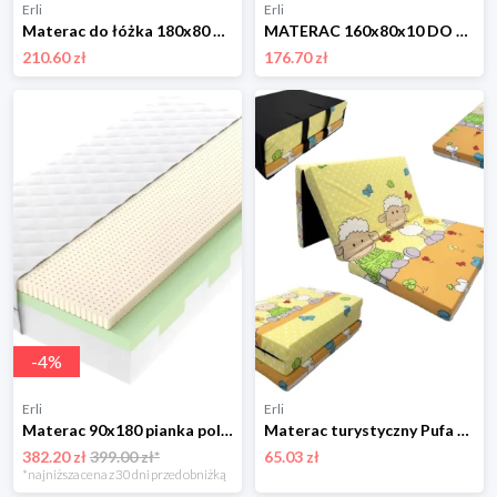
Erli
Erli
Materac do łóżka 180x80 Gryka Pianka Kokos 10cm Zdejmowany Pokrowiec
MATERAC 160x80x10 DO ŁÓŻKA GRYKA PIANKA KOKOS Dwustronny Twardy
210.60 zł
176.70 zł
-
4
%
Erli
Erli
Materac 90x180 pianka poliuretanowa T25 lateks strefowy MINIOR
Materac turystyczny Pufa 120x60 dla dzieci + Torba Składany 2w1
382.20 zł
399.00 zł*
65.03 zł
*najniższa cena z 30 dni przed obniżką