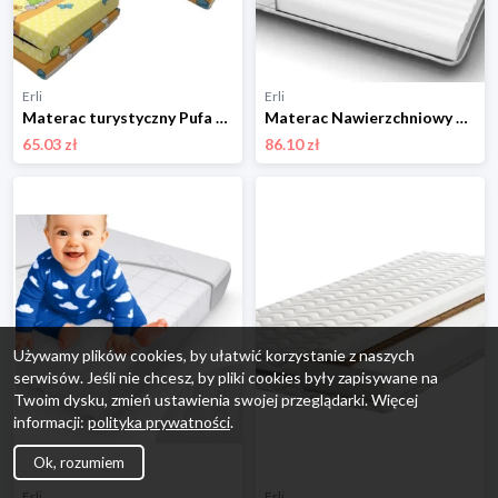
Erli
Erli
Materac turystyczny Pufa 120x60 dla dzieci + Torba Składany 2w1
Materac Nawierzchniowy 160x80 piankowy dziecięcy średniotwardy Topper
65.03 zł
86.10 zł
Używamy plików cookies, by ułatwić korzystanie z naszych
serwisów. Jeśli nie chcesz, by pliki cookies były zapisywane na
Twoim dysku, zmień ustawienia swojej przeglądarki. Więcej
informacji:
polityka prywatności
.
Ok, rozumiem
Erli
Erli