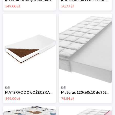
549.00 zł
50.77 zł
Erli
Erli
MATERAC DO ŁÓŻECZKA KOKOS PIANKA KOKOS 120x60 KPK
Materac 120x60x10 do łóżeczka Piankowy H3 Oeko-Tex zdejmowany pokrowiec
149.00 zł
76.54 zł