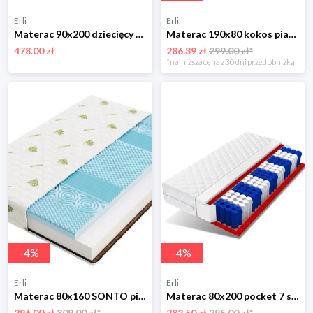
Erli
Erli
Materac 90x200 dziecięcy z lateksem na alergię antyalergiczny piankowy H3
Materac 190x80 kokos pianka HR profilowana BOLEK
478.00 zł
286.39 zł
299.00 zł*
*najniższa cena z 30 dni przed obniżką
-
4
%
-
4
%
Erli
Erli
Materac 80x160 SONTO pianka kokos piankowy do łóżeczka
Materac 80x200 pocket 7 stref 15 cm DINO
296.00 zł
309.00 zł*
282.50 zł
295.00 zł*