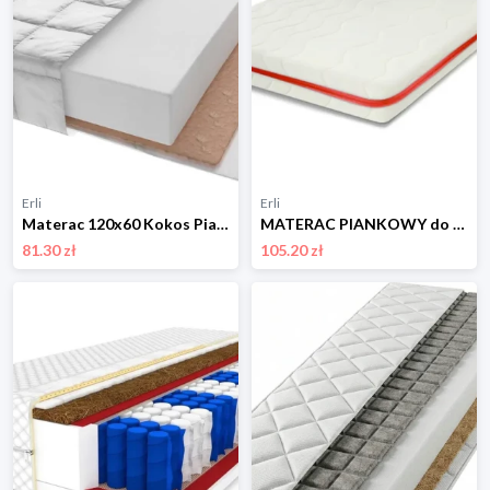
Erli
Erli
Materac 120x60 Kokos Pianka Dziecięcy Dwustronny Atest Oeko-Tex
MATERAC PIANKOWY do łóżeczka 160X80 PIKOWANY !!!
81.30 zł
105.20 zł