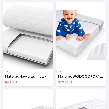
Erli
Erli
Materac Nawierzchniowy 160x80 piankowy dziecięcy średniotwardy Topper
Materac WODOODPORNY 140x70 z Nieprzemakalny Pokrowiec do łóżeczka 70x140 cm
86.10 zł
379.99 zł