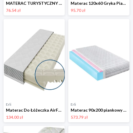
MATERAC TURYSTYCZNY 120x60 składany PUFA TORBA dla dziecka do ŁÓŻECZKA 120
Materac 120x60 Gryka Pianka Kokos Antyalergiczny Zdejmowany Pokrowiec
76.54 zł
95.70 zł
Erli
Erli
Materac Do Łóżeczka AirFlow Comfort 120x60 Piankowy Antyseptyczny Strefowy
Materac 90x200 piankowy dla dziecka z pianką HR miękki 24cm antyalergiczny
134.00 zł
573.79 zł