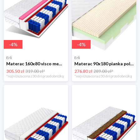
-
4
%
-
4
%
Erli
Erli
Materac 160x80 visco memory pocket 7 stref SOLARIS
Materac 90x180 pianka poliuretanowa T25 strefowy lateks BERRY
305.50 zł
319.00 zł*
276.80 zł
289.00 zł*
*najniższa cena z 30 dni przed obniżką
*najniższa cena z 30 dni przed obniżką