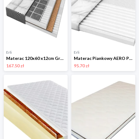
Erli
Erli
Materac 120x60 x12cm Gryka Pianka Kokos AERO PREMIUM LUX Strefowy Modułowy
Materac Piankowy AERO PREMIUM 160 x 80 x 6 cm Nawierzchniowy Topper
167.50 zł
95.70 zł