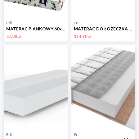
Erli
Erli
MATERAC PIANKOWY 60x120cm dziecięcy DO ŁÓŻECZKA pokrowiec BAWEŁNA 135
MATERAC DO ŁÓŻECZKA GRYKA + PIANKA + KOKOS 120 x 60
57.38 zł
114.90 zł
Erli
Erli