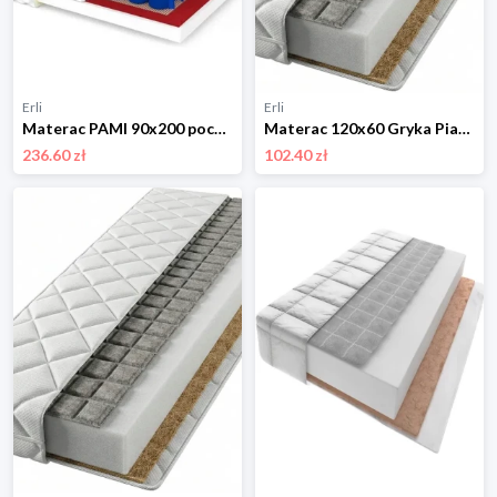
Erli
Erli
Materac PAMI 90x200 pocket Double HARD kokos
Materac 120x60 Gryka Pianka Kokos Antyalergiczny Zdejmowany Pokrowiec
236.60 zł
102.40 zł