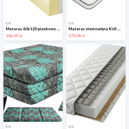
Erli
Erli
Materac 60x120 piankowy kokosowy H2 H3 11 cm dla dzieci do pokoju dziecka
Materac niemowlęcy Kidi Double Fun 120x60 lateks-pianka-kokos Danpol
286.39 zł
273.00 zł
Erli
Erli