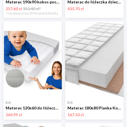
Materac 190x90 kokos pocket 7 stref 14 cm MILO
Materac do łóżeczka dziecięcego 120x80 cm KOMFORT LUX KOMPAKT 2 - częściowy
257.60 zł
353.40 zł*
435.70 zł
*najniższa cena z 30 dni przed obniżką
Erli
Erli
Materac 120x60 do łóżeczka piankowy twardy dziecięcy 60x120 cm dla dziecka
Materac 180x80 Pianka Kokos OEKO-TEX Zdejmowany Pokrowiec
264.99 zł
167.50 zł