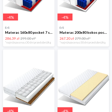
-
4
%
-
4
%
Erli
Erli
Materac 160x80 pocket 7 stref 12 cm DINO
Materac 200x80 kokos pocket 7 stref 14 cm MILO
286.39 zł
299.00 zł*
267.20 zł
279.00 zł*
*najniższa cena z 30 dni przed obniżką
*najniższa cena z 30 dni przed obniżką
-
4
%
-
4
%