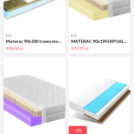
Erli
Erli
Materac 90x200 trawa morska Visco Memory 10cm
MATERAC 90x190 HIPOALERGICZNY Z LATEKSEM 14CM H2H3
478.00 zł
573.79 zł
-
4
%