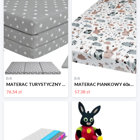
Erli
Erli
MATERAC TURYSTYCZNY 120x60 składany PUFA TORBA dla dziecka do ŁÓŻECZKA 33
MATERAC PIANKOWY 60x120cm dziecięcy DO ŁÓŻECZKA pokrowiec BAWEŁNA 129
76.54 zł
57.38 zł