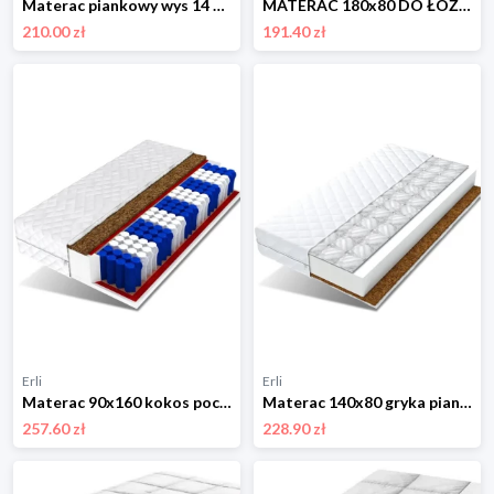
Materac piankowy wys 14 cm 80x200 cm - Wigofil - PRODUCENT !!! HITT !!!
MATERAC 180x80 DO ŁÓŻKA GRYKA PIANKA KOKOS 180x80
210.00 zł
191.40 zł
Erli
Erli
Materac 90x160 kokos pocket 7 stref 14 cm MILO
Materac 140x80 gryka pianka kokos BIANKA
257.60 zł
228.90 zł