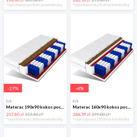
*najniższa cena z 30 dni przed obniżką
*najniższa cena z 30 dni przed obniżką
-
27
%
-
4
%
Erli
Erli
Materac 190x90 kokos pocket 7 stref 14 cm MILO
Materac 160x90 kokos pocket 7 stref 15cm MARS
257.60 zł
353.40 zł*
286.39 zł
299.00 zł*
*najniższa cena z 30 dni przed obniżką
*najniższa cena z 30 dni przed obniżką