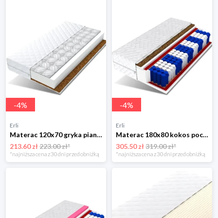
-
4
%
-
4
%
Erli
Erli
Materac 120x70 gryka pianka kokos BIANKA
Materac 180x80 kokos pocket 7 stref 15cm MARS
213.60 zł
223.00 zł*
305.50 zł
319.00 zł*
*najniższa cena z 30 dni przed obniżką
*najniższa cena z 30 dni przed obniżką