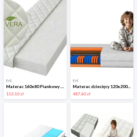
Erli
Erli
Materac 160x80 Piankowy Dwustronny Twardy ALOE VERA Antyalergiczny Premium
Materac dziecięcy 120x200 kieszeniowy dwustronny kokos 17 cm twardy, średni
153.10 zł
487.60 zł