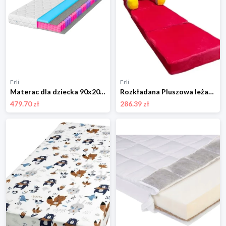
Erli
Erli
Materac dla dziecka 90x200 kieszeniowy dziecięcy 14cm Borys Kids H3 średni
Rozkładana Pluszowa leżanka krzesło dla dziecka
479.70 zł
286.39 zł