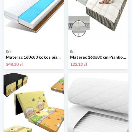
Erli
Erli
Materac 160x80 kokos pianka HR profilowana BOLEK
Materac 160x80 cm Piankowy do łóżeczka Dziecięcy H3 Pełny Atest Oeko-Tex
248.10 zł
122.10 zł