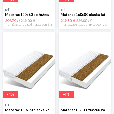
Erli
Erli
Materac 120x60 do łóżeczka gryka kokos BIANKA
Materac 160x80 pianka lateks VENUS
209.70 zł
219.00 zł*
219.30 zł
229.00 zł*
*najniższa cena z 30 dni przed obniżką
*najniższa cena z 30 dni przed obniżką
-
4
%
-
4
%
Erli
Erli
Materac 180x90 pianka kokos COCO
Materac COCO 90x200 kokos pianka dla dzieci 200x90