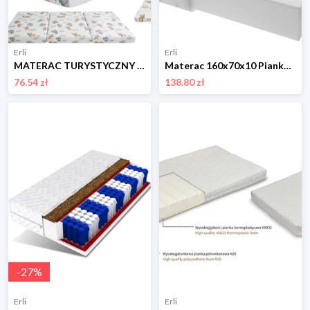
Erli
Erli
MATERAC TURYSTYCZNY 120x60 składany PUFA TORBA dla dziecka do ŁÓŻECZKA 23
Materac 160x70x10 Piankowy H3 Dziecięcy Certyfikat OEKO-TEX Cały Wyrób
76.54 zł
138.80 zł
-
27
%
Erli
Erli