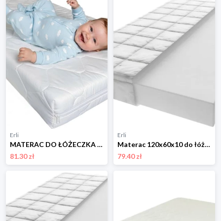
Erli
Erli
MATERAC DO ŁÓŻECZKA 120x60cm dwustronny Pokrowiec Pikowany ATEST dla dzieci
Materac 120x60x10 do łóżeczka Piankowy H3 Oeko-Tex zdejmowany pokrowiec
81.30 zł
79.40 zł