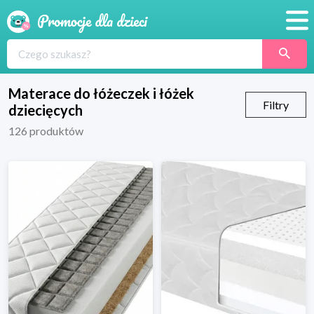
Promocje
Produkty
Materace do łóżeczek i łóżek
Filtry
dziecięcych
Sklepy
126
produktów
Blog
Wyprawka