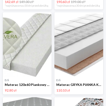
142.69 zł
149.00 zł*
190.60 zł
199.00 zł*
*najniższa cena z 30 dni przed obniżką
*najniższa cena z 30 dni przed obniżką
Erli
Erli
Materac 120x60 Piankowy Średnio Twardy ALOE VERA Antyalergiczny Premium
Materac GRYKA PIANKA KOKOS 100x50 o grubości 8 cm + pokrowiec pikowany
92.80 zł
110.10 zł