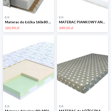
Erli
Erli
Materac do Łóżka 160x80 x 10 cm Gryka Pianka Kokos
MATERAC PIANKOWY ANTYALERGICZNY DLA DZIECKA PIANKA HR LATEKS 140x70 ATEST
181.90 zł
249.50 zł
Erli
Erli
Materac dziecięcy 90x180 lateks pianka FDM SMILE wodoodporny pokrowiec
MATERAC do ŁÓŻECZKA TURYSTYCZNEGO 120x60