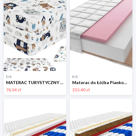
Erli
Erli
MATERAC TURYSTYCZNY 120x60 składany PUFA TORBA dla dziecka do ŁÓŻECZKA 135
Materac do Łóżka Piankowy Strefowy Kokos 160 x 80 x 11 cm
76.54 zł
215.40 zł