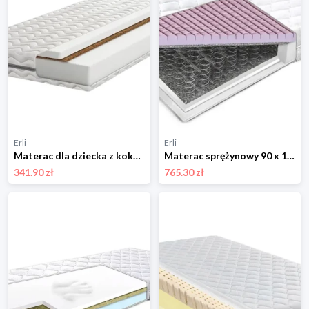
Erli
Erli
Materac dla dziecka z kokosem 12 cm H3 90x200 cm
Materac sprężynowy 90 x 160 pianka masująca kostka
341.90 zł
765.30 zł