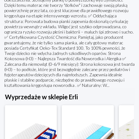
Dzięki temu materac nie tworzy "dołków" i zachowuje swoją płaską
powierzchnię przez lata, co jest kluczowe dla prawidłowego rozwoju
kręgosłupa na etapie intensywnego wzrostu. ✅ Oddychająca
struktura: Porowata budowa pianki zapewnia doskonałą cyrkulację
powietrza wewnątrz wkładu. Wilgoć jest szybko odprowadzana, co
ogranicza ryzyko rozwoju pleśni i bakterii – maluch śpi zdrowo i sucho.
✅ Certyfikowana Czystość Chemiczna: Pamiętaj, jako producent
gwarantujemy, że nie tylko sama pianka, ale cały gotowy materac
posiada Certyfikat Oeko-Tex Standard 100. To 100% pewności, że
Twoje dziecko nie wdycha żadnych szkodliwych oparów. Strona
Kokosowa (H3) – Najlepsza Twardość dla Noworodka i Alergika ✅
Zalecana dla niemowląt (0-6/9 miesięcy): Strona kokosowa jest twarda
(H3) – to podłoże, które jest bezwzględnie zalecane przez pediatrów i
fizjoterapeutów dziecięcych dla najmłodszych. Zapewnia idealnie
płaskie i stabilne podparcie, niezbędne do prawidłowego rozwoju i
kształtowania kręgosłupa noworodka . ✅ Naturalny: W...
Wyprzedaże w sklepie Erli