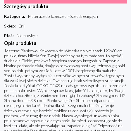
Szczegóły produktu
Kategoria
:
Materace do łóżeczek i łóżek dziecięcych
Sklep
:
Erli
Płeć
:
Niemowlęce
Opis produktu
Materac Piankowo-Kokosowy do łóżeczka o wymiarach 120x60 cm,
polskiej firmy Nikola Sen Twojej pociechy na tym materacu to spokój
ducha dla Ciebie, ponieważ: Wspiera rosnący kręgosłup: Zapewnia
idealne podparcie ciała, dbając o prawidłową postawę i zdrowy, głęboki
sen po dniu pełnym wrażeń. Jest w 100% bezpieczny dla malucha:
Został wykonany wyłącznie z certyfikowanych surowców, łagodnych
dla wrażliwej skóry dziecka. Gwarantuje brak szkodliwych substancji:
Posiada certyfikat OEKO-TEX® na cały gotowy wyrób – od rdzenia aż
po sam pokrowiec. Wybierz sprawdzoną jakość i zadbaj o to, by Twoje
dziecko budziło się z uśmiechem i energią do zabawy! Strona górna H2
Strona dolna H3 Strona Piankowa (H2) – Stabilne podparcie dla
rosnącego dziecka ✅ Idealna dla starszego malucha: Gdy Twoje
dziecko zaczyna być bardziej mobilne (siada, wstaje), potrzebuje
podłoża, które reaguje na nacisk. Nasza wysokogatunkowa pianka
poliuretanowa zapewnia elastyczność i komfort, dopasowując się do
kształtu ciała, ale nie pozwalając na "zapadanie się". ✅ Odporność na
odkształcenia: Stosujemy piankę o podwyższonej wytrzymałości.