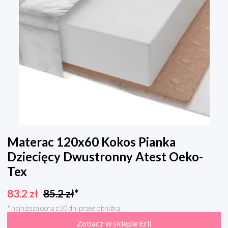
Materac 120x60 Kokos Pianka
Dziecięcy Dwustronny Atest Oeko-
Tex
83.2
zł
85.2
zł
*
* najniższa cena z 30 dni przed obniżką
Zobacz w sklepie Erli