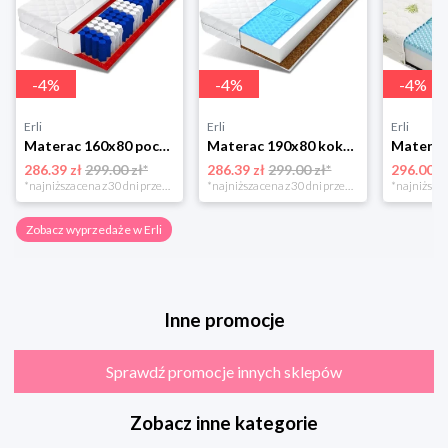
-
4
%
-
4
%
-
4
%
Erli
Erli
Erli
Materac 160x80 pocket 7 stref 12 cm DINO
Materac 190x80 kokos pianka HR profilowana BOLEK
286.39 zł
299.00 zł*
286.39 zł
299.00 zł*
296.00 z
*najniższa cena z 30 dni przed obniżką
*najniższa cena z 30 dni przed obniżką
Zobacz wyprzedaże w Erli
Inne promocje
Sprawdź promocje innych sklepów
Zobacz inne kategorie