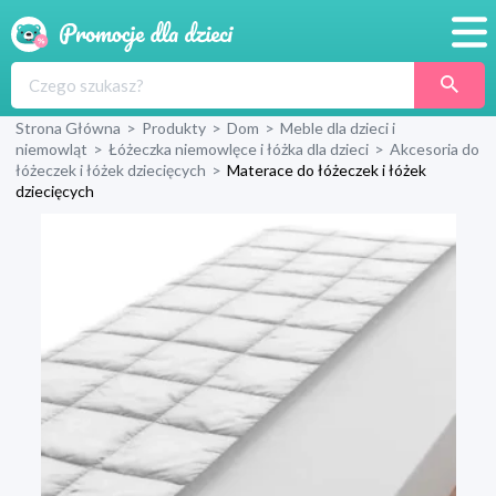
Promocje
Strona Główna
>
Produkty
>
Dom
>
Meble dla dzieci i
Produkty
niemowląt
>
Łóżeczka niemowlęce i łóżka dla dzieci
>
Akcesoria do
łóżeczek i łóżek dziecięcych
>
Materace do łóżeczek i łóżek
Sklepy
dziecięcych
Blog
Wyprawka