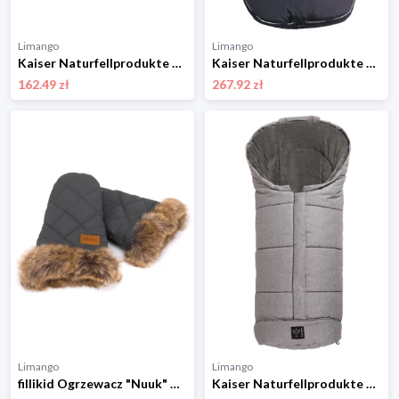
Limango
Limango
Kaiser Naturfellprodukte Śpiworek "Elly" w kolorze ciemnoszarym - 80 x 40 cm rozmiar: onesize
Kaiser Naturfellprodukte Śpiworek termiczny "Lukky" w kolorze czarnym - 105 x 45 cm rozmiar: onesize
162.49 zł
267.92 zł
Limango
Limango
fillikid Ogrzewacz "Nuuk" w kolorze szarym do rąk rozmiar: onesize
Kaiser Naturfellprodukte Śpiworek termiczny "Jooy" w kolorze jasnoszarym - 105 x 45 cm rozmiar: onesize