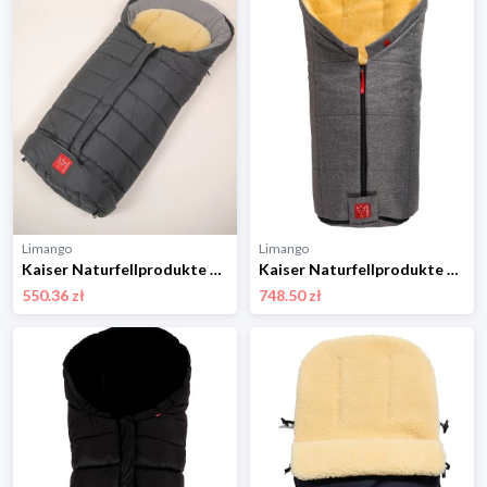
Limango
Limango
Kaiser Naturfellprodukte Śpiworek termiczny "Arctik Plus" w kolorze szarym - 105 x 48 cm rozmiar: onesize
Kaiser Naturfellprodukte Śpiworek wełniany "Iglu" w kolorze antracytowym - 93 x 45 cm rozmiar: onesize
550.36 zł
748.50 zł