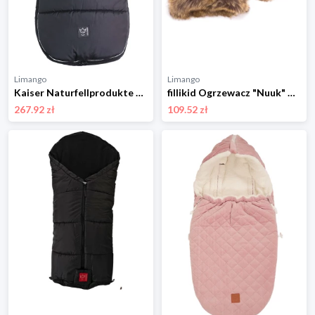
Limango
Limango
Kaiser Naturfellprodukte Śpiworek termiczny "Lukky" w kolorze czarnym - 105 x 45 cm rozmiar: onesize
fillikid Ogrzewacz "Nuuk" w kolorze szarym do rąk rozmiar: onesize
267.92 zł
109.52 zł