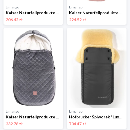
Limango
Limango
Kaiser Naturfellprodukte Śpiworek termiczny "Tommy" w kolorze czarnym - 100 x 45 cm rozmiar: onesize
Kaiser Naturfellprodukte Śpiworek "Velvet Hoody" w kolorze jasnoróżowym do fotelika - 80 x 39 cm rozmiar: onesize
206.42 zł
224.52 zł
Limango
Limango
Kaiser Naturfellprodukte Śpiworek "X-Large Velvet Hoody" w kolorze szarym do fotelika - 92 x 45 cm rozmiar: onesize
Hofbrucker Śpiworek "Luxus" w kolorze szarym - 95 x 34 cm rozmiar: onesize
232.78 zł
704.47 zł