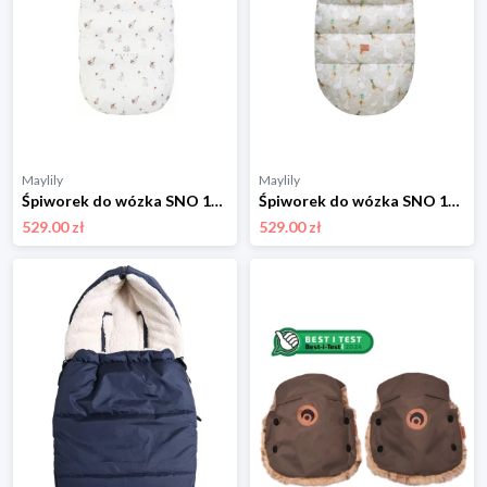
Maylily
Maylily
Śpiworek do wózka SNO 1-4 lata - Szaraczki
Śpiworek do wózka SNO 1-4 lata - Dziubaczki
529.00 zł
529.00 zł