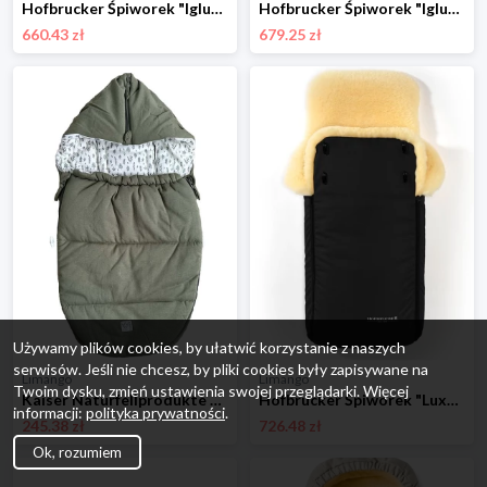
Hofbrucker Śpiworek "Iglu" w kolorze brązowym - 95 x 34 cm rozmiar: onesize
Hofbrucker Śpiworek "Iglu" w kolorze zielonym - 95 x 34 cm rozmiar: onesize
660.43 zł
679.25 zł
Używamy plików cookies, by ułatwić korzystanie z naszych
serwisów. Jeśli nie chcesz, by pliki cookies były zapisywane na
Limango
Limango
Twoim dysku, zmień ustawienia swojej przeglądarki. Więcej
Kaiser Naturfellprodukte Śpiworek w kolorze khaki do fotelika - 80 x 40 cm rozmiar: onesize
Hofbrucker Śpiworek "Luxus" w kolorze czarnym - 95 x 34 cm rozmiar: onesize
informacji:
polityka prywatności
.
245.38 zł
726.48 zł
Ok, rozumiem