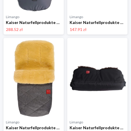
Limango
Limango
Kaiser Naturfellprodukte Śpiworek termiczny "Lukky" w kolorze antracytowym - 105 x 45 cm rozmiar: onesize
Kaiser Naturfellprodukte Ogrzewacz termiczny "Aska" w kolorze niebieskim do rąk - 45 x 25 cm rozmiar: onesize
288.52 zł
147.91 zł
Limango
Limango
Kaiser Naturfellprodukte Śpiworek wełniany "Natty" w kolorze antracytowym - 85 x 45 cm rozmiar: onesize
Kaiser Naturfellprodukte Ogrzewacz wełniany "Double" w kolorze granatowym do rąk - 22 x 45 cm rozmiar: onesize