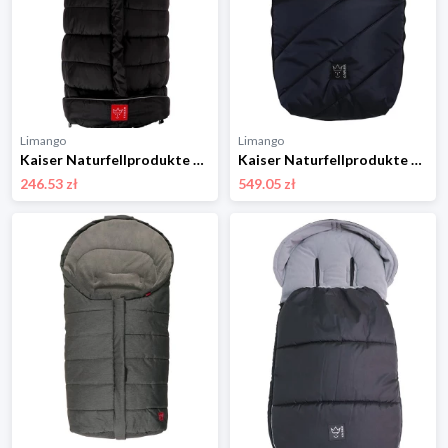
Limango
Limango
Kaiser Naturfellprodukte Śpiworek termiczny "Arctik" w kolorze czarnym - 105 x 48 cm rozmiar: onesize
Kaiser Naturfellprodukte Śpiworek wełniany "Polar" w kolorze granatowym - 85 x 43 cm rozmiar: onesize
246.53 zł
549.05 zł