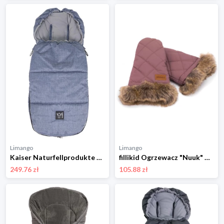
Limango
Limango
Kaiser Naturfellprodukte Śpiworek termiczny "Lukky" w kolorze niebieskim - 105 x 45 cm rozmiar: onesize
fillikid Ogrzewacz "Nuuk" w kolorze jasnoróżowym do rąk rozmiar: onesize
249.76 zł
105.88 zł