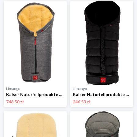
Limango
Limango
Kaiser Naturfellprodukte Śpiworek wełniany "Iglu" w kolorze antracytowym - 93 x 45 cm rozmiar: onesize
Kaiser Naturfellprodukte Śpiworek termiczny "Arctik" w kolorze czarnym - 105 x 48 cm rozmiar: onesize
748.50 zł
246.53 zł