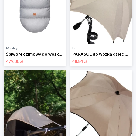
Maylily
Erli
Śpiworek zimowy do wózka 0-24 m-ce - jasnoszary
PARASOL do wózka dziecięcego FILTR UV+uchwyt na KUBEK produkt PL
479.00 zł
48.84 zł