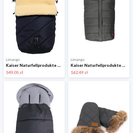
Limango
Limango
Kaiser Naturfellprodukte Śpiworek wełniany "Polar" w kolorze granatowym - 85 x 43 cm rozmiar: onesize
Kaiser Naturfellprodukte Śpiworek "Elly" w kolorze ciemnoszarym - 80 x 40 cm rozmiar: onesize
549.05 zł
162.49 zł