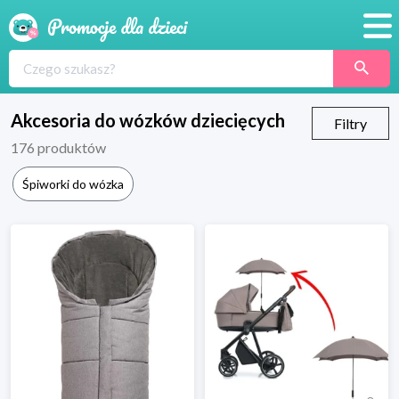
Promocje
Produkty
Akcesoria do wózków dziecięcych
Filtry
176
produktów
Sklepy
Śpiworki do wózka
Blog
Wyprawka