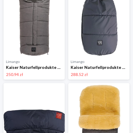
Limango
Limango
Kaiser Naturfellprodukte Śpiworek termiczny "Jooy" w kolorze antracytowym - 105 x 45 cm rozmiar: onesize
Kaiser Naturfellprodukte Śpiworek termiczny "Lukky" w kolorze antracytowym - 105 x 45 cm rozmiar: onesize
250.94 zł
288.52 zł