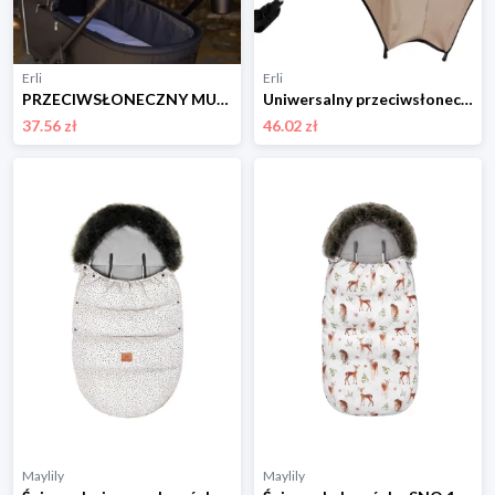
Erli
Erli
PRZECIWSŁONECZNY MUŚLINOWY DASZEK DO WÓZKA OSŁONKA OCHRONA JUKKI
Uniwersalny przeciwsłoneczny PARASOL do wózka FILTR 50 produkt PL Oeko-Tex
37.56 zł
46.02 zł
Maylily
Maylily