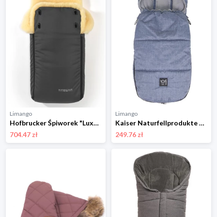
Limango
Limango
Hofbrucker Śpiworek "Luxus" w kolorze szarym - 95 x 34 cm rozmiar: onesize
Kaiser Naturfellprodukte Śpiworek termiczny "Lukky" w kolorze niebieskim - 105 x 45 cm rozmiar: onesize
704.47 zł
249.76 zł