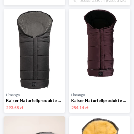
*najniższa cena z 30 dni przed obniżką
Limango
Limango
Kaiser Naturfellprodukte Śpiworek termiczny "Jooy" w kolorze czarnym - 105 x 45 cm rozmiar: onesize
Kaiser Naturfellprodukte Śpiworek termiczny "Timbatoo" w kolorze ciemnofioletowym - 105 x 48 cm rozmiar: onesize
293.58 zł
254.14 zł