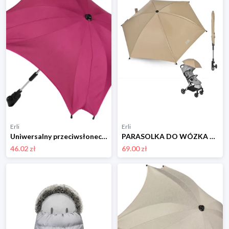
Erli
Erli
Uniwersalny przeciwsłoneczny PARASOL do wózka FILTR 50 produkt PL Oeko-Tex
PARASOLKA DO WÓZKA UNIWERSALNA NA SŁOŃCE I DESZCZ BEŻOWA FILTR UV
46.02 zł
69.00 zł