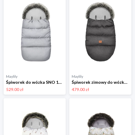
Maylily
Maylily
Śpiworek do wózka SNO 1-4 lata - jasnoszary
Śpiworek zimowy do wózka 0-24 m-ce - grafit
529.00 zł
479.00 zł