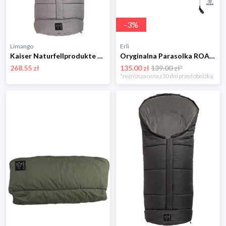
-
3
%
Limango
Erli
Kaiser Naturfellprodukte Śpiworek termiczny "Jooy" w kolorze jasnoszarym - 105 x 45 cm rozmiar: onesize
Oryginalna Parasolka ROAN – Kolor: COCOA Dedykowana do Roan Ivi •
268.55 zł
135.00 zł
139.00 zł*
*najniższa cena z 30 dni przed obniżką