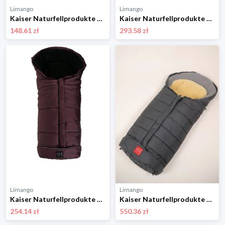
Limango
Limango
Kaiser Naturfellprodukte Termiczny ogrzewacz "Alaska" w kolorze khaki do rąk - 45 x 25 cm rozmiar: onesize
Kaiser Naturfellprodukte Śpiworek termiczny "Jooy" w kolorze czarnym - 105 x 45 cm rozmiar: onesize
148.61 zł
293.58 zł
Limango
Limango
Kaiser Naturfellprodukte Śpiworek termiczny "Timbatoo" w kolorze ciemnofioletowym - 105 x 48 cm rozmiar: onesize
Kaiser Naturfellprodukte Śpiworek termiczny "Arctik Plus" w kolorze szarym - 105 x 48 cm rozmiar: onesize
254.14 zł
550.36 zł