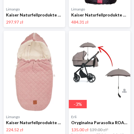
Limango
Limango
Kaiser Naturfellprodukte Ogrzewacz wełniany "Double" w kolorze granatowym do rąk - 22 x 45 cm rozmiar: onesize
Kaiser Naturfellprodukte Śpiworek termiczny "Arctik Plus" w kolorze czarnym - 105 x 48 cm rozmiar: onesize
297.97 zł
484.31 zł
-
3
%
Limango
Erli
Kaiser Naturfellprodukte Śpiworek "Velvet Hoody" w kolorze jasnoróżowym do fotelika - 80 x 39 cm rozmiar: onesize
Oryginalna Parasolka ROAN – Kolor: COCOA Dedykowana do Roan Ivi •
224.52 zł
135.00 zł
139.00 zł*