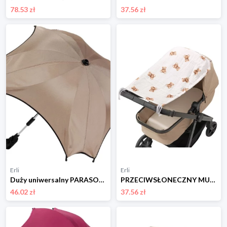
78.53 zł
37.56 zł
Erli
Erli
Duży uniwersalny PARASOL do wózka filtr UV produkt polski
PRZECIWSŁONECZNY MUŚLINOWY DASZEK DO WÓZKA OSŁONKA OCHRONA JUKKI
46.02 zł
37.56 zł