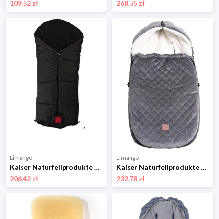
109.52 zł
268.55 zł
Limango
Limango
Kaiser Naturfellprodukte Śpiworek termiczny "Tommy" w kolorze czarnym - 100 x 45 cm rozmiar: onesize
Kaiser Naturfellprodukte Śpiworek "X-Large Velvet Hoody" w kolorze szarym do fotelika - 92 x 45 cm rozmiar: onesize
206.42 zł
232.78 zł