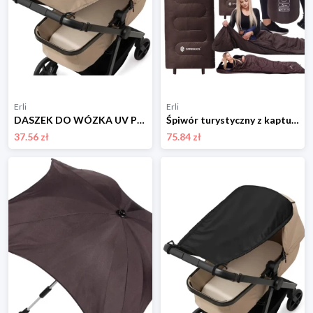
Erli
Erli
DASZEK DO WÓZKA UV PRZECIWSŁONECZNY OSŁONKA OCHRONA WODOODPORNY JUKKI
Śpiwór turystyczny z kapturem 2w1 220x80 cm ciepła kołdra kempingowa brązow
37.56 zł
75.84 zł