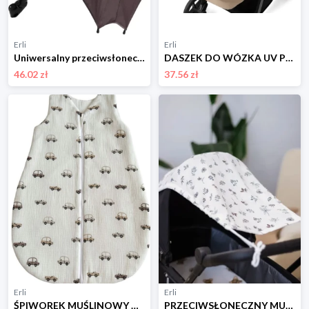
Erli
Erli
Uniwersalny przeciwsłoneczny PARASOL do wózka FILTR 50 produkt PL Oeko-Tex
DASZEK DO WÓZKA UV PRZECIWSŁONECZNY OSŁONKA OCHRONA WODOODPORNY JUKKI
46.02 zł
37.56 zł
Erli
Erli
ŚPIWOREK MUŚLINOWY NIEMOWLĘCY 80-86 DOUBLE LIGHT 0,5 TOG PODWÓJNY SUWAK
PRZECIWSŁONECZNY MUŚLINOWY DASZEK DO WÓZKA OSŁONKA OCHRONA JUKKI