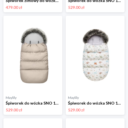
Śpiworek zimowy do wózka 0-24 m-ce - Kamyczki beż
Śpiworek do wózka SNO 1-4 lata - Bambinka
479.00 zł
529.00 zł
Maylily
Maylily
Śpiworek do wózka SNO 1-4 lata - beż
Śpiworek do wózka SNO 1-4 lata - Miłozaury
529.00 zł
529.00 zł