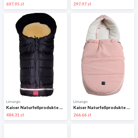
697.95 zł
297.97 zł
Limango
Limango
Kaiser Naturfellprodukte Śpiworek termiczny "Arctik Plus" w kolorze czarnym - 105 x 48 cm rozmiar: onesize
Kaiser Naturfellprodukte Śpiworek "Hoody 2.0" w kolorze jasnoróżowym do fotelika - 80 x 40 cm rozmiar: onesize
484.31 zł
266.66 zł