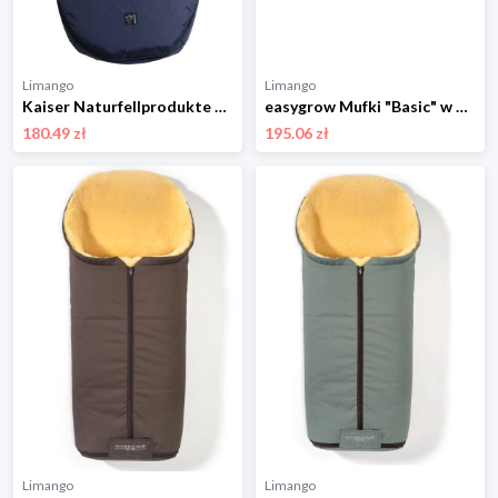
Limango
Limango
Kaiser Naturfellprodukte Śpiworek "Hoody 2.0" w kolorze granatowym do fotelika - 80 x 40 cm rozmiar: onesize
easygrow Mufki "Basic" w kolorze brązowym rozmiar: onesize
180.49 zł
195.06 zł
Limango
Limango