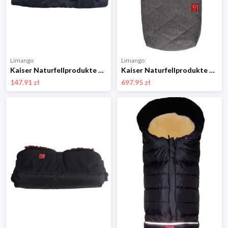
Limango
Limango
Kaiser Naturfellprodukte Ogrzewacz termiczny "Aska" w kolorze niebieskim do rąk - 45 x 25 cm rozmiar: onesize
Kaiser Naturfellprodukte Śpiworek wełniany "Natty" w kolorze antracytowym - 85 x 45 cm rozmiar: onesize
147.91 zł
697.95 zł