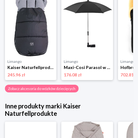
Limango
Limango
Limango
Kaiser Naturfellprodukte Śpiworek termiczny "Lukky" w kolorze czarnym - 105 x 45 cm rozmiar: onesize
Maxi-Cosi Parasol w kolorze czarnym do wózka rozmiar: onesize
245.96 zł
176.08 zł
702.81 z
Zobacz akcesoria do wózków dziecięcych
Inne produkty marki Kaiser
Naturfellprodukte