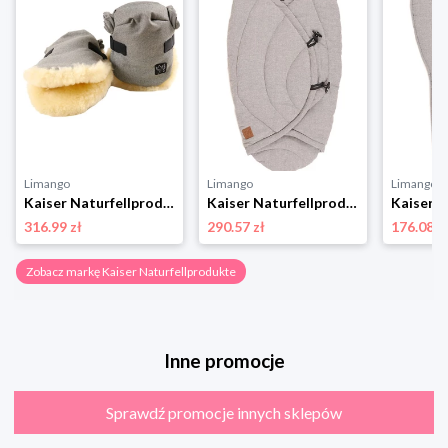
Limango
Limango
Limango
Kaiser Naturfellprodukte Ogrzewacz wełniany "Olly" w kolorze szarym do rąk rozmiar: onesize
Kaiser Naturfellprodukte Becik "Charly" w kolorze jasnoszarym - 80 x 40 cm rozmiar: onesize
316.99 zł
290.57 zł
176.08 z
Zobacz markę Kaiser Naturfellprodukte
Inne promocje
Sprawdź promocje innych sklepów