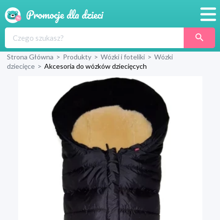
Promocje
Strona Główna
>
Produkty
>
Wózki i foteliki
>
Wózki
Produkty
dziecięce
>
Akcesoria do wózków dziecięcych
Sklepy
Blog
Wyprawka