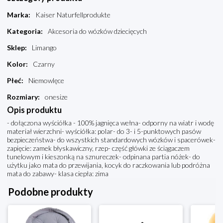
Marka
:
Kaiser Naturfellprodukte
Kategoria
:
Akcesoria do wózków dziecięcych
Sklep
:
Limango
Kolor
:
Czarny
Płeć
:
Niemowlęce
Rozmiary
:
onesize
Opis produktu
- dołączona wyściółka - 100% jagnięca wełna- odporny na wiatr i wodę
materiał wierzchni- wyściółka: polar- do 3- i 5-punktowych pasów
bezpieczeństwa- do wszystkich standardowych wózków i spacerówek-
zapięcie: zamek błyskawiczny, rzep- część główki ze ściągaczem
tunelowym i kieszonką na sznureczek- odpinana partia nóżek- do
użytku jako mata do przewijania, kocyk do raczkowania lub podróżna
mata do zabawy- klasa ciepła: zima
Podobne produkty