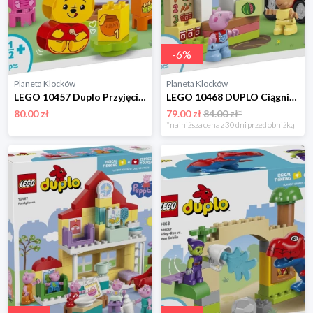
-
6
%
Planeta Klocków
Planeta Klocków
LEGO 10457 Duplo Przyjęcie urodzinowe Kubusia Puchatka Lego
LEGO 10468 DUPLO Ciągnik i rynek Lego
80.00 zł
79.00 zł
84.00 zł*
*najniższa cena z 30 dni przed obniżką