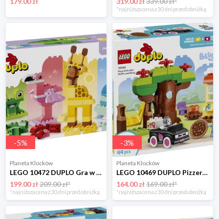
179.00 zł
319.00 zł
339.00 zł*
*najniższa cena z 30 dni przed obniżką
-
5
%
-
3
%
Planeta Klocków
Planeta Klocków
LEGO 10472 DUPLO Gra w budowanie zwierzątek Lego
LEGO 10469 DUPLO Pizzerki z Muffinką i Blue Lego
199.00 zł
209.00 zł*
164.00 zł
169.00 zł*
*najniższa cena z 30 dni przed obniżką
*najniższa cena z 30 dni przed obniżką