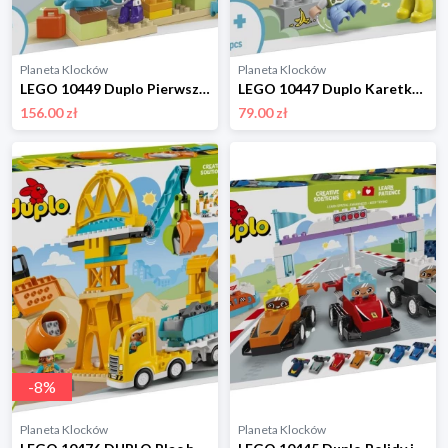
Planeta Klocków
Planeta Klocków
LEGO 10449 Duplo Pierwszy raz: wizyta u lekarza Lego
LEGO 10447 Duplo Karetka z kierowcą Lego
156.00 zł
79.00 zł
-
8
%
Planeta Klocków
Planeta Klocków