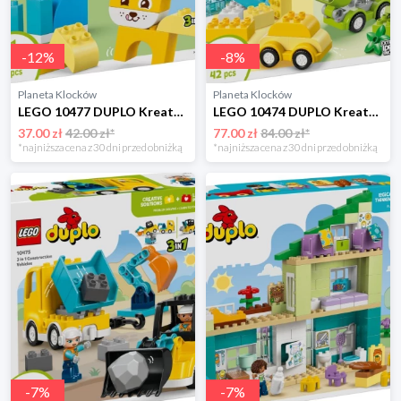
-
12
%
-
8
%
Planeta Klocków
Planeta Klocków
LEGO 10477 DUPLO Kreatywne zwierzaki 3 w 1 Lego
LEGO 10474 DUPLO Kreatywne pojazdy Lego
37.00 zł
42.00 zł*
77.00 zł
84.00 zł*
*najniższa cena z 30 dni przed obniżką
*najniższa cena z 30 dni przed obniżką
-
7
%
-
7
%