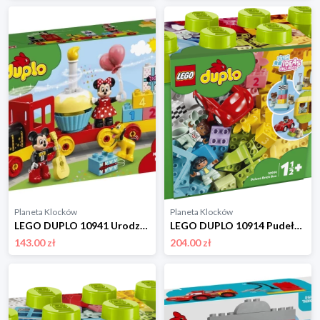
Planeta Klocków
Planeta Klocków
LEGO DUPLO 10941 Urodzinowy pociąg myszek Miki i Minnie Lego
LEGO DUPLO 10914 Pudełko z klockami Deluxe Lego
143.00 zł
204.00 zł