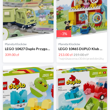
-
3
%
Planeta Klocków
Planeta Klocków
LEGO 10427 Duplo Przygoda z interaktywnym pociągiem Lego
LEGO 10465 DUPLO Klub Myszki Miki z Minnie i Pluto Lego
339.00 zł
213.00 zł
219.00 zł*
*najniższa cena z 30 dni przed obniżką