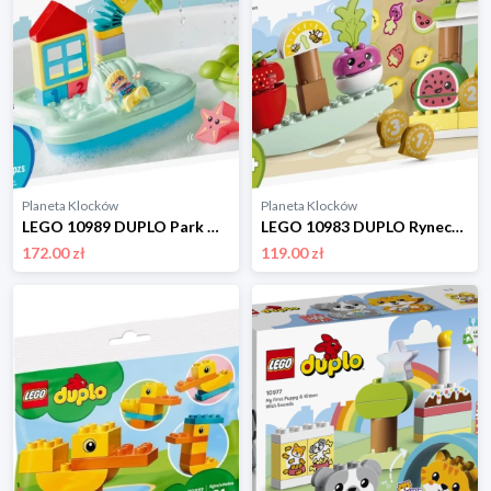
Planeta Klocków
Planeta Klocków
LEGO 10989 DUPLO Park wodny Lego
LEGO 10983 DUPLO Ryneczek bio Lego
172.00 zł
119.00 zł