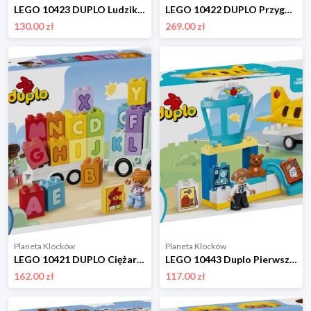
LEGO 10423 DUPLO Ludziki z emocjami Lego
LEGO 10422 DUPLO Przygoda w promie kosmicznym 3w1 Lego
130.00 zł
269.00 zł
Planeta Klocków
Planeta Klocków
LEGO 10421 DUPLO Ciężarówka z alfabetem Lego
LEGO 10443 Duplo Pierwszy raz na lotnisku Lego
162.00 zł
117.00 zł