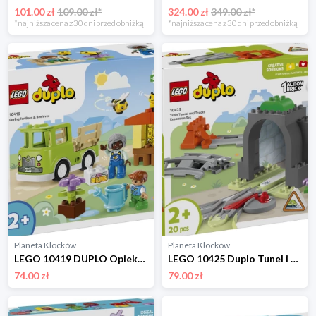
101.00 zł
109.00 zł*
324.00 zł
349.00 zł*
*najniższa cena z 30 dni przed obniżką
*najniższa cena z 30 dni przed obniżką
Planeta Klocków
Planeta Klocków
LEGO 10419 DUPLO Opieka nad pszczołami i ulami Lego
LEGO 10425 Duplo Tunel i tory kolejowe - zestaw rozszerzający Lego
74.00 zł
79.00 zł