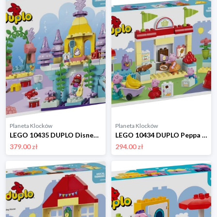
Planeta Klocków
Planeta Klocków
LEGO 10435 DUPLO Disney Magiczny podwodny pałac Arielki Lego
LEGO 10434 DUPLO Peppa Pig Peppa i supermarket Lego
379.00 zł
294.00 zł