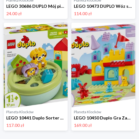
Planeta Klocków
Planeta Klocków
LEGO 30686 DUPLO Mój pierwszy kwiatek i pszczoła Lego
LEGO 10473 DUPLO Wóz strażacki z wężem i strażakiem Lego
24.00 zł
114.00 zł
Planeta Klocków
Planeta Klocków
LEGO 10441 Duplo Sorter kształtów: dom szczeniaczków Lego
LEGO 10450 Duplo Gra Zamek Hopsy Lego
117.00 zł
169.00 zł