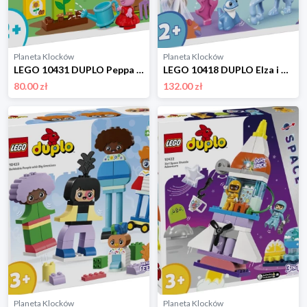
Planeta Klocków
Planeta Klocków
LEGO 10431 DUPLO Peppa Pig Ogród i domek na drzewie Peppy Lego
LEGO 10418 DUPLO Elza i Bruni w Zaczarowanym Lesie Lego
80.00 zł
132.00 zł
Planeta Klocków
Planeta Klocków