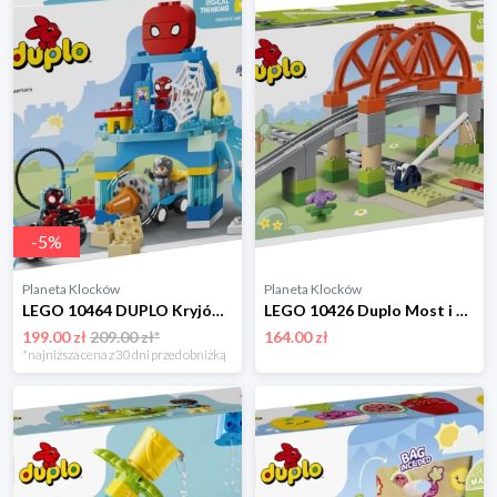
-
5
%
Planeta Klocków
Planeta Klocków
LEGO 10464 DUPLO Kryjówka Pajęczej Drużyny Lego
LEGO 10426 Duplo Most i tory kolejowe - zestaw rozszerzający Lego
199.00 zł
209.00 zł*
164.00 zł
*najniższa cena z 30 dni przed obniżką