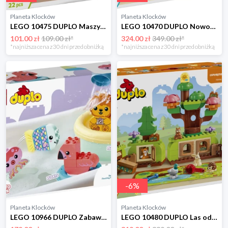
Planeta Klocków
Planeta Klocków
LEGO 10475 DUPLO Maszyny budowlane 3 w 1 Lego
LEGO 10470 DUPLO Nowoczesny dom rodzinny 3 w 1 z figurkami Lego
101.00 zł
109.00 zł*
324.00 zł
349.00 zł*
*najniższa cena z 30 dni przed obniżką
*najniższa cena z 30 dni przed obniżką
-
6
%
Planeta Klocków
Planeta Klocków
LEGO 10966 DUPLO Zabawa w kąpieli: pływająca wyspa ze zwierzątkami Lego
LEGO 10480 DUPLO Las odkrywców z dzikimi zwierzętami Lego