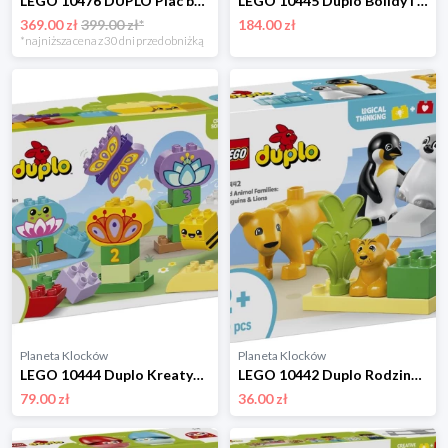
LEGO 10476 DUPLO Plac budowy z pojazdami 3 w 1 Lego
LEGO 10445 Duplo Bolidy i kierowcy F1 Lego
369.00 zł
399.00 zł*
184.00 zł
*najniższa cena z 30 dni przed obniżką
Planeta Klocków
Planeta Klocków
LEGO 10444 Duplo Kreatywny ogród i kwiaty Lego
LEGO 10442 Duplo Rodziny dzikich zwierząt: pingwiny i lwy Lego
79.00 zł
36.00 zł