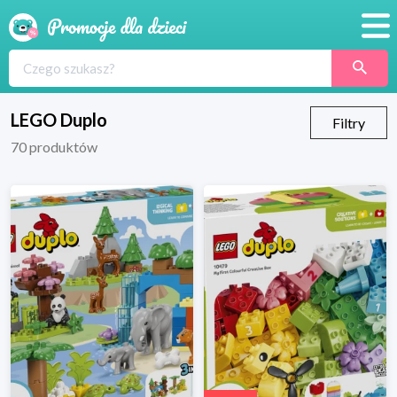
Promocje
Produkty
LEGO Duplo
Filtry
70
produktów
Sklepy
Blog
Wyprawka