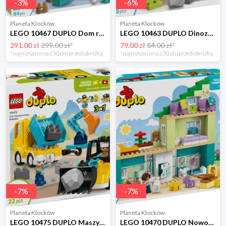
-
3
%
-
6
%
Planeta Klocków
Planeta Klocków
LEGO 10467 DUPLO Dom rodzinny Lego
LEGO 10463 DUPLO Dinozaur Spidey-Rex i Zielony Goblin Lego
291.00 zł
299.00 zł*
79.00 zł
84.00 zł*
*najniższa cena z 30 dni przed obniżką
*najniższa cena z 30 dni przed obniżką
-
7
%
-
7
%
Planeta Klocków
Planeta Klocków
LEGO 10475 DUPLO Maszyny budowlane 3 w 1 Lego
LEGO 10470 DUPLO Nowoczesny dom rodzinny 3 w 1 z figurkami Lego