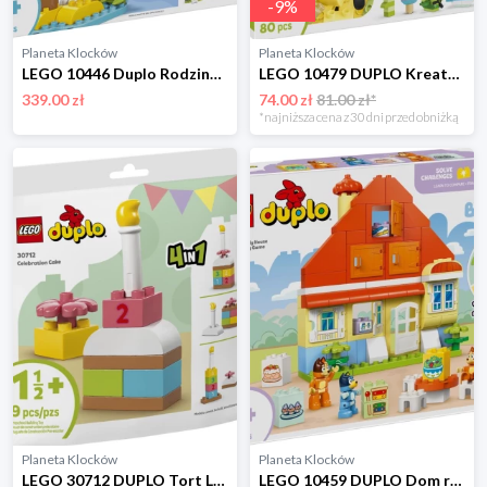
-
9
%
Planeta Klocków
Planeta Klocków
LEGO 10446 Duplo Rodziny dzikich zwierząt 3 w 1 Lego
LEGO 10479 DUPLO Kreatywne pudełko pełne kolorów Lego
339.00 zł
74.00 zł
81.00 zł*
*najniższa cena z 30 dni przed obniżką
Planeta Klocków
Planeta Klocków
LEGO 30712 DUPLO Tort Lego
LEGO 10459 DUPLO Dom rodzinny Blue z grą pamięciową Lego