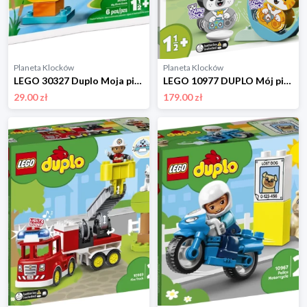
Planeta Klocków
Planeta Klocków
LEGO 30327 Duplo Moja pierwsza kaczuszka Lego
LEGO 10977 DUPLO Mój pierwszy szczeniak i kotek z odgłosami Lego
29.00 zł
179.00 zł