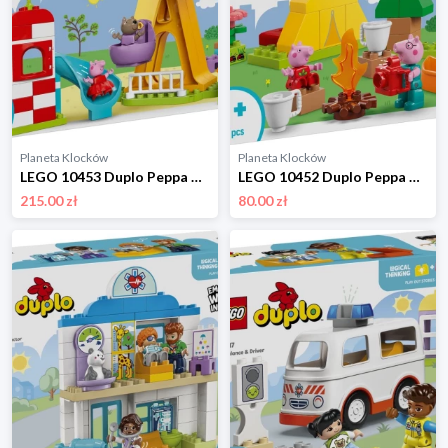
Planeta Klocków
Planeta Klocków
LEGO 10453 Duplo Peppa Pig Wesołe miasteczko Lego
LEGO 10452 Duplo Peppa Pig Wyprawa na biwak Lego
215.00 zł
80.00 zł