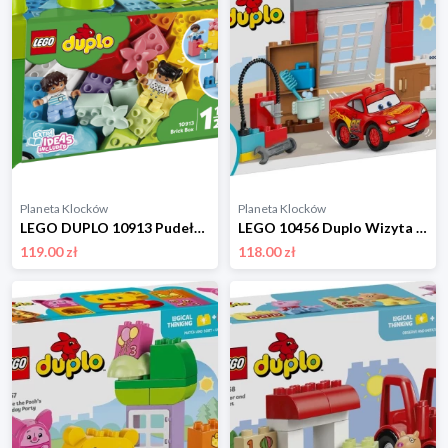
Planeta Klocków
Planeta Klocków
LEGO DUPLO 10913 Pudełko z klockami Lego
LEGO 10456 Duplo Wizyta McQueena w warsztacie Wójta Lego
119.00 zł
118.00 zł