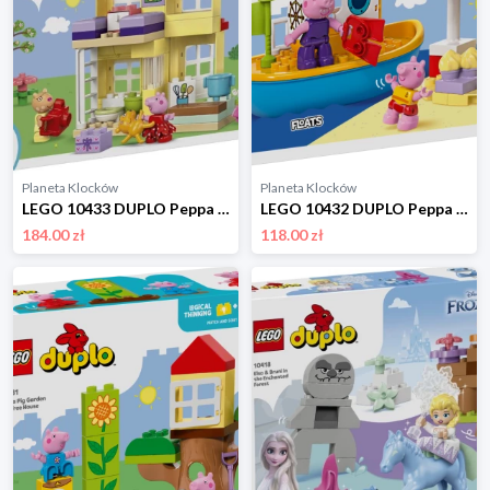
Planeta Klocków
Planeta Klocków
LEGO 10433 DUPLO Peppa Pig Urodzinowy domek Peppy Lego
LEGO 10432 DUPLO Peppa Pig Peppa i rejs łodzią Lego
184.00 zł
118.00 zł