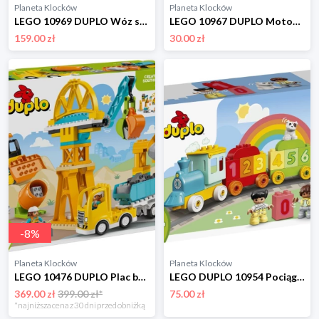
Planeta Klocków
Planeta Klocków
LEGO 10969 DUPLO Wóz strażacki Lego
LEGO 10967 DUPLO Motocykl policyjny Lego
159.00 zł
30.00 zł
-
8
%
Planeta Klocków
Planeta Klocków
LEGO 10476 DUPLO Plac budowy z pojazdami 3 w 1 Lego
LEGO DUPLO 10954 Pociąg z cyferkami - nauka liczenia Lego
369.00 zł
399.00 zł*
75.00 zł
*najniższa cena z 30 dni przed obniżką