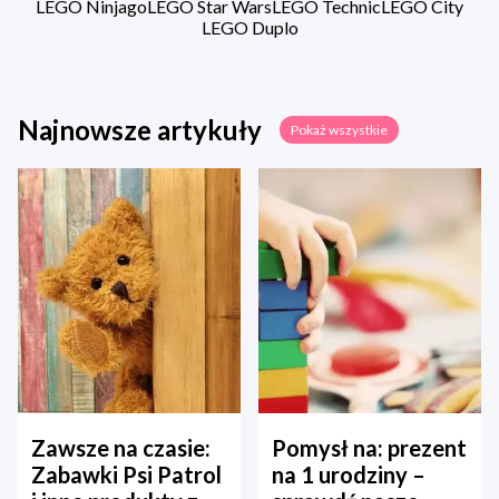
LEGO Ninjago
LEGO Star Wars
LEGO Technic
LEGO City
LEGO Duplo
Najnowsze artykuły
Pokaż wszystkie
Zawsze na czasie:
Pomysł na: prezent
Zabawki Psi Patrol
na 1 urodziny –