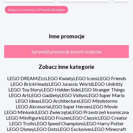
Zobacz promocje w Planeta Klocków
Inne promocje
Sprawdź promocje innych sklepów
Zobacz inne kategorie
LEGO DREAMZzz
LEGO Kwiaty
LEGO Icons
LEGO Friends
LEGO BrickHeadz
LEGO Jurassic World
LEGO Unikitty
LEGO Toy Story
LEGO Hidden Side
LEGO Stranger Things
LEGO Art
LEGO Gadżety
LEGO Vidiyo
LEGO Super Mario
LEGO Ideas
LEGO Architecture
LEGO Mindstorms
LEGO Akcesoria
LEGO Super Heroes
LEGO Movie
LEGO Minionki
LEGO Zwierzęta
LEGO Przestrzeń kosmiczna
LEGO Minifigurki
LEGO Frozen
LEGO Classic
LEGO Creator
LEGO Trolls
LEGO Speed Champions
LEGO Harry Potter
LEGO Disney
LEGO Dots
LEGO Exclusives
LEGO Minecraft