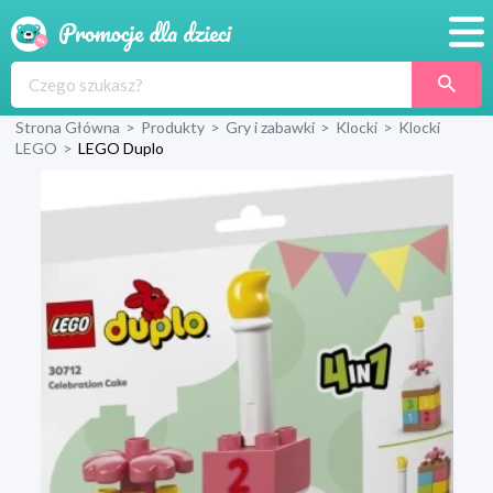
Promocje
Strona Główna
>
Produkty
>
Gry i zabawki
>
Klocki
>
Klocki
Produkty
LEGO
>
LEGO Duplo
Sklepy
Blog
Wyprawka