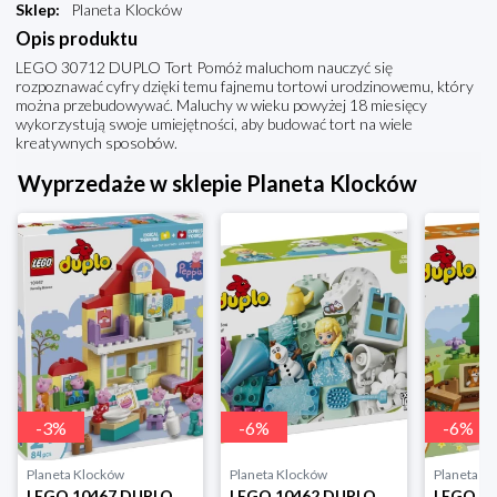
Sklep
:
Planeta Klocków
Opis produktu
LEGO 30712 DUPLO Tort Pomóż maluchom nauczyć się
rozpoznawać cyfry dzięki temu fajnemu tortowi urodzinowemu, który
można przebudowywać. Maluchy w wieku powyżej 18 miesięcy
wykorzystują swoje umiejętności, aby budować tort na wiele
kreatywnych sposobów.
Wyprzedaże w sklepie Planeta Klocków
-
3
%
-
6
%
-
6
%
Planeta Klocków
Planeta Klocków
Planeta K
LEGO 10467 DUPLO Dom rodzinny Lego
LEGO 10462 DUPLO Kraina lodu: Kreatywne pudełko z Elzą i Olafem Lego