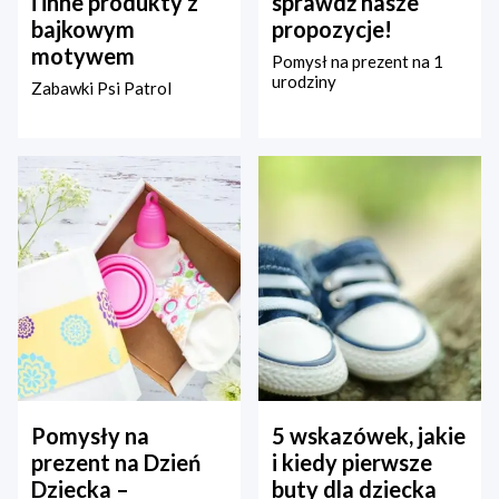
i inne produkty z
sprawdź nasze
bajkowym
propozycje!
motywem
Pomysł na prezent na 1
urodziny
Zabawki Psi Patrol
Pomysły na
5 wskazówek, jakie
prezent na Dzień
i kiedy pierwsze
Dziecka –
buty dla dziecka