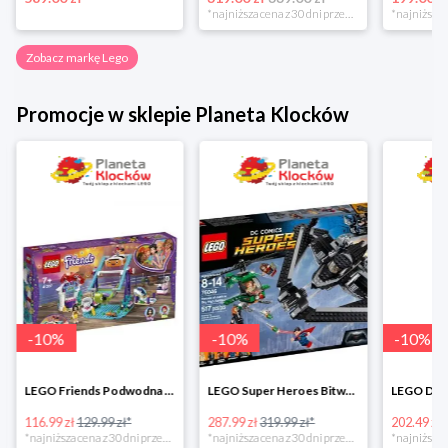
*najniższa cena z 30 dni przed obniżką
Zobacz markę Lego
Promocje w sklepie Planeta Klocków
-
10
%
-
10
%
-
10
%
LEGO Friends Podwodna Frajda w super cenie
LEGO Super Heroes Bitwa powietrzna w super cenie
116.99 zł
129.99 zł*
287.99 zł
319.99 zł*
202.49 zł
*najniższa cena z 30 dni przed obniżką
*najniższa cena z 30 dni przed obniżką