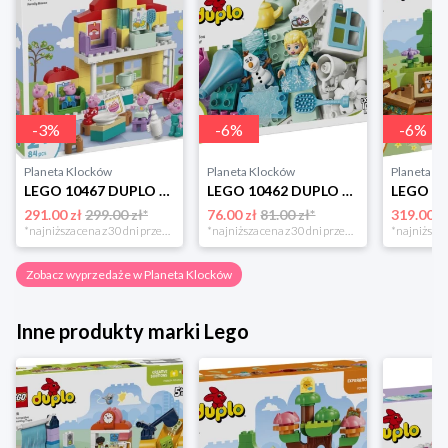
-
3
%
-
6
%
-
6
%
Planeta Klocków
Planeta Klocków
Planeta K
LEGO 10467 DUPLO Dom rodzinny Lego
LEGO 10462 DUPLO Kraina lodu: Kreatywne pudełko z Elzą i Olafem Lego
291.00 zł
299.00 zł*
76.00 zł
81.00 zł*
319.00 z
*najniższa cena z 30 dni przed obniżką
*najniższa cena z 30 dni przed obniżką
Zobacz wyprzedaże w Planeta Klocków
Inne produkty marki Lego