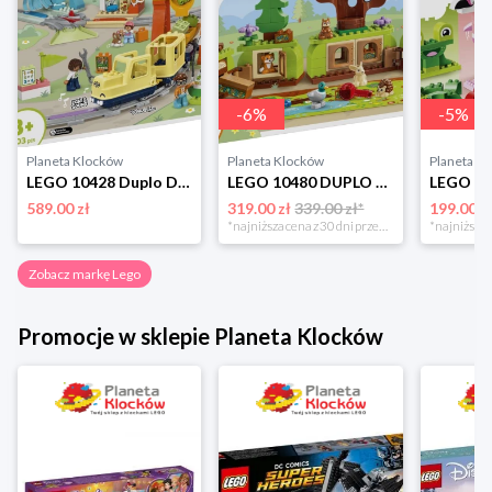
-
6
%
-
5
%
Planeta Klocków
Planeta Klocków
Planeta K
LEGO 10428 Duplo Duży interaktywny pociąg miejski Lego
LEGO 10480 DUPLO Las odkrywców z dzikimi zwierzętami Lego
589.00 zł
319.00 zł
339.00 zł*
199.00 z
*najniższa cena z 30 dni przed obniżką
Zobacz markę Lego
Promocje w sklepie Planeta Klocków