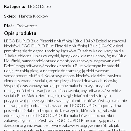
Kategoria
:
LEGO Duplo
Sklep
:
Planeta Klocków
Płeć
:
Dziewczęce
Opis produktu
LEGO DUPLO Blue Pizzerki z Muffinką i Blue 10469 Dzięki zestawowi
klocków LEGO DUPLO Blue Pizzerki z Muffinką i Blue (10469) dzieci
przeniosą się do ogrodu rodziny Łączków. Ta zabawka edukacyjna dla
2-latka, chłopca lub dziewczynki, łączy klocki dla maluchów, figurki Blue
i Muffinki, samochodzik oraz elementy do zabawy w odgrywanie ról.
Dzieci mogą odtworzyć odcinek z serialu Blue, w którym bohaterki
udają, że robią pizzę, a następnie dostarczają ją elektrycznym
samochodem Muffinki. Kolorowy zestaw klocków dla dzieci zawiera
elementy znane z serialu, w tym pizzę z błota i drzewo z huśtawką.
Wypełnij czas zabawy nauką i pomóż maluchom wykorzystać
umiejętności obserwacji oraz naśladowania, aby odtworzyć scenki z
serialu Blue. Małe dzieci uczą się uwzględniać potrzeby innych,
przygotowując pizzę zgodnie z wymaganiami klientów i ćwicząc czekanie
na swoją kolej podczas zabawy autem LEGO DUPLO. To pomysł na
prezent dla 2-latka, chłopca lub dziewczynki, którzy lubią zabawki
edukacyjne, klocki LEGO DUPLO dla maluchów, samochodziki i
zabawę z figurkami. Zestawy LEGO DUPLO Blue pomagają małym
dzieciom organizować kreatywne zabawy w odgrywanie ról, tak jak
postacie z serialu, jednocześnie wspierając ich rozwój. Zestaw klocków