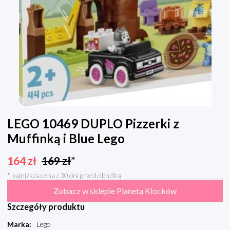
LEGO 10469 DUPLO Pizzerki z
Muffinką i Blue Lego
164
zł
169
zł
*
* najniższa cena z 30 dni przed obniżką
Zobacz w sklepie Planeta Klocków
Szczegóły produktu
Marka
:
Lego