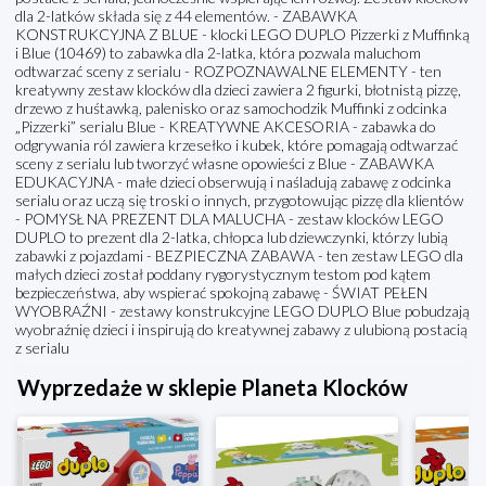
dla 2-latków składa się z 44 elementów. - ZABAWKA
KONSTRUKCYJNA Z BLUE - klocki LEGO DUPLO Pizzerki z Muffinką
i Blue (10469) to zabawka dla 2-latka, która pozwala maluchom
odtwarzać sceny z serialu - ROZPOZNAWALNE ELEMENTY - ten
kreatywny zestaw klocków dla dzieci zawiera 2 figurki, błotnistą pizzę,
drzewo z huśtawką, palenisko oraz samochodzik Muffinki z odcinka
„Pizzerki” serialu Blue - KREATYWNE AKCESORIA - zabawka do
odgrywania ról zawiera krzesełko i kubek, które pomagają odtwarzać
sceny z serialu lub tworzyć własne opowieści z Blue - ZABAWKA
EDUKACYJNA - małe dzieci obserwują i naśladują zabawę z odcinka
serialu oraz uczą się troski o innych, przygotowując pizzę dla klientów
- POMYSŁ NA PREZENT DLA MALUCHA - zestaw klocków LEGO
DUPLO to prezent dla 2-latka, chłopca lub dziewczynki, którzy lubią
zabawki z pojazdami - BEZPIECZNA ZABAWA - ten zestaw LEGO dla
małych dzieci został poddany rygorystycznym testom pod kątem
bezpieczeństwa, aby wspierać spokojną zabawę - ŚWIAT PEŁEN
WYOBRAŹNI - zestawy konstrukcyjne LEGO DUPLO Blue pobudzają
wyobraźnię dzieci i inspirują do kreatywnej zabawy z ulubioną postacią
z serialu
Wyprzedaże w sklepie Planeta Klocków