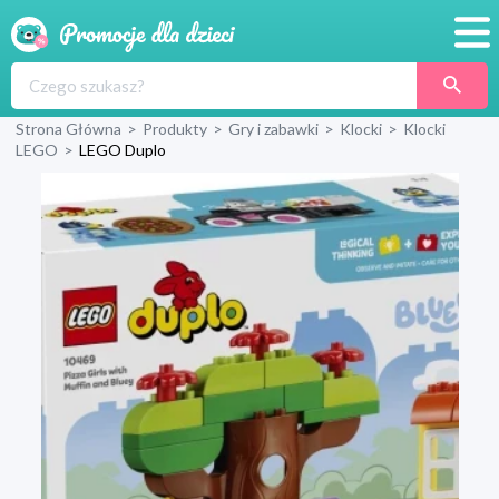
Promocje
Strona Główna
>
Produkty
>
Gry i zabawki
>
Klocki
>
Klocki
Produkty
LEGO
>
LEGO Duplo
Sklepy
Blog
Wyprawka