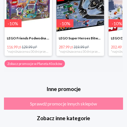
-
10
%
-
10
%
-
10
%
LEGO Friends Podwodna Frajda w super cenie
LEGO Super Heroes Bitwa powietrzna w super cenie
116.99 zł
129.99 zł*
287.99 zł
319.99 zł*
202.49 zł
*najniższa cena z 30 dni przed obniżką
*najniższa cena z 30 dni przed obniżką
Zobacz promocje w Planeta Klocków
Inne promocje
Sprawdź promocje innych sklepów
Zobacz inne kategorie