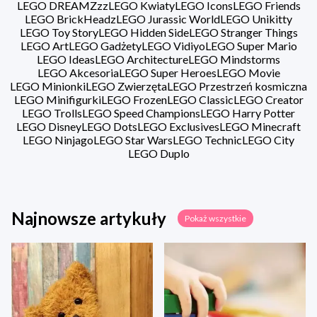
LEGO DREAMZzz
LEGO Kwiaty
LEGO Icons
LEGO Friends
LEGO BrickHeadz
LEGO Jurassic World
LEGO Unikitty
LEGO Toy Story
LEGO Hidden Side
LEGO Stranger Things
LEGO Art
LEGO Gadżety
LEGO Vidiyo
LEGO Super Mario
LEGO Ideas
LEGO Architecture
LEGO Mindstorms
LEGO Akcesoria
LEGO Super Heroes
LEGO Movie
LEGO Minionki
LEGO Zwierzęta
LEGO Przestrzeń kosmiczna
LEGO Minifigurki
LEGO Frozen
LEGO Classic
LEGO Creator
LEGO Trolls
LEGO Speed Champions
LEGO Harry Potter
LEGO Disney
LEGO Dots
LEGO Exclusives
LEGO Minecraft
LEGO Ninjago
LEGO Star Wars
LEGO Technic
LEGO City
LEGO Duplo
Najnowsze artykuły
Pokaż wszystkie