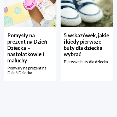
Pomysły na
5 wskazówek, jakie
prezent na Dzień
i kiedy pierwsze
Dziecka –
buty dla dziecka
nastolatkowie i
wybrać
maluchy
Pierwsze buty dla dziecka
Pomysły na prezent na
Dzień Dziecka