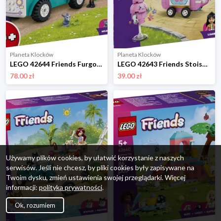
Planeta Klocków
Planeta Klocków
LEGO 42644 Friends Furgonetka z lodami w mieście Heartlake Lego
LEGO 42643 Friends Stoisko z watą cukrową i skuter Lego
78.00 zł
39.00 zł
Używamy plików cookies, by ułatwić korzystanie z naszych
serwisów. Jeśli nie chcesz, by pliki cookies były zapisywane na
Twoim dysku, zmień ustawienia swojej przeglądarki. Więcej
informacji:
polityka prywatności
.
Ok, rozumiem