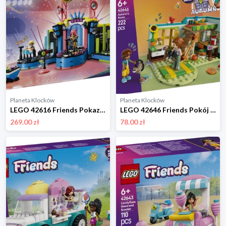
Planeta Klocków
Planeta Klocków
LEGO 42616 Friends Pokaz talentów muzycznych w szkole w Heartlake City Lego
LEGO 42646 Friends Pokój Autumn Lego
269.00 zł
78.00 zł