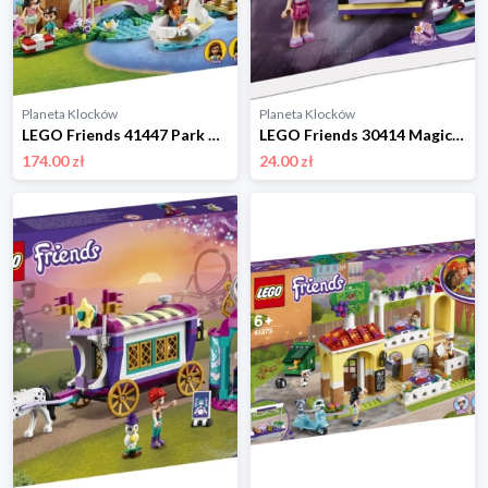
Planeta Klocków
Planeta Klocków
LEGO Friends 41447 Park w Heartlake City Lego
LEGO Friends 30414 Magiczny kufer Emmy Lego
174.00 zł
24.00 zł