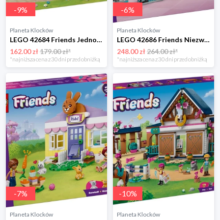
-
9
%
-
6
%
Planeta Klocków
Planeta Klocków
LEGO 42684 Friends Jednorożcowa kawiarnia Lego
LEGO 42686 Friends Niezwykła sala zabaw Lego
162.00 zł
179.00 zł*
248.00 zł
264.00 zł*
*najniższa cena z 30 dni przed obniżką
*najniższa cena z 30 dni przed obniżką
-
7
%
-
10
%
Planeta Klocków
Planeta Klocków