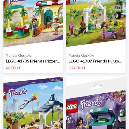
Planeta Klocków
Planeta Klocków
LEGO 41705 Friends Pizzeria w Heartlake Lego
LEGO 41707 Friends Furgonetka do sadzenia drzew Lego
66.00 zł
124.00 zł