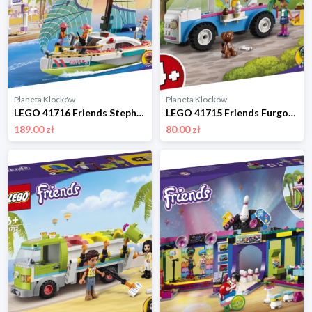
Planeta Klocków
Planeta Klocków
LEGO 41716 Friends Stephanie i przygoda pod żaglami Lego
LEGO 41715 Friends Furgonetka z lodami Lego
189.00 zł
80.00 zł