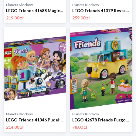
Planeta Klocków
Planeta Klocków
LEGO Friends 41688 Magiczny wóz Lego
LEGO Friends 41379 Restauracja w Heartlake Lego
219.00 zł
259.00 zł
Planeta Klocków
Planeta Klocków
LEGO Friends 41346 Pudełko przyjaźni Lego
LEGO 42678 Friends Furgonetka z akcesoriami dla zwierząt Lego
214.00 zł
78.00 zł