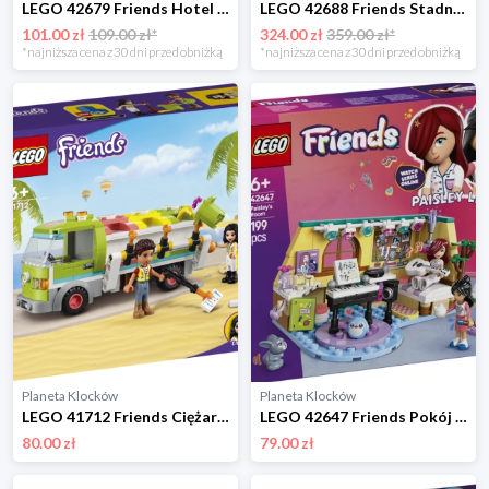
LEGO 42679 Friends Hotel dla królików w mieście Lego
LEGO 42688 Friends Stadnina i szkółka jeździecka Lego
101.00 zł
109.00 zł*
324.00 zł
359.00 zł*
*najniższa cena z 30 dni przed obniżką
*najniższa cena z 30 dni przed obniżką
Planeta Klocków
Planeta Klocków
LEGO 41712 Friends Ciężarówka recyklingowa Lego
LEGO 42647 Friends Pokój Paisley Lego
80.00 zł
79.00 zł