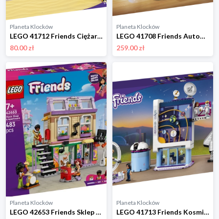
Planeta Klocków
Planeta Klocków
LEGO 41712 Friends Ciężarówka recyklingowa Lego
LEGO 41708 Friends Automat w dyskotece Lego
80.00 zł
259.00 zł
Planeta Klocków
Planeta Klocków
LEGO 42653 Friends Sklep muzyczny i mieszkanie Lego
LEGO 41713 Friends Kosmiczna akademia Olivii Lego