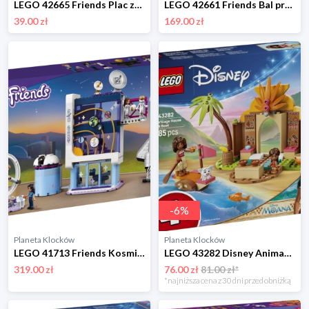
LEGO 42665 Friends Plac zabaw dla szczeniaczków Lego
LEGO 42661 Friends Bal przebierańców z jednorożcem i wróżką Lego
39.00 zł
169.00 zł
-
6
%
Planeta Klocków
Planeta Klocków
LEGO 41713 Friends Kosmiczna akademia Olivii Lego
LEGO 43282 Disney Animation Wiejska chatka i łódź Lego
319.00 zł
76.00 zł
81.00 zł*
*najniższa cena z 30 dni przed obniżką