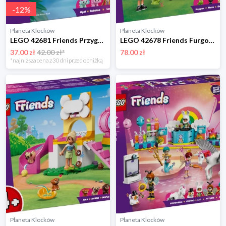
-
12
%
Planeta Klocków
Planeta Klocków
LEGO 42681 Friends Przygoda na aksolotlowej łodzi Lego
LEGO 42678 Friends Furgonetka z akcesoriami dla zwierząt Lego
37.00 zł
42.00 zł*
78.00 zł
*najniższa cena z 30 dni przed obniżką
Planeta Klocków
Planeta Klocków