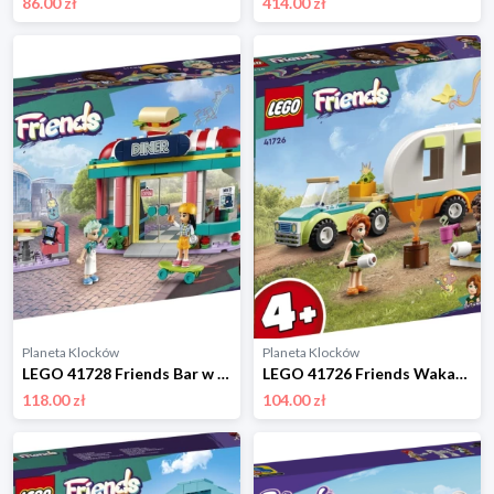
86.00 zł
414.00 zł
Planeta Klocków
Planeta Klocków
LEGO 41728 Friends Bar w śródmieściu Heartlake Lego
LEGO 41726 Friends Wakacyjna wyprawa na biwak Lego
118.00 zł
104.00 zł