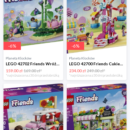
-
6
%
-
6
%
Planeta Klocków
Planeta Klocków
LEGO 42702 Friends Wróżkowa karuzela z kwiatami Lego
LEGO 42700 Friends Cukierkowo-babeczkowy diabelski młyn Lego
159.00 zł
169.00 zł*
234.00 zł
249.00 zł*
*najniższa cena z 30 dni przed obniżką
*najniższa cena z 30 dni przed obniżką