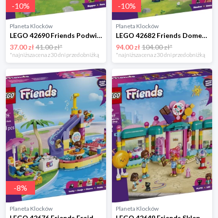
-
10
%
-
10
%
Planeta Klocków
Planeta Klocków
LEGO 42690 Friends Podwieczorek w lesie Lego
LEGO 42682 Friends Domek na luksusowym kempingu Lego
37.00 zł
41.00 zł*
94.00 zł
104.00 zł*
*najniższa cena z 30 dni przed obniżką
*najniższa cena z 30 dni przed obniżką
-
8
%
Planeta Klocków
Planeta Klocków
LEGO 42676 Friends Frajda w parku wodnym Lego
LEGO 42649 Friends Sklep z cukierkami w Heartlake Lego