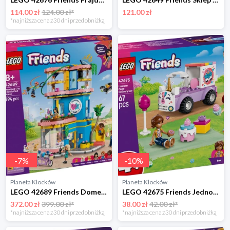
114.00 zł
124.00 zł*
121.00 zł
*najniższa cena z 30 dni przed obniżką
-
7
%
-
10
%
Planeta Klocków
Planeta Klocków
LEGO 42689 Friends Domek klubu przyjaciół Lego
LEGO 42675 Friends Jednorożcowa dostawa tortu Lego
372.00 zł
399.00 zł*
38.00 zł
42.00 zł*
*najniższa cena z 30 dni przed obniżką
*najniższa cena z 30 dni przed obniżką