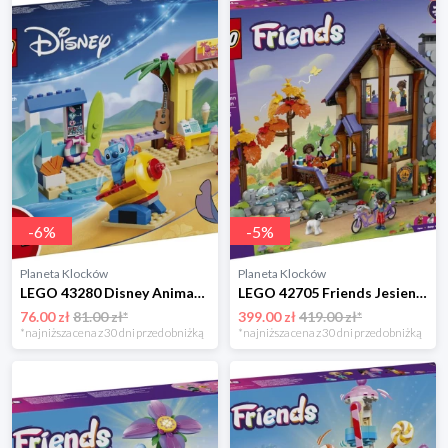
-
6
%
-
5
%
Planeta Klocków
Planeta Klocków
LEGO 43280 Disney Animation Zabawa na plaży z Lilo i Stitchem Lego
LEGO 42705 Friends Jesienna leśna chatka Lego
76.00 zł
81.00 zł*
399.00 zł
419.00 zł*
*najniższa cena z 30 dni przed obniżką
*najniższa cena z 30 dni przed obniżką