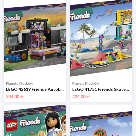
Planeta Klocków
Planeta Klocków
LEGO 42619 Friends Autobus koncertowy gwiazdy pop Lego
LEGO 41751 Friends Skatepark Lego
344.00 zł
224.00 zł