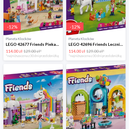
-
12
%
-
12
%
Planeta Klocków
Planeta Klocków
LEGO 42677 Friends Piekarnia z psimi przysmakami Lego
LEGO 42696 Friends Lecznica dla zwierząt Lego
114.00 zł
129.00 zł*
114.00 zł
129.00 zł*
*najniższa cena z 30 dni przed obniżką
*najniższa cena z 30 dni przed obniżką