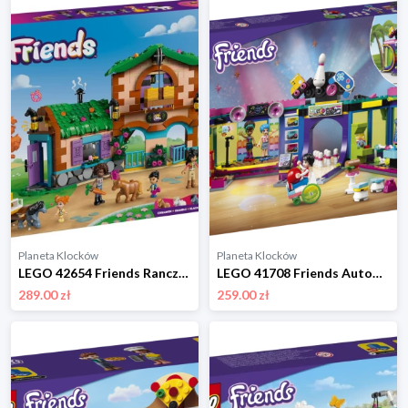
Planeta Klocków
Planeta Klocków
LEGO 42654 Friends Ranczo kucyków i stajnia Lego
LEGO 41708 Friends Automat w dyskotece Lego
289.00 zł
259.00 zł