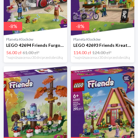
-
8
%
-
8
%
Planeta Klocków
Planeta Klocków
LEGO 42694 Friends Furgonetka z pizzą Lego
LEGO 42693 Friends Kreatywna kwiaciarnia Lego
56.00 zł
61.00 zł*
114.00 zł
124.00 zł*
*najniższa cena z 30 dni przed obniżką
*najniższa cena z 30 dni przed obniżką