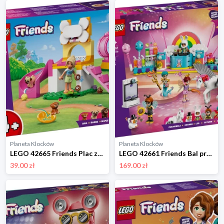
Planeta Klocków
Planeta Klocków
LEGO 42665 Friends Plac zabaw dla szczeniaczków Lego
LEGO 42661 Friends Bal przebierańców z jednorożcem i wróżką Lego
39.00 zł
169.00 zł