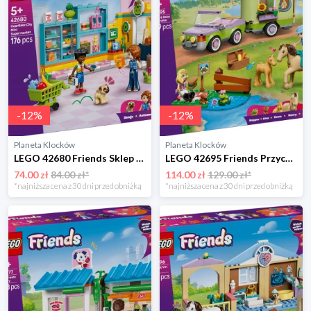
-
12
%
-
12
%
Planeta Klocków
Planeta Klocków
LEGO 42680 Friends Sklep spożywczy w mieście Heartlake Lego
LEGO 42695 Friends Przyczepa z koniem i źrebaczkiem Lego
74.00 zł
84.00 zł*
114.00 zł
129.00 zł*
*najniższa cena z 30 dni przed obniżką
*najniższa cena z 30 dni przed obniżką