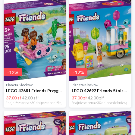
-
12
%
-
12
%
Planeta Klocków
Planeta Klocków
LEGO 42681 Friends Przygoda na aksolotlowej łodzi Lego
LEGO 42692 Friends Stoisko z lodami i balonami Lego
37.00 zł
42.00 zł*
37.00 zł
42.00 zł*
*najniższa cena z 30 dni przed obniżką
*najniższa cena z 30 dni przed obniżką