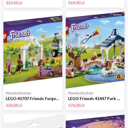
213.00 zł
319.00 zł
Planeta Klocków
Planeta Klocków
LEGO 41707 Friends Furgonetka do sadzenia drzew Lego
LEGO Friends 41447 Park w Heartlake City Lego
124.00 zł
174.00 zł