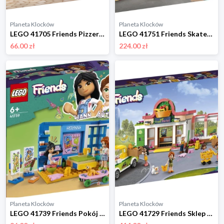
Planeta Klocków
Planeta Klocków
LEGO 41705 Friends Pizzeria w Heartlake Lego
LEGO 41751 Friends Skatepark Lego
66.00 zł
224.00 zł
Planeta Klocków
Planeta Klocków
LEGO 41739 Friends Pokój Liann Lego
LEGO 41729 Friends Sklep spożywczy z żywnością ekologiczną Lego