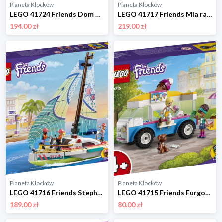
Planeta Klocków
Planeta Klocków
LEGO 41724 Friends Dom Paisley Lego
LEGO 41717 Friends Mia ratowniczka dzikich zwierząt Lego
194.00 zł
219.00 zł
Planeta Klocków
Planeta Klocków
LEGO 41716 Friends Stephanie i przygoda pod żaglami Lego
LEGO 41715 Friends Furgonetka z lodami Lego
189.00 zł
80.00 zł