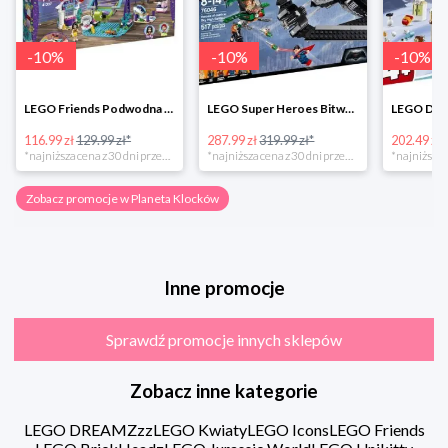
-
10
%
-
10
%
-
10
%
LEGO Friends Podwodna Frajda w super cenie
LEGO Super Heroes Bitwa powietrzna w super cenie
116.99 zł
129.99 zł*
287.99 zł
319.99 zł*
202.49 zł
*najniższa cena z 30 dni przed obniżką
*najniższa cena z 30 dni przed obniżką
Zobacz promocje w Planeta Klocków
Inne promocje
Sprawdź promocje innych sklepów
Zobacz inne kategorie
LEGO DREAMZzz
LEGO Kwiaty
LEGO Icons
LEGO Friends