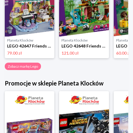
Planeta Klocków
Planeta Klocków
Planeta K
LEGO 42647 Friends Pokój Paisley Lego
LEGO 42648 Friends Opieka nad pandami w rezerwacie Lego
79.00 zł
121.00 zł
60.00 zł
Zobacz markę Lego
Promocje w sklepie Planeta Klocków