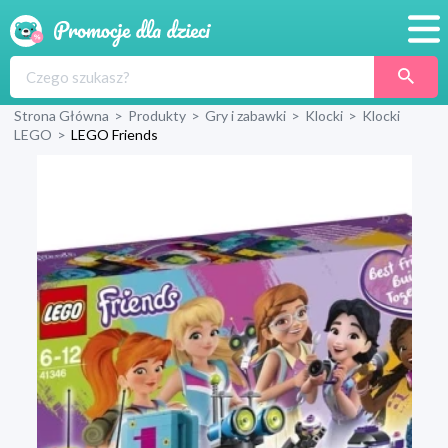
Promocje
Strona Główna
>
Produkty
>
Gry i zabawki
>
Klocki
>
Klocki
Produkty
LEGO
>
LEGO Friends
Sklepy
Blog
Wyprawka