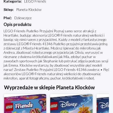
Kategoria
:
LEGO Friends
Sklep
:
Planeta Klocków
Płeć
:
Dziewczęce
Opis produktu
LEGO Friends Pudełko Przyjaźni Poznaj samo serce atrakcji z
Heartlake, budując akcesoria LEGO® Friends naturalnej wielkości i
bawiąc się nimi razem z przyjaciółmi. Każdy z modeli z fantastycznego
zestawu LEGO® Friends 41346 Pudełko przyjaźni przedstawia jedną
z dziewcząt z Miasta Heartlake. Możesz śpiewać do mikrofonu jak
Andrea, zbudować robotycznego przyjaciela jak Olivia, wyruszyć w
nieznane z dwiema krótkofalówkami jak Mia, zdobyć puchar w
zawodach sportowych jak Stephanie lub pstrykać zdjęcia podczas sesji
jak Emma. Klocków wystarczy, by zbudować wszystkie pięć modeli
naraz! Zestaw Pudełko Przyjaźni LEGO Friends 41346 zawiera: • Pięć
akcesoriów LEGO® Friends naturalnej wielkości do zbudowania:
mikrofon, aparat fotograficzny, puchar, krótkofalówki i robot.
Wyprzedaże w sklepie Planeta Klocków