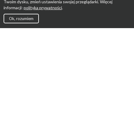
Twoim dysku, zmień ustawienia swojej przeglądarki. Więcej
informacji:
polityka prywatności
.
Ok, rozumiem
Strona Główna
Promocje
Sklepy