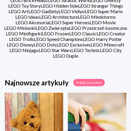
LEGO BrickHeadz
LEGO Jurassic World
LEGO Unikitty
LEGO Toy Story
LEGO Hidden Side
LEGO Stranger Things
LEGO Art
LEGO Gadżety
LEGO Vidiyo
LEGO Super Mario
LEGO Ideas
LEGO Architecture
LEGO Mindstorms
LEGO Akcesoria
LEGO Super Heroes
LEGO Movie
LEGO Minionki
LEGO Zwierzęta
LEGO Przestrzeń kosmiczna
LEGO Minifigurki
LEGO Frozen
LEGO Classic
LEGO Creator
LEGO Trolls
LEGO Speed Champions
LEGO Harry Potter
LEGO Disney
LEGO Dots
LEGO Exclusives
LEGO Minecraft
LEGO Ninjago
LEGO Star Wars
LEGO Technic
LEGO City
LEGO Duplo
Najnowsze artykuły
Pokaż wszystkie