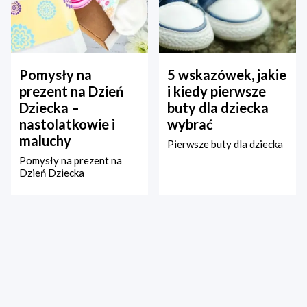
Pomysły na
5 wskazówek, jakie
prezent na Dzień
i kiedy pierwsze
Dziecka –
buty dla dziecka
nastolatkowie i
wybrać
maluchy
Pierwsze buty dla dziecka
Pomysły na prezent na
Dzień Dziecka