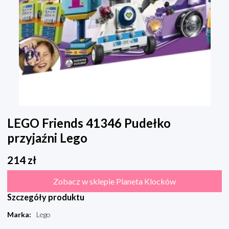
LEGO Friends 41346 Pudełko
przyjaźni Lego
214
zł
Zobacz w sklepie Planeta Klocków
Szczegóły produktu
Marka
:
Lego