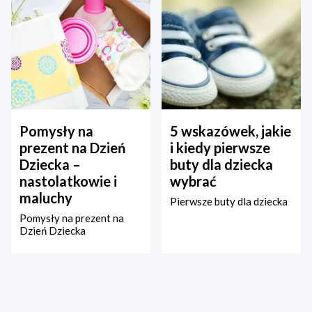
Pomysły na
5 wskazówek, jakie
prezent na Dzień
i kiedy pierwsze
Dziecka –
buty dla dziecka
nastolatkowie i
wybrać
maluchy
Pierwsze buty dla dziecka
Pomysły na prezent na
Dzień Dziecka