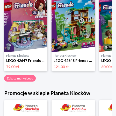
Planeta Klocków
Planeta Klocków
Planeta K
LEGO 42647 Friends Pokój Paisley Lego
LEGO 42648 Friends Opieka nad pandami w rezerwacie Lego
79.00 zł
121.00 zł
60.00 zł
Zobacz markę Lego
Promocje w sklepie Planeta Klocków