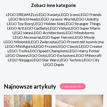
Zobacz inne kategorie
LEGO DREAMZzz
LEGO Kwiaty
LEGO Icons
LEGO Friends
LEGO BrickHeadz
LEGO Jurassic World
LEGO Unikitty
LEGO Toy Story
LEGO Hidden Side
LEGO Stranger Things
LEGO Art
LEGO Gadżety
LEGO Vidiyo
LEGO Super Mario
LEGO Ideas
LEGO Architecture
LEGO Mindstorms
LEGO Akcesoria
LEGO Super Heroes
LEGO Movie
LEGO Minionki
LEGO Zwierzęta
LEGO Przestrzeń kosmiczna
LEGO Minifigurki
LEGO Frozen
LEGO Classic
LEGO Creator
LEGO Trolls
LEGO Speed Champions
LEGO Harry Potter
LEGO Disney
LEGO Dots
LEGO Exclusives
LEGO Minecraft
LEGO Ninjago
LEGO Star Wars
LEGO Technic
LEGO City
LEGO Duplo
Najnowsze artykuły
Pokaż wszystkie