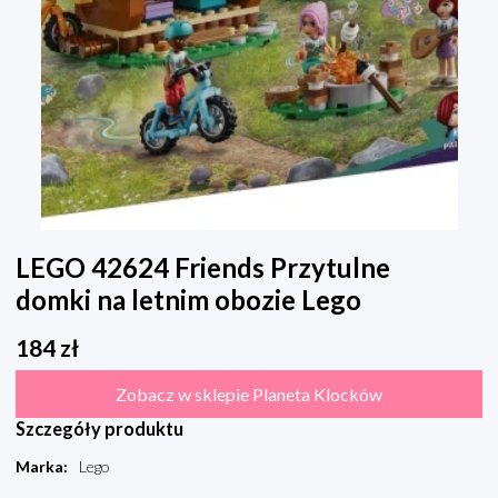
LEGO 42624 Friends Przytulne
domki na letnim obozie Lego
184
zł
Zobacz w sklepie Planeta Klocków
Szczegóły produktu
Marka
:
Lego