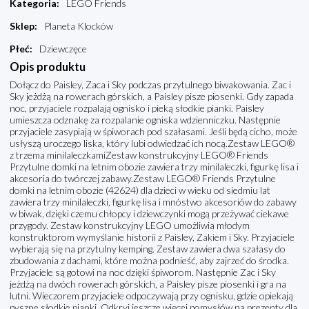
Kategoria
:
LEGO Friends
Sklep
:
Planeta Klocków
Płeć
:
Dziewczęce
Opis produktu
Dołącz do Paisley, Zaca i Sky podczas przytulnego biwakowania. Zac i
Sky jeżdżą na rowerach górskich, a Paisley pisze piosenki. Gdy zapada
noc, przyjaciele rozpalają ognisko i pieką słodkie pianki. Paisley
umieszcza odznakę za rozpalanie ogniska wdzienniczku. Następnie
przyjaciele zasypiają w śpiworach pod szałasami. Jeśli będą cicho, może
usłyszą uroczego liska, który lubi odwiedzać ich nocą.Zestaw LEGO®
z trzema minilaleczkamiZestaw konstrukcyjny LEGO® Friends
Przytulne domki na letnim obozie zawiera trzy minilaleczki, figurkę lisa i
akcesoria do twórczej zabawy.Zestaw LEGO® Friends Przytulne
domki na letnim obozie (42624) dla dzieci w wieku od siedmiu lat
zawiera trzy minilaleczki, figurkę lisa i mnóstwo akcesoriów do zabawy
w biwak, dzięki czemu chłopcy i dziewczynki mogą przeżywać ciekawe
przygody. Zestaw konstrukcyjny LEGO umożliwia młodym
konstruktorom wymyślanie historii z Paisley, Zakiem i Sky. Przyjaciele
wybierają się na przytulny kemping. Zestaw zawiera dwa szałasy do
zbudowania z dachami, które można podnieść, aby zajrzeć do środka.
Przyjaciele są gotowi na noc dzięki śpiworom. Następnie Zac i Sky
jeżdżą na dwóch rowerach górskich, a Paisley pisze piosenki i gra na
lutni. Wieczorem przyjaciele odpoczywają przy ognisku, gdzie opiekają
pyszne słodkie pianki. Odkryj jeszcze więcej pomysłów na prezenty dla