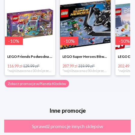
-
10
%
-
10
%
-
10
%
LEGO Friends Podwodna Frajda w super cenie
LEGO Super Heroes Bitwa powietrzna w super cenie
116.99 zł
129.99 zł*
287.99 zł
319.99 zł*
202.49 zł
*najniższa cena z 30 dni przed obniżką
*najniższa cena z 30 dni przed obniżką
Zobacz promocje w Planeta Klocków
Inne promocje
Sprawdź promocje innych sklepów