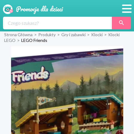
Promocje
Strona Główna
>
Produkty
>
Gry i zabawki
>
Klocki
>
Klocki
Produkty
LEGO
>
LEGO Friends
Sklepy
Blog
Wyprawka