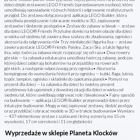
dzieci dzięki zestawom LEGO Friends (sprzedawanym osobno), które
umożliwiają opowiadanie różnych historii i odgrywanie realistycznych
przygód. Do zestawu dołączona jest aplikacja LEGO Builder, która
umożliwia powiększanie i obracanie modelu w 3D, zapisywanie
zestawów i śledzenie postępów.• Zestaw do zabawy w biwak — zestaw
dla dzieci LEGO® Friends Przytulne domki na letnim obozie dla dzieci
w wieku od siedmiu lat zawiera dwa szałasy do zbudowania, ognisko i
akcesoria do odgrywania ról• Trzy minilaleczki i figurka lisa — zestaw
zawiera postacie LEGO® Friends Paisley, Zaca i Sky, a także figurkę
lisa, więc twórcza zabawa może rozpocząć się od razu• Dwa rowery
górskie — ta zabawka edukacyjna umożliwia twórczą zabawę, podczas
której dzieci zabierają bohaterów na przejażdżkę na rowerach
górskich, a następnie odpoczywają przy ognisku• Akcesoria
kempingowe do wymyślania historii przy ognisku — kubki, flaga, lutnia,
topór, lampion, ognisko i składniki do opiekania pianek• Pomysł na
prezent dla dzieci — ta zabawka dla dzieci to świetny prezent
urodzinowy lub upominek z dowolnej okazji dla dzieci w wieku od
siedmiu lat, które uwielbiają odgrywać role i biwakować• Fajny sposób
na budowanie — aplikacja LEGO® Builder przeprowadzi dzieci przez
intuicyjne budowanie. Mogą w niej zapisywać zestawy, śledzić postępy
oraz przybliżać i obracać modele w 3D w trakcie budowania• Wymiary
— 437-elementowy zestaw z szałasami i leśną scenerią ma 15 cm
wysokości, 17 cm szerokości i 11 cm głębokości
Wyprzedaże w sklepie Planeta Klocków