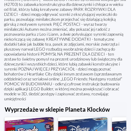
(42703) to zabawka konstrukcyjna dla dziewczynki i chłopca w wieku
od 8 lat, którzy lubią kreatywne zabawy PARK ROZRYWKI DLA
DZIECI - dzieci mogą odgrywać scenki z ekscytującej wycieczki do
parku, pozwalając minilaleczkom przejechać się działającą kolejką
górską z motywem syrenek PIĘĆ POSTACI - wyraz twarzy
minilaleczki Autumn można zmieniać, aby pokazać jej radość z
poznawania parku z Leo i Liann, a dwie połyskujące syrenki zapewnią
niekończącą się zabawę KREATYWNE DODATKI - tematyczne
dodatki takie jak bubble tea, pasek ze zdjęciami, morskie zwierzęta i
pluszowy narwal LEGO rozbudzą wyobraźnię dzieci i zachęcą do
opowiadania historii POMYSŁ NA PREZENT DLA DZIECI - ten
zestaw to świetny pomysł na prezent urodzinowy lub świąteczny dla
dziewczynki i wszystkich dzieci, które lubią zabawki konstrukcyjne i
syrenki POZNAJ WIĘCEJ PRZYJACIÓŁ - dzieci mogą poznać
bohaterów z Heartlake City dzięki innym zestawom (sprzedawanym
oddzielnie) oraz serialowi online „LEGO Friends: Następny rozdział”
POMOC W BUDOWANIU - odkryj cyfrowe instrukcje budowania
dzięki aplikacji LEGO Builder, w której można powiększać i obracać
modele w 3D, śledzić postępy i zapisywać zestawy, rozwijając
umiejętności
Wyprzedaże w sklepie Planeta Klocków