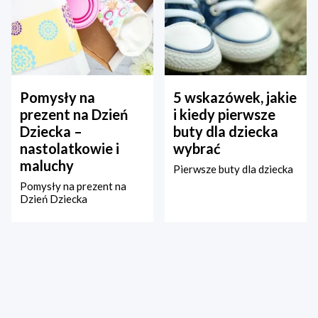
Pomysły na
5 wskazówek, jakie
prezent na Dzień
i kiedy pierwsze
Dziecka –
buty dla dziecka
nastolatkowie i
wybrać
maluchy
Pierwsze buty dla dziecka
Pomysły na prezent na
Dzień Dziecka