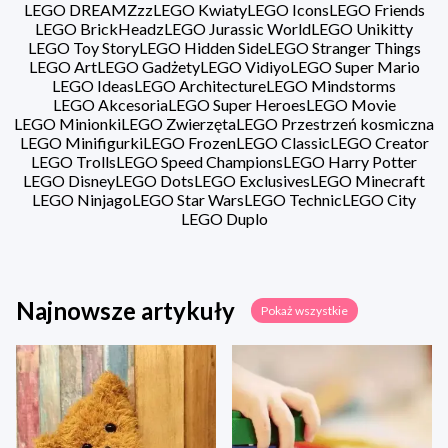
LEGO DREAMZzz
LEGO Kwiaty
LEGO Icons
LEGO Friends
LEGO BrickHeadz
LEGO Jurassic World
LEGO Unikitty
LEGO Toy Story
LEGO Hidden Side
LEGO Stranger Things
LEGO Art
LEGO Gadżety
LEGO Vidiyo
LEGO Super Mario
LEGO Ideas
LEGO Architecture
LEGO Mindstorms
LEGO Akcesoria
LEGO Super Heroes
LEGO Movie
LEGO Minionki
LEGO Zwierzęta
LEGO Przestrzeń kosmiczna
LEGO Minifigurki
LEGO Frozen
LEGO Classic
LEGO Creator
LEGO Trolls
LEGO Speed Champions
LEGO Harry Potter
LEGO Disney
LEGO Dots
LEGO Exclusives
LEGO Minecraft
LEGO Ninjago
LEGO Star Wars
LEGO Technic
LEGO City
LEGO Duplo
Najnowsze artykuły
Pokaż wszystkie