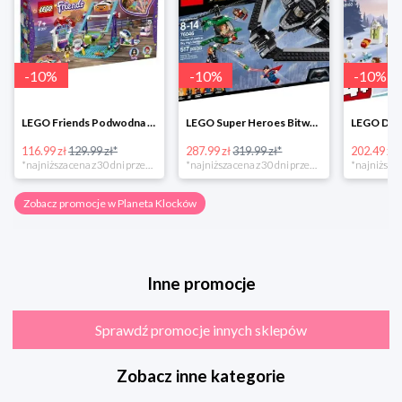
-
10
%
-
10
%
-
10
%
LEGO Friends Podwodna Frajda w super cenie
LEGO Super Heroes Bitwa powietrzna w super cenie
116.99 zł
129.99 zł*
287.99 zł
319.99 zł*
202.49 zł
*najniższa cena z 30 dni przed obniżką
*najniższa cena z 30 dni przed obniżką
Zobacz promocje w Planeta Klocków
Inne promocje
Sprawdź promocje innych sklepów
Zobacz inne kategorie