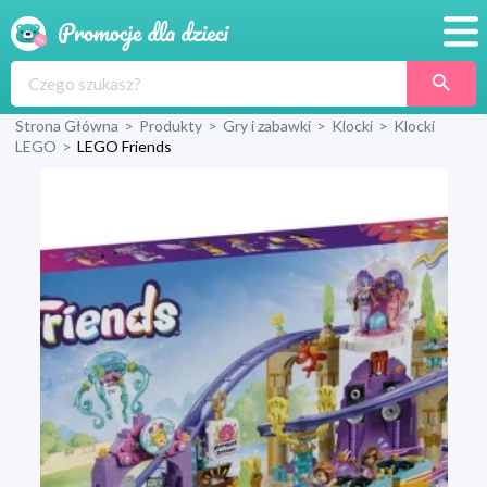
Promocje
Strona Główna
>
Produkty
>
Gry i zabawki
>
Klocki
>
Klocki
Produkty
LEGO
>
LEGO Friends
Sklepy
Blog
Wyprawka