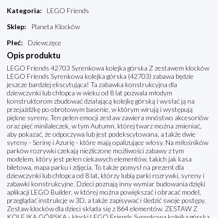
Kategoria
:
LEGO Friends
Sklep
:
Planeta Klocków
Płeć
:
Dziewczęce
Opis produktu
LEGO Friends 42703 Syrenkowa kolejka górska Z zestawem klocków
LEGO Friends Syrenkowa kolejka górska (42703) zabawa będzie
jeszcze bardziej ekscytująca! Ta zabawka konstrukcyjna dla
dziewczynki lub chłopca w wieku od 8 lat pozwala młodym
konstruktorom zbudować działającą kolejkę górską i wysłać ją na
przejażdżkę po obrotowym basenie, w którym wirują i występują
piękne syreny. Ten pełen emocji zestaw zawiera mnóstwo akcesoriów
oraz pięć minilaleczek, w tym Autumn, której twarz można zmieniać,
aby pokazać, że odpoczywa lub jest podekscytowana, a także dwie
syreny - Serinę i Azurię - które mają opalizujące włosy. Na miłośników
parków rozrywki czekają niezliczone możliwości zabawy z tym
modelem, który jest pełen ciekawych elementów, takich jak kasa
biletowa, mapa parku i zdjęcia. To także pomysł na prezent dla
dziewczynki lub chłopca od 8 lat, którzy lubią parki rozrywki, syreny i
zabawki konstrukcyjne. Dzieci poznają inny wymiar budowania dzięki
aplikacji LEGO Builder, w której można powiększać i obracać model,
przeglądać instrukcje w 3D, a także zapisywać i śledzić swoje postępy.
Zestaw klocków dla dzieci składa się z 864 elementów. ZESTAW Z
KOLEJKĄ GÓRSKĄ - klocki LEGO Friends Syrenkowa kolejka górska