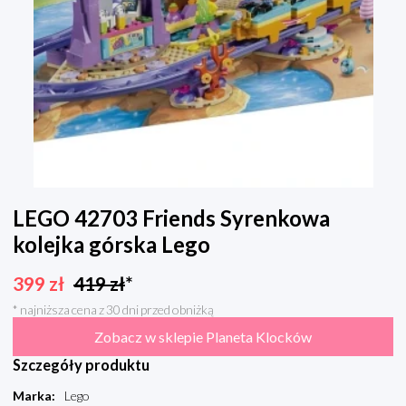
LEGO 42703 Friends Syrenkowa
kolejka górska Lego
399
zł
419
zł
*
* najniższa cena z 30 dni przed obniżką
Zobacz w sklepie Planeta Klocków
Szczegóły produktu
Marka
:
Lego