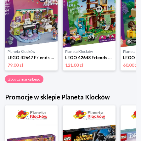
Planeta Klocków
Planeta Klocków
Planeta K
LEGO 42647 Friends Pokój Paisley Lego
LEGO 42648 Friends Opieka nad pandami w rezerwacie Lego
79.00 zł
121.00 zł
60.00 zł
Zobacz markę Lego
Promocje w sklepie Planeta Klocków