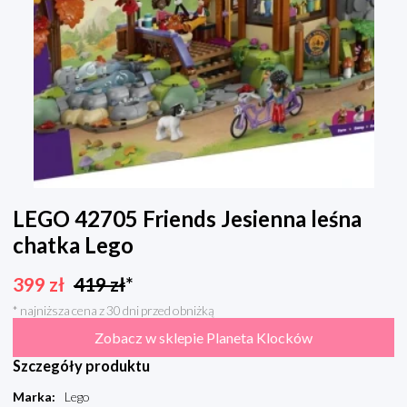
LEGO 42705 Friends Jesienna leśna
chatka Lego
399
zł
419
zł
*
* najniższa cena z 30 dni przed obniżką
Zobacz w sklepie Planeta Klocków
Szczegóły produktu
Marka
:
Lego