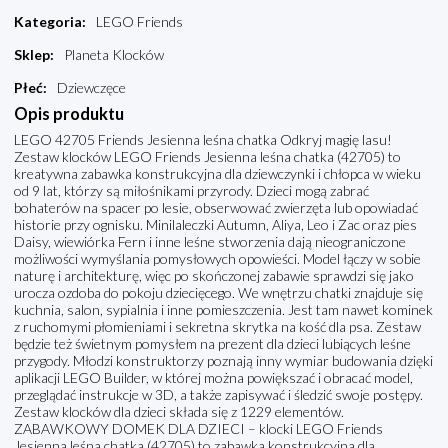
Kategoria
:
LEGO Friends
Sklep
:
Planeta Klocków
Płeć
:
Dziewczęce
Opis produktu
LEGO 42705 Friends Jesienna leśna chatka Odkryj magię lasu!
Zestaw klocków LEGO Friends Jesienna leśna chatka (42705) to
kreatywna zabawka konstrukcyjna dla dziewczynki i chłopca w wieku
od 9 lat, którzy są miłośnikami przyrody. Dzieci mogą zabrać
bohaterów na spacer po lesie, obserwować zwierzęta lub opowiadać
historie przy ognisku. Minilaleczki Autumn, Aliya, Leo i Zac oraz pies
Daisy, wiewiórka Fern i inne leśne stworzenia dają nieograniczone
możliwości wymyślania pomysłowych opowieści. Model łączy w sobie
naturę i architekturę, więc po skończonej zabawie sprawdzi się jako
urocza ozdoba do pokoju dziecięcego. We wnętrzu chatki znajduje się
kuchnia, salon, sypialnia i inne pomieszczenia. Jest tam nawet kominek
z ruchomymi płomieniami i sekretna skrytka na kość dla psa. Zestaw
będzie też świetnym pomysłem na prezent dla dzieci lubiących leśne
przygody. Młodzi konstruktorzy poznają inny wymiar budowania dzięki
aplikacji LEGO Builder, w której można powiększać i obracać model,
przeglądać instrukcje w 3D, a także zapisywać i śledzić swoje postępy.
Zestaw klocków dla dzieci składa się z 1229 elementów.
ZABAWKOWY DOMEK DLA DZIECI – klocki LEGO Friends
Jesienna leśna chatka (42705) to zabawka konstrukcyjna dla