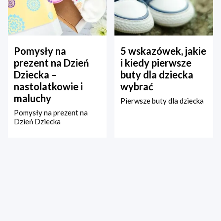
Pomysły na
5 wskazówek, jakie
prezent na Dzień
i kiedy pierwsze
Dziecka –
buty dla dziecka
nastolatkowie i
wybrać
maluchy
Pierwsze buty dla dziecka
Pomysły na prezent na
Dzień Dziecka