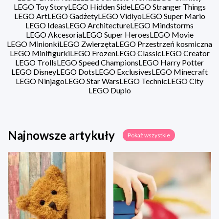
LEGO Toy Story
LEGO Hidden Side
LEGO Stranger Things
LEGO Art
LEGO Gadżety
LEGO Vidiyo
LEGO Super Mario
LEGO Ideas
LEGO Architecture
LEGO Mindstorms
LEGO Akcesoria
LEGO Super Heroes
LEGO Movie
LEGO Minionki
LEGO Zwierzęta
LEGO Przestrzeń kosmiczna
LEGO Minifigurki
LEGO Frozen
LEGO Classic
LEGO Creator
LEGO Trolls
LEGO Speed Champions
LEGO Harry Potter
LEGO Disney
LEGO Dots
LEGO Exclusives
LEGO Minecraft
LEGO Ninjago
LEGO Star Wars
LEGO Technic
LEGO City
LEGO Duplo
Najnowsze artykuły
Pokaż wszystkie