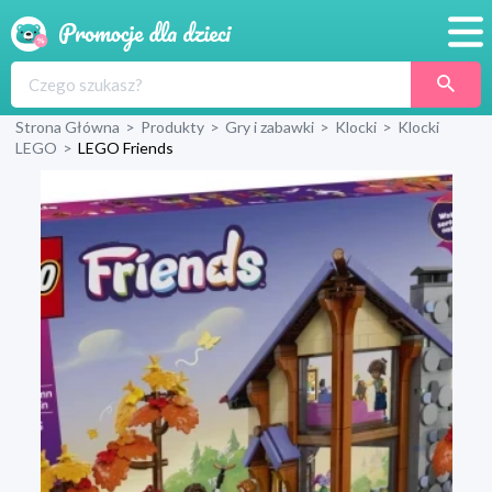
Promocje
Strona Główna
>
Produkty
>
Gry i zabawki
>
Klocki
>
Klocki
Produkty
LEGO
>
LEGO Friends
Sklepy
Blog
Wyprawka