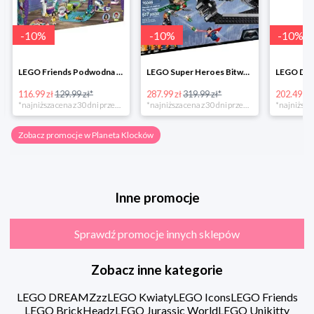
-
10
%
-
10
%
-
10
%
LEGO Friends Podwodna Frajda w super cenie
LEGO Super Heroes Bitwa powietrzna w super cenie
116.99 zł
129.99 zł*
287.99 zł
319.99 zł*
202.49 zł
*najniższa cena z 30 dni przed obniżką
*najniższa cena z 30 dni przed obniżką
Zobacz promocje w Planeta Klocków
Inne promocje
Sprawdź promocje innych sklepów
Zobacz inne kategorie
LEGO DREAMZzz
LEGO Kwiaty
LEGO Icons
LEGO Friends
LEGO BrickHeadz
LEGO Jurassic World
LEGO Unikitty