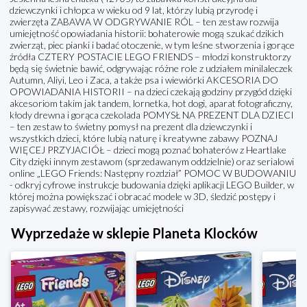
dziewczynki i chłopca w wieku od 9 lat, którzy lubią przyrodę i
zwierzęta ZABAWA W ODGRYWANIE RÓL – ten zestaw rozwija
umiejętność opowiadania historii: bohaterowie mogą szukać dzikich
zwierząt, piec pianki i badać otoczenie, w tym leśne stworzenia i gorące
źródła CZTERY POSTACIE LEGO FRIENDS – młodzi konstruktorzy
będą się świetnie bawić, odgrywając różne role z udziałem minilaleczek
Autumn, Aliyi, Leo i Zaca, a także psa i wiewiórki AKCESORIA DO
OPOWIADANIA HISTORII – na dzieci czekają godziny przygód dzięki
akcesoriom takim jak tandem, lornetka, hot dogi, aparat fotograficzny,
kłody drewna i gorąca czekolada POMYSŁ NA PREZENT DLA DZIECI
– ten zestaw to świetny pomysł na prezent dla dziewczynki i
wszystkich dzieci, które lubią naturę i kreatywne zabawy POZNAJ
WIĘCEJ PRZYJACIÓŁ – dzieci mogą poznać bohaterów z Heartlake
City dzięki innym zestawom (sprzedawanym oddzielnie) oraz serialowi
online „LEGO Friends: Następny rozdział” POMOC W BUDOWANIU
- odkryj cyfrowe instrukcje budowania dzięki aplikacji LEGO Builder, w
której można powiększać i obracać modele w 3D, śledzić postępy i
zapisywać zestawy, rozwijając umiejętności
Wyprzedaże w sklepie Planeta Klocków