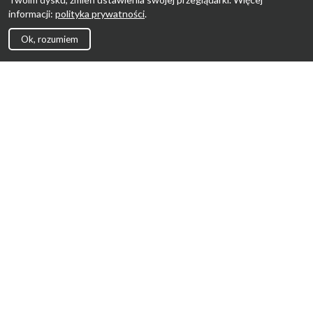
informacji:
polityka prywatności
.
Ok, rozumiem
Strona Główna
Promocje
Sklepy