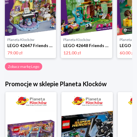
Planeta Klocków
Planeta Klocków
Planeta K
LEGO 42647 Friends Pokój Paisley Lego
LEGO 42648 Friends Opieka nad pandami w rezerwacie Lego
79.00 zł
121.00 zł
60.00 zł
Zobacz markę Lego
Promocje w sklepie Planeta Klocków