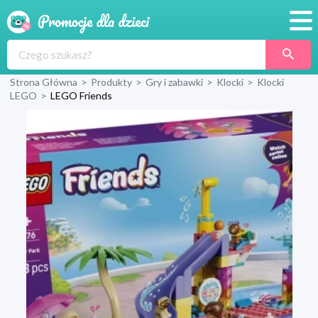
Promocje
Strona Główna
>
Produkty
>
Gry i zabawki
>
Klocki
>
Klocki
Produkty
LEGO
>
LEGO Friends
Sklepy
Blog
Wyprawka