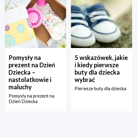
Pomysły na
5 wskazówek, jakie
prezent na Dzień
i kiedy pierwsze
Dziecka –
buty dla dziecka
nastolatkowie i
wybrać
maluchy
Pierwsze buty dla dziecka
Pomysły na prezent na
Dzień Dziecka