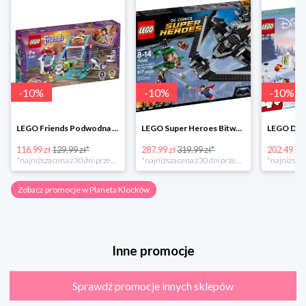
-
10
%
-
10
%
-
10
%
LEGO Friends Podwodna Frajda w super cenie
LEGO Super Heroes Bitwa powietrzna w super cenie
116.99 zł
129.99 zł*
287.99 zł
319.99 zł*
202.49 zł
*najniższa cena z 30 dni przed obniżką
*najniższa cena z 30 dni przed obniżką
Zobacz promocje w Planeta Klocków
Inne promocje
Sprawdź promocje innych sklepów