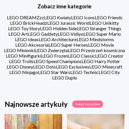
Zobacz inne kategorie
LEGO DREAMZzz
LEGO Kwiaty
LEGO Icons
LEGO Friends
LEGO BrickHeadz
LEGO Jurassic World
LEGO Unikitty
LEGO Toy Story
LEGO Hidden Side
LEGO Stranger Things
LEGO Art
LEGO Gadżety
LEGO Vidiyo
LEGO Super Mario
LEGO Ideas
LEGO Architecture
LEGO Mindstorms
LEGO Akcesoria
LEGO Super Heroes
LEGO Movie
LEGO Minionki
LEGO Zwierzęta
LEGO Przestrzeń kosmiczna
LEGO Minifigurki
LEGO Frozen
LEGO Classic
LEGO Creator
LEGO Trolls
LEGO Speed Champions
LEGO Harry Potter
LEGO Disney
LEGO Dots
LEGO Exclusives
LEGO Minecraft
LEGO Ninjago
LEGO Star Wars
LEGO Technic
LEGO City
LEGO Duplo
Najnowsze artykuły
Pokaż wszystkie