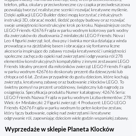
telefon, piłka, okulary przeciwsłoneczne czy czapka przeciwdeszczowa
pozwalają tworzyć realistyczne scenki i rozwijać kreatywne myślenie.
Dzięki aplikacji LEGO Builder dzieci mogą korzystać z intuicyjnych
instrukcji 3D, obracać model, śledzić postępy budowy oraz rozwijać
swoje umiejętności konstrukcyjne krok po kroku. Najważniejsze cechy
LEGO Friends 42676 Frajda w parku wodnym kolorowy park wodny
dla zwierzaków do zbudowania 2 minilaleczki LEGO Friends: Nova i
Leo 4 figurki zwierząt: kot, dwa psy i świnka morska działająca winda
prowadząca na zjeżdżalnię basen i obracająca się fontanna liczne
akcesoria inspirujące do zabawy rozwija kreatywność i umiejętności
społeczne zachęca do opieki nad zwierzętami i odgrywania ról 278
elementów konstrukcyjnych kompatybilny z innymi zestawami LEGO
Friends Idealny prezent dla miłośników zwierząt LEGO Friends Frajda
w parku wodnym 42676 to doskonały prezent dla dziewczynki lub
chłopca od 6 lat. Zestaw przypadnie do gustu dzieciom, które kochają
zwierzęta, kreatywną zabawę oraz budowanie z klocków LEGO. To
świetny pomysł na prezent urodzinowy, świąteczny lub nagrodę za
osiągnięcia. Specyfikacja produktu Numer katalogowy: 42676 Seria:
LEGO Friends Nazwa: Frajda w parku wodnym Liczba elementów: 278
Wiek: 6+ Minilaleczki: 2 Figurki zwierząt: 4 Producent: LEGO LEGO
Friends 42676 Frajda w parku wodnym to pełen kolorów zestaw,
który łączy budowanie, opiekę nad zwierzętami i kreatywne
odgrywanie ról, zapewniając dzieciom wiele godzin wspaniałej zabawy.
Wyprzedaże w sklepie Planeta Klocków