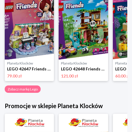
Planeta Klocków
Planeta Klocków
Planeta K
LEGO 42647 Friends Pokój Paisley Lego
LEGO 42648 Friends Opieka nad pandami w rezerwacie Lego
79.00 zł
121.00 zł
60.00 zł
Zobacz markę Lego
Promocje w sklepie Planeta Klocków