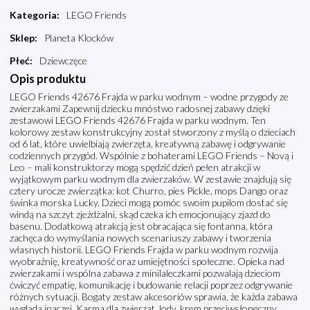
Kategoria
:
LEGO Friends
Sklep
:
Planeta Klocków
Płeć
:
Dziewczęce
Opis produktu
LEGO Friends 42676 Frajda w parku wodnym – wodne przygody ze
zwierzakami Zapewnij dziecku mnóstwo radosnej zabawy dzięki
zestawowi LEGO Friends 42676 Frajda w parku wodnym. Ten
kolorowy zestaw konstrukcyjny został stworzony z myślą o dzieciach
od 6 lat, które uwielbiają zwierzęta, kreatywną zabawę i odgrywanie
codziennych przygód. Wspólnie z bohaterami LEGO Friends – Novą i
Leo – mali konstruktorzy mogą spędzić dzień pełen atrakcji w
wyjątkowym parku wodnym dla zwierzaków. W zestawie znajdują się
cztery urocze zwierzątka: kot Churro, pies Pickle, mops Dango oraz
świnka morska Lucky. Dzieci mogą pomóc swoim pupilom dostać się
windą na szczyt zjeżdżalni, skąd czeka ich emocjonujący zjazd do
basenu. Dodatkową atrakcją jest obracająca się fontanna, która
zachęca do wymyślania nowych scenariuszy zabawy i tworzenia
własnych historii. LEGO Friends Frajda w parku wodnym rozwija
wyobraźnię, kreatywność oraz umiejętności społeczne. Opieka nad
zwierzakami i wspólna zabawa z minilaleczkami pozwalają dzieciom
ćwiczyć empatię, komunikację i budowanie relacji poprzez odgrywanie
różnych sytuacji. Bogaty zestaw akcesoriów sprawia, że każda zabawa
wygląda inaczej. Karma dla zwierząt, lody, krem przeciwsłoneczny,