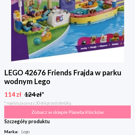
LEGO 42676 Friends Frajda w parku
wodnym Lego
114
zł
124
zł
*
* najniższa cena z 30 dni przed obniżką
Zobacz w sklepie Planeta Klocków
Szczegóły produktu
Marka
:
Lego