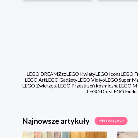
LEGO DREAMZzz
LEGO Kwiaty
LEGO Icons
LEGO Fr
LEGO Art
LEGO Gadżety
LEGO Vidiyo
LEGO Super Ma
LEGO Zwierzęta
LEGO Przestrzeń kosmiczna
LEGO Min
LEGO Dots
LEGO Exclus
Najnowsze artykuły
Pokaż wszystkie