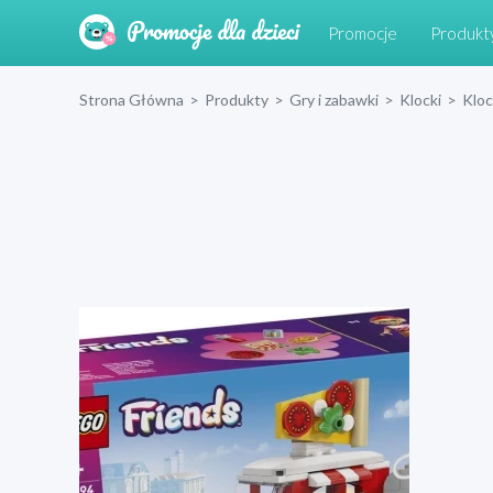
Promocje
Produkt
Strona Główna
>
Produkty
>
Gry i zabawki
>
Klocki
>
Klo