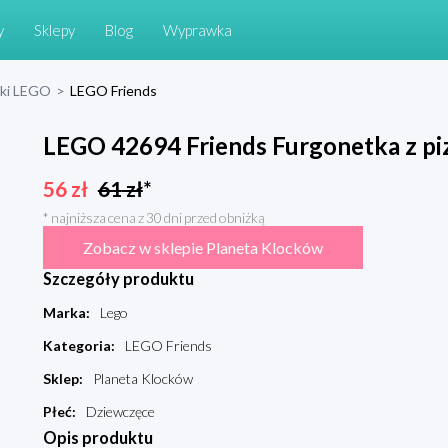
y
Sklepy
Blog
Wyprawka
cki LEGO
>
LEGO Friends
LEGO 42694 Friends Furgonetka z pi
56
zł
61
zł
*
* najniższa cena z 30 dni przed obniżką
Zobacz w sklepie Planeta Klocków
Szczegóły produktu
Marka
:
Lego
Kategoria
:
LEGO Friends
Sklep
:
Planeta Klocków
Płeć
:
Dziewczęce
Opis produktu