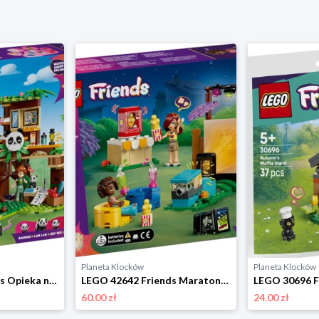
Planeta Klocków
Planeta Klocków
LEGO 42648 Friends Opieka nad pandami w rezerwacie Lego
LEGO 42642 Friends Maraton filmowy przyjaciółek Lego
60.00 zł
24.00 zł