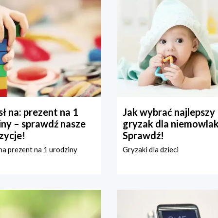
ł na: prezent na 1
Jak wybrać najlepszy
iny – sprawdź nasze
gryzak dla niemowla
zycje!
Sprawdź!
a prezent na 1 urodziny
Gryzaki dla dzieci