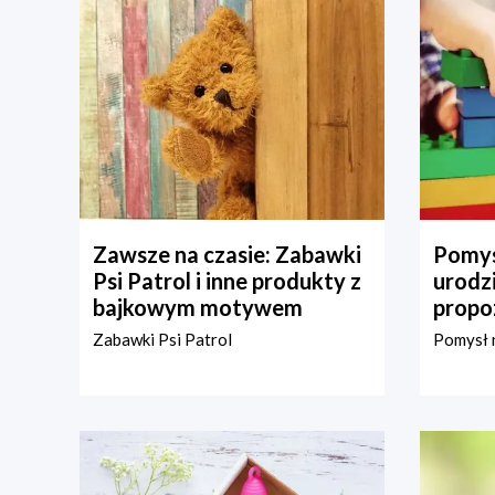
Zawsze na czasie: Zabawki
Pomys
Psi Patrol i inne produkty z
urodz
bajkowym motywem
propo
Zabawki Psi Patrol
Pomysł n