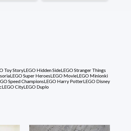
O Toy Story
LEGO Hidden Side
LEGO Stranger Things
soria
LEGO Super Heroes
LEGO Movie
LEGO Minionki
GO Speed Champions
LEGO Harry Potter
LEGO Disney
c
LEGO City
LEGO Duplo