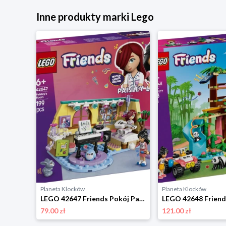
Inne produkty marki Lego
Planeta Klocków
Planeta Klocków
LEGO 42619 Friends Autobus koncertowy gwiazdy pop Lego
LEGO 42647 Friends Pokój Paisley Lego
79.00 zł
121.00 zł