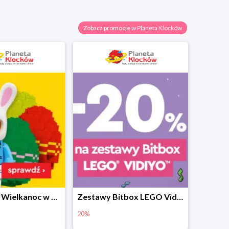
Zobacz promocje w Planeta Klocków
Prezenty na Wielkanoc w Planecie Klocków od 16,99 zł
Zestawy Bitbox LEGO Vidiyo w Planecie Klocków -20%
20%
40%