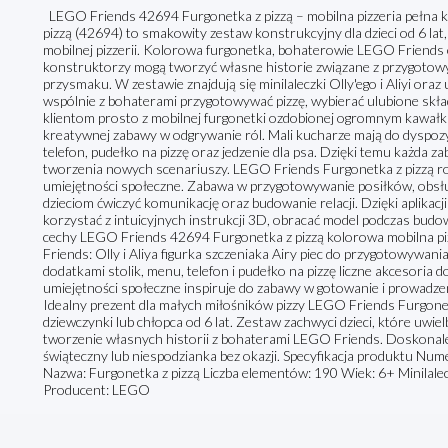
LEGO Friends 42694 Furgonetka z pizzą – mobilna pizzeria pełna
pizzą (42694) to smakowity zestaw konstrukcyjny dla dzieci od 6 lat, 
mobilnej pizzerii. Kolorowa furgonetka, bohaterowie LEGO Friends
konstruktorzy mogą tworzyć własne historie związane z przygoto
przysmaku. W zestawie znajdują się minilaleczki Olly'ego i Aliyi oraz
wspólnie z bohaterami przygotowywać pizzę, wybierać ulubione skład
klientom prosto z mobilnej furgonetki ozdobionej ogromnym kawałk
kreatywnej zabawy w odgrywanie ról. Mali kucharze mają do dyspozycji
telefon, pudełko na pizzę oraz jedzenie dla psa. Dzięki temu każda z
tworzenia nowych scenariuszy. LEGO Friends Furgonetka z pizzą r
umiejętności społeczne. Zabawa w przygotowywanie posiłków, obsłu
dzieciom ćwiczyć komunikację oraz budowanie relacji. Dzięki aplika
korzystać z intuicyjnych instrukcji 3D, obracać model podczas budo
cechy LEGO Friends 42694 Furgonetka z pizzą kolorowa mobilna pi
Friends: Olly i Aliya figurka szczeniaka Airy piec do przygotowywa
dodatkami stolik, menu, telefon i pudełko na pizzę liczne akcesoria 
umiejętności społeczne inspiruje do zabawy w gotowanie i prowadz
Idealny prezent dla małych miłośników pizzy LEGO Friends Furgonet
dziewczynki lub chłopca od 6 lat. Zestaw zachwyci dzieci, które uwie
tworzenie własnych historii z bohaterami LEGO Friends. Doskonale
świąteczny lub niespodzianka bez okazji. Specyfikacja produktu Nu
Nazwa: Furgonetka z pizzą Liczba elementów: 190 Wiek: 6+ Minilalecz
Producent: LEGO