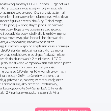
 kreatywnej zabawy LEGO Friends Furgonetka z
który pozwala wcielić się w rolę właściciela
 oraz mnóstwo akcesoriów sprawiają, że mali
wywaniem i serwowaniem ulubionego włoskiego
 urocza figurka szczeniaka Airy. Dzieci mogą
niki, piec ją w specjalnym piecu i serwować
iem pizzy. Bogate wyposażenie zachęca do
 dodatki do pizzy, stolik dla klientów, menu,
abawa może wyglądać inaczej i inspirować do
ozwija wyobraźnię, kreatywność oraz
gę klientów i wspólne spędzanie czasu pomaga
cji LEGO Builder młodzi konstruktorzy mogą
wy oraz śledzić swoje postępy. Najważniejsze
zzeria do zbudowania 2 minilaleczki LEGO
nia pizzy możliwość komponowania własnych pizz z
do odgrywania ról rozwija kreatywność i
enie biznesu 190 elementów konstrukcyjnych
ka z pizzą 42694 to świetny prezent dla
lbiają gotowanie, zabawę w restaurację oraz
 sprawdzi się jako prezent urodzinowy,
mer katalogowy: 42694 Seria: LEGO Friends
ki: 2 Figurka zwierzątka: szczeniak Aira
Zobacz wyprzedaże w Planeta Klocków