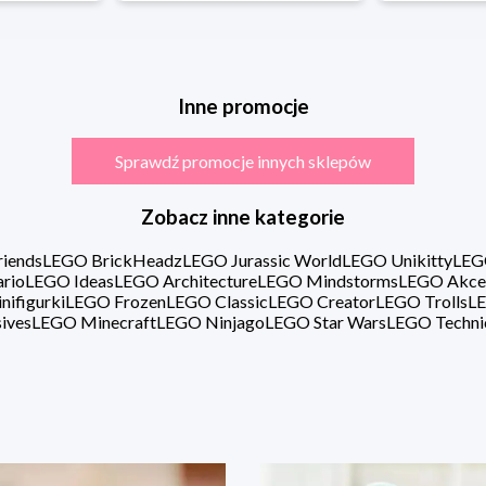
Inne promocje
Sprawdź promocje innych sklepów
Zobacz inne kategorie
iends
LEGO BrickHeadz
LEGO Jurassic World
LEGO Unikitty
LEG
rio
LEGO Ideas
LEGO Architecture
LEGO Mindstorms
LEGO Akce
ifigurki
LEGO Frozen
LEGO Classic
LEGO Creator
LEGO Trolls
LE
ives
LEGO Minecraft
LEGO Ninjago
LEGO Star Wars
LEGO Techni