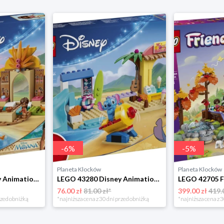
-
6
%
-
5
%
Planeta Klocków
Planeta Klocków
LEGO 43282 Disney Animation Wiejska chatka i łódź Lego
LEGO 43280 Disney Animation Zabawa na plaży z Lilo i Stitchem Lego
76.00 zł
81.00 zł*
399.00 zł
419.
rzed obniżką
*najniższa cena z 30 dni przed obniżką
*najniższa cena z 3