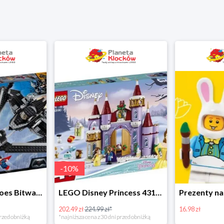
-
10
%
LEGO Super Heroes Bitwa powietrzna w super cenie
LEGO Disney Princess 43180 Zimowe święto w zamku Belli
202.49 zł
224.99 zł*
16.98 zł
rzed obniżką
*najniższa cena z 30 dni przed obniżką