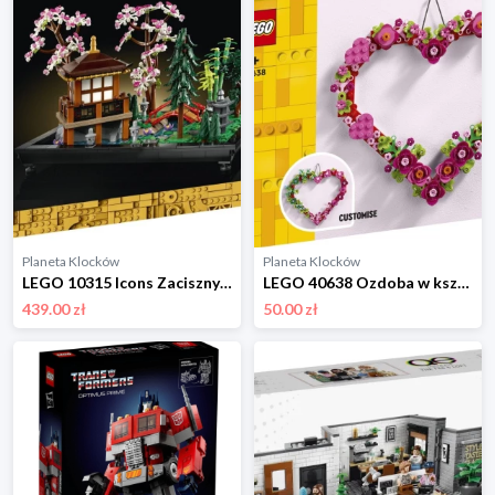
Planeta Klocków
Planeta Klocków
LEGO 10315 Icons Zaciszny ogród Lego
LEGO 40638 Ozdoba w kształcie serca - LEGO Walentynki Lego
439.00 zł
50.00 zł