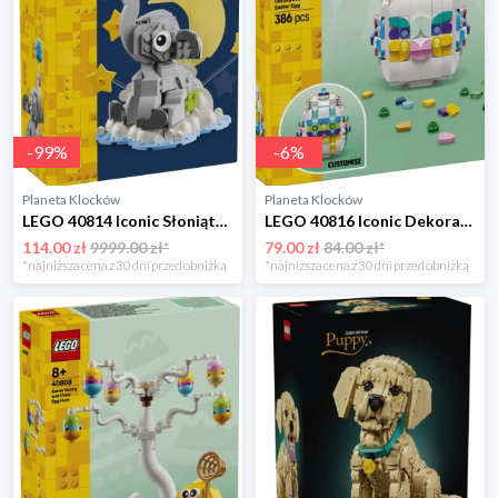
-
99
%
-
6
%
Planeta Klocków
Planeta Klocków
LEGO 40814 Iconic Słoniątko na niebie Lego
LEGO 40816 Iconic Dekoracyjna pisanka Lego
114.00 zł
9999.00 zł*
79.00 zł
84.00 zł*
*najniższa cena z 30 dni przed obniżką
*najniższa cena z 30 dni przed obniżką