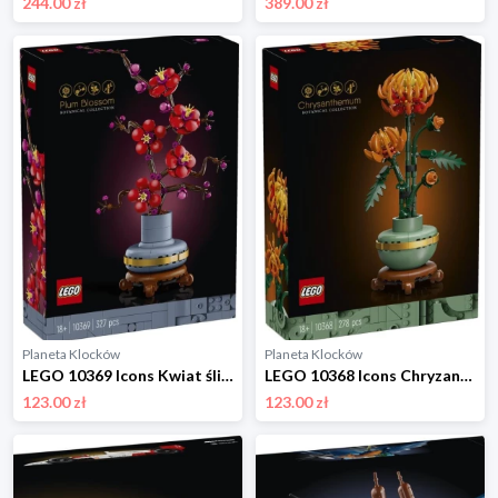
244.00 zł
389.00 zł
Planeta Klocków
Planeta Klocków
LEGO 10369 Icons Kwiat śliwy Lego
LEGO 10368 Icons Chryzantema Lego
123.00 zł
123.00 zł