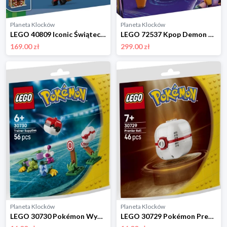
Planeta Klocków
Planeta Klocków
LEGO 40809 Iconic Świąteczna chatka z piernika Lego
LEGO 72537 Kpop Demon Hunters Tygrys Derpy i Sroka Sussie Lego
169.00 zł
299.00 zł
Planeta Klocków
Planeta Klocków
LEGO 30730 Pokémon Wyposażenie Trenera Lego
LEGO 30729 Pokémon Premierball Lego