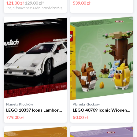
121.00 zł
129.00 zł*
539.00 zł
*najniższa cena z 30 dni przed obniżką
Planeta Klocków
Planeta Klocków
LEGO 10337 Icons Lamborghini Countach 5000 Quattrovalvole Lego
LEGO 40709 Iconic Wiosenny plac zabaw dla zwierzątek Lego
779.00 zł
50.00 zł