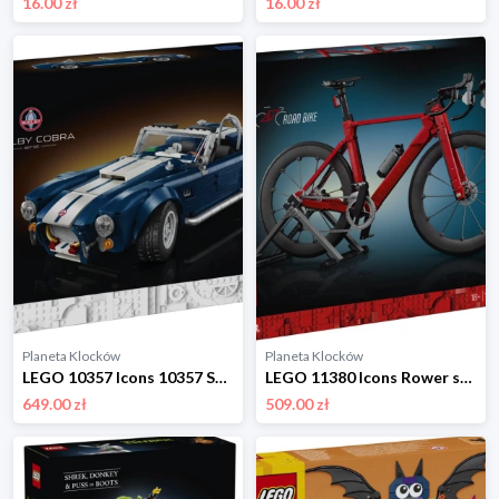
16.00 zł
16.00 zł
Planeta Klocków
Planeta Klocków
LEGO 10357 Icons 10357 Shelby Cobra 427 S/C Lego
LEGO 11380 Icons Rower szosowy Lego
649.00 zł
509.00 zł