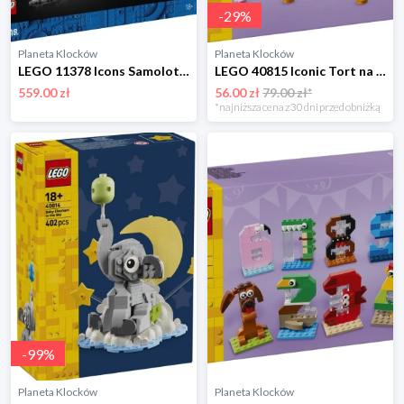
-
29
%
Planeta Klocków
Planeta Klocków
LEGO 11378 Icons Samolot pasażerski Douglas DC-3 PAN AM Lego
LEGO 40815 Iconic Tort na przyjęcie urodzinowe Lego
559.00 zł
56.00 zł
79.00 zł*
*najniższa cena z 30 dni przed obniżką
-
99
%
Planeta Klocków
Planeta Klocków