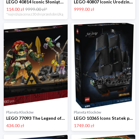
LEGO 40814 Iconic Słoniątko na niebie Lego
LEGO 40807 Iconic Urodzinowe cyferki Lego
114.00 zł
9999.00 zł*
9999.00 zł
*najniższa cena z 30 dni przed obniżką
Planeta Klocków
Planeta Klocków
LEGO 77093 The Legend of Zelda Ocarina of Time – The Final Battle Lego
LEGO 10365 Icons Statek piracki kapitana Jacka Sparrowa Lego
434.00 zł
1749.00 zł