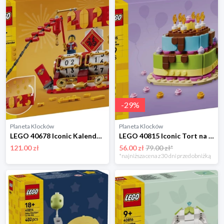
-
29
%
Planeta Klocków
Planeta Klocków
LEGO 40678 Iconic Kalendarz festiwalowy Lego
LEGO 40815 Iconic Tort na przyjęcie urodzinowe Lego
121.00 zł
56.00 zł
79.00 zł*
*najniższa cena z 30 dni przed obniżką