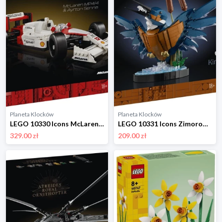
Planeta Klocków
Planeta Klocków
LEGO 10330 Icons McLaren MP4/4 i Ayrton Senna Lego
LEGO 10331 Icons Zimorodek Lego
329.00 zł
209.00 zł