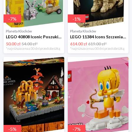
-
7
%
-
1
%
Planeta Klocków
Planeta Klocków
LEGO 40808 Iconic Poszukiwanie pisanek z zajączkiem i kurczaczkiem Lego
LEGO 11384 Icons Szczeniak golden retriever Lego
50.00 zł
54.00 zł*
614.00 zł
619.00 zł*
*najniższa cena z 30 dni przed obniżką
*najniższa cena z 30 dni przed obniżką
-
5
%
-
7
%