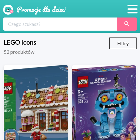
Promocje
Produkty
LEGO Icons
Filtry
52
produktów
Sklepy
Blog
Wyprawka