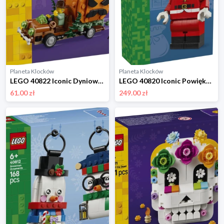
Planeta Klocków
Planeta Klocków
LEGO 40822 Iconic Dyniowy pickup Lego
LEGO 40820 Iconic Powiększona minifigurka Świętego Mikołaja Lego
61.00 zł
249.00 zł