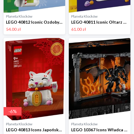
Planeta Klocków
Planeta Klocków
LEGO 40812 Iconic Ozdoby z bałwankami Lego
LEGO 40811 Iconic Ołtarz dla zmarłych Lego
54.00 zł
61.00 zł
-
6
%
Planeta Klocków
Planeta Klocków
LEGO 40813 Icons Japoński kot szczęścia Lego
LEGO 10367 Icons Władca pierścieni: Book nook z Balrogiem Lego