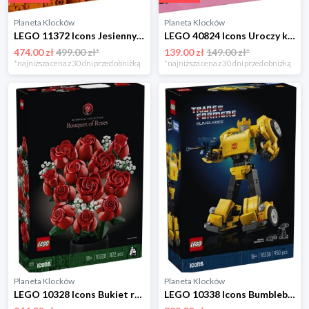
Planeta Klocków
Planeta Klocków
LEGO 11372 Icons Jesienny ogród z chatką Lego
LEGO 40824 Icons Uroczy kanarek Tweety Lego
474.00 zł
499.00 zł*
139.00 zł
149.00 zł*
*najniższa cena z 30 dni przed obniżką
*najniższa cena z 30 dni przed obniżką
Planeta Klocków
Planeta Klocków
LEGO 10328 Icons Bukiet róż Lego
LEGO 10338 Icons Bumblebee Lego