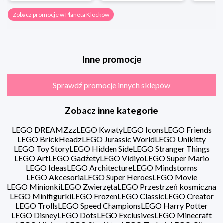
Zobacz promocje w Planeta Klocków
Inne promocje
Sprawdź promocje innych sklepów
Zobacz inne kategorie
LEGO DREAMZzz
LEGO Kwiaty
LEGO Icons
LEGO Friends
LEGO BrickHeadz
LEGO Jurassic World
LEGO Unikitty
LEGO Toy Story
LEGO Hidden Side
LEGO Stranger Things
LEGO Art
LEGO Gadżety
LEGO Vidiyo
LEGO Super Mario
LEGO Ideas
LEGO Architecture
LEGO Mindstorms
LEGO Akcesoria
LEGO Super Heroes
LEGO Movie
LEGO Minionki
LEGO Zwierzęta
LEGO Przestrzeń kosmiczna
LEGO Minifigurki
LEGO Frozen
LEGO Classic
LEGO Creator
LEGO Trolls
LEGO Speed Champions
LEGO Harry Potter
LEGO Disney
LEGO Dots
LEGO Exclusives
LEGO Minecraft