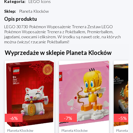
Kategoria
:
LEGO Icons
Sklep
:
Planeta Klocków
Opis produktu
LEGO 30730 Pokémon Wyposażenie Trenera Zestaw LEGO
Pokémon Wyposażenie Trenera z Pokéballem, Premierballem,
jagodami, owocami i eliksirem. W środku są nawet cele, na których
można ćwiczyć rzucanie Pokéballami!
Wyprzedaże w sklepie Planeta Klocków
-
6
%
-
7
%
-
5
%
Planeta Klocków
Planeta Klocków
Planeta K