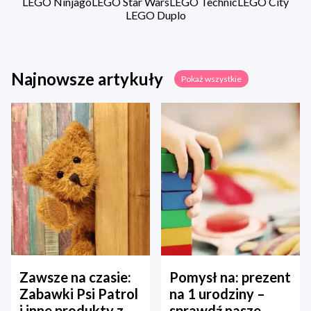
LEGO Ninjago
LEGO Star Wars
LEGO Technic
LEGO City
LEGO Duplo
Najnowsze artykuły
Pokaż wszystkie
Zawsze na czasie:
Pomysł na: prezent
Zabawki Psi Patrol
na 1 urodziny –
i inne produkty z
sprawdź nasze