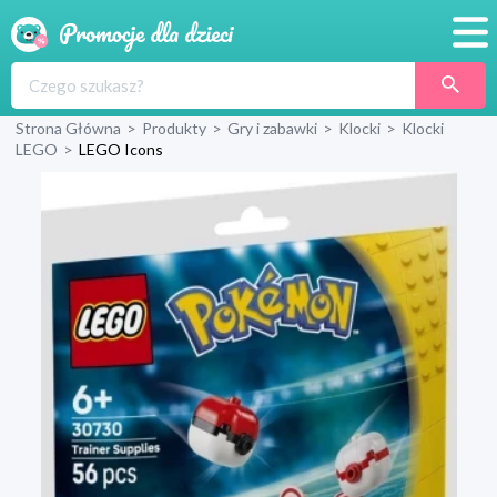
Promocje
Strona Główna
>
Produkty
>
Gry i zabawki
>
Klocki
>
Klocki
Produkty
LEGO
>
LEGO Icons
Sklepy
Blog
Wyprawka