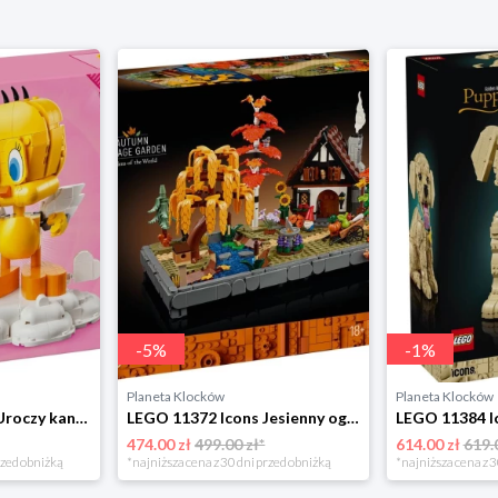
-
5
%
-
1
%
Planeta Klocków
Planeta Klocków
LEGO 40824 Icons Uroczy kanarek Tweety Lego
LEGO 11372 Icons Jesienny ogród z chatką Lego
474.00 zł
499.00 zł*
614.00 zł
619.
rzed obniżką
*najniższa cena z 30 dni przed obniżką
*najniższa cena z 3