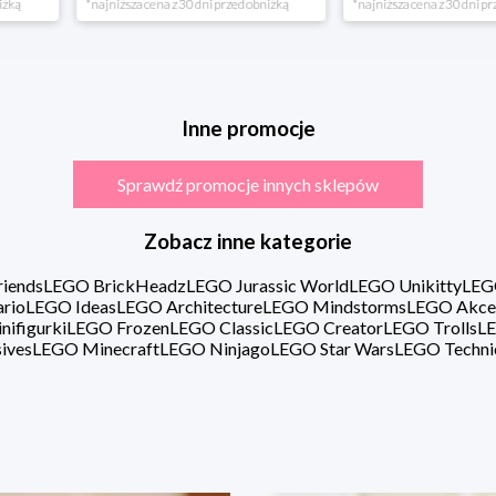
rzed obniżką
*najniższa cena z 30 dni przed obniżką
Inne promocje
Sprawdź promocje innych sklepów
Zobacz inne kategorie
iends
LEGO BrickHeadz
LEGO Jurassic World
LEGO Unikitty
LEG
rio
LEGO Ideas
LEGO Architecture
LEGO Mindstorms
LEGO Akce
ifigurki
LEGO Frozen
LEGO Classic
LEGO Creator
LEGO Trolls
LE
ives
LEGO Minecraft
LEGO Ninjago
LEGO Star Wars
LEGO Techni