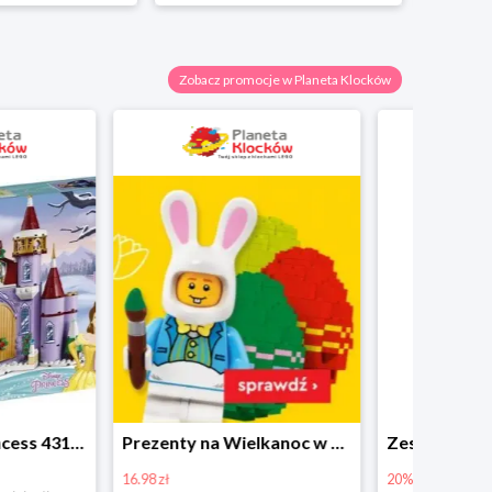
Zobacz promocje w Planeta Klocków
Prezenty na Wielkanoc w Planecie Klocków od 16,99 zł
Zestawy Bitbox LEGO Vidiyo w Planecie Klocków -20%
20%
40%