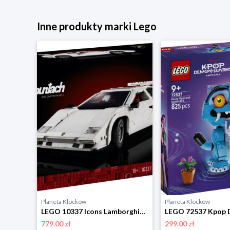
Inne produkty marki Lego
Planeta Klocków
Planeta Klocków
LEGO 10331 Icons Zimorodek Lego
LEGO 10337 Icons Lamborghini Countach 5000 Quattrovalvole Lego
779.00 zł
299.00 zł