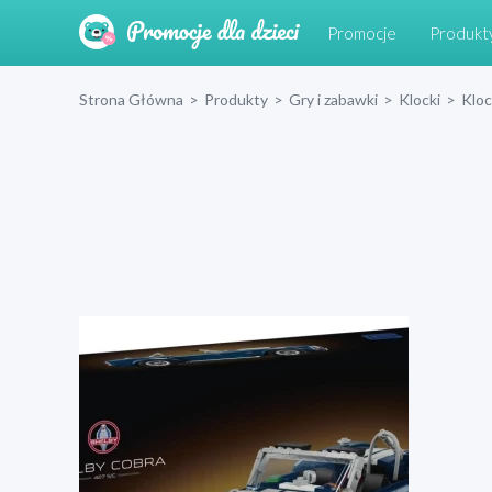
Promocje
Produkt
Strona Główna
>
Produkty
>
Gry i zabawki
>
Klocki
>
Klo