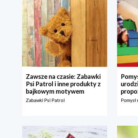
Zawsze na czasie: Zabawki
Pomys
Psi Patrol i inne produkty z
urodz
bajkowym motywem
propo
Zabawki Psi Patrol
Pomysł n