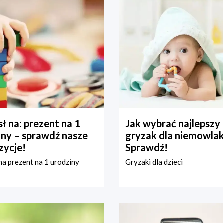
ł na: prezent na 1
Jak wybrać najlepszy
iny – sprawdź nasze
gryzak dla niemowla
zycje!
Sprawdź!
a prezent na 1 urodziny
Gryzaki dla dzieci