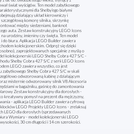
nował świat wyścigów. Ten model zabytkowego
rakterystycznymi dla Shelby’ego białymi
bejmują działający układ kierowniczy i
szczegółową komorę silnika, skrzynkę
amontować między siedzeniami, banknot
ę tego auta. Zestaw konstrukcyjny LEGO Icons
na urodziny, imieniny czy święta. Ten model
i do biura. Aplikacja LEGO Builder zawiera
chodem kolekcjonerskim. Odpręż się dzięki
osobno), zaprojektowanych specjalnie z myślą o
odel kolekcjonerski LEGO Shelby Cobra 427 S/C -
chodu Shelby Cobra 427 S/C z serii LEGO Icons
hodem LEGO zawiera wszystko, co jest
u zabytkowego Shelby Cobra 427 S/C w skali
zczegółowo odwzorowaną kabinę z działającym
oraz misternie odwzorowany silnik V8 Akcesoria
zędziami w bagażniku, gaśnicę do zamontowania
olarowy Zestaw konstrukcyjny dla dorosłych -
o kreatywny pomysł na prezent dla mężczyzny,
wania - aplikacja LEGO Builder zawiera cyfrową
 klocków LEGO Projekty LEGO Icons - zrelaksuj
nych LEGO dla dorosłych (sprzedawanych
 biura Wymiary - model kolekcjonerski LEGO
sokości, 30 cm długości i 14 cm szerokości.