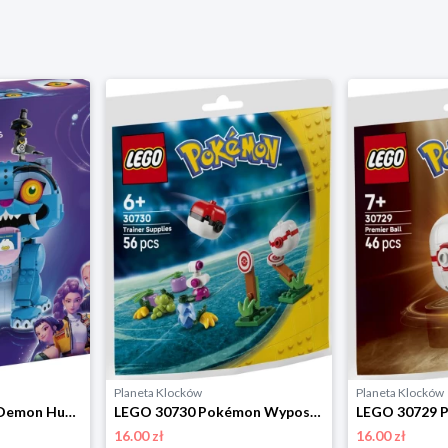
Planeta Klocków
Planeta Klocków
LEGO 72537 Kpop Demon Hunters Tygrys Derpy i Sroka Sussie Lego
LEGO 30730 Pokémon Wyposażenie Trenera Lego
16.00 zł
16.00 zł