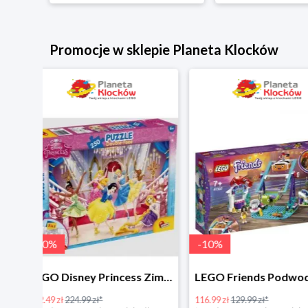
Promocje w sklepie Planeta Klocków
-
10
%
-
10
%
LEGO Disney Princess Zimowe święto w zamku Belli w super cenie
LEGO Friends Podwodna Frajda w super cenie
116.99 zł
129.99 zł*
287.99 zł
319.99 zł*