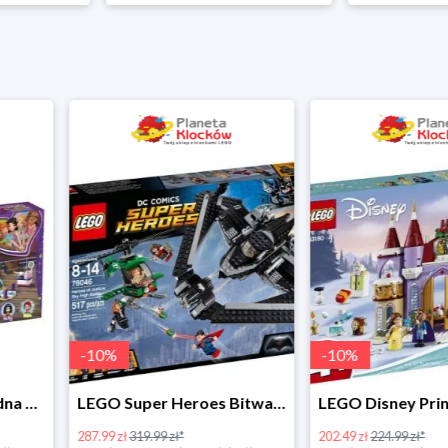
-
10
%
LEGO Super Heroes Bitwa powietrzna w super cenie
LEGO Disney Princess 43180 Zimowe święto w zamku Belli
202.49 zł
224.99 zł*
16.98 zł