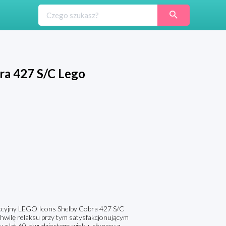
ra 427 S/C Lego
kcyjny LEGO Icons Shelby Cobra 427 S/C
wilę relaksu przy tym satysfakcjonującym
 lat 60. dwudziestego wieku, słynący z