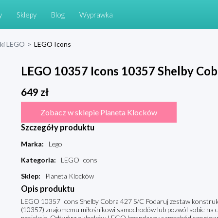
y
Sklepy
Blog
Wyprawka
cki LEGO
>
LEGO Icons
LEGO 10357 Icons 10357 Shelby Cob
649
zł
Zobacz w sklepie Planeta Klocków
Szczegóły produktu
Marka
:
Lego
Kategoria
:
LEGO Icons
Sklep
:
Planeta Klocków
Opis produktu
LEGO 10357 Icons Shelby Cobra 427 S/C Podaruj zestaw konstru
(10357) znajomemu miłośnikowi samochodów lub pozwól sobie na ch
projekcie. Odtwórz z klocków LEGO legendarny samochód sportowy z