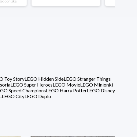
O Toy Story
LEGO Hidden Side
LEGO Stranger Things
soria
LEGO Super Heroes
LEGO Movie
LEGO Minionki
GO Speed Champions
LEGO Harry Potter
LEGO Disney
c
LEGO City
LEGO Duplo