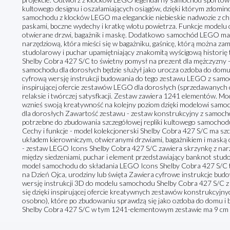
kultowego designu i oszałamiających osiągów, dzięki którym zdomi
samochodu z klocków LEGO ma eleganckie niebieskie nadwozie z cha
paskami, boczne wydechy i kratkę wlotu powietrza. Funkcje modelu o
otwierane drzwi, bagażnik i maskę. Dodatkowo samochód LEGO ma 
narzędziową, która mieści się w bagażniku, gaśnicę, którą można z
studolarowy i puchar upamiętniający znakomitą wyścigową histori
Shelby Cobra 427 S/C to świetny pomysł na prezent dla mężczyzny - 
samochodu dla dorosłych będzie służył jako urocza ozdoba do domu 
cyfrową wersję instrukcji budowania do tego zestawu LEGO z samo
inspirującej ofercie zestawów LEGO dla dorosłych (sprzedawanych 
relaksie i twórczej satysfkacji. Zestaw zawiera 1241 elementów. M
wznieś swoją kreatywność na kolejny poziom dzięki modelowi samo
dla dorosłych Zawartość zestawu - zestaw konstrukcyjny z samoc
potrzebne do zbudowania szczegółowej repliki kultowego samochod
Cechy i funkcje - model kolekcjonerski Shelby Cobra 427 S/C ma s
układem kierowniczym, otwieranymi drzwiami, bagażnikiem i maską 
- zestaw LEGO Icons Shelby Cobra 427 S/C zawiera skrzynkę z nar
między siedzeniami, puchar i element przedstawiający banknot stud
model samochodu do składania LEGO Icons Shelby Cobra 427 S/C t
na Dzień Ojca, urodziny lub święta Zawiera cyfrowe instrukcje budo
wersję instrukcji 3D do modelu samochodu Shelby Cobra 427 S/C z
się dzięki inspirującej ofercie kreatywnych zestawów konstrukcyj
osobno), które po zbudowaniu sprawdzą się jako ozdoba do domu i
Shelby Cobra 427 S/C w tym 1241-elementowym zestawie ma 9 cm wy